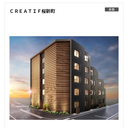
137,000円
12,000円
219,000円
15,000円
新築
ＣＲＥＡＴＩＦ桜新町
追加
お問合せ
1.0ヶ月
無
1.0ヶ月
無
1DK
26.61㎡
2LDK+WIC
42.07㎡
6階
６０４
新築
三井の賃貸
新築
三井の賃貸
駅近
ペット可
フリーレント
215,000円
20,000円
追加
お問合せ
追加
お問合せ
1.0ヶ月
無
申込有
2LDK
43.22㎡
3階
３０２
4階
４０２
新築
三井の賃貸
フリーレント
137,000円
12,000円
213,000円
15,000円
追加
お問合せ
1.0ヶ月
無
1.0ヶ月
無
1DK
26.61㎡
2LDK+WIC+SC
39.28㎡
7階
７０１
新築
三井の賃貸
新築
三井の賃貸
駅近
ペット可
フリーレント