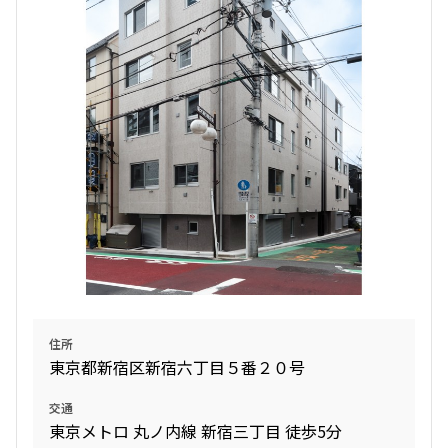
228,000円
15,000円
7階
701
1.0ヶ月
無
4階
４０１
4階
４０３
167,000円
15,000円
2LDK+WIC
42.07㎡
277,000円
20,000円
267,000円
20,000円
新築
三井の賃貸
駅近
ペット可
フリーレント
1.0ヶ月
無
無
無
無
無
追加
お問合せ
1LDK+WIC
33.02㎡
2LDK+WIC+SIC
45.04㎡
2LDK
43.93㎡
新築
三井の賃貸
フリーレント
新築
三井の賃貸
ペット可
フリーレント
新築
三井の賃貸
フリーレント
追加
13階
１３０２
お問合せ
追加
お問合せ
追加
お問合せ
227,000円
15,000円
住所
7階
702
1.0ヶ月
無
4階
４０２
東京都新宿区新宿六丁目５番２０号
6階
６０１
166,000円
15,000円
2LDK+WIC+SC
39.28㎡
253,000円
20,000円
交通
301,000円
20,000円
東京メトロ 丸ノ内線 新宿三丁目 徒歩5分
新築
三井の賃貸
駅近
ペット可
フリーレント
1.0ヶ月
無
無
無