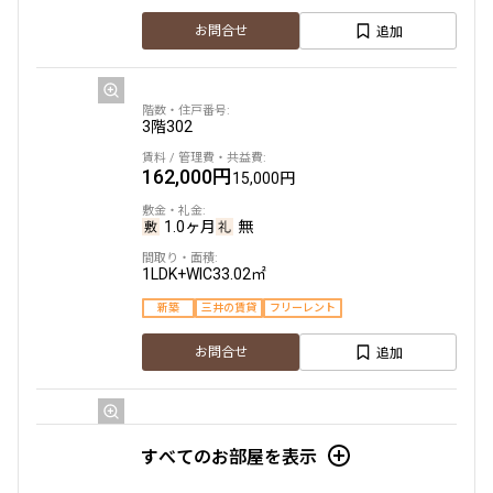
9階
９０１
追加
お問合せ
追加
お問合せ
226,000円
15,000円
1.0ヶ月
無
3階
302
2階
２０５
2LDK+WIC
42.07㎡
162,000円
15,000円
280,000円
新築
三井の賃貸
駅近
ペット可
フリーレント
20,000円
追加
1.0ヶ月
無
お問合せ
無
無
1LDK+WIC
33.02㎡
2LDK
45.40㎡
賃料改定
新築
三井の賃貸
フリーレント
新築
三井の賃貸
ペット可
フリーレント
9階
９０３
追加
お問合せ
追加
お問合せ
231,000円
15,000円
1.0ヶ月
無
3階
303
すべてのお部屋を表示
2階
２０６
2LDK+WIC
42.07㎡