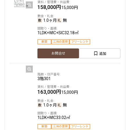
新築
三井の賃貸
駅近
ペット可
フリーレント
158,000円
15,000円
149,000円
15,000円
追加
お問合せ
1.0ヶ月
無
無
無
1LDK+WIC+SIC
32.18㎡
賃料改定
1K
23.65㎡
新築
三井の賃貸
フリーレント
新築
三井の賃貸
ペット可
フリーレント
8階
８０３
追加
お問合せ
追加
お問合せ
230,000円
15,000円
1.0ヶ月
無
3階
301
2階
２０４
2LDK+WIC
42.07㎡
163,000円
15,000円
196,000円
新築
三井の賃貸
駅近
ペット可
フリーレント
20,000円
追加
1.0ヶ月
無
お問合せ
無
無
1LDK+WIC
33.02㎡
1LDK
30.13㎡
新築
三井の賃貸
フリーレント
新築
三井の賃貸
ペット可
フリーレント