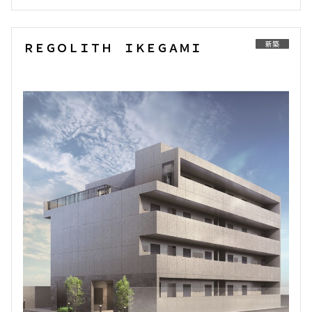
3階
３０２
新築
ＲＥＧＯＬＩＴＨ ＩＫＥＧＡＭＩ
156,000円
15,000円
1.0ヶ月
無
1LDK
30.27㎡
新築
三井の賃貸
フリーレント
追加
お問合せ
賃料改定
3階
３０３
154,000円
15,000円
1.0ヶ月
無