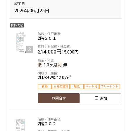
5階
５０３
竣工日
新築
三井の賃貸
2026年06月25日
163,000円
15,000円
追加
お問合せ
賃料改定
1.0ヶ月
無
2階
２０１
1LDK
29.96㎡
2階
２０３
214,000円
新築
三井の賃貸
フリーレント
15,000円
136,000円
12,000円
追加
お問合せ
1.0ヶ月
無
1.0ヶ月
無
2LDK+WIC
42.07㎡
1DK
26.70㎡
新築
三井の賃貸
駅近
ペット可
フリーレント
5階
５０４
新築
三井の賃貸
追加
お問合せ
214,000円
20,000円
追加
お問合せ
1.0ヶ月
無
2階
２０２
2LDK
43.22㎡
2階
２０４