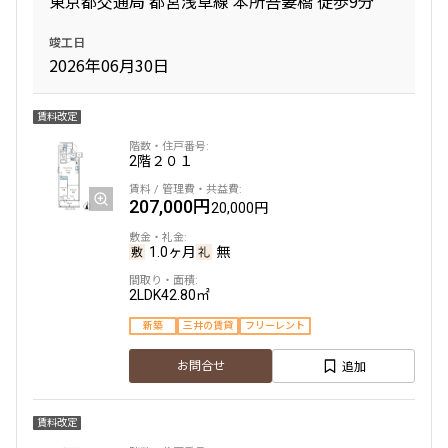
東京都交通局 都営浅草線 本所吾妻橋 徒歩9分
竣工日
専有面積
2026年06月30日
〜
賃料改定
2階
２０１
築年数
207,000円
20,000円
指定なし
新築
1年以内
3年以内
1.0ヶ月
無
5年以内
10年以内
15年以内
20年以内
25年以内
30年以内
2LDK
42.80㎡
新築
三井の賃貸
フリーレント
駅から徒歩
追加
お問合せ
指定なし
1分以内
3分以内
5分以内
賃料改定
10分以内
15分以内