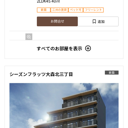
2LDK
45.40㎡
1.0ヶ月
無
新築
三井の賃貸
ペット可
フリーレント
224,000円
15,000円
1K+RB
25.23㎡
追加
お問合せ
1.0ヶ月
無
新築
三井の賃貸
2LDK+WIC
42.07㎡
追加
お問合せ
1階
１０５
すべてのお部屋を表示
新築
三井の賃貸
駅近
ペット可
フリーレント
追加
252,000円
お問合せ
20,000円
4階
４０２
申込有
無
無
新築
シーズンフラッツ大森北三丁目
新着
138,000円
12,000円
1K+S
41.40㎡
6階
６０２
1.0ヶ月
無
新築
三井の賃貸
ペット可
フリーレント
216,000円
15,000円
1DK
26.70㎡
追加
お問合せ
新築
三井の賃貸
1.0ヶ月
無
追加
お問合せ
2LDK+WIC+SC
39.28㎡