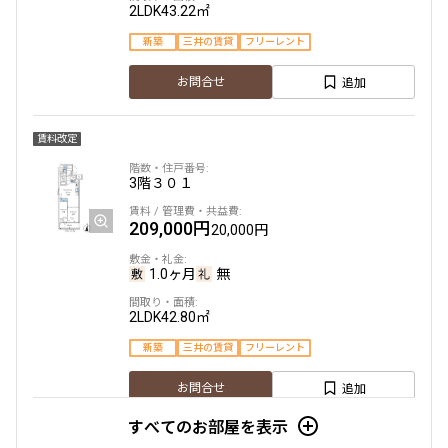
2LDK
43.22㎡
新築
三井の賃貸
フリーレント
設定する
追加
お問合せ
賃料改定
検索対象お部屋数
1463
件
3階
３０１
お部屋を再検索
209,000円
20,000円
1.0ヶ月
無
2LDK
42.80㎡
新築
三井の賃貸
フリーレント
追加
お問合せ
すべてのお部屋を表示
賃料改定