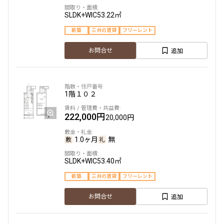
SLDK+WIC
53.22㎡
4階
４０１
新築
三井の賃貸
フリーレント
215,000円
20,000円
追加
お問合せ
1.0ヶ月
無
2LDK
42.80㎡
1階
１０２
新築
三井の賃貸
フリーレント
222,000円
20,000円
追加
お問合せ
1.0ヶ月
無
SLDK+WIC
53.40㎡
4階
４０２
新築
三井の賃貸
フリーレント
163,000円
15,000円
追加
お問合せ
1.0ヶ月
無