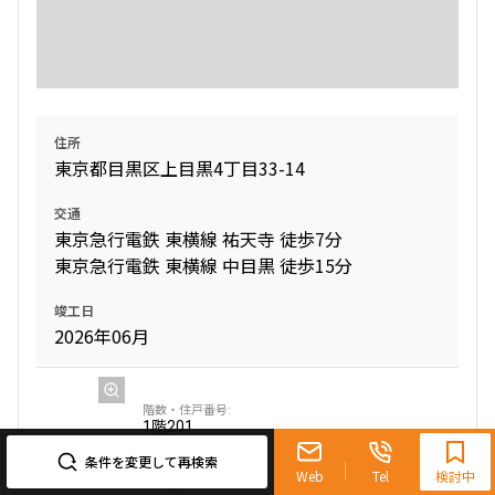
1LDK+WIC
33.02㎡
1DK
28.29㎡
2LDK+WIC
50.68㎡
新築
三井の賃貸
フリーレント
新築
三井の賃貸
ペット可
フリーレント
新築
三井の賃貸
フリーレント
追加
お問合せ
追加
お問合せ
追加
お問合せ
住所
東京都目黒区上目黒4丁目33-14
5階
５０１
交通
8階
８０２
東京急行電鉄 東横線 祐天寺 徒歩7分
279,000円
20,000円
403,000円
東京急行電鉄 東横線 中目黒 徒歩15分
20,000円
無
無
竣工日
無
無
2026年06月
2LDK+WIC+SIC
45.04㎡
3LDK+WIC＋SIC
70.00㎡
新築
三井の賃貸
ペット可
フリーレント
新築
三井の賃貸
フリーレント
0120-321-719
追加
お問合せ
1階
201
追加
お問合せ
9:30~18:00（水曜定休）
条件を変更して再検索
562,000円
Web
Tel
検討中
0円