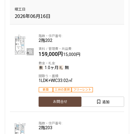
1.0ヶ月
無
8階
８０１
新築
三井の賃貸
ペット可
フリーレント
竣工日
1LDK
28.80㎡
2026年06月16日
225,000円
15,000円
追加
お問合せ
新築
三井の賃貸
1.0ヶ月
無
追加
お問合せ
2階
202
2LDK+WIC
42.07㎡
2階
２０２
新築
三井の賃貸
駅近
ペット可
フリーレント
159,000円
15,000円
249,000円
20,000円
追加
お問合せ
1.0ヶ月
無
無
無
1LDK+WIC
33.02㎡
1LDK
41.06㎡
8階
８０２
新築
三井の賃貸
フリーレント
新築
三井の賃貸
ペット可
フリーレント
追加
お問合せ
219,000円
15,000円
追加
お問合せ
1.0ヶ月
無
2階
203
2LDK+WIC+SC
39.28㎡
2階
２０３