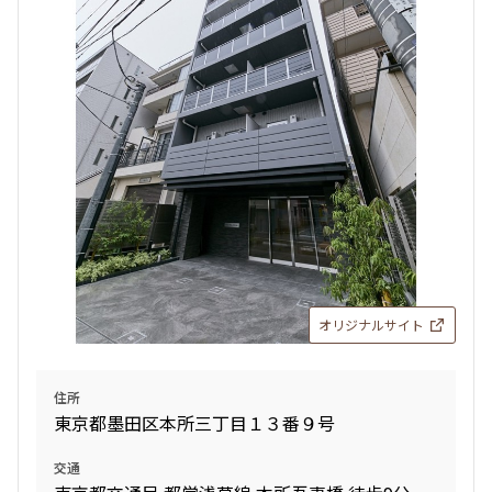
検索結果の絞り込み
賃料
〜
管理費/共益費含む
礼金なし
敷金なし
礼金１ヶ月以下
フリーレント付き
オリジナルサイト
間取り
住所
東京都墨田区本所三丁目１３番９号
1R〜1K
1DK〜1LDK
2LDK
3LDK
交通
4LDK〜