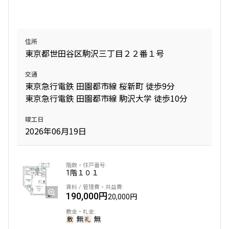
219,000円
20,000円
追加
お問合せ
追加
お問合せ
1.0ヶ月
無
住所
賃料改定
東京都世田谷区駒沢三丁目２２番１号
2LDK
42.80㎡
3階
３０３
4階
４０３
新築
三井の賃貸
フリーレント
交通
137,000円
12,000円
東京急行電鉄 田園都市線 桜新町 徒歩9分
追加
お問合せ
219,000円
15,000円
東京急行電鉄 田園都市線 駒沢大学 徒歩10分
1.0ヶ月
無
1.0ヶ月
無
竣工日
1DK
26.70㎡
2026年06月19日
7階
７０２
2LDK+WIC
42.07㎡
新築
三井の賃貸
新築
三井の賃貸
駅近
ペット可
フリーレント
170,000円
15,000円
追加
お問合せ
追加
1階
１０１
お問合せ
1.0ヶ月
無
190,000円
20,000円
1LDK
30.27㎡
賃料改定
3階
３０４
新築
三井の賃貸
フリーレント
無
無
5階
５０１
137,000円
12,000円