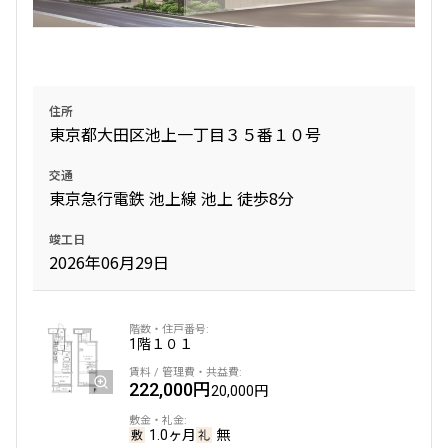
1LDK
29.96㎡
新築
三井の賃貸
フリーレント
追加
お問合せ
住所
東京都大田区池上一丁目３５番１０号
賃料改定
交通
東京急行電鉄 池上線 池上 徒歩8分
3階
３０４
竣工日
207,000円
20,000円
2026年06月29日
1.0ヶ月
無
2LDK
43.22㎡
1階
１０１
新築
三井の賃貸
フリーレント
222,000円
20,000円
追加
お問合せ
1.0ヶ月
無