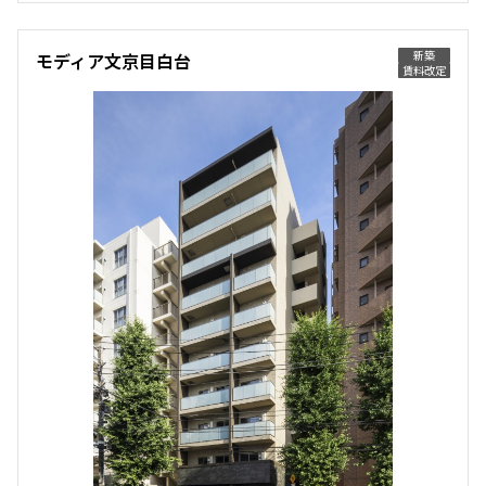
161,000円
15,000円
255,000円
20,000円
新築
三井の賃貸
駅近
ペット可
フリーレント
1.0ヶ月
無
新築
モディア文京目白台
無
無
追加
お問合せ
賃料改定
1LDK+WIC+SIC
32.18㎡
1LDK
41.40㎡
新築
三井の賃貸
フリーレント
新築
三井の賃貸
ペット可
フリーレント
10階
１００１
追加
お問合せ
追加
お問合せ
226,000円
15,000円
1.0ヶ月
無
3階
304
2階
２０７
2LDK+WIC
42.07㎡
132,000円
10,000円
150,000円
15,000円
新築
三井の賃貸
駅近
ペット可
フリーレント
1.0ヶ月
無
無
無
追加
お問合せ
1R+SIC
25.21㎡
1K
24.19㎡
新築
三井の賃貸
フリーレント
新築
三井の賃貸
ペット可
フリーレント
10階
１００２