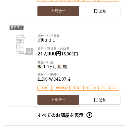
新築
三井の賃貸
167,000円
15,000円
追加
お問合せ
追加
お問合せ
1.0ヶ月
無
賃料改定
1LDK
30.27㎡
2階
２０６
3階
３０１
新築
三井の賃貸
フリーレント
141,000円
12,000円
217,000円
15,000円
追加
お問合せ
1.0ヶ月
無
1.0ヶ月
無
1LDK
28.80㎡
2LDK+WIC
42.07㎡
6階
６０３
新築
三井の賃貸
新築
三井の賃貸
駅近
ペット可
フリーレント
165,000円
15,000円
追加
お問合せ
追加
お問合せ
1.0ヶ月
無
申込有
すべてのお部屋を表示
1LDK
29.96㎡
3階
３０１
3階
３０３
新築
三井の賃貸
フリーレント