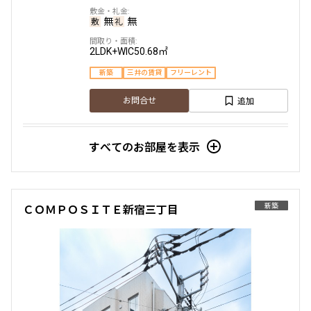
1.0ヶ月
無
無
無
無
無
追加
お問合せ
1R+SIC
25.21㎡
1LDK
36.21㎡
2LDK+WIC
50.68㎡
新築
三井の賃貸
フリーレント
新築
三井の賃貸
ペット可
フリーレント
新築
三井の賃貸
フリーレント
追加
12階
１２０２
お問合せ
追加
お問合せ
追加
お問合せ
226,000円
15,000円
すべてのお部屋を表示
5階
505
1.0ヶ月
無
3階
３０６
4階
４０２
135,000円
10,000円
2LDK+WIC+SC
39.28㎡
215,000円
20,000円
155,000円
15,000円
新築
三井の賃貸
駅近
ペット可
フリーレント
新築
ＣＯＭＰＯＳＩＴＥ新宿三丁目
1.0ヶ月
無
無
無
無
無
追加
お問合せ
1R+SIC
25.21㎡
1R
32.96㎡
1K
26.07㎡
新築
三井の賃貸
フリーレント
新築
三井の賃貸
ペット可
フリーレント
新築
三井の賃貸
フリーレント
追加
13階
１３０１
お問合せ
追加
お問合せ
追加
お問合せ