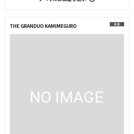
7階
704
4階
４０４
6階
６０３
139,000円
新築
THE GRANDUO KAMIMEGURO
10,000円
220,000円
20,000円
269,000円
20,000円
1.0ヶ月
無
無
無
無
無
1R+SIC
25.21㎡
1LDK
33.10㎡
2LDK
43.93㎡
新築
三井の賃貸
フリーレント
新築
三井の賃貸
ペット可
フリーレント
新築
三井の賃貸
フリーレント
追加
お問合せ
追加
お問合せ
追加
お問合せ
9階
902
4階
４０５
8階
８０１
177,000円
15,000円
182,000円
15,000円
304,000円
20,000円
1.0ヶ月
無
無
無
無
無