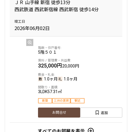
ＪＲ 山手線 新宿 徒歩13分
無
無
追加
お問合せ
西武鉄道 西武新宿線 西武新宿 徒歩14分
1LDK+WIC
33.02㎡
1LDK
41.06㎡
2LDK+WIC
50.68㎡
新築
三井の賃貸
フリーレント
竣工日
新築
三井の賃貸
ペット可
フリーレント
新築
三井の賃貸
フリーレント
2026年06月02日
追加
お問合せ
追加
お問合せ
追加
お問合せ
5階
５０１
7階
703
4階
４０３
6階
６０２
325,000円
20,000円
165,000円
15,000円
153,000円
15,000円
157,000円
15,000円
1.0ヶ月
1.0ヶ月
1.0ヶ月
無
無
無
無
無
3LDK
57.31㎡
1LDK+WIC+SIC
32.18㎡
1K
23.65㎡
新築
三井の賃貸
駅近
1K
26.07㎡
新築
三井の賃貸
フリーレント
新築
三井の賃貸
ペット可
フリーレント
新築
三井の賃貸
フリーレント
追加
お問合せ
追加
お問合せ
追加
お問合せ
追加
お問合せ
すべてのお部屋を表示