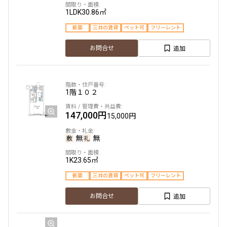
追加
お問合せ
1LDK
30.86㎡
219,000円
15,000円
1.0ヶ月
無
新築
三井の賃貸
ペット可
フリーレント
1.0ヶ月
無
1DK
26.70㎡
追加
お問合せ
7階
７０３
新築
三井の賃貸
2LDK+WIC
42.07㎡
168,000円
15,000円
追加
新築
お問合せ
三井の賃貸
駅近
ペット可
フリーレント
1階
１０２
追加
1.0ヶ月
無
お問合せ
147,000円
15,000円
1LDK
29.96㎡
申込有
3階
３０５
新築
三井の賃貸
フリーレント
無
無
5階
５０２
142,000円
12,000円
追加
お問合せ
1K
23.65㎡
215,000円
15,000円
1.0ヶ月
無
新築
三井の賃貸
ペット可
フリーレント
1.0ヶ月
無
1LDK
28.80㎡
追加
お問合せ
7階
７０４
新築
三井の賃貸
2LDK+WIC+SC
39.28㎡
217,000円
20,000円
新築
三井の賃貸
駅近
ペット可
フリーレント