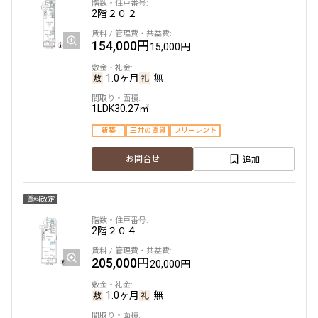
2階
２０２
他条件
154,000円
15,000円
当社限定物件
1.0ヶ月
無
専任物件
三井の賃貸物件
1LDK
30.27㎡
申込無し物件のみ表示
ペット可・相談
新築
三井の賃貸
フリーレント
楽器可・相談
追加
お問合せ
入居可能日
賃料改定
2階
２０４
205,000円
20,000円
より詳細な絞り込み
1.0ヶ月
無
建物施設やお部屋の設備、方位、階数などの絞り込みが
できます