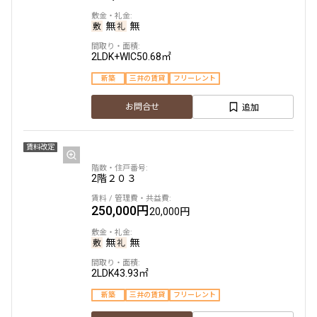
新築
三井の賃貸
駅近
ペット可
フリーレント
1.0ヶ月
無
無
無
無
無
追加
お問合せ
1LDK+WIC
33.02㎡
1LDK
2LDK+WIC
41.06㎡
50.68㎡
新築
三井の賃貸
フリーレント
新築
新築
三井の賃貸
三井の賃貸
ペット可
フリーレント
フリーレント
追加
11階
１１０１
お問合せ
追加
追加
お問合せ
お問合せ
227,000円
15,000円
賃料改定
5階
502
1.0ヶ月
無
3階
３０３
2階
２０３
164,000円
15,000円
2LDK+WIC
42.07㎡
151,000円
15,000円
250,000円
20,000円
新築
三井の賃貸
駅近
ペット可
フリーレント
1.0ヶ月
無
無
無
無
無
追加
お問合せ
1LDK+WIC
33.02㎡
1K
23.65㎡
2LDK
43.93㎡
新築
三井の賃貸
フリーレント
新築
三井の賃貸
ペット可
フリーレント
新築
三井の賃貸
フリーレント
追加
11階
１１０２
お問合せ
追加
お問合せ