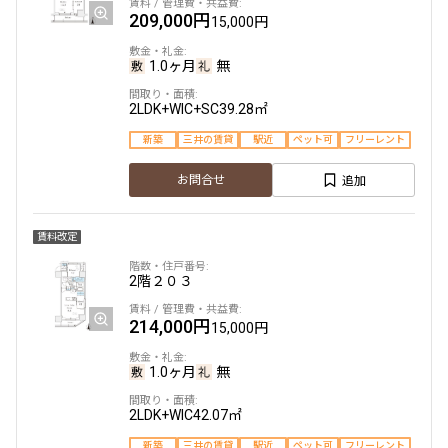
209,000円
新築
三井の賃貸
フリーレント
15,000円
136,000円
12,000円
追加
お問合せ
1.0ヶ月
無
1.0ヶ月
無
2LDK+WIC+SC
39.28㎡
1DK
26.70㎡
新築
三井の賃貸
駅近
ペット可
フリーレント
6階
６０１
新築
三井の賃貸
追加
お問合せ
217,000円
20,000円
追加
お問合せ
1.0ヶ月
無
賃料改定
2LDK
42.80㎡
2階
２０３
2階
２０５
新築
三井の賃貸
フリーレント
214,000円
141,000円
15,000円
12,000円
追加
お問合せ
1.0ヶ月
無
1.0ヶ月
無
2LDK+WIC
42.07㎡
1LDK
28.80㎡
6階
６０２
新築
三井の賃貸
駅近
ペット可
フリーレント