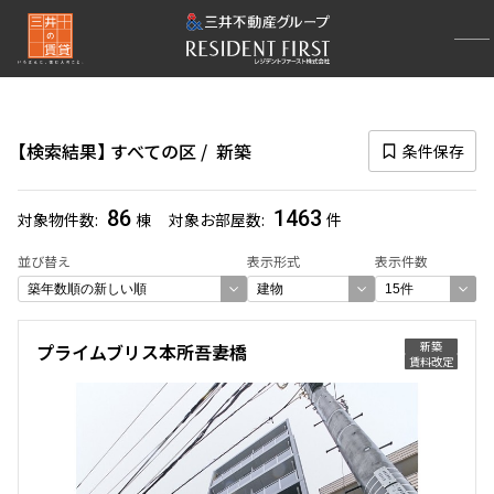
再検索ナビゲーション
区
検索結果
すべての区
新築
条件保存
選択中の区
すべての区
(4389)
86
1463
対象物件数
棟
対象お部屋数
件
一覧から選び直す
並び替え
表示形式
表示件数
選び方を変更する
新築
プライムブリス本所吾妻橋
賃料改定
検索対象お部屋数
1463
件
お部屋を再検索