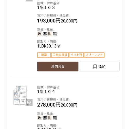
追加
お問合せ
1階
１０３
追加
1.0ヶ月
無
お問合せ
193,000円
20,000円
2LDK
43.22㎡
3階
３０６
賃料改定
新築
三井の賃貸
フリーレント
無
無
142,000円
12,000円
5階
５０３
追加
お問合せ
1LDK
30.13㎡
1.0ヶ月
無
220,000円
15,000円
新築
三井の賃貸
ペット可
フリーレント
1LDK
28.80㎡
追加
1.0ヶ月
お問合せ
無
新築
三井の賃貸
2LDK+WIC
42.07㎡
追加
お問合せ
新築
三井の賃貸
駅近
ペット可
フリーレント
1階
１０４
追加
お問合せ
278,000円
20,000円
4階
４０１
新着
無
無
143,000円
12,000円
6階
６０１