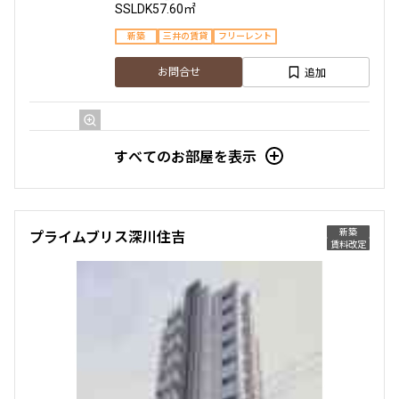
SSLDK
57.60㎡
4階
４０４
新築
三井の賃貸
フリーレント
213,000円
20,000円
追加
お問合せ
1.0ヶ月
無
2LDK
43.22㎡
1階
１０５
すべてのお部屋を表示
新築
三井の賃貸
フリーレント
233,000円
20,000円
追加
お問合せ
1.0ヶ月
無
新築
プライムブリス深川住吉
賃料改定
SSLDK
57.60㎡
5階
５０１
新築
三井の賃貸
フリーレント
216,000円
20,000円
追加
お問合せ
1.0ヶ月
無