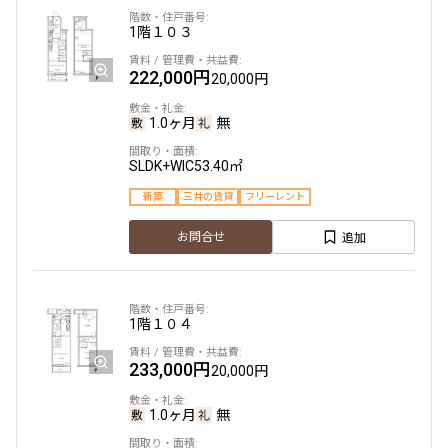
1LDK
30.27㎡
1階
１０３
新築
三井の賃貸
フリーレント
222,000円
20,000円
追加
お問合せ
1.0ヶ月
無
SLDK+WIC
53.40㎡
4階
４０３
新築
三井の賃貸
フリーレント
161,000円
15,000円
追加
お問合せ
1.0ヶ月
無
1LDK
29.96㎡
1階
１０４
新築
三井の賃貸
フリーレント
233,000円
20,000円
追加
お問合せ
1.0ヶ月
無