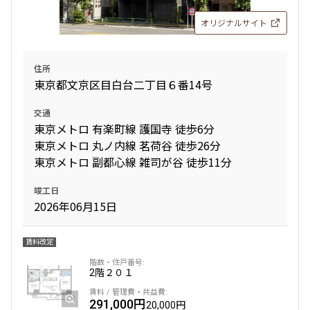
追加
お問合せ
追加
お問合せ
オリジナルサイト
223,000円
15,000円
1.0ヶ月
無
3階
305
住所
3階
３０１
東京都文京区目白台二丁目６番14号
2LDK+WIC+SC
39.28㎡
133,000円
10,000円
275,000円
20,000円
交通
新築
三井の賃貸
駅近
ペット可
フリーレント
東京メトロ 有楽町線 護国寺 徒歩6分
1.0ヶ月
無
無
無
追加
お問合せ
東京メトロ 丸ノ内線 茗荷谷 徒歩26分
1R+SIC
25.21㎡
東京メトロ 副都心線 雑司が谷 徒歩11分
2LDK+WIC+SIC
45.04㎡
賃料改定
新築
三井の賃貸
フリーレント
新築
三井の賃貸
ペット可
フリーレント
竣工日
2026年06月15日
追加
10階
１００３
お問合せ
追加
お問合せ
233,000円
15,000円
賃料改定
5階
501
1.0ヶ月
無
3階
2階
３０２
２０１
165,000円
15,000円
2LDK+WIC
42.07㎡
251,000円
291,000円
20,000円
20,000円