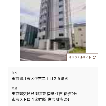
2LDK
42.80㎡
2階
２０１
新築
三井の賃貸
フリーレント
136,000円
12,000円
追加
お問合せ
1.0ヶ月
無
1DK
26.61㎡
5階
５０２
新築
三井の賃貸
165,000円
15,000円
追加
お問合せ
オリジナルサイト
1.0ヶ月
無
1LDK
30.27㎡
2階
２０２
住所
東京都江東区住吉二丁目２５番６
新築
三井の賃貸
フリーレント
136,000円
12,000円
追加
交通
お問合せ
東京都交通局 都営新宿線 住吉 徒歩2分
1.0ヶ月
無
東京メトロ 半蔵門線 住吉 徒歩2分
1DK
26.61㎡