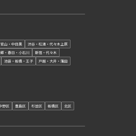
開閉
代官山・中目黒
渋谷・松濤・代々木上原
本郷・春日・小石川
新宿・代々木
池袋・板橋・王子
戸越・大井・蒲田
開閉
中野区
豊島区
杉並区
板橋区
北区