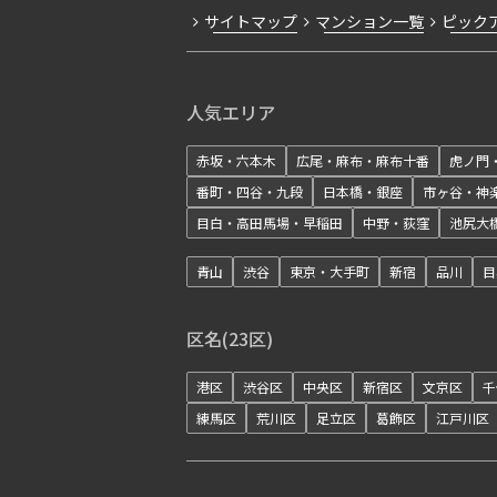
サイトマップ
マンション一覧
ピック
人気エリア
赤坂・六本木
広尾・麻布・麻布十番
虎ノ門
番町・四谷・九段
日本橋・銀座
市ヶ谷・神
目白・高田馬場・早稲田
中野・荻窪
池尻大
青山
渋谷
東京・大手町
新宿
品川
目
区名(23区)
港区
渋谷区
中央区
新宿区
文京区
千
練馬区
荒川区
足立区
葛飾区
江戸川区