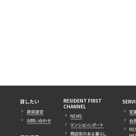
開閉
開閉
RESIDENT FIRST
貸したい
SERV
開閉
CHANNEL
賃貸運営
営
NEWS
お問い合わせ
会
マンションレポート
RE
商店街のある暮らし
ME