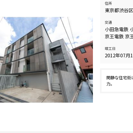
住所
込
新着募集情報
東京都渋谷
フリーレント
ペット可
交通
小田急電鉄 
コンシェルジュ付き
京王電鉄 京王
ブランドマンション
竣工日
2012年07月
閑静な住宅街
力。