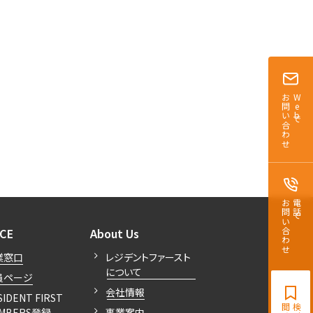
お問い合わせ
Webで
お問い合わせ
電話で
開閉
開閉
ICE
About Us
業窓口
レジデントファースト
について
員ページ
会社情報
SIDENT FIRST
MBERS登録
事業案内