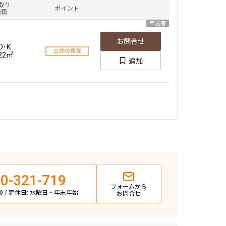
取り
ポイント
面積
申込有
お問合せ
D･K
三井の賃貸
.22㎡
追加
0-321-719
フォームから
:00 / 定休日: 水曜日・年末年始
お問合せ