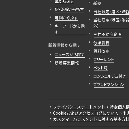
区から探す
新築
駅・沿線から探す
当社限定（港区・渋谷
地図から探す
当社限定（港区・渋
キーワードから探
外）
す
三井不動産企画
分譲賃貸
新着情報から探す
賃料改定
ニュースから探す
フリーレント
新着募集情報
ペット可
コンシェルジュ付き
ブランドマンション
プライバシーステートメント
特定個人
Cookieおよびアクセスログについて
利
カスタマーハラスメントに対する基本方