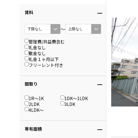
賃料
〜
管理費/共益費含む
礼金なし
敷金なし
礼金１ヶ月以下
フリーレント付き
間取り
1R〜1K
1DK〜1LDK
2LDK
3LDK
4LDK〜
専有面積