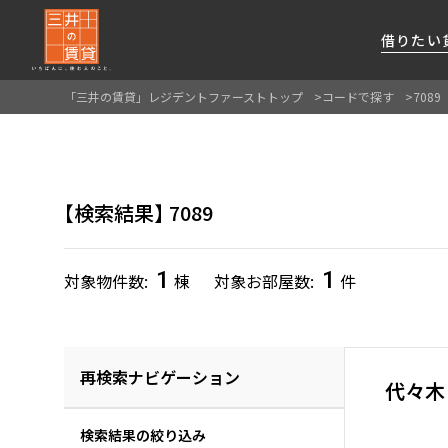
借りたい
「三井の賃貸」レジデントファーストトップ
コードで探す
7089
About Us
借りたい
貸したい
資産活用
RESIDENT
SERVICE
FIRST CHANNEL
私たちレジデントファーストの思いや
厳選した都心の上質な賃貸マンションを数多
賃貸運営をお考えのオーナー様に
分譲マンションのご購入、売却の
レジデントファーストが提供する
検索結果
7089
ご提供するサービスをご紹介します
くご提案します
最適なプランをご提案します
ご相談も承ります
各種サービスをご紹介します
新しい住まいと暮らしの探しに関わる
様々な情報を発信します
1
1
対象物件数
棟
対象お部屋数
件
再検索ナビゲーション
代々木
検索結果の絞り込み