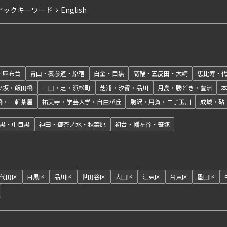
アックキーワード
English
・麻布台
青山・表参道・原宿
白金・目黒
高輪・五反田・大崎
恵比寿・
楽坂・飯田橋
三田・芝・浜松町
芝浦・汐留・品川
月島・勝どき・豊洲
橋・三軒茶屋
祐天寺・学芸大学・自由が丘
駒沢・用賀・二子玉川
成城・砧
黒・中目黒
神田・御茶ノ水・秋葉原
初台・幡ヶ谷・笹塚
代田区
目黒区
品川区
世田谷区
大田区
江東区
台東区
墨田区