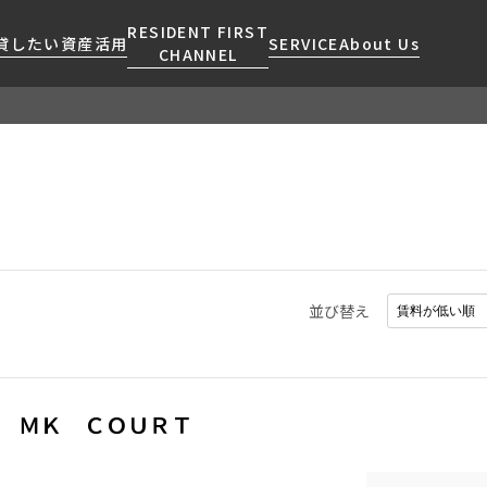
RESIDENT FIRST
貸したい
資産活用
SERVICE
About Us
CHANNEL
検索する
こだわりから探す
レジデントファーストについて
賃貸運営
販売マンション
NEWS
営業窓口
会社情報
お問い合わせ
お問い合わせ
マンションレポート
会員ページ
人気エリアから探す
こだわり一覧
事業案内
商店街のある暮らし
RESIDENT FIRST
区から探す
プレミアムマンション
MEMBERS登録
採用情報
住まいのコラム
駅・沿線から探す
新築
ご入居・提携サービス
並び替え
ニュースリリース
RESIDENT FIRST
地図から探す
当社限定(港区・渋谷区)
MEMBERS登録
お部屋探しからご契約まで
お問い合わせ
キーワードから探す
当社限定(港区・渋谷区以外)
よくあるご質問
三井不動産企画
 ＭＫ ＣＯＵＲＴ
社宅紹介
新着情報から探す
分譲賃貸
【仲介会社様向け】当社仲介
ニュースから探す
賃料改定
事業部取り扱い物件入居申