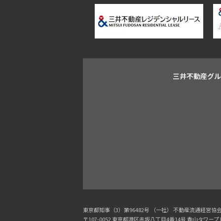
三井不動産グ
東京都知事（3）第96482号 （一社） 不動産流通経営
〒107-0052 東京都港区赤坂八丁目4番14号 青山タワー