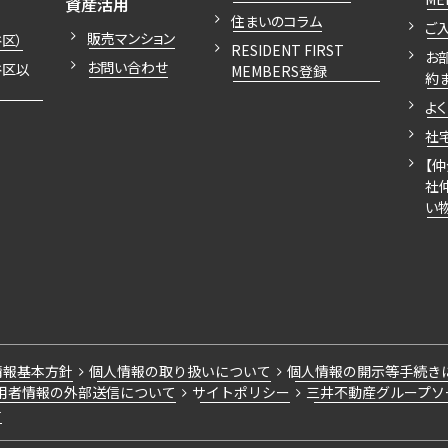
開閉
資産活用
住まいのコラム
ご
販売マンション
区）
RESIDENT FIRST
お
お問い合わせ
谷区以
MEMBERS登録
約
よ
社
【
社
い
情報基本方針
個人情報の取り扱いについて
個人情報の開示等手続き
用者情報の外部送信について
サイトポリシー
三井不動産グループソ
針