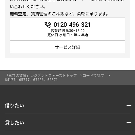
10分以内
15分以内
い合わせください。
無料査定、賃貸管理のご相談など、柔軟に承ります。
他条件
0120-496-321
営業時間 9:30~18:00
定休日 水曜日・年末年始
当社限定物件
専任物件
サービス詳細
三井の賃貸物件
申込無し物件のみ表示
ペット可・相談
楽器可・相談
「三井の賃貸」レジデントファーストトップ
コードで探す
64177、65777、67936、69571
入居可能日
開閉
借りたい
検索する
より詳細な絞り込み
開閉
貸したい
人気エリアから探す
賃貸運営
建物施設やお部屋の設備、方位、階数などの絞り込みが