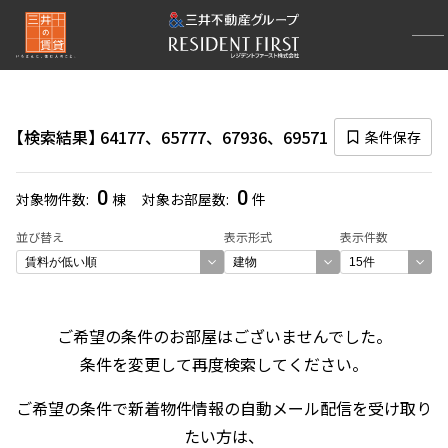
再検索ナビゲーション
検索結果の絞り込み
検索結果
64177、65777、67936、69571
条件保存
賃料
〜
0
0
対象物件数
棟
対象お部屋数
件
管理費/共益費含む
並び替え
表示形式
表示件数
礼金なし
敷金なし
礼金１ヶ月以下
フリーレント付き
ご希望の条件のお部屋はございませんでした。
条件を変更して再度検索してください。
間取り
ご希望の条件で新着物件情報の自動メール配信を受け取り
1R〜1K
1DK〜1LDK
たい方は、
2LDK
3LDK