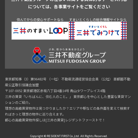
青山
渋谷
東京・大手町
新宿
品川
目黒・中目黒
については、各事業サイトをご覧ください
神田・御茶ノ水・秋葉原
初台・幡ヶ谷・笹塚
住んでからの安心サポートなら
すまいとくらしの総合情報サイトなら
東京都知事（3）第96482号 （一社） 不動産流通経営協会会員 （公社） 首都圏不動
産公正取引協議会加盟
〒107-0052 東京都港区赤坂八丁目4番14号 青山タワープレイス4階
三井の賃貸「いちばんに、住む人のこと。」 東京都心を中心とした豊富な賃貸マン
ションのご紹介。
理想の高級賃貸物件は見つかりましたか？エリアや駅などの条件面を変えて検索す
ればきっと理想の物件に巡り合えます。
都心の高級賃貸物件探しは[三井の賃貸]レジデントファーストで！
Copyright © RESIDENT FIRST Co.,Ltd. All Rights Reserved.