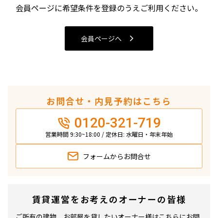
4LDK〜
会員ページに希望条件を登録のうえご利用ください。
専有面積
会員ページへ
〜
築年数
お問合せ・内見予約はこちら
指定なし
新築
0120-321-719
1年以内
3年以内
5年以内
10年以内
営業時間 9:30~18:00 / 定休日: 水曜日・年末年始
15年以内
20年以内
25年以内
30年以内
フォームから
お問合せ
駅から徒歩
賃貸運営をお考えのオーナーの皆様
指定なし
1分以内
3分以内
5分以内
ご所有の建物、お部屋を貸したいオーナー様はこちらにお問