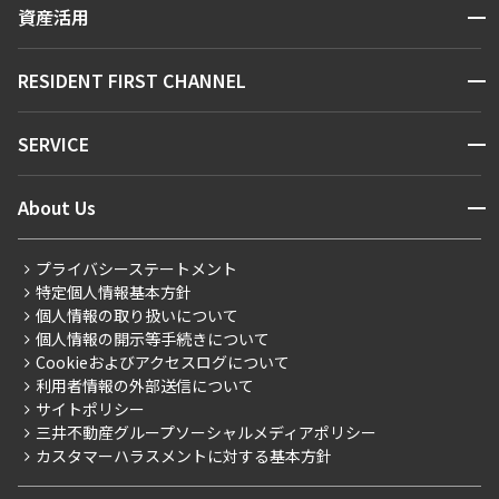
区から探す
開閉
資産活用
できます
お問い合わせ
駅・沿線から探す
販売マンション
地図から探す
開閉
RESIDENT FIRST CHANNEL
設定する
お問い合わせ
キーワードから探す
NEWS
開閉
SERVICE
新着情報から探す
マンションレポート
検索対象お部屋数
ニュースから探す
営業窓口
商店街のある暮らし
開閉
About Us
0
新着募集情報
会員ページ
住まいのコラム
件
レジデントファーストについて
RESIDENT FIRST MEMBERS登録
RESIDENT FIRST MEMBERS登録
こだわりから探す
プライバシーステートメント
お部屋を再検索
会社情報
ご入居・提携サービス
特定個人情報基本方針
こだわり一覧
事業案内
個人情報の取り扱いについて
お部屋探しからご契約まで
プレミアムマンション
個人情報の開示等手続きについて
採用情報
よくあるご質問
Cookieおよびアクセスログについて
新築
ニュースリリース
社宅紹介
利用者情報の外部送信について
当社限定（港区・渋谷区）
サイトポリシー
お問い合わせ
【仲介会社様向け】当社仲介事業部取り扱い物件入居申込
三井不動産グループソーシャルメディアポリシー
当社限定（港区・渋谷区以外）
カスタマーハラスメントに対する基本方針
三井不動産企画
分譲賃貸