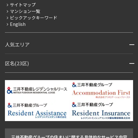
サイトマップ
賃料改定
マンション一覧
ピックアックキーワード
フリーレント
English
ペット可
コンシェルジュ付き
人気エリア
開閉
ブランドマンション
赤坂・六本木
広尾・麻布・麻布十番
虎ノ門・麻布台
区名(23区)
開閉
青山・表参道・原宿
白金・目黒
高輪・五反田・大崎
恵比寿・代官山・中目黒
渋谷・松濤・代々木上原
番町・四谷・九段
港区
渋谷区
中央区
新宿区
文京区
千代田区
目黒区
日本橋・銀座
市ヶ谷・神楽坂・飯田橋
三田・芝・浜松町
品川区
世田谷区
大田区
江東区
台東区
墨田区
中野区
芝浦・汐留・品川
月島・勝どき・豊洲
本郷・春日・小石川
豊島区
杉並区
板橋区
北区
練馬区
荒川区
足立区
新宿・代々木
目白・高田馬場・早稲田
中野・荻窪
葛飾区
江戸川区
池尻大橋・三軒茶屋
祐天寺・学芸大学・自由が丘
駒沢・用賀・二子玉川
成城・砧
池袋・板橋・王子
戸越・大井・蒲田
三井不動産グループの住まいに関する具体的なサービス内容