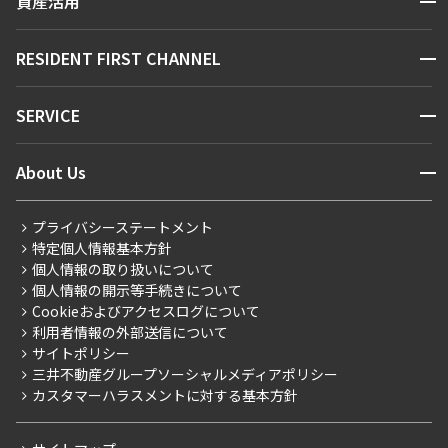
資産活用
お問い合わせ
駅・沿線から探す
できます
販売マンション
地図から探す
開閉
RESIDENT FIRST CHANNEL
お問い合わせ
設定する
キーワードから探す
NEWS
開閉
SERVICE
新着情報から探す
マンションレポート
ニュースから探す
営業窓口
商店街のある暮らし
検索対象お部屋数
開閉
About Us
新着募集情報
会員ページ
住まいのコラム
0
件
レジデントファーストについて
RESIDENT FIRST MEMBERS登録
RESIDENT FIRST MEMBERS登録
こだわりから探す
プライバシーステートメント
会社情報
ご入居・提携サービス
お部屋を再検索
特定個人情報基本方針
こだわり一覧
事業案内
個人情報の取り扱いについて
お部屋探しからご契約まで
プレミアムマンション
個人情報の開示等手続きについて
採用情報
よくあるご質問
Cookieおよびアクセスログについて
新築
ニュースリリース
社宅紹介
利用者情報の外部送信について
当社限定（港区・渋谷区）
サイトポリシー
お問い合わせ
【仲介会社様向け】当社仲介事業部取り扱い物件入居申込
三井不動産グループソーシャルメディアポリシー
当社限定（港区・渋谷区以外）
カスタマーハラスメントに対する基本方針
三井不動産企画
分譲賃貸