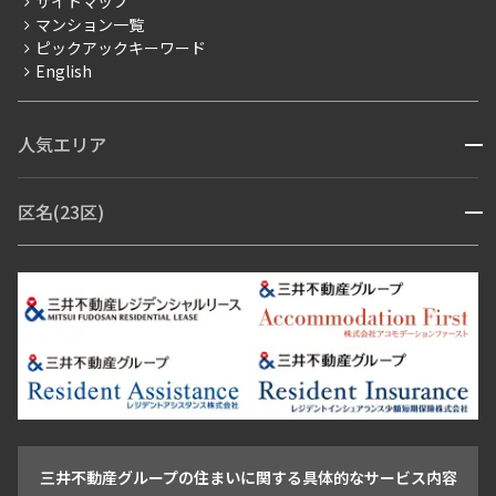
サイトマップ
賃料改定
マンション一覧
ピックアックキーワード
フリーレント
English
ペット可
コンシェルジュ付き
人気エリア
開閉
ブランドマンション
赤坂・六本木
広尾・麻布・麻布十番
虎ノ門・麻布台
区名(23区)
開閉
青山・表参道・原宿
白金・目黒
高輪・五反田・大崎
恵比寿・代官山・中目黒
渋谷・松濤・代々木上原
番町・四谷・九段
港区
渋谷区
中央区
新宿区
文京区
千代田区
目黒区
日本橋・銀座
市ヶ谷・神楽坂・飯田橋
三田・芝・浜松町
品川区
世田谷区
大田区
江東区
台東区
墨田区
中野区
芝浦・汐留・品川
月島・勝どき・豊洲
本郷・春日・小石川
豊島区
杉並区
板橋区
北区
練馬区
荒川区
足立区
新宿・代々木
目白・高田馬場・早稲田
中野・荻窪
葛飾区
江戸川区
池尻大橋・三軒茶屋
祐天寺・学芸大学・自由が丘
駒沢・用賀・二子玉川
成城・砧
池袋・板橋・王子
戸越・大井・蒲田
三井不動産グループの住まいに関する具体的なサービス内容
青山
渋谷
東京・大手町
新宿
品川
目黒・中目黒