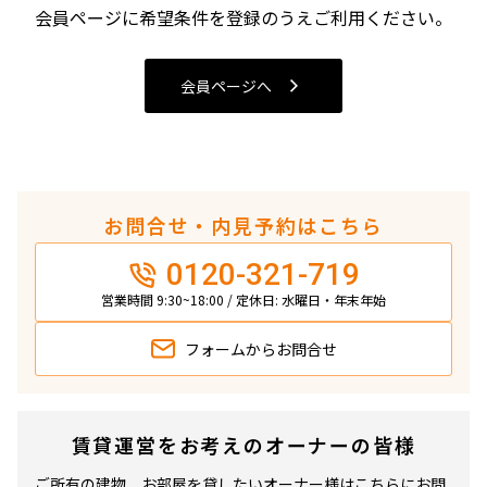
4LDK〜
会員ページに希望条件を登録のうえご利用ください。
専有面積
会員ページへ
〜
築年数
お問合せ・内見予約はこちら
指定なし
新築
0120-321-719
1年以内
3年以内
5年以内
10年以内
営業時間 9:30~18:00 / 定休日: 水曜日・年末年始
15年以内
20年以内
25年以内
30年以内
フォームから
お問合せ
駅から徒歩
賃貸運営をお考えのオーナーの皆様
指定なし
1分以内
3分以内
5分以内
ご所有の建物、お部屋を貸したいオーナー様はこちらにお問