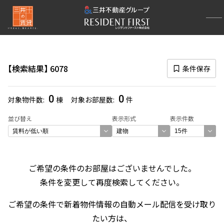
再検索ナビゲーション
検索結果の絞り込み
検索結果
6078
条件保存
賃料
〜
0
0
対象物件数
棟
対象お部屋数
件
管理費/共益費含む
並び替え
表示形式
表示件数
礼金なし
敷金なし
礼金１ヶ月以下
フリーレント付き
ご希望の条件のお部屋はございませんでした。
条件を変更して再度検索してください。
間取り
ご希望の条件で新着物件情報の自動メール配信を受け取り
1R〜1K
1DK〜1LDK
たい方は、
2LDK
3LDK