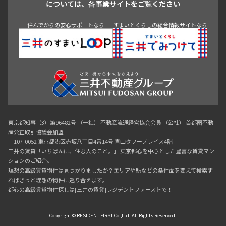
については、各事業サイトをご覧ください
神田・御茶ノ水・秋葉原
初台・幡ヶ谷・笹塚
住んでからの安心サポートなら
すまいとくらしの総合情報サイトなら
東京都知事（3）第96482号 （一社） 不動産流通経営協会会員 （公社） 首都圏不動
産公正取引協議会加盟
〒107-0052 東京都港区赤坂八丁目4番14号 青山タワープレイス4階
三井の賃貸「いちばんに、住む人のこと。」 東京都心を中心とした豊富な賃貸マン
ションのご紹介。
理想の高級賃貸物件は見つかりましたか？エリアや駅などの条件面を変えて検索す
ればきっと理想の物件に巡り合えます。
都心の高級賃貸物件探しは[三井の賃貸]レジデントファーストで！
Copyright © RESIDENT FIRST Co.,Ltd. All Rights Reserved.
0120-321-719