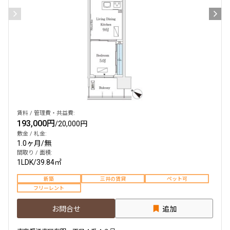
賃料 / 管理費・共益費:
193,000円
/
20,000円
敷金 / 礼金:
1.0ヶ月
/
無
間取り / 面積:
1LDK
/
39.84㎡
新築
三井の賃貸
ペット可
フリーレント
お問合せ
追加