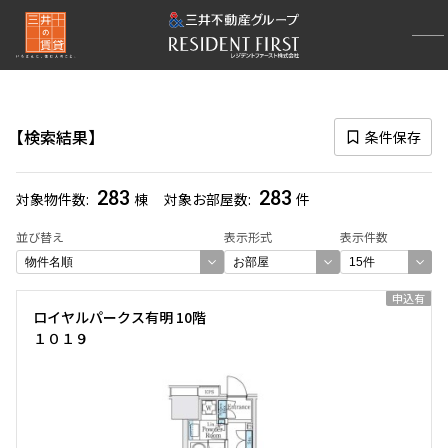
再検索ナビゲーション
路線図一覧
検索結果
条件保存
選択中の路線
りんかい線
(283)
283
283
対象物件数
棟
対象お部屋数
件
一覧から選び直す
並び替え
表示形式
表示件数
選び方を変更する
申込有
ロイヤルパークス有明 10階
１０１９
検索対象お部屋数
283
件
お部屋を再検索