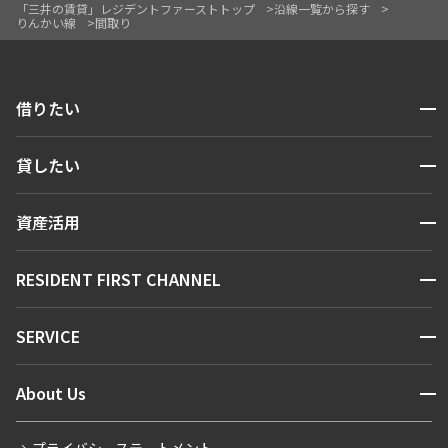
「三井の賃貸」レジデントファーストトップ
沿線一覧から探す
りんかい線
間取り
開閉
借りたい
検索する
開閉
貸したい
人気エリアから探す
賃貸運営
区から探す
開閉
資産活用
お問い合わせ
駅・沿線から探す
販売マンション
地図から探す
開閉
RESIDENT FIRST CHANNEL
お問い合わせ
キーワードから探す
NEWS
開閉
SERVICE
新着情報から探す
マンションレポート
ニュースから探す
営業窓口
商店街のある暮らし
開閉
About Us
新着募集情報
会員ページ
住まいのコラム
レジデントファーストについて
RESIDENT FIRST MEMBERS登録
RESIDENT FIRST MEMBERS登録
こだわりから探す