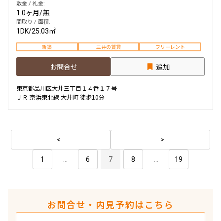
敷金 / 礼金:
1.0ヶ月
/
無
間取り / 面積:
1DK
/
25.03㎡
新築
三井の賃貸
フリーレント
お問合せ
追加
東京都品川区大井三丁目１４番１７号
ＪＲ 京浜東北線 大井町 徒歩10分
1
...
6
7
8
...
19
お問合せ・内見予約はこちら