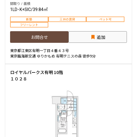
間取り / 面積:
1LD･K+SIC
/
39.84㎡
新築
三井の賃貸
ペット可
フリーレント
お問合せ
追加
東京都江東区有明一丁目４番４３号
東京臨海新交通 ゆりかもめ 有明テニスの森 徒歩9分
ロイヤルパークス有明 10階
１０２８