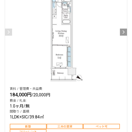
賃料 / 管理費・共益費:
184,000円
/
20,000円
敷金 / 礼金:
1.0ヶ月
/
無
間取り / 面積:
1LDK+SIC
/
39.84㎡
新築
三井の賃貸
ペット可
フリーレント