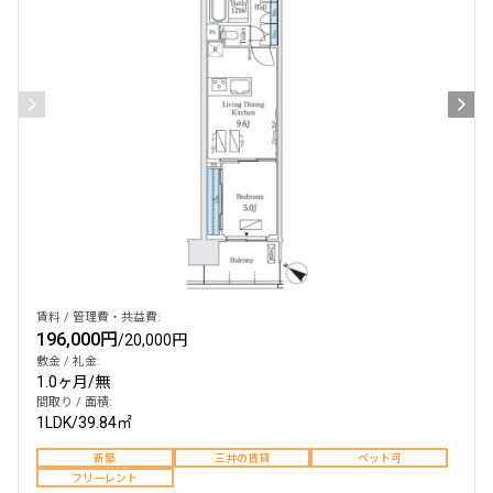
検索結果の絞り込み
賃料
〜
管理費/共益費含む
礼金なし
敷金なし
礼金１ヶ月以下
フリーレント付き
賃料 / 管理費・共益費:
196,000円
/
20,000円
敷金 / 礼金:
1.0ヶ月
/
無
間取り
間取り / 面積:
1LDK
/
39.84㎡
1R〜1K
1DK〜1LDK
新築
三井の賃貸
ペット可
2LDK
3LDK
フリーレント
4LDK〜