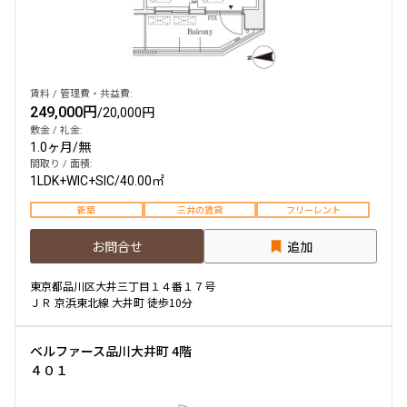
賃料 / 管理費・共益費:
249,000円
/
20,000円
敷金 / 礼金:
1.0ヶ月
/
無
間取り / 面積:
1LDK+WIC+SIC
/
40.00㎡
新築
三井の賃貸
フリーレント
お問合せ
追加
東京都品川区大井三丁目１４番１７号
ＪＲ 京浜東北線 大井町 徒歩10分
ベルファース品川大井町 4階
４０１