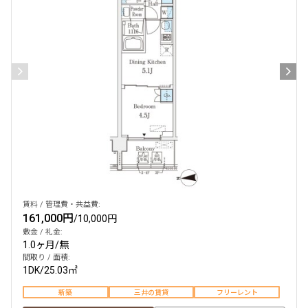
賃料 / 管理費・共益費:
161,000円
/
10,000円
敷金 / 礼金:
1.0ヶ月
/
無
間取り / 面積:
1DK
/
25.03㎡
新築
三井の賃貸
フリーレント