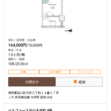
賃料 / 管理費・共益費:
164,000円
/
10,000円
敷金 / 礼金:
1.0ヶ月
/
無
間取り / 面積:
1DK
/
25.00㎡
新築
三井の賃貸
フリーレント
お問合せ
追加
東京都品川区大井三丁目１４番１７号
ＪＲ 京浜東北線 大井町 徒歩10分
ベルファース品川大井町 4階