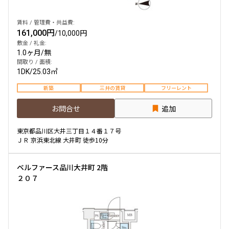
賃料 / 管理費・共益費:
161,000円
/
10,000円
敷金 / 礼金:
1.0ヶ月
/
無
間取り / 面積:
1DK
/
25.03㎡
新築
三井の賃貸
フリーレント
お問合せ
追加
東京都品川区大井三丁目１４番１７号
ＪＲ 京浜東北線 大井町 徒歩10分
ベルファース品川大井町 2階
２０７