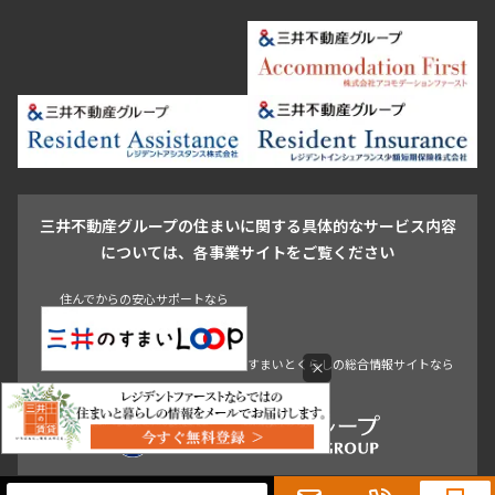
恵比寿・代官山・中目黒
渋谷・松濤・代々木上原
番町・四谷・九段
港区
渋谷区
中央区
新宿区
文京区
千代田区
目黒区
日本橋・銀座
市ヶ谷・神楽坂・飯田橋
三田・芝・浜松町
品川区
世田谷区
大田区
江東区
台東区
墨田区
中野区
芝浦・汐留・品川
月島・勝どき・豊洲
本郷・春日・小石川
豊島区
杉並区
板橋区
北区
練馬区
荒川区
足立区
新宿・代々木
目白・高田馬場・早稲田
中野・荻窪
葛飾区
江戸川区
池尻大橋・三軒茶屋
祐天寺・学芸大学・自由が丘
駒沢・用賀・二子玉川
成城・砧
池袋・板橋・王子
戸越・大井・蒲田
三井不動産グループの住まいに関する具体的なサービス内容
青山
渋谷
東京・大手町
新宿
品川
目黒・中目黒
については、各事業サイトをご覧ください
神田・御茶ノ水・秋葉原
初台・幡ヶ谷・笹塚
住んでからの安心サポートなら
すまいとくらしの総合情報サイトなら
×
0120-321-719