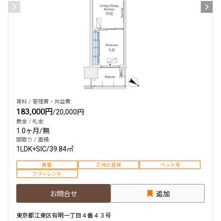
賃料 / 管理費・共益費:
183,000円
/
20,000円
敷金 / 礼金:
1.0ヶ月
/
無
間取り / 面積:
1LDK+SIC
/
39.84㎡
新築
三井の賃貸
ペット可
フリーレント
お問合せ
追加
東京都江東区有明一丁目４番４３号