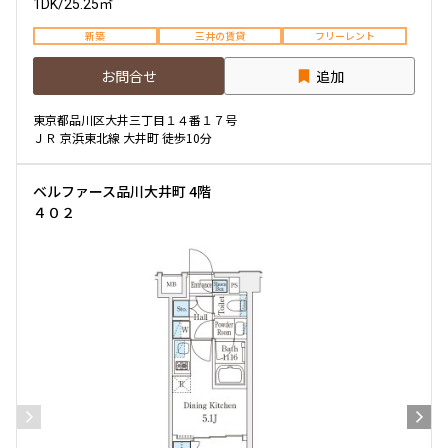
1DK
/
25.25㎡
新築
三井の賃貸
フリーレント
お問合せ
追加
東京都品川区大井三丁目１４番１７号
ＪＲ 京浜東北線 大井町 徒歩10分
ベルファース品川大井町 4階
４０２