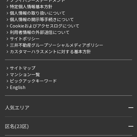
プライバシーステートメント
会社情報
ご入居・提携サービス
特定個人情報基本方針
こだわり一覧
事業案内
個人情報の取り扱いについて
お部屋探しからご契約まで
プレミアムマンション
個人情報の開示等手続きについて
採用情報
よくあるご質問
Cookieおよびアクセスログについて
新築
ニュースリリース
社宅紹介
利用者情報の外部送信について
当社限定（港区・渋谷区）
サイトポリシー
お問い合わせ
【仲介会社様向け】当社仲介事業部取り扱い物件入居申込
三井不動産グループソーシャルメディアポリシー
当社限定（港区・渋谷区以外）
カスタマーハラスメントに対する基本方針
三井不動産企画
分譲賃貸
サイトマップ
賃料改定
マンション一覧
ピックアックキーワード
フリーレント
English
ペット可
コンシェルジュ付き
人気エリア
開閉
ブランドマンション
赤坂・六本木
広尾・麻布・麻布十番
虎ノ門・麻布台
区名(23区)
開閉
青山・表参道・原宿
白金・目黒
高輪・五反田・大崎