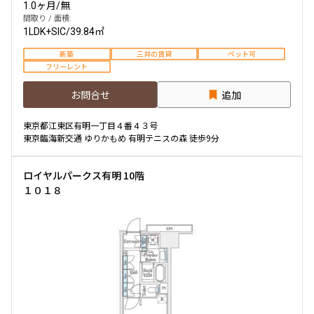
1.0ヶ月
/
無
間取り / 面積:
1LDK+SIC
/
39.84㎡
新築
三井の賃貸
ペット可
フリーレント
お問合せ
追加
東京都江東区有明一丁目４番４３号
東京臨海新交通 ゆりかもめ 有明テニスの森 徒歩9分
ロイヤルパークス有明 10階
１０１８