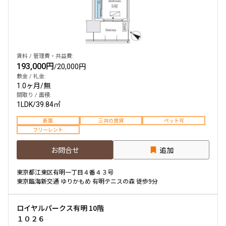
他条件
当社限定物件
賃料 / 管理費・共益費:
専任物件
193,000円
/
20,000円
三井の賃貸物件
敷金 / 礼金:
申込無し物件のみ表示
1.0ヶ月
/
無
ペット可・相談
間取り / 面積:
楽器可・相談
1LDK
/
39.84㎡
新築
三井の賃貸
ペット可
入居可能日
フリーレント
お問合せ
追加
東京都江東区有明一丁目４番４３号
東京臨海新交通 ゆりかもめ 有明テニスの森 徒歩9分
より詳細な絞り込み
ロイヤルパークス有明 10階
建物施設やお部屋の設備、方位、階数などの絞り込みが
１０２６
できます