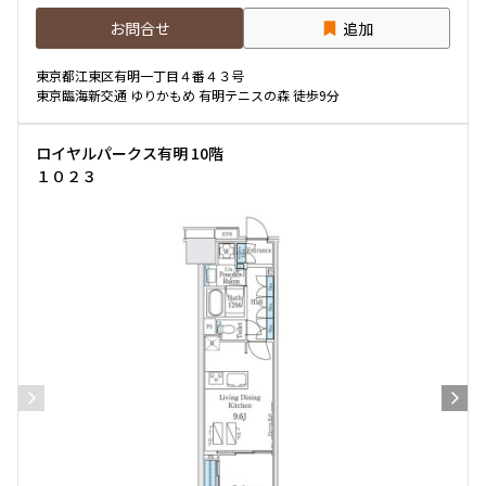
お問合せ
追加
専有面積
東京都江東区有明一丁目４番４３号
東京臨海新交通 ゆりかもめ 有明テニスの森 徒歩9分
〜
ロイヤルパークス有明 10階
１０２３
築年数
指定なし
新築
1年以内
3年以内
5年以内
10年以内
15年以内
20年以内
25年以内
30年以内
駅から徒歩
指定なし
1分以内
3分以内
5分以内
10分以内
15分以内