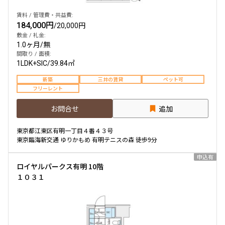
賃料 / 管理費・共益費:
184,000円
/
20,000円
敷金 / 礼金:
1.0ヶ月
/
無
間取り / 面積:
1LDK+SIC
/
39.84㎡
新築
三井の賃貸
ペット可
フリーレント
お問合せ
追加
東京都江東区有明一丁目４番４３号
東京臨海新交通 ゆりかもめ 有明テニスの森 徒歩9分
申込有
ロイヤルパークス有明 10階
１０３１