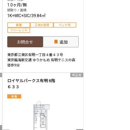
1.0ヶ月
/
無
間取り / 面積:
1K+WIC+SIC
/
39.84㎡
新築
三井の賃貸
ペット可
フリーレント
お問合せ
追加
東京都江東区有明一丁目４番４３号
東京臨海新交通 ゆりかもめ 有明テニスの森
徒歩9分
有
申込有
ロイヤルパークス有明 6階
６３３
新着