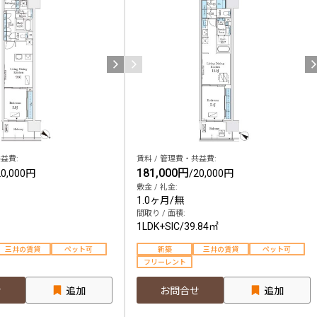
込
新着募集情報
フリーレント
ペット可
コンシェルジュ付き
ブランドマンション
益費:
賃料 / 管理費・共益費:
181,000円
20,000円
/
20,000円
敷金 / 礼金:
1.0ヶ月
/
無
間取り / 面積:
1LDK+SIC
/
39.84㎡
三井の賃貸
ペット可
新築
三井の賃貸
ペット可
フリーレント
せ
追加
お問合せ
追加