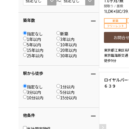
〜
1.0ヶ月
/
無
間取り / 面積:
1LDK+SIC
/
39
築年数
新築
フリーレント
指定なし
新築
お問合
1年以内
3年以内
5年以内
10年以内
15年以内
20年以内
東京都江東区有
25年以内
30年以内
東京臨海新交通
徒歩9分
駅から徒歩
ロイヤルパー
６３９
指定なし
1分以内
3分以内
5分以内
10分以内
15分以内
他条件
当社限定物件