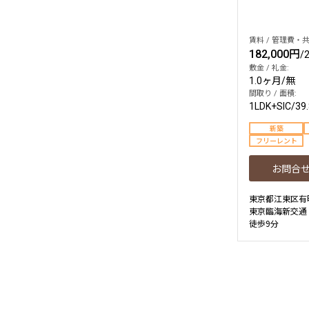
賃料 / 管理費・共
182,000円
/
敷金 / 礼金:
1.0ヶ月
/
無
間取り / 面積:
1LDK+SIC
/
39
新築
フリーレント
お問合
東京都江東区有
東京臨海新交通
徒歩9分