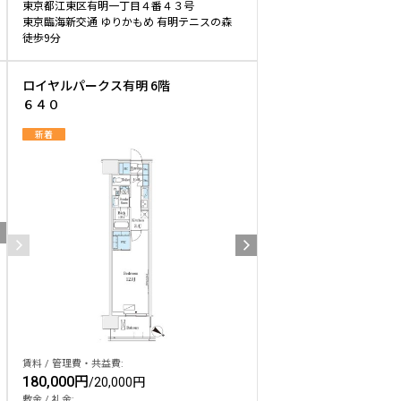
東京都江東区有明一丁目４番４３号
東京臨海新交通 ゆりかもめ 有明テニスの森
徒歩9分
ロイヤルパークス有明 6階
６４０
新着
賃料 / 管理費・共益費:
180,000円
/
20,000円
敷金 / 礼金: