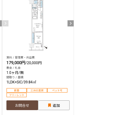
賃料 / 管理費・共益費:
179,000円
/
20,000円
敷金 / 礼金:
1.0ヶ月
/
無
間取り / 面積:
1LDK+SIC
/
39.84㎡
新築
三井の賃貸
ペット可
フリーレント
お問合せ
追加