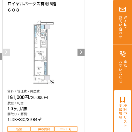
ロイヤルパークス有明 6階
６０８
お問い合わせ
Webで
お問い合わせ
電話で
賃料 / 管理費・共益費:
181,000円
/
20,000円
敷金 / 礼金:
閲覧履歴
検討中リスト
1.0ヶ月
/
無
間取り / 面積:
1LDK+SIC
/
39.84㎡
新築
三井の賃貸
ペット可