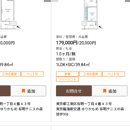
益費:
賃料 / 管理費・共益費:
179,000円
20,000円
/
20,000円
敷金 / 礼金:
1.0ヶ月
/
無
間取り / 面積:
39.84㎡
1LDK+SIC
/
39.84㎡
三井の賃貸
ペット可
新築
三井の賃貸
ペット可
フリーレント
せ
追加
お問合せ
追加
明一丁目４番４３号
東京都江東区有明一丁目４番４３号
 ゆりかもめ 有明テニスの森
東京臨海新交通 ゆりかもめ 有明テニスの森
徒歩9分