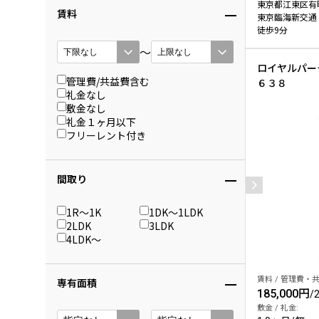
東京都江東区有
賃料
東京臨海新交通
徒歩9分
〜
ロイヤルパー
管理費/共益費含む
６３８
礼金なし
敷金なし
礼金１ヶ月以下
フリーレント付き
間取り
1R〜1K
1DK〜1LDK
2LDK
3LDK
4LDK〜
賃料 / 管理費・共
専有面積
185,000円
/
敷金 / 礼金: