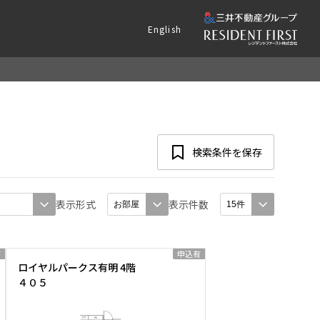
English
検索条件を保存
表示形式
表示件数
有
申込有
ロイヤルパークス有明 4階
４０５