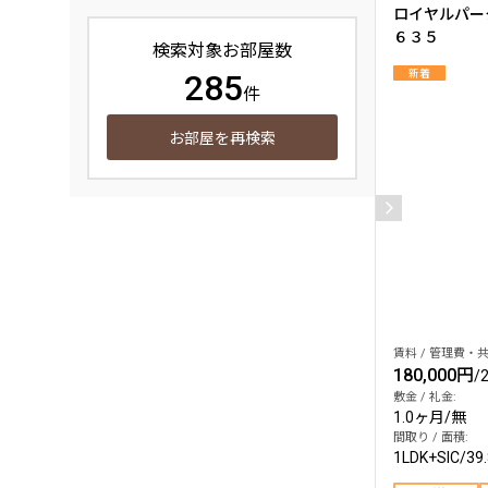
ロイヤルパー
６３５
検索対象お部屋数
新着
285
件
お部屋を再検索
賃料 / 管理費・共
180,000円
/
敷金 / 礼金:
1.0ヶ月
/
無
間取り / 面積:
1LDK+SIC
/
39