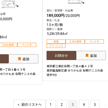
賃料 / 管理費・共益費:
益費:
189,000円
/
20,000円
20,000円
敷金 / 礼金:
1.0ヶ月
/
無
間取り / 面積:
1LDK
/
39.84㎡
.84㎡
新築
三井の賃貸
ペット可
三井の賃貸
ペット可
フリーレント
お問合せ
追加
せ
追加
東京都江東区有明一丁目４番４３号
明一丁目４番４３号
東京臨海新交通 ゆりかもめ 有明テニスの森
 ゆりかもめ 有明テニスの森
徒歩9分
前のリストへ
1
2
3
4
5
...