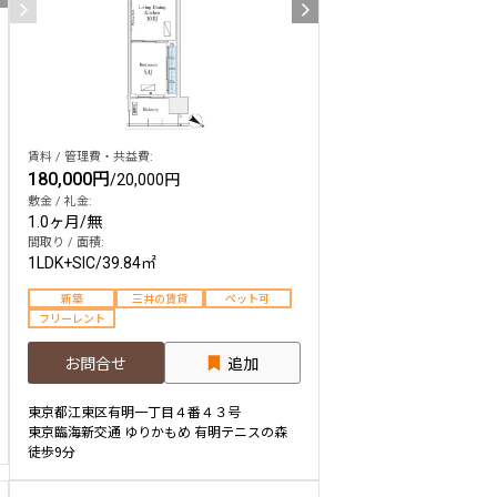
賃料 / 管理費・共益費:
180,000円
/
20,000円
敷金 / 礼金:
1.0ヶ月
/
無
間取り / 面積:
1LDK+SIC
/
39.84㎡
新築
三井の賃貸
ペット可
フリーレント
お問合せ
追加
東京都江東区有明一丁目４番４３号
東京臨海新交通 ゆりかもめ 有明テニスの森
徒歩9分