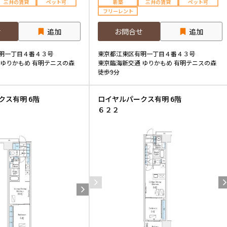
三井の賃貸
ペット可
新築
三井の賃貸
ペット可
フリーレント
せ
追加
お問合せ
追加
明一丁目４番４３号
東京都江東区有明一丁目４番４３号
 ゆりかもめ 有明テニスの森
東京臨海新交通 ゆりかもめ 有明テニスの森
徒歩9分
クス有明 6階
ロイヤルパークス有明 6階
６２２