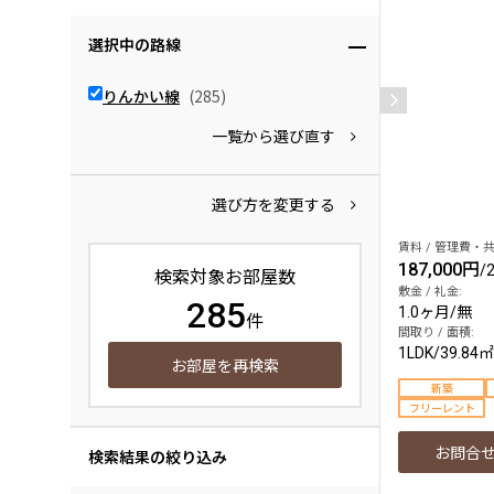
選択中の路線
りんかい線
(285)
一覧から選び直す
選び方を変更する
賃料 / 管理費・共
187,000円
/
検索対象お部屋数
敷金 / 礼金:
285
1.0ヶ月
/
無
件
間取り / 面積:
1LDK
/
39.84㎡
お部屋を再検索
新築
フリーレント
お問合
検索結果の絞り込み