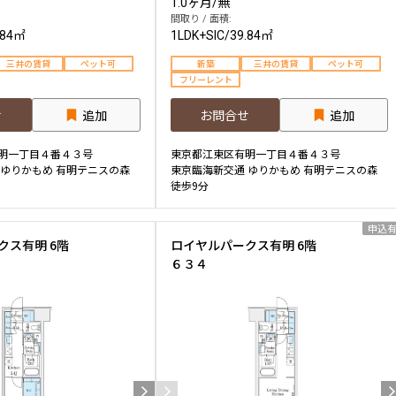
1.0ヶ月
/
無
間取り / 面積:
.84㎡
1LDK+SIC
/
39.84㎡
三井の賃貸
ペット可
新築
三井の賃貸
ペット可
フリーレント
せ
追加
お問合せ
追加
明一丁目４番４３号
東京都江東区有明一丁目４番４３号
 ゆりかもめ 有明テニスの森
東京臨海新交通 ゆりかもめ 有明テニスの森
徒歩9分
申込
クス有明 6階
ロイヤルパークス有明 6階
６３４