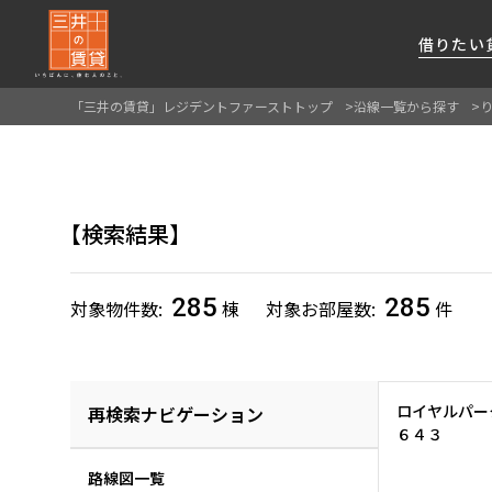
借りたい
「三井の賃貸」レジデントファーストトップ
沿線一覧から探す
About Us
借りたい
貸したい
資産活用
RESIDENT
SERVICE
FIRST CHANNEL
私たちレジデントファーストの思いや
厳選した都心の上質な賃貸マンションを数多
賃貸運営をお考えのオーナー様に
分譲マンションのご購入、売却の
レジデントファーストが提供する
検索結果
ご提供するサービスをご紹介します
くご提案します
最適なプランをご提案します
ご相談も承ります
各種サービスをご紹介します
新しい住まいと暮らしの探しに関わる
様々な情報を発信します
285
285
対象物件数
棟
対象お部屋数
件
ロイヤルパー
再検索ナビゲーション
６４３
路線図一覧