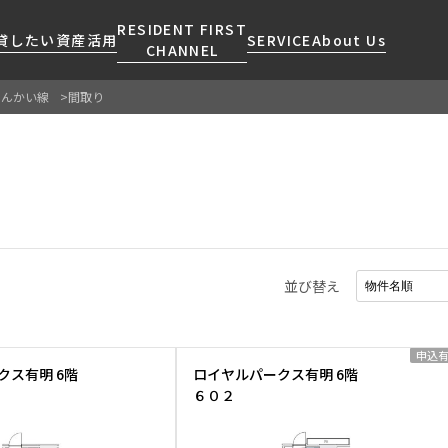
RESIDENT FIRST
貸したい
資産活用
SERVICE
About Us
CHANNEL
りんかい線
間取り
検索する
こだわりから探す
レジデントファーストについて
賃貸運営
販売マンション
NEWS
営業窓口
会社情報
お問い合わせ
お問い合わせ
マンションレポート
会員ページ
人気エリアから探す
こだわり一覧
事業案内
商店街のある暮らし
RESIDENT FIRST
区から探す
プレミアムマンション
MEMBERS登録
採用情報
住まいのコラム
駅・沿線から探す
新築
ご入居・提携サービス
並び替え
ニュースリリース
RESIDENT FIRST
地図から探す
当社限定(港区・渋谷区)
MEMBERS登録
お部屋探しからご契約まで
お問い合わせ
キーワードから探す
当社限定(港区・渋谷区以外)
よくあるご質問
申込
三井不動産企画
クス有明 6階
ロイヤルパークス有明 6階
社宅紹介
６０２
新着情報から探す
分譲賃貸
【仲介会社様向け】当社仲介
ニュースから探す
賃料改定
事業部取り扱い物件入居申