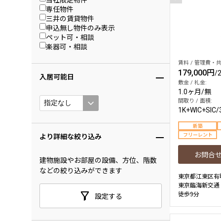
専任物件
三井の賃貸物件
申込無し物件のみ表示
ペット可・相談
楽器可・相談
賃料 / 管理費・共
179,000円
/
入居可能日
敷金 / 礼金:
1.0ヶ月
/
無
間取り / 面積:
1K+WIC+SIC
/
新築
フリーレント
より詳細な絞り込み
お問合
建物施設やお部屋の設備、方位、階数
などの絞り込みができます
東京都江東区有
東京臨海新交通
徒歩9分
設定する