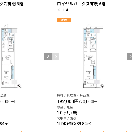
クス有明 6階
ロイヤルパークス有明 6階
６１４
新着
益費:
賃料 / 管理費・共益費:
182,000円
20,000円
/
20,000円
敷金 / 礼金:
1.0ヶ月
/
無
間取り / 面積:
.84㎡
1LDK+SIC
/
39.84㎡