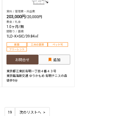
賃料 / 管理費・共益費:
203,000円
/
20,000円
敷金 / 礼金:
1.0ヶ月
/
無
間取り / 面積:
1LD･K+SIC
/
39.84㎡
新築
三井の賃貸
ペット可
フリーレント
お問合せ
追加
東京都江東区有明一丁目４番４３号
東京臨海新交通 ゆりかもめ 有明テニスの森
徒歩9分
19
次のリストへ