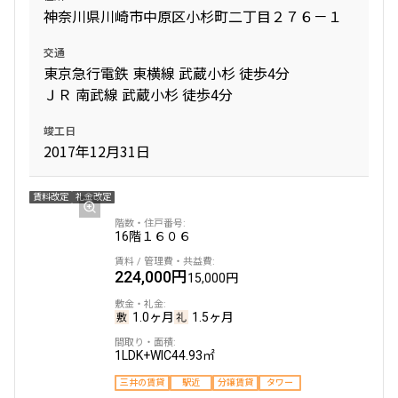
神奈川県川崎市中原区小杉町二丁目２７６－１
交通
東京急行電鉄 東横線 武蔵小杉 徒歩4分
ＪＲ 南武線 武蔵小杉 徒歩4分
竣工日
2017年12月31日
賃料改定
礼金改定
16階
１６０６
224,000円
15,000円
1.0ヶ月
1.5ヶ月
1LDK+WIC
44.93㎡
三井の賃貸
駅近
分譲賃貸
タワー