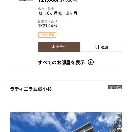
7,000円
1.0ヶ月
1.0ヶ月
1K
21.84㎡
三井の賃貸
追加
お問合せ
すべてのお部屋を表示
賃料改定
6階
６０９
賃料改定
ラティエラ武蔵小杉
123,000円
7,000円
1.0ヶ月
1.0ヶ月
1K
21.55㎡
三井の賃貸