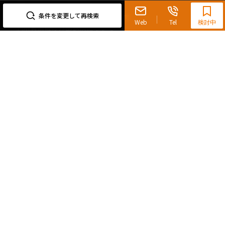
プレミアムマンション
個人情報の開示等手続きについて
採用情報
よくあるご質問
9:30~18:00（水曜定休）
条件を変更して再検索
Cookieおよびアクセスログについて
新築
Web
Tel
検討中
ニュースリリース
社宅紹介
利用者情報の外部送信について
当社限定（港区・渋谷区）
サイトポリシー
お問い合わせ
【仲介会社様向け】当社仲介事業部取り扱い物件入居申込
三井不動産グループソーシャルメディアポリシー
当社限定（港区・渋谷区以外）
カスタマーハラスメントに対する基本方針
三井不動産企画
分譲賃貸
サイトマップ
賃料改定
マンション一覧
ピックアックキーワード
フリーレント
English
ペット可
コンシェルジュ付き
人気エリア
開閉
ブランドマンション
赤坂・六本木
広尾・麻布・麻布十番
虎ノ門・麻布台
区名(23区)
開閉
青山・表参道・原宿
白金・目黒
高輪・五反田・大崎
恵比寿・代官山・中目黒
渋谷・松濤・代々木上原
番町・四谷・九段
港区
渋谷区
中央区
新宿区
文京区
千代田区
目黒区
日本橋・銀座
市ヶ谷・神楽坂・飯田橋
三田・芝・浜松町
品川区
世田谷区
大田区
江東区
台東区
墨田区
中野区