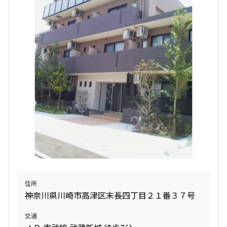
検索結果の絞り込み
賃料
〜
管理費/共益費含む
礼金なし
敷金なし
礼金１ヶ月以下
フリーレント付き
間取り
住所
神奈川県川崎市高津区末長四丁目２１番３７号
1R〜1K
1DK〜1LDK
2LDK
3LDK
交通
4LDK〜