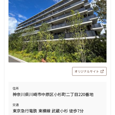
追加
お問合せ
新着
賃料改定
13階
１３０８
123,000円
7,000円
1.0ヶ月
1.0ヶ月
1K
21.84㎡
オリジナルサイト
三井の賃貸
追加
お問合せ
住所
神奈川県川崎市中原区小杉町二丁目220番地
賃料改定
交通
10階
１００５
東京急行電鉄 東横線 武蔵小杉 徒歩7分