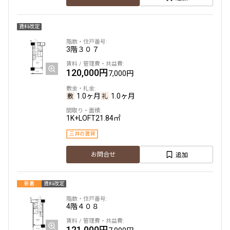
賃料改定
3階
３０７
120,000円
7,000円
1.0ヶ月
1.0ヶ月
1K+LOFT
21.84㎡
三井の賃貸
追加
お問合せ
新着
賃料改定
4階
４０８
121,000円