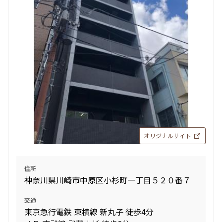
2LDK
42.97㎡
三井の賃貸
追加
お問合せ
新着
賃料改定
5階
５１０
257,000円
20,000円
1.0ヶ月
1.0ヶ月
オリジナルサイト
2LDK
48.16㎡
住所
三井の賃貸
神奈川県川崎市中原区小杉町一丁目５２０番７
追加
お問合せ
交通
東京急行電鉄 東横線 新丸子 徒歩4分