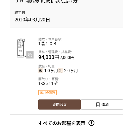
ＪＲ 南武線 武蔵新城 徒歩7分
竣工日
専有面積
2010年03月20日
〜
1階
１０４
築年数
94,000円
7,000円
指定なし
新築
1年以内
3年以内
1.0ヶ月
2.0ヶ月
5年以内
10年以内
15年以内
20年以内
1K
25.11㎡
25年以内
30年以内
三井の賃貸
追加
駅から徒歩
お問合せ
指定なし
1分以内
すべてのお部屋を表示
3分以内
5分以内
10分以内
15分以内