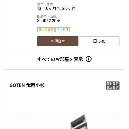
1.0ヶ月
2.0ヶ月
3LDK
62.20㎡
三井の賃貸
ペット可
追加
お問合せ
すべてのお部屋を表示
賃料改定
GOTEN 武蔵小杉
礼金改定