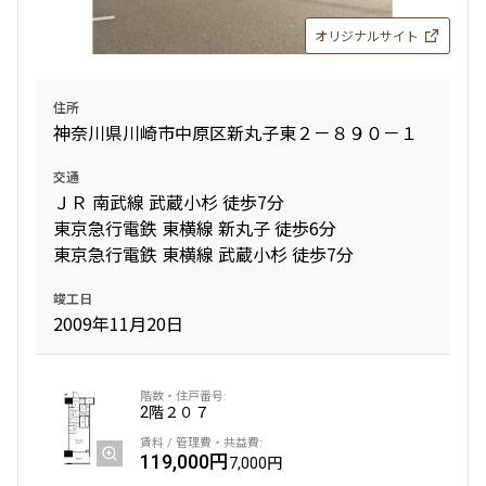
オリジナルサイト
設定する
住所
神奈川県川崎市中原区新丸子東２－８９０－１
検索対象お部屋数
交通
25
件
ＪＲ 南武線 武蔵小杉 徒歩7分
東京急行電鉄 東横線 新丸子 徒歩6分
お部屋を再検索
東京急行電鉄 東横線 武蔵小杉 徒歩7分
竣工日
2009年11月20日
2階
２０７
119,000円
7,000円