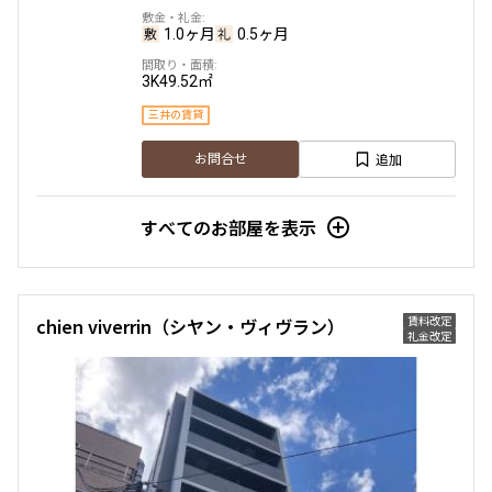
1階
１１２
1.0ヶ月
0.5ヶ月
190,000円
15,000円
3K
49.52㎡
1.0ヶ月
1.0ヶ月
三井の賃貸
追加
お問合せ
1LDK+SIC
35.95㎡
三井の賃貸
すべてのお部屋を表示
追加
お問合せ
新着
賃料改定
賃料改定
chien viverrin（シヤン・ヴィヴラン）
礼金改定
5階
５０１
230,000円
20,000円
1.0ヶ月
1.0ヶ月