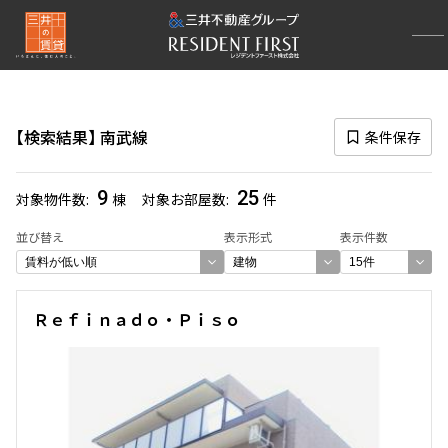
再検索ナビゲーション
路線図一覧
検索結果
南武線
条件保存
選択中の路線
南武線
(25)
9
25
対象物件数
棟
対象お部屋数
件
一覧から選び直す
並び替え
表示形式
表示件数
選び方を変更する
Ｒｅｆｉｎａｄｏ・Ｐｉｓｏ
検索対象お部屋数
25
件
お部屋を再検索