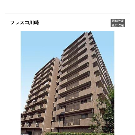
4階
４１９
172,000円
15,000円
賃料改定
フレスコ川崎
礼金改定
1.0ヶ月
1.0ヶ月
1K+WIC
30.14㎡
三井の賃貸
追加
お問合せ
賃料改定
6階
６２１
175,000円
15,000円
1.0ヶ月
1.0ヶ月
1LDK
31.75㎡