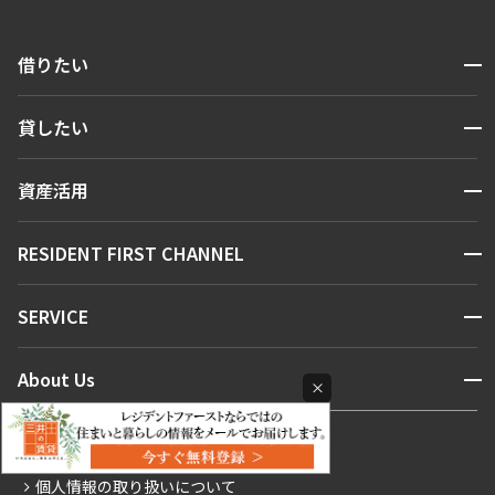
開閉
借りたい
検索する
開閉
貸したい
人気エリアから探す
賃貸運営
区から探す
開閉
資産活用
お問い合わせ
駅・沿線から探す
販売マンション
地図から探す
開閉
RESIDENT FIRST CHANNEL
お問い合わせ
キーワードから探す
NEWS
開閉
SERVICE
新着情報から探す
マンションレポート
ニュースから探す
営業窓口
商店街のある暮らし
開閉
About Us
×
新着募集情報
会員ページ
住まいのコラム
レジデントファーストについて
RESIDENT FIRST MEMBERS登録
RESIDENT FIRST MEMBERS登録
こだわりから探す
プライバシーステートメント
会社情報
ご入居・提携サービス
特定個人情報基本方針
こだわり一覧
0120-321-719
事業案内
個人情報の取り扱いについて
お部屋探しからご契約まで