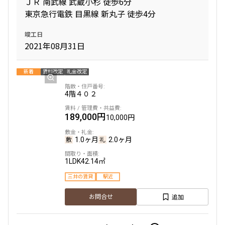
ＪＲ 南武線 武蔵小杉 徒歩6分
東京急行電鉄 目黒線 新丸子 徒歩4分
竣工日
2021年08月31日
新着
賃料改定
礼金改定
4階
４０２
189,000円
10,000円
1.0ヶ月
2.0ヶ月
1LDK
42.14㎡
三井の賃貸
駅近
追加
お問合せ