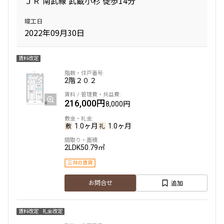
ＪＲ 南武線 武蔵小杉 徒歩14分
竣工日
2022年09月30日
賃料改定
2階
２０２
216,000円
8,000円
1.0ヶ月
1.0ヶ月
2LDK
50.79㎡
三井の賃貸
追加
お問合せ
賃料改定
礼金改定