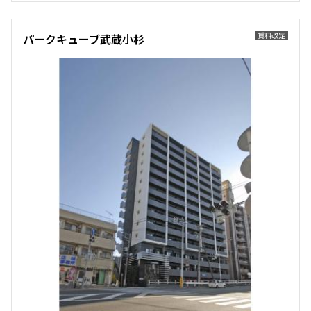
他条件
賃料改定
パークキューブ武蔵小杉
当社限定物件
専任物件
三井の賃貸物件
申込無し物件のみ表示
ペット可・相談
楽器可・相談
入居可能日
より詳細な絞り込み
建物施設やお部屋の設備、方位、階数などの絞り込みが
できます