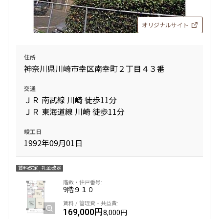
三井の賃貸
オリジナルサイト
追加
お問合せ
住所
神奈川県川崎市幸区南幸町２丁目４３番
6階
６１４
交通
175,000円
ＪＲ 南武線 川崎 徒歩11分
15,000円
ＪＲ 東海道線 川崎 徒歩11分
1.0ヶ月
1.0ヶ月
竣工日
1992年09月01日
1LDK
30.18㎡
三井の賃貸
賃料改定
礼金改定
追加
お問合せ
9階
９１０
新着
賃料改定
169,000円
8,000円