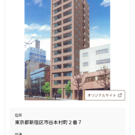
31階
3101
1,490,000円
0円
3.0ヶ月
無
3LDK
169.50㎡
駅近
ペット可
タワー
追加
お問合せ
オリジナルサイト
19階
1910
住所
東京都新宿区市谷本村町２番７
598,000円
0円
交通