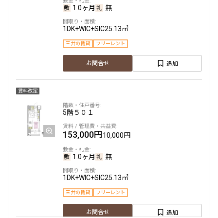
1.0ヶ月
無
設定する
1DK+WIC+SIC
25.13㎡
三井の賃貸
フリーレント
追加
お問合せ
検索対象お部屋数
265
件
賃料改定
お部屋を再検索
5階
５０１
153,000円
10,000円
1.0ヶ月
無
1DK+WIC+SIC
25.13㎡
三井の賃貸
フリーレント
追加
お問合せ