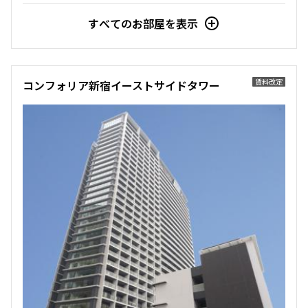
すべてのお部屋を表示
新着
賃料改定
27階
2718
賃料改定
コンフォリア新宿イーストサイドタワー
549,000円
0円
3.0ヶ月
無
1LDK
76.23㎡
駅近
ペット可
タワー
追加
お問合せ