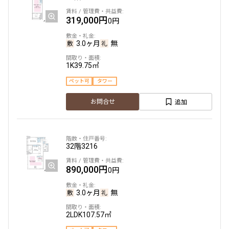
319,000円
0円
3.0ヶ月
無
1K
39.75㎡
ペット可
タワー
追加
お問合せ
32階
3216
890,000円
0円
3.0ヶ月
無
2LDK
107.57㎡