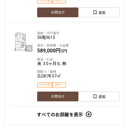
ペット可
タワー
追加
お問合せ
36階
3613
589,000円
0円
3.0ヶ月
無
2LDK
78.57㎡
ペット可
タワー
追加
お問合せ
すべてのお部屋を表示