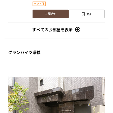
ペット可
1LDK+WIC+SIC
30.01㎡
追加
お問合せ
三井の賃貸
追加
お問合せ
すべてのお部屋を表示
10階
１０１１
グランハイツ曙橋
245,000円
15,000円
1.0ヶ月
無
2LDK+WIC+SIC
40.00㎡
三井の賃貸
追加
お問合せ