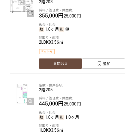
2階
203
355,000円
25,000円
6階
６０７
1.0ヶ月
無
156,000円
10,000円
2LDK
83.56㎡
1.0ヶ月
無
ペット可
1DK
25.17㎡
追加
お問合せ
三井の賃貸
追加
お問合せ
2階
205
445,000円
25,000円
7階
７１０
1.0ヶ月
1.0ヶ月
193,000円
12,000円
1LDK
83.56㎡
1.0ヶ月
無