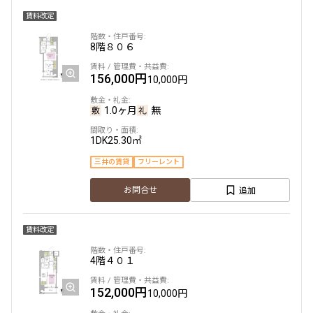
賃料改定
他条件
8階
８０６
当社限定物件
156,000円
10,000円
専任物件
三井の賃貸物件
申込無し物件のみ表示
1.0ヶ月
無
ペット可・相談
楽器可・相談
1DK
25.30㎡
三井の賃貸
フリーレント
入居可能日
追加
お問合せ
賃料改定
4階
４０１
より詳細な絞り込み
152,000円
10,000円
建物施設やお部屋の設備、方位、階数などの絞り込みが
できます