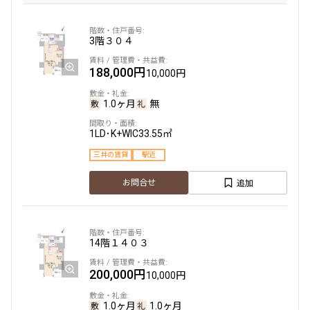
3階
３０４
188,000円
10,000円
1.0ヶ月
無
1LD･K+WIC
33.55㎡
三井の賃貸
駅近
追加
お問合せ
14階
１４０３
200,000円
10,000円
1.0ヶ月
1.0ヶ月