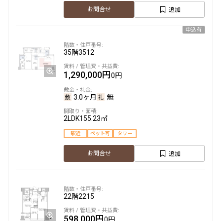
追加
お問合せ
申込有
35階
3512
1,290,000円
0円
3.0ヶ月
無
2LDK
155.23㎡
駅近
ペット可
タワー
追加
お問合せ
22階
2215
598,000円
0円