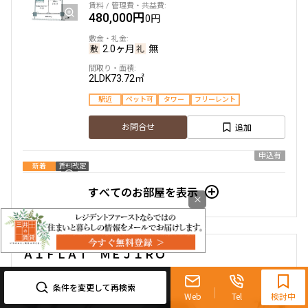
480,000円
0円
2.0ヶ月
無
2LDK
73.72㎡
駅近
ペット可
タワー
フリーレント
追加
お問合せ
申込有
新着
賃料改定
すべてのお部屋を表示
21階
2123
×
642,000円
0円
ＡＩＦＬＡＴ ＭＥＪＩＲＯ
0120-321-719
2.0ヶ月
無
9:30~18:00（水曜定休）
条件を変更して再検索
2LDK
100.35㎡
Web
Tel
検討中