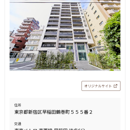
検索結果の絞り込み
賃料
〜
管理費/共益費含む
礼金なし
敷金なし
礼金１ヶ月以下
フリーレント付き
オリジナルサイト
間取り
住所
東京都新宿区早稲田鶴巻町５５５番２
1R〜1K
1DK〜1LDK
2LDK
3LDK
交通
4LDK〜