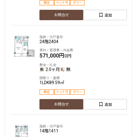
駅近
ペット可
タワー
追加
お問合せ
24階
2404
571,000円
0円
2.0ヶ月
無
1LDK
89.59㎡
駅近
ペット可
タワー
追加
お問合せ
14階
1411