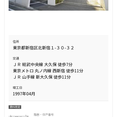
1.0ヶ月
無
1DK
25.30㎡
三井の賃貸
追加
お問合せ
住所
東京都新宿区北新宿１-３０-３２
8階
８０８
交通
ＪＲ 総武中央線 大久保 徒歩7分
158,000円
10,000円
東京メトロ 丸ノ内線 西新宿 徒歩11分
ＪＲ 山手線 新大久保 徒歩11分
1.0ヶ月
無
竣工日
1DK
25.00㎡
1997年04月
三井の賃貸
賃料改定
追加
お問合せ