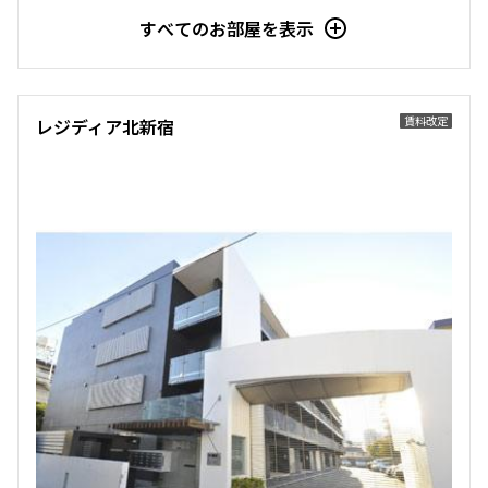
すべてのお部屋を表示
11階
１１１０
賃料改定
レジディア北新宿
245,000円
15,000円
1.0ヶ月
無
2LDK+WIC+SIC
40.00㎡
三井の賃貸
フリーレント
追加
お問合せ
4階
４０６
154,000円
10,000円