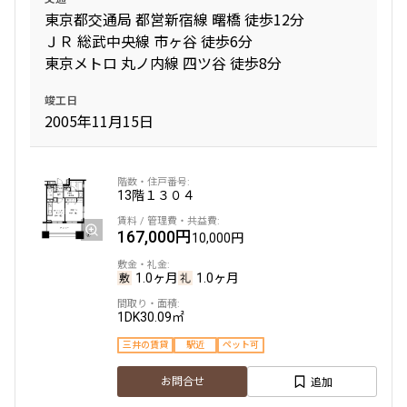
東京都交通局 都営新宿線 曙橋 徒歩12分
3.0ヶ月
無
ＪＲ 総武中央線 市ヶ谷 徒歩6分
2LDK
77.39㎡
東京メトロ 丸ノ内線 四ツ谷 徒歩8分
駅近
ペット可
タワー
竣工日
2005年11月15日
追加
お問合せ
新着
賃料改定
13階
１３０４
40階
4006
167,000円
10,000円
1,490,000円
0円
1.0ヶ月
1.0ヶ月
3.0ヶ月
無
1DK
30.09㎡
2LDK
187.24㎡
三井の賃貸
駅近
ペット可
駅近
ペット可
タワー
追加
お問合せ
追加
お問合せ