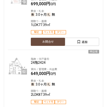
699,000円
0円
3.0ヶ月
無
1LDK
77.39㎡
駅近
ペット可
タワー
追加
お問合せ
申込有
24階
2424
649,000円
0円
3.0ヶ月
無
2LDK
87.39㎡
駅近
ペット可
タワー