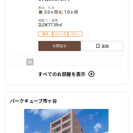
3.0ヶ月
1.0ヶ月
2LDK
77.39㎡
駅近
ペット可
タワー
追加
お問合せ
23階
2314
すべてのお部屋を表示
1,190,000円
0円
3.0ヶ月
無
パークキューブ市ヶ谷
3LDK
128.20㎡
駅近
ペット可
タワー
追加
お問合せ