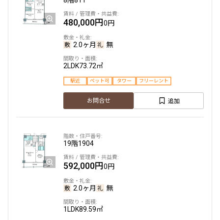
8階
811
480,000円
0円
2.0ヶ月
無
2LDK
73.72㎡
駅近
ペット可
タワー
フリーレント
追加
お問合せ
19階
1904
592,000円
0円
2.0ヶ月
無
1LDK
89.59㎡