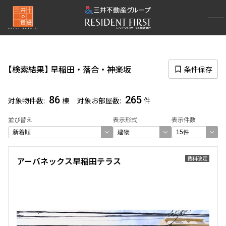
再検索ナビゲーション
エリア
検索結果
早稲田・落合・神楽坂
条件保存
選択中のエリア
早稲田・落合・神楽坂
(265)
86
265
対象物件数
棟
対象お部屋数
件
一覧から選び直す
並び替え
表示形式
表示件数
選び方を変更する
賃料改定
アーバネックス早稲田テラス
検索対象お部屋数
265
件
お部屋を再検索