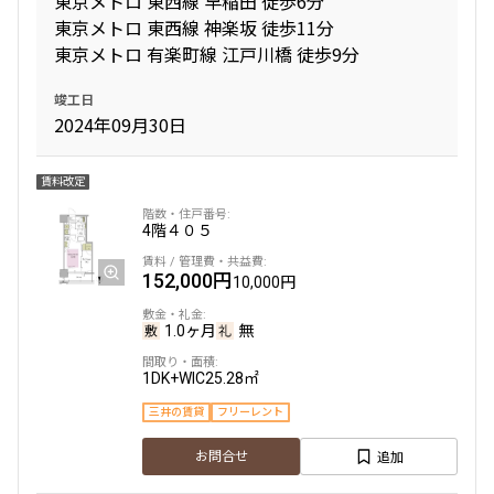
東京メトロ 東西線 早稲田 徒歩6分
東京メトロ 東西線 神楽坂 徒歩11分
東京メトロ 有楽町線 江戸川橋 徒歩9分
専有面積
竣工日
〜
2024年09月30日
賃料改定
築年数
4階
４０５
指定なし
新築
1年以内
3年以内
152,000円
5年以内
10年以内
10,000円
15年以内
20年以内
25年以内
30年以内
1.0ヶ月
無
1DK+WIC
25.28㎡
駅から徒歩
三井の賃貸
フリーレント
指定なし
1分以内
追加
お問合せ
3分以内
5分以内
10分以内
15分以内