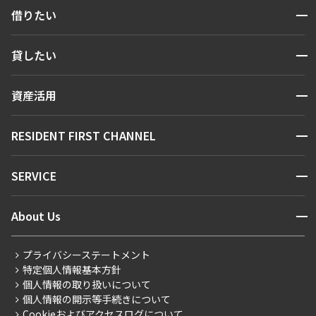
開閉
借りたい
他条件
検索する
開閉
貸したい
人気エリアから探す
当社限定物件
賃貸運営
専任物件
区から探す
開閉
資産活用
三井の賃貸物件
お問い合わせ
駅・沿線から探す
申込無し物件のみ表示
販売マンション
ペット可・相談
地図から探す
開閉
RESIDENT FIRST CHANNEL
楽器可・相談
お問い合わせ
キーワードから探す
NEWS
開閉
SERVICE
新着情報から探す
入居可能日
マンションレポート
ニュースから探す
営業窓口
商店街のある暮らし
開閉
About Us
新着募集情報
会員ページ
住まいのコラム
レジデントファーストについて
RESIDENT FIRST MEMBERS登録
RESIDENT FIRST MEMBERS登録
こだわりから探す
プライバシーステートメント
会社情報
ご入居・提携サービス
より詳細な絞り込み
特定個人情報基本方針
こだわり一覧
事業案内
個人情報の取り扱いについて
お部屋探しからご契約まで
プレミアムマンション
建物施設やお部屋の設備、方位、階数などの絞り込みが
個人情報の開示等手続きについて
採用情報
よくあるご質問
できます
Cookieおよびアクセスログについて