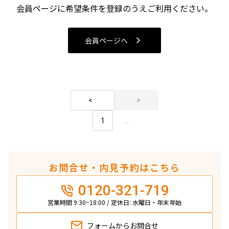
会員ページに希望条件を登録のうえご利用ください。
検索結果の絞り込み
会員ページへ
賃料
〜
管理費/共益費含む
礼金なし
1
...
敷金なし
礼金１ヶ月以下
フリーレント付き
お問合せ・内見予約はこちら
間取り
0120-321-719
営業時間 9:30~18:00 / 定休日: 水曜日・年末年始
1R〜1K
1DK〜1LDK
2LDK
3LDK
4LDK〜
フォームから
お問合せ