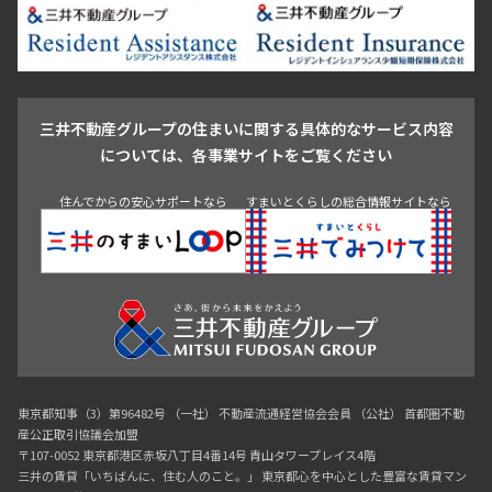
葛飾区
江戸川区
池尻大橋・三軒茶屋
祐天寺・学芸大学・自由が丘
駒沢・用賀・二子玉川
成城・砧
池袋・板橋・王子
戸越・大井・蒲田
三井不動産グループの住まいに関する具体的なサービス内容
青山
渋谷
東京・大手町
新宿
品川
目黒・中目黒
については、各事業サイトをご覧ください
神田・御茶ノ水・秋葉原
初台・幡ヶ谷・笹塚
住んでからの安心サポートなら
すまいとくらしの総合情報サイトなら
東京都知事（3）第96482号 （一社） 不動産流通経営協会会員 （公社） 首都圏不動
産公正取引協議会加盟
〒107-0052 東京都港区赤坂八丁目4番14号 青山タワープレイス4階
三井の賃貸「いちばんに、住む人のこと。」 東京都心を中心とした豊富な賃貸マン