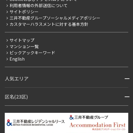
新築
ニュースリリース
社宅紹介
利用者情報の外部送信について
当社限定（港区・渋谷区）
サイトポリシー
お問い合わせ
【仲介会社様向け】当社仲介事業部取り扱い物件入居申込
設定する
三井不動産グループソーシャルメディアポリシー
当社限定（港区・渋谷区以外）
カスタマーハラスメントに対する基本方針
三井不動産企画
分譲賃貸
サイトマップ
検索対象お部屋数
賃料改定
マンション一覧
222
ピックアックキーワード
フリーレント
件
English
ペット可
お部屋を再検索
コンシェルジュ付き
人気エリア
開閉
ブランドマンション
赤坂・六本木
広尾・麻布・麻布十番
虎ノ門・麻布台
区名(23区)
開閉
青山・表参道・原宿
白金・目黒
高輪・五反田・大崎
恵比寿・代官山・中目黒
渋谷・松濤・代々木上原
番町・四谷・九段
港区
渋谷区
中央区
新宿区
文京区
千代田区
目黒区
日本橋・銀座
市ヶ谷・神楽坂・飯田橋
三田・芝・浜松町
品川区
世田谷区
大田区
江東区
台東区
墨田区
中野区
芝浦・汐留・品川
月島・勝どき・豊洲
本郷・春日・小石川
豊島区
杉並区
板橋区
北区
練馬区
荒川区
足立区
新宿・代々木
目白・高田馬場・早稲田
中野・荻窪