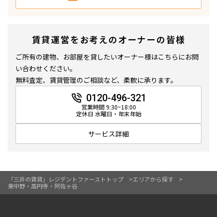
専有面積
賃貸運営をお考えのオーナーの皆様
〜
ご所有の建物、お部屋を貸したいオーナー様はこちらにお問
い合わせください。
無料査定、賃貸管理のご相談など、柔軟に承ります。
築年数
0120-496-321
指定なし
新築
営業時間 9:30~18:00
1年以内
3年以内
定休日 水曜日・年末年始
5年以内
10年以内
15年以内
20年以内
サービス詳細
25年以内
30年以内
駅から徒歩
「三井の賃貸」レジデントファーストトップ
エリアから探す
東中野・高円寺・阿佐ヶ谷
指定なし
1分以内
3分以内
5分以内
10分以内
15分以内