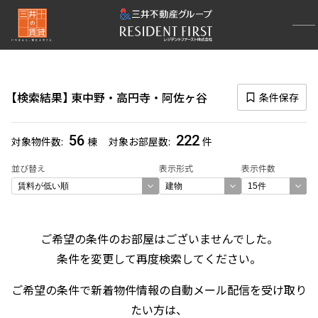
再検索ナビゲーション
エリア
検索結果
東中野・高円寺・阿佐ヶ谷
条件保存
選択中のエリア
東中野・高円寺・阿佐ヶ谷
(222)
56
222
対象物件数
棟
対象お部屋数
件
一覧から選び直す
並び替え
表示形式
表示件数
選び方を変更する
ご希望の条件のお部屋はございませんでした。
検索対象お部屋数
条件を変更して再度検索してください。
222
件
ご希望の条件で新着物件情報の自動メール配信を受け取り
お部屋を再検索
たい方は、