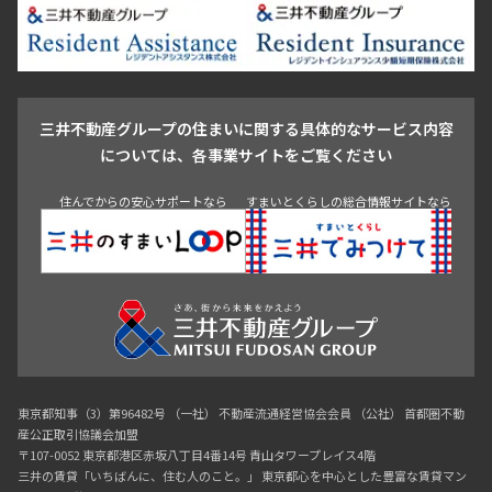
葛飾区
江戸川区
池尻大橋・三軒茶屋
祐天寺・学芸大学・自由が丘
駒沢・用賀・二子玉川
成城・砧
池袋・板橋・王子
戸越・大井・蒲田
三井不動産グループの住まいに関する具体的なサービス内容
青山
渋谷
東京・大手町
新宿
品川
目黒・中目黒
については、各事業サイトをご覧ください
神田・御茶ノ水・秋葉原
初台・幡ヶ谷・笹塚
住んでからの安心サポートなら
すまいとくらしの総合情報サイトなら
東京都知事（3）第96482号 （一社） 不動産流通経営協会会員 （公社） 首都圏不動
産公正取引協議会加盟
〒107-0052 東京都港区赤坂八丁目4番14号 青山タワープレイス4階
三井の賃貸「いちばんに、住む人のこと。」 東京都心を中心とした豊富な賃貸マン