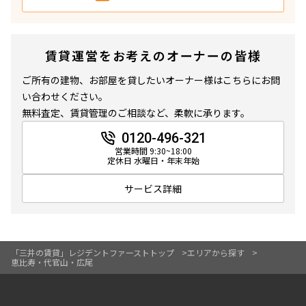
専有面積
賃貸運営をお考えのオーナーの皆様
〜
ご所有の建物、お部屋を貸したいオーナー様はこちらにお問
い合わせください。
無料査定、賃貸管理のご相談など、柔軟に承ります。
築年数
0120-496-321
指定なし
新築
営業時間 9:30~18:00
1年以内
3年以内
定休日 水曜日・年末年始
5年以内
10年以内
15年以内
20年以内
サービス詳細
25年以内
30年以内
駅から徒歩
「三井の賃貸」レジデントファーストトップ
エリアから探す
恵比寿・代官山・広尾
指定なし
1分以内
3分以内
5分以内
10分以内
15分以内