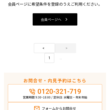
会員ページに希望条件を登録のうえご利用ください。
検索結果の絞り込み
会員ページへ
賃料
〜
管理費/共益費含む
礼金なし
1
...
敷金なし
礼金１ヶ月以下
フリーレント付き
お問合せ・内見予約はこちら
間取り
0120-321-719
営業時間 9:30~18:00 / 定休日: 水曜日・年末年始
1R〜1K
1DK〜1LDK
2LDK
3LDK
4LDK〜
フォームから
お問合せ