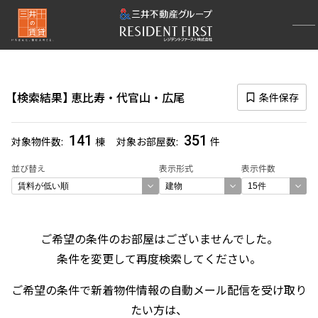
再検索ナビゲーション
エリア
検索結果
恵比寿・代官山・広尾
条件保存
選択中のエリア
恵比寿・代官山・広尾
(351)
141
351
対象物件数
棟
対象お部屋数
件
一覧から選び直す
並び替え
表示形式
表示件数
選び方を変更する
ご希望の条件のお部屋はございませんでした。
検索対象お部屋数
条件を変更して再度検索してください。
351
件
ご希望の条件で新着物件情報の自動メール配信を受け取り
お部屋を再検索
たい方は、