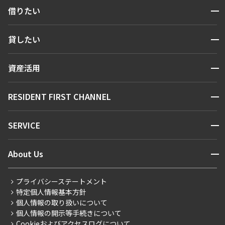
開閉
借りたい
他条件
検索する
開閉
貸したい
人気エリアから探す
当社限定物件
賃貸運営
専任物件
区から探す
開閉
資産活用
三井の賃貸物件
お問い合わせ
駅・沿線から探す
申込無し物件のみ表示
販売マンション
ペット可・相談
地図から探す
開閉
RESIDENT FIRST CHANNEL
楽器可・相談
お問い合わせ
キーワードから探す
NEWS
開閉
SERVICE
新着情報から探す
入居可能日
マンションレポート
ニュースから探す
営業窓口
商店街のある暮らし
開閉
About Us
新着募集情報
会員ページ
住まいのコラム
レジデントファーストについて
RESIDENT FIRST MEMBERS登録
RESIDENT FIRST MEMBERS登録
こだわりから探す
プライバシーステートメント
会社情報
ご入居・提携サービス
より詳細な絞り込み
特定個人情報基本方針
こだわり一覧
事業案内
個人情報の取り扱いについて
お部屋探しからご契約まで
プレミアムマンション
建物施設やお部屋の設備、方位、階数などの絞り込みが
個人情報の開示等手続きについて
採用情報
よくあるご質問
できます
Cookieおよびアクセスログについて