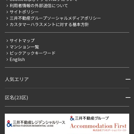
新築
ニュースリリース
社宅紹介
利用者情報の外部送信について
当社限定（港区・渋谷区）
サイトポリシー
お問い合わせ
【仲介会社様向け】当社仲介事業部取り扱い物件入居申込
設定する
三井不動産グループソーシャルメディアポリシー
当社限定（港区・渋谷区以外）
カスタマーハラスメントに対する基本方針
三井不動産企画
分譲賃貸
サイトマップ
検索対象お部屋数
賃料改定
マンション一覧
351
ピックアックキーワード
フリーレント
件
English
ペット可
お部屋を再検索
コンシェルジュ付き
人気エリア
開閉
ブランドマンション
赤坂・六本木
広尾・麻布・麻布十番
虎ノ門・麻布台
区名(23区)
開閉
青山・表参道・原宿
白金・目黒
高輪・五反田・大崎
恵比寿・代官山・中目黒
渋谷・松濤・代々木上原
番町・四谷・九段
港区
渋谷区
中央区
新宿区
文京区
千代田区
目黒区
日本橋・銀座
市ヶ谷・神楽坂・飯田橋
三田・芝・浜松町
品川区
世田谷区
大田区
江東区
台東区
墨田区
中野区
芝浦・汐留・品川
月島・勝どき・豊洲
本郷・春日・小石川
豊島区
杉並区
板橋区
北区
練馬区
荒川区
足立区
新宿・代々木
目白・高田馬場・早稲田
中野・荻窪