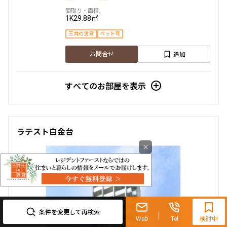
1K
29.88㎡
三井の賃貸
ペット可
追加
お問合せ
すべてのお部屋を表示
ラテスト白金台
×
0120-321-719
9:30~18:00（水曜定休）
条件を変更して再検索
Web
Tel
検討中