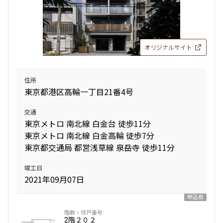
設定する
オリジナルサイト
検索対象お部屋数
住所
134
東京都港区高輪一丁目21番4号
件
お部屋を再検索
交通
東京メトロ 南北線 白金台 徒歩11分
東京メトロ 南北線 白金高輪 徒歩7分
東京都交通局 都営浅草線 泉岳寺 徒歩11分
竣工日
2021年09月07日
申込有
2階
２０２