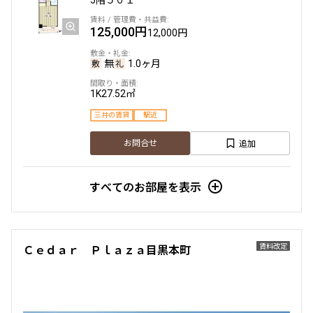
5階
５０１
125,000円
12,000円
無
1.0ヶ月
1K
27.52㎡
三井の賃貸
駅近
追加
お問合せ
すべてのお部屋を表示
賃料改定
Ｃｅｄａｒ Ｐｌａｚａ目黒本町