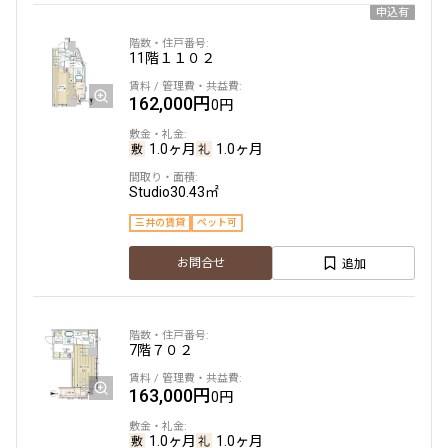
申込有
11階
１１０２
162,000円
0円
1.0ヶ月
1.0ヶ月
Studio
30.43㎡
三井の賃貸
ペット可
追加
お問合せ
7階
７０２
163,000円
0円
1.0ヶ月
1.0ヶ月