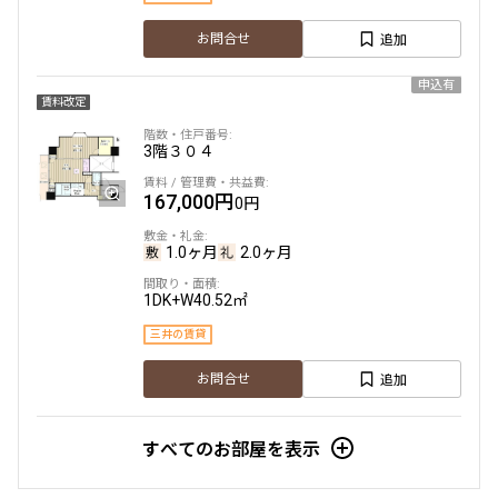
追加
お問合せ
申込有
賃料改定
3階
３０４
167,000円
0円
1.0ヶ月
2.0ヶ月
1DK+W
40.52㎡
三井の賃貸
追加
お問合せ
すべてのお部屋を表示