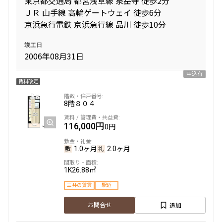
東京都交通局 都営浅草線 泉岳寺 徒歩2分
ＪＲ 山手線 高輪ゲートウェイ 徒歩6分
京浜急行電鉄 京浜急行線 品川 徒歩10分
専有面積
竣工日
〜
2006年08月31日
申込有
賃料改定
築年数
8階
８０４
指定なし
新築
1年以内
3年以内
116,000円
5年以内
10年以内
0円
15年以内
20年以内
25年以内
30年以内
1.0ヶ月
2.0ヶ月
1K
26.88㎡
駅から徒歩
三井の賃貸
駅近
指定なし
1分以内
追加
お問合せ
3分以内
5分以内
10分以内
15分以内