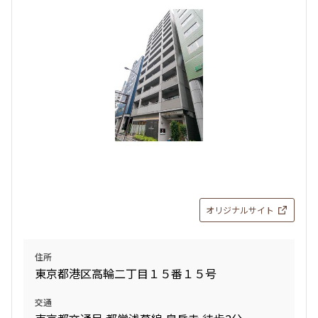
検索結果の絞り込み
賃料
〜
管理費/共益費含む
礼金なし
敷金なし
礼金１ヶ月以下
フリーレント付き
オリジナルサイト
間取り
住所
東京都港区高輪二丁目１５番１５号
1R〜1K
1DK〜1LDK
2LDK
3LDK
交通
4LDK〜