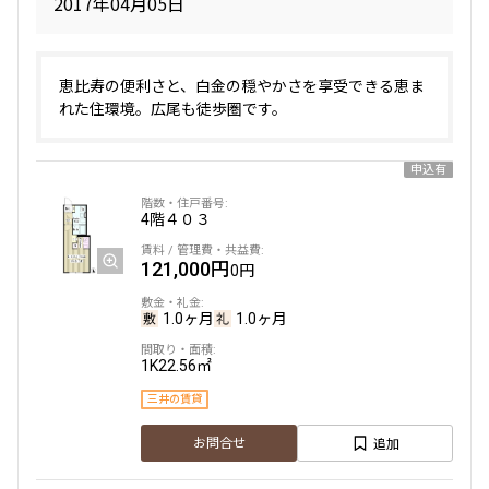
2017年04月05日
恵比寿の便利さと、白金の穏やかさを享受できる恵ま
れた住環境。広尾も徒歩圏です。
申込有
4階
４０３
121,000円
0円
1.0ヶ月
1.0ヶ月
1K
22.56㎡
三井の賃貸
追加
お問合せ