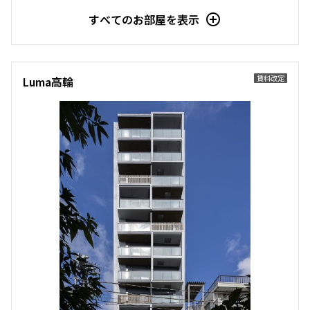
すべてのお部屋を表示
他条件
当社限定物件
賃料改定
Luma高輪
専任物件
三井の賃貸物件
申込無し物件のみ表示
ペット可・相談
楽器可・相談
入居可能日
より詳細な絞り込み
建物施設やお部屋の設備、方位、階数などの絞り込みが
できます