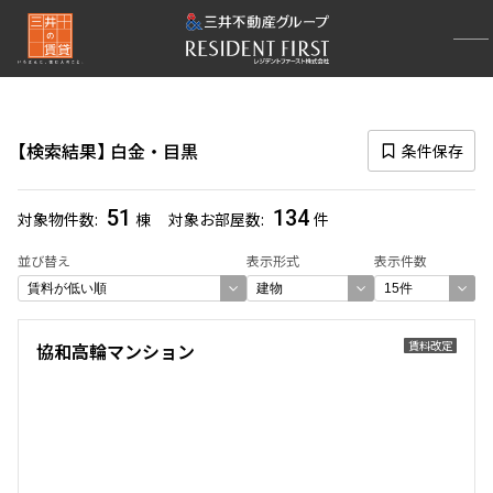
再検索ナビゲーション
エリア
検索結果
白金・目黒
条件保存
選択中のエリア
白金・目黒
(134)
51
134
対象物件数
棟
対象お部屋数
件
一覧から選び直す
並び替え
表示形式
表示件数
選び方を変更する
賃料改定
協和高輪マンション
検索対象お部屋数
134
件
お部屋を再検索