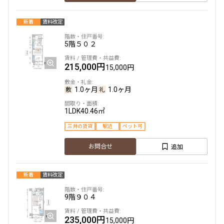
新着
賃料改定
5階
５０２
215,000円
15,000円
1.0ヶ月
1.0ヶ月
1LDK
40.46㎡
三井の賃貸
駅近
ペット可
追加
お問合せ
新着
賃料改定
9階
９０４
235,000円
15,000円