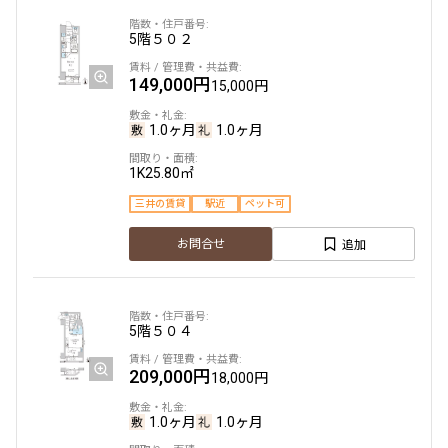
5階
５０２
他条件
149,000円
15,000円
当社限定物件
専任物件
1.0ヶ月
1.0ヶ月
三井の賃貸物件
申込無し物件のみ表示
ペット可・相談
1K
25.80㎡
楽器可・相談
三井の賃貸
駅近
ペット可
追加
お問合せ
入居可能日
5階
５０４
より詳細な絞り込み
209,000円
18,000円
建物施設やお部屋の設備、方位、階数などの絞り込みが
1.0ヶ月
1.0ヶ月
できます