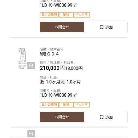
1LD･K+WIC
38.99㎡
設定する
三井の賃貸
駅近
ペット可
追加
お問合せ
検索対象お部屋数
274
6階
６０４
件
210,000円
18,000円
お部屋を再検索
1.0ヶ月
1.0ヶ月
1LD･K+WIC
38.99㎡
三井の賃貸
駅近
ペット可
追加
お問合せ