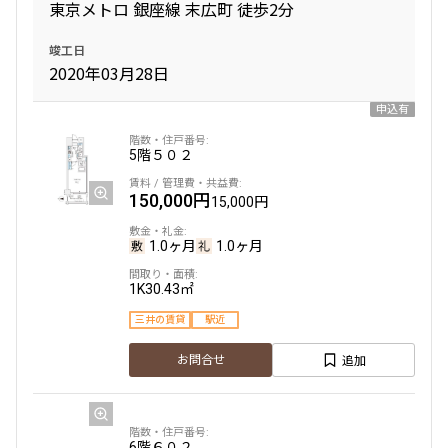
東京メトロ 銀座線 末広町 徒歩2分
竣工日
2020年03月28日
申込有
5階
５０２
150,000円
15,000円
1.0ヶ月
1.0ヶ月
1K
30.43㎡
三井の賃貸
駅近
追加
お問合せ
6階
６０２