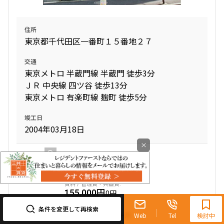
住所
東京都千代田区一番町１５番地２７
交通
東京メトロ 半蔵門線 半蔵門 徒歩3分
ＪＲ 中央線 四ツ谷 徒歩13分
東京メトロ 有楽町線 麹町 徒歩5分
竣工日
2004年03月18日
×
6階
６０１
0120-321-719
155,000円
0円
9:30~18:00（水曜定休）
条件を変更して再検索
Web
Tel
検討中
1.0ヶ月
1.0ヶ月