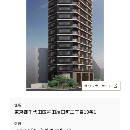
検索結果の絞り込み
賃料
〜
管理費/共益費含む
礼金なし
敷金なし
礼金１ヶ月以下
フリーレント付き
オリジナルサイト
間取り
住所
東京都千代田区神田須田町二丁目19番1
1R〜1K
1DK〜1LDK
2LDK
3LDK
交通
4LDK〜