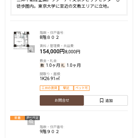
徒歩圏内。東京大学に至近の文教エリアに立地。
8階
８０２
154,000円
8,000円
1.0ヶ月
1.0ヶ月
1K
26.91㎡
三井の賃貸
駅近
ペット可
追加
お問合せ
新着
賃料改定
9階
９０２