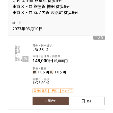
ＪＲ 山手線 秋葉原 徒歩5分
東京メトロ 銀座線 神田 徒歩6分
東京メトロ 丸ノ内線 淡路町 徒歩6分
専有面積
竣工日
〜
2023年03月10日
申込有
築年数
3階
３０２
指定なし
新築
1年以内
3年以内
148,000円
15,000円
5年以内
10年以内
15年以内
20年以内
1.0ヶ月
1.0ヶ月
25年以内
30年以内
1K
25.80㎡
駅から徒歩
三井の賃貸
駅近
ペット可
指定なし
1分以内
追加
お問合せ
3分以内
5分以内
10分以内
15分以内