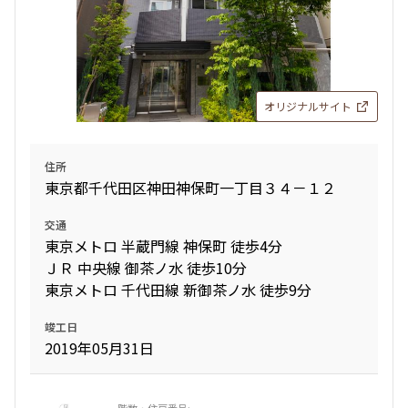
1LD･K+WIC+SIC
38.14㎡
三井の賃貸
駅近
ペット可
追加
お問合せ
オリジナルサイト
住所
東京都千代田区神田神保町一丁目３４－１２
交通
東京メトロ 半蔵門線 神保町 徒歩4分
ＪＲ 中央線 御茶ノ水 徒歩10分
東京メトロ 千代田線 新御茶ノ水 徒歩9分
竣工日
2019年05月31日