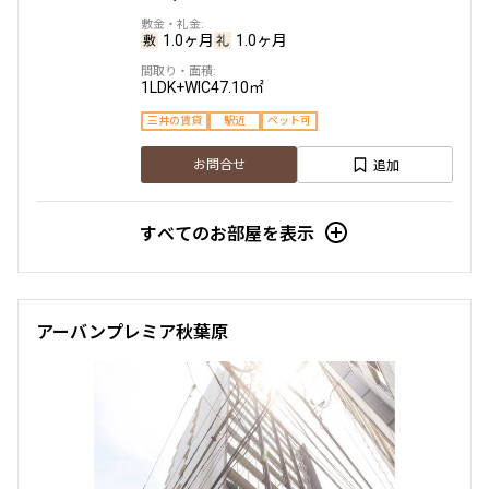
1.0ヶ月
1.0ヶ月
1LDK+WIC
47.10㎡
三井の賃貸
駅近
ペット可
追加
お問合せ
すべてのお部屋を表示
アーバンプレミア秋葉原