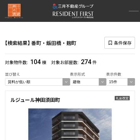
再検索ナビゲーション
エリア
検索結果
番町・飯田橋・麹町
条件保存
選択中のエリア
番町・飯田橋・麹町
(274)
104
274
対象物件数
棟
対象お部屋数
件
一覧から選び直す
並び替え
表示形式
表示件数
選び方を変更する
礼金改定
ルジュール神田須田町
検索対象お部屋数
274
件
お部屋を再検索