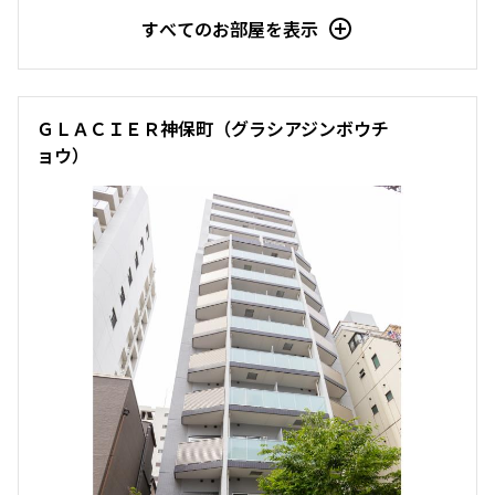
4階
４０１
すべてのお部屋を表示
245,000円
20,000円
1.0ヶ月
1.0ヶ月
ＧＬＡＣＩＥＲ神保町（グラシアジンボウチ
ョウ）
2LD･K
45.57㎡
三井の賃貸
駅近
ペット可
追加
お問合せ
礼金改定
15階
１５０２
250,000円
18,000円
1.0ヶ月
無