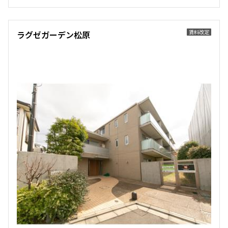
2階
201
賃料改定
ラグゼガーデン松原
330,000円
20,000円
1.0ヶ月
無
2LDK
56.84㎡
新築
ペット可
追加
お問合せ
3階
304
335,000円
20,000円
1.0ヶ月
無