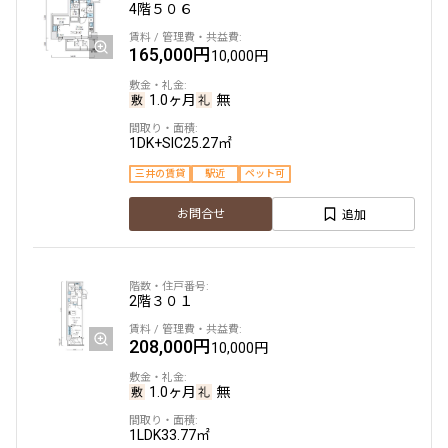
4階
５０６
165,000円
10,000円
4階
405
1.0ヶ月
無
210,000円
15,000円
1DK+SIC
25.27㎡
1.0ヶ月
無
三井の賃貸
駅近
ペット可
1LDK
35.78㎡
追加
お問合せ
新築
ペット可
追加
お問合せ
2階
３０１
208,000円
10,000円
2階
204
1.0ヶ月
無
320,000円
20,000円
1LDK
33.77㎡