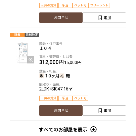
1.0ヶ月
無
三井の賃貸
駅近
ペット可
フリーレント
1SLDK
53.16㎡
追加
お問合せ
新築
ペット可
新着
賃料改定
追加
お問合せ
１０４
312,000円
15,000円
2階
205
1.0ヶ月
無
322,000円
20,000円
2LDK+SIC
47.16㎡
1.0ヶ月
無
三井の賃貸
駅近
ペット可
2SLDK
53.12㎡
追加
お問合せ
新築
ペット可
追加
お問合せ
すべてのお部屋を表示