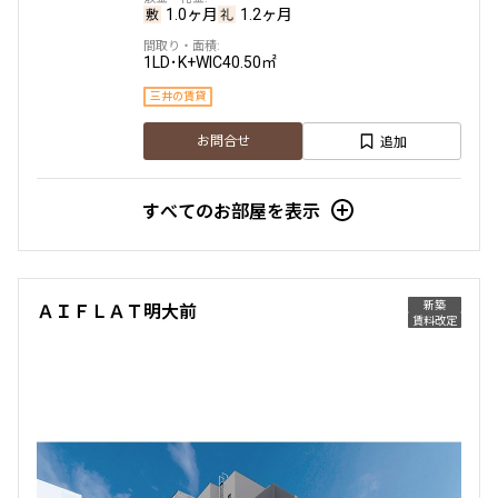
1.0ヶ月
1.2ヶ月
1LD･K+WIC
40.50㎡
三井の賃貸
追加
お問合せ
すべてのお部屋を表示
新築
ＡＩＦＬＡＴ明大前
賃料改定