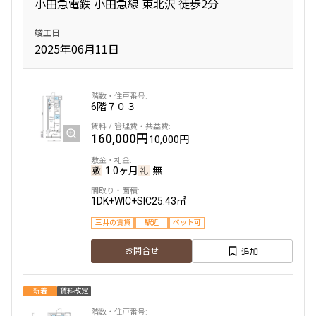
小田急電鉄 小田急線 東北沢 徒歩2分
1.0ヶ月
無
竣工日
2025年06月11日
1LDK
35.96㎡
新築
ペット可
追加
お問合せ
6階
７０３
160,000円
10,000円
4階
402
1.0ヶ月
無
205,000円
15,000円
1DK+WIC+SIC
25.43㎡
三井の賃貸
駅近
ペット可
1.0ヶ月
無
追加
お問合せ
1LDK
35.96㎡
新築
ペット可
新着
賃料改定
追加
お問合せ