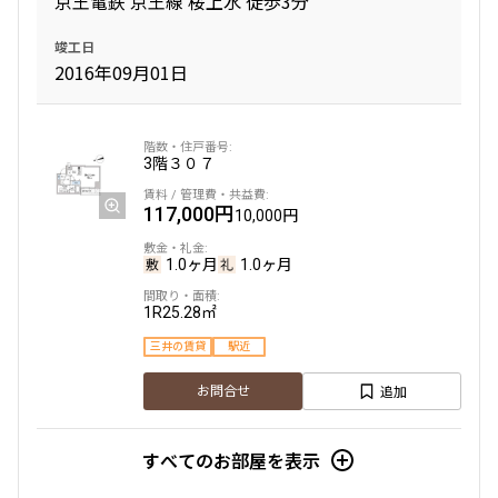
京王電鉄 京王線 桜上水 徒歩3分
竣工日
専有面積
2016年09月01日
〜
3階
３０７
築年数
117,000円
10,000円
指定なし
新築
1年以内
3年以内
1.0ヶ月
1.0ヶ月
5年以内
10年以内
15年以内
20年以内
1R
25.28㎡
25年以内
30年以内
三井の賃貸
駅近
追加
駅から徒歩
お問合せ
指定なし
1分以内
すべてのお部屋を表示
3分以内
5分以内
10分以内
15分以内