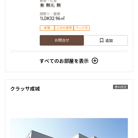
無
無
1LDK
32.96㎡
新築
三井の賃貸
ペット可
追加
お問合せ
すべてのお部屋を表示
4階
４０４
200,000円
20,000円
賃料改定
クラッサ成城
無
無
1LDK
32.96㎡
新築
三井の賃貸
ペット可
フリーレント
追加
お問合せ