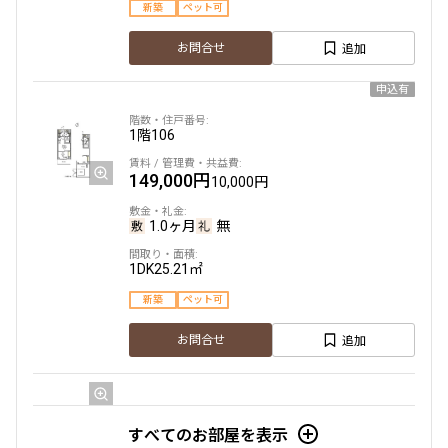
新築
ペット可
追加
お問合せ
申込有
1階
106
149,000円
10,000円
1.0ヶ月
無
1DK
25.21㎡
新築
ペット可
追加
お問合せ
1階
104
すべてのお部屋を表示