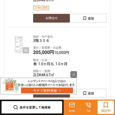
2LDK
48.67㎡
三井の賃貸
追加
お問合せ
3階
３０６
205,000円
10,000円
1.0ヶ月
1.0ヶ月
×
2LDK
48.67㎡
三井の賃貸
追加
お問合せ
0120-321-719
9:30~18:00（水曜定休）
条件を変更して再検索
Web
Tel
検討中