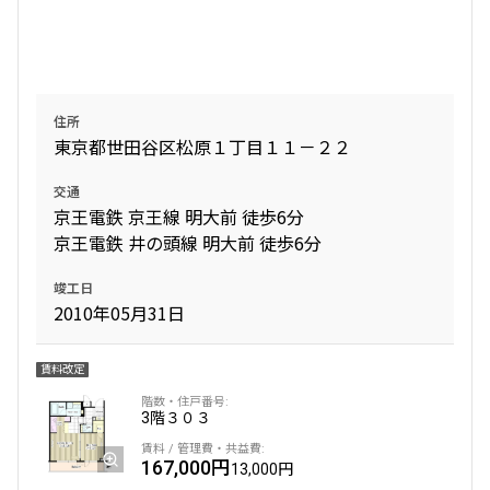
2LDK
53.16㎡
新築
ペット可
追加
お問合せ
住所
東京都世田谷区松原１丁目１１－２２
新着
賃料改定
交通
京王電鉄 京王線 明大前 徒歩6分
4階
401
京王電鉄 井の頭線 明大前 徒歩6分
337,000円
20,000円
竣工日
2010年05月31日
1.0ヶ月
無
2LDK
56.84㎡
賃料改定
ペット可
3階
３０３
追加
お問合せ
167,000円
13,000円