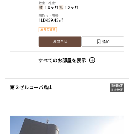
1.0ヶ月
1.2ヶ月
3階
306
1LDK
39.43㎡
460,000円
20,000円
三井の賃貸
追加
1.0ヶ月
お問合せ
無
3LDK
72.83㎡
すべてのお部屋を表示
新築
ペット可
追加
お問合せ
賃料改定
第２ゼルコーバ烏山
申込有
礼金改定
5階
502
480,000円
20,000円
1.0ヶ月
無