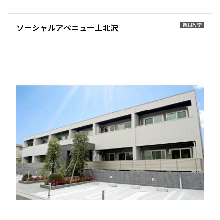
他条件
賃料改定
ソーシャルアベニュー上北沢
当社限定物件
専任物件
三井の賃貸物件
申込無し物件のみ表示
ペット可・相談
楽器可・相談
入居可能日
より詳細な絞り込み
建物施設やお部屋の設備、方位、階数などの絞り込みが
できます