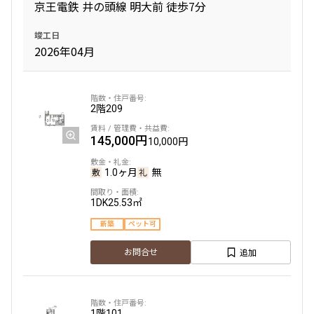
京王電鉄 井の頭線 明大前 徒歩7分
竣工日
2026年04月
2階
209
145,000円
10,000円
1.0ヶ月
無
1DK
25.53㎡
新築
ペット可
追加
お問合せ
1階
101