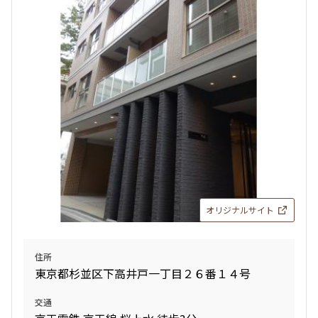
検索結果の絞り込み
賃料
〜
管理費/共益費含む
礼金なし
敷金なし
礼金１ヶ月以下
フリーレント付き
オリジナルサイト
間取り
住所
東京都杉並区下高井戸一丁目２６番１４号
1R〜1K
1DK〜1LDK
2LDK
3LDK
交通
4LDK〜