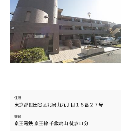
3LDK
72.18㎡
新築
ペット可
追加
お問合せ
住所
東京都世田谷区北烏山九丁目１８番２７号
交通
京王電鉄 京王線 千歳烏山 徒歩11分