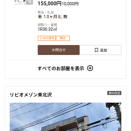
184,000円
15,000円
155,000円
10,000円
1.0ヶ月
無
1.0ヶ月
無
1LDK
32.49㎡
1R
30.32㎡
新築
ペット可
三井の賃貸
駅近
追加
お問合せ
追加
お問合せ
すべてのお部屋を表示
3階
303
187,000円
15,000円
賃料改定
リビオメゾン東北沢
1.0ヶ月
無
1LDK
32.49㎡
新築
ペット可