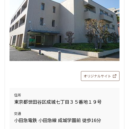
4階
４０３
200,000円
20,000円
無
無
1LDK
32.96㎡
新築
三井の賃貸
ペット可
フリーレント
オリジナルサイト
追加
お問合せ
住所
東京都世田谷区成城七丁目３５番地１９号
交通
小田急電鉄 小田急線 成城学園前 徒歩16分