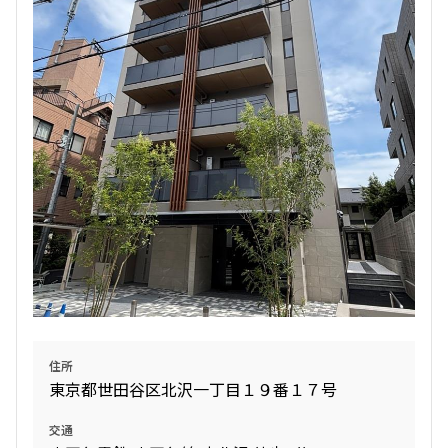
追加
お問合せ
1階
102
195,000円
15,000円
1.0ヶ月
無
1LDK
35.96㎡
新築
ペット可
追加
お問合せ
住所
東京都世田谷区北沢一丁目１９番１７号
2階
202
交通
198,000円
15,000円