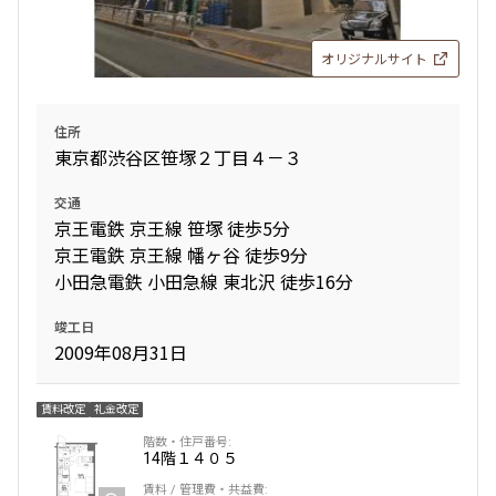
追加
お問合せ
オリジナルサイト
1階
103
住所
東京都渋谷区笹塚２丁目４－３
182,000円
15,000円
交通
京王電鉄 京王線 笹塚 徒歩5分
1.0ヶ月
無
京王電鉄 京王線 幡ヶ谷 徒歩9分
1LDK
32.49㎡
小田急電鉄 小田急線 東北沢 徒歩16分
新築
ペット可
竣工日
2009年08月31日
追加
お問合せ
賃料改定
礼金改定
2階
203
14階
１４０５