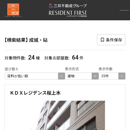
再検索ナビゲーション
エリア
検索結果
成城・砧
条件保存
選択中のエリア
成城・砧
(64)
24
64
対象物件数
棟
対象お部屋数
件
一覧から選び直す
並び替え
表示形式
表示件数
選び方を変更する
ＫＤＸレジデンス桜上水
検索対象お部屋数
64
件
お部屋を再検索