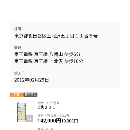
設定する
住所
東京都世田谷区上北沢五丁目１１番６号
検索対象お部屋数
交通
64
件
京王電鉄 京王線 八幡山 徒歩6分
京王電鉄 京王線 上北沢 徒歩10分
お部屋を再検索
竣工日
2012年02月29日
新着
賃料改定
2階
２０１
142,000円
10,000円