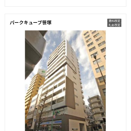
174,000円
15,000円
1.0ヶ月
無
賃料改定
パークキューブ笹塚
礼金改定
1LDK
31.18㎡
新築
ペット可
追加
お問合せ
3階
305
180,000円
15,000円
1.0ヶ月
無
1LDK
31.18㎡
新築
ペット可