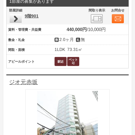
1部屋の募集があります
部屋詳細
間取り表示
お問合せ
9階901
440,000円
10,000円
賃料・管理費・共益費
2.0ヶ月
無
敷金・礼金
1LDK
73.31㎡
間取・面積
アピールポイント
ジオ元赤坂