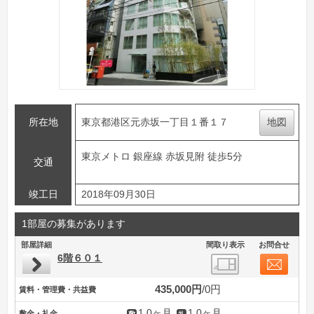
所在地
東京都港区元赤坂一丁目１番１７
地図
東京メトロ 銀座線 赤坂見附 徒歩5分
交通
竣工日
2018年09月30日
1部屋の募集があります
部屋詳細
間取り表示
お問合せ
6階６０１
435,000円
0円
賃料・管理費・共益費
1.0ヶ月
1.0ヶ月
敷金・礼金