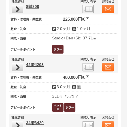
部屋詳細
間取り表示
お問合せ
8階808
225,000円
0円
賃料・管理費・共益費
2.0ヶ月
1.0ヶ月
敷金・礼金
Studio+Den+Sic
37.71㎡
間取・面積
アピールポイント
部屋詳細
間取り表示
お問合せ
42階4203
480,000円
0円
賃料・管理費・共益費
3.0ヶ月
無
敷金・礼金
2LDK
75.79㎡
間取・面積
アピールポイント
部屋詳細
間取り表示
お問合せ
34階3420