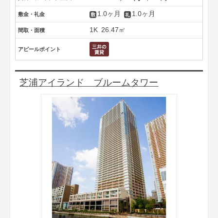
1.0ヶ月
1.0ヶ月
敷金・礼金
1K
26.47㎡
間取・面積
アピールポイント
芝浦アイランド ブルームタワー