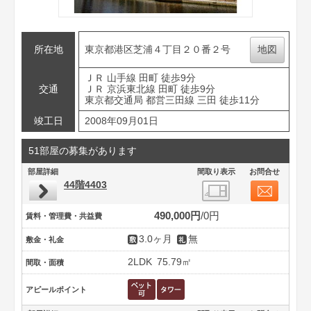
所在地
東京都港区芝浦４丁目２０番２号
地図
ＪＲ 山手線 田町 徒歩9分
交通
ＪＲ 京浜東北線 田町 徒歩9分
東京都交通局 都営三田線 三田 徒歩11分
竣工日
2008年09月01日
51部屋の募集があります
部屋詳細
間取り表示
お問合せ
44階4403
490,000円
0円
賃料・管理費・共益費
3.0ヶ月
無
敷金・礼金
2LDK
75.79㎡
間取・面積
アピールポイント