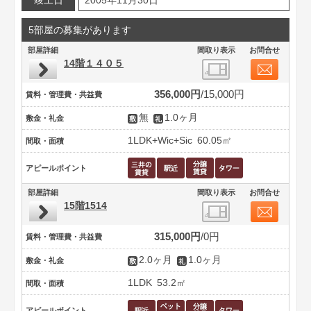
竣工日
2005年11月30日
5部屋の募集があります
部屋詳細
間取り表示
お問合せ
14階１４０５
356,000円
15,000円
賃料・管理費・共益費
無
1.0ヶ月
敷金・礼金
1LDK+Wic+Sic
60.05㎡
間取・面積
アピールポイント
部屋詳細
間取り表示
お問合せ
15階1514
315,000円
0円
賃料・管理費・共益費
2.0ヶ月
1.0ヶ月
敷金・礼金
1LDK
53.2㎡
間取・面積
アピールポイント