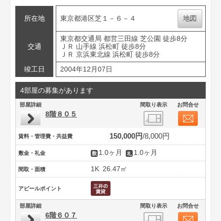
所在地
東京都港区芝１－６－４
地図
東京都交通局 都営三田線 芝公園 徒歩8分
交通
ＪＲ 山手線 浜松町 徒歩8分
ＪＲ 京浜東北線 浜松町 徒歩8分
竣工日
2004年12月07日
4部屋の募集があります
部屋詳細
間取り表示
お問合せ
8階８０５
150,000円
8,000円
賃料・管理費・共益費
1.0ヶ月
1.0ヶ月
敷金・礼金
1K
26.47㎡
間取・面積
アピールポイント
部屋詳細
間取り表示
お問合せ
6階６０７