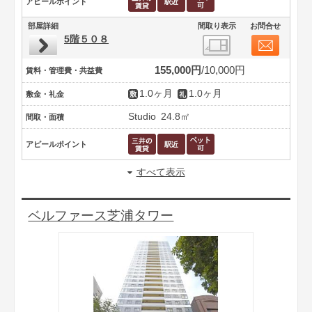
アピールポイント
部屋詳細
間取り表示
お問合せ
5階５０８
155,000円
10,000円
賃料・管理費・共益費
1.0ヶ月
1.0ヶ月
敷金・礼金
Studio
24.8㎡
間取・面積
アピールポイント
すべて表示
ベルファース芝浦タワー