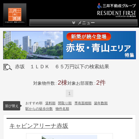
三井の賃貸
メニュー
赤坂 １ＬＤＫ ６５万円以下の検索結果
2
2
対象物件数
対象お部屋数
1
おすすめ順
賃料順
間取り順
専有面積順
築年数順
並び替え
駅からの徒歩分数
物件名順
キャビンアリーナ赤坂