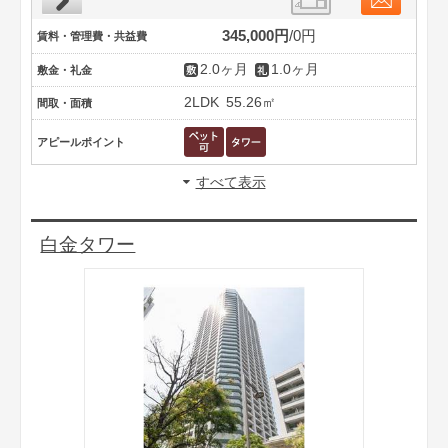
345,000円
0円
賃料・管理費・共益費
2.0ヶ月
1.0ヶ月
敷金・礼金
2LDK
55.26㎡
間取・面積
アピールポイント
すべて表示
白金タワー