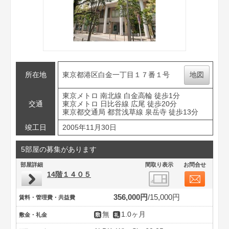
所在地
東京都港区白金一丁目１７番１号
地図
東京メトロ 南北線 白金高輪 徒歩1分
交通
東京メトロ 日比谷線 広尾 徒歩20分
東京都交通局 都営浅草線 泉岳寺 徒歩13分
竣工日
2005年11月30日
5部屋の募集があります
部屋詳細
間取り表示
お問合せ
14階１４０５
356,000円
15,000円
賃料・管理費・共益費
無
1.0ヶ月
敷金・礼金