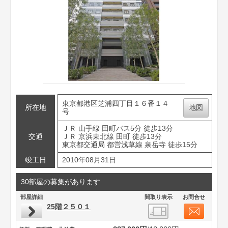
東京都港区芝浦四丁目１６番１４
所在地
地図
号
ＪＲ 山手線 田町バス5分 徒歩13分
交通
ＪＲ 京浜東北線 田町 徒歩13分
東京都交通局 都営浅草線 泉岳寺 徒歩15分
竣工日
2010年08月31日
30部屋の募集があります
部屋詳細
間取り表示
お問合せ
25階２５０１