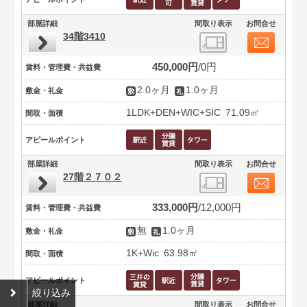
部屋詳細
間取り表示
お問合せ
34階3410
450,000円
0円
賃料・管理費・共益費
2.0ヶ月
1.0ヶ月
敷金・礼金
1LDK+DEN+WIC+SIC
71.09㎡
間取・面積
アピールポイント
部屋詳細
間取り表示
お問合せ
27階２７０２
333,000円
12,000円
賃料・管理費・共益費
無
1.0ヶ月
敷金・礼金
1K+Wic
63.98㎡
間取・面積
アピールポイント
絞り込み
部屋詳細
間取り表示
お問合せ