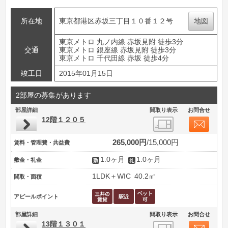
所在地
東京都港区赤坂三丁目１０番１２号
地図
東京メトロ 丸ノ内線 赤坂見附 徒歩3分
交通
東京メトロ 銀座線 赤坂見附 徒歩3分
東京メトロ 千代田線 赤坂 徒歩4分
竣工日
2015年01月15日
2部屋の募集があります
部屋詳細
間取り表示
お問合せ
12階１２０５
265,000円
15,000円
賃料・管理費・共益費
1.0ヶ月
1.0ヶ月
敷金・礼金
1LDK＋WIC
40.2㎡
間取・面積
アピールポイント
部屋詳細
間取り表示
お問合せ
13階１３０１