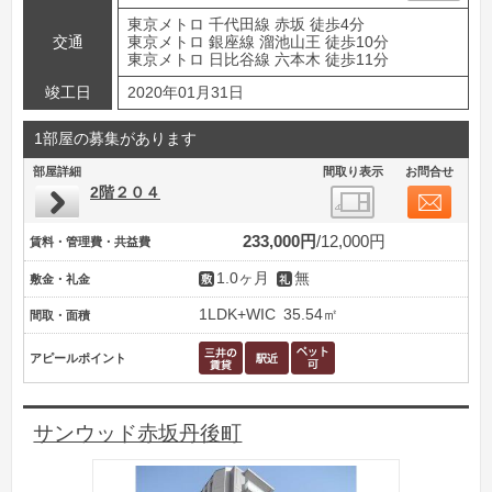
東京メトロ 千代田線 赤坂 徒歩4分
交通
東京メトロ 銀座線 溜池山王 徒歩10分
東京メトロ 日比谷線 六本木 徒歩11分
竣工日
2020年01月31日
1部屋の募集があります
部屋詳細
間取り表示
お問合せ
2階２０４
233,000円
12,000円
賃料・管理費・共益費
1.0ヶ月
無
敷金・礼金
1LDK+WIC
35.54㎡
間取・面積
アピールポイント
サンウッド赤坂丹後町