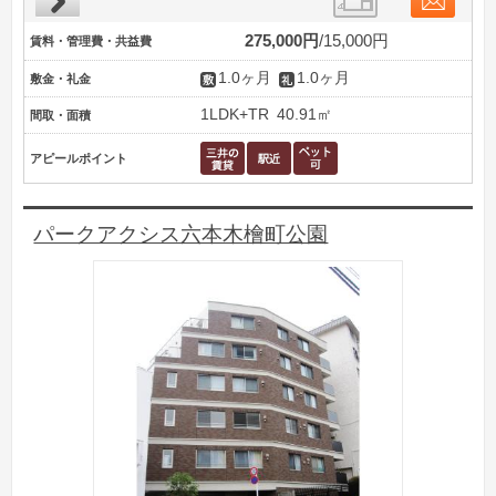
275,000円
15,000円
賃料・管理費・共益費
1.0ヶ月
1.0ヶ月
敷金・礼金
1LDK+TR
40.91㎡
間取・面積
アピールポイント
パークアクシス六本木檜町公園