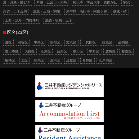
洲・月島・勝どき
戸越・五反田・大崎
祐天寺・学芸大学・自由が丘
駒沢・
用賀・二子玉川
池尻・三宿・駒場
東中野・高円寺・阿佐ヶ谷
成城・砧
上野・浅草・門前仲町
池袋・板橋・王子
区名(23区)
港区
渋谷区
中央区
新宿区
文京区
千代田区
目黒区
品川区
世田谷区
大田区
江東区
台東区
墨田区
中野区
豊島区
杉並区
板橋区
北区
練馬区
荒川区
足立区
葛飾区
江戸川区