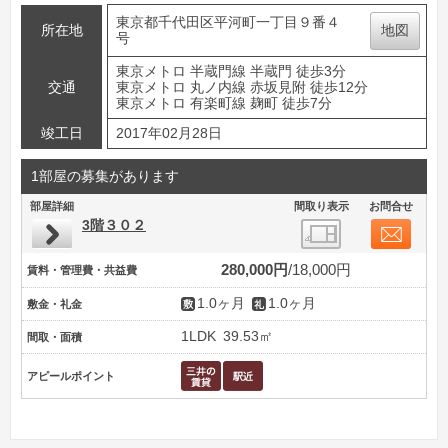
東京都千代田区平河町一丁目９番４
所在地
地図
号
東京メトロ 半蔵門線 半蔵門 徒歩3分
交通
東京メトロ 丸ノ内線 赤坂見附 徒歩12分
東京メトロ 有楽町線 麹町 徒歩7分
竣工日
2017年02月28日
1部屋の募集があります
部屋詳細
間取り表示
お問合せ
3階３０２
280,000円
18,000円
賃料・管理費・共益費
1.0ヶ月
1.0ヶ月
敷金・礼金
1LDK
39.53㎡
間取・面積
アピールポイント