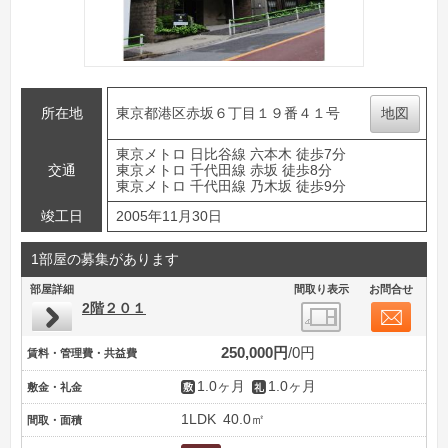
所在地
東京都港区赤坂６丁目１９番４１号
地図
東京メトロ 日比谷線 六本木 徒歩7分
交通
東京メトロ 千代田線 赤坂 徒歩8分
東京メトロ 千代田線 乃木坂 徒歩9分
竣工日
2005年11月30日
1部屋の募集があります
部屋詳細
間取り表示
お問合せ
2階２０１
250,000円
0円
賃料・管理費・共益費
1.0ヶ月
1.0ヶ月
敷金・礼金
1LDK
40.0㎡
間取・面積