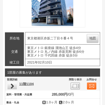
所在地
東京都港区赤坂二丁目６番４号
地図
東京メトロ 銀座線 溜池山王 徒歩4分
交通
東京メトロ 丸ノ内線 赤坂見附 徒歩6分
東京メトロ 千代田線 赤坂 徒歩3分
竣工日
2021年02月10日
1部屋の募集があります
部屋詳細
間取り表示
お問合せ
11階1104
285,000円
0円
賃料・管理費・共益費
1.0ヶ月
2.0ヶ月
敷金・礼金