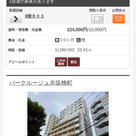
1部屋の募集があります
部屋詳細
間取り表示
お問合せ
8階８０３
224,000円
10,000円
賃料・管理費・共益費
1.0ヶ月
無
敷金・礼金
1LDK+SIC
33.41㎡
間取・面積
アピールポイント
パークルージュ赤坂檜町