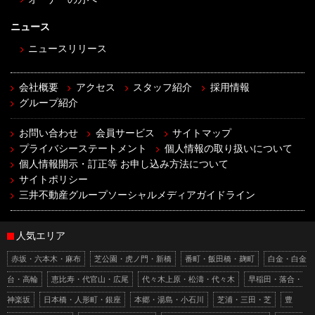
ニュース
ニュースリリース
会社概要
アクセス
スタッフ紹介
採用情報
グループ紹介
お問い合わせ
会員サービス
サイトマップ
プライバシーステートメント
個人情報の取り扱いについて
個人情報開示・訂正等 お申し込み方法について
サイトポリシー
三井不動産グループソーシャルメディアガイドライン
人気エリア
赤坂・六本木・麻布
芝公園・虎ノ門・新橋
番町・飯田橋・麹町
白金・白金
台・高輪
恵比寿・代官山・広尾
代々木上原・松濤・代々木
早稲田・落合・
神楽坂
日本橋・人形町・銀座
本郷・湯島・小石川
芝浦・三田・芝
豊