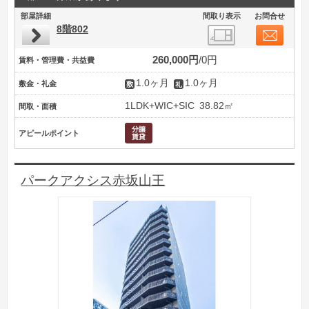
部屋詳細
間取り表示
お問合せ
8階802
260,000円
0円
賃料・管理費・共益費
1.0ヶ月
1.0ヶ月
敷金・礼金
1LDK+WIC+SIC
38.82㎡
間取・面積
アピールポイント
パークアクシス赤坂山王