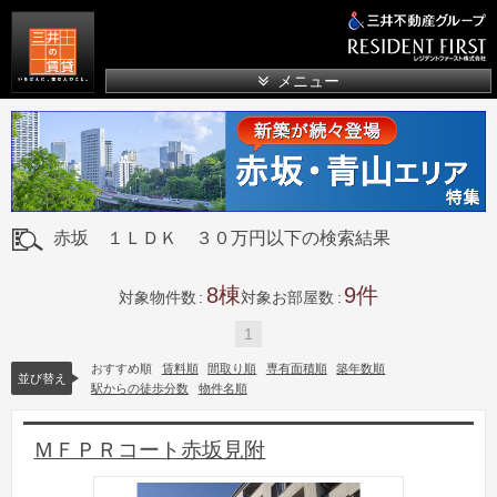
三井の賃貸
メニュー
赤坂 １ＬＤＫ ３０万円以下の検索結果
8
9
対象物件数
対象お部屋数
1
おすすめ順
賃料順
間取り順
専有面積順
築年数順
並び替え
駅からの徒歩分数
物件名順
ＭＦＰＲコート赤坂見附