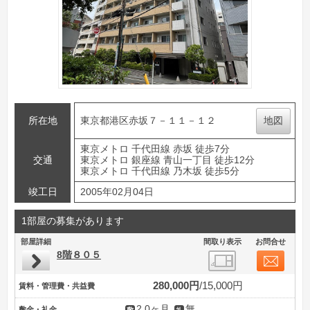
所在地
東京都港区赤坂７－１１－１２
地図
東京メトロ 千代田線 赤坂 徒歩7分
交通
東京メトロ 銀座線 青山一丁目 徒歩12分
東京メトロ 千代田線 乃木坂 徒歩5分
竣工日
2005年02月04日
1部屋の募集があります
部屋詳細
間取り表示
お問合せ
8階８０５
280,000円
15,000円
賃料・管理費・共益費
2.0ヶ月
無
敷金・礼金