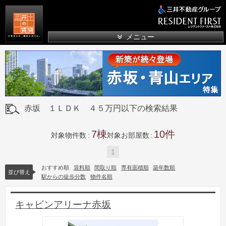
三井の賃貸
メニュー
赤坂 １ＬＤＫ ４５万円以下の検索結果
7
10
対象物件数
対象お部屋数
1
おすすめ順
賃料順
間取り順
専有面積順
築年数順
並び替え
駅からの徒歩分数
物件名順
キャビンアリーナ赤坂