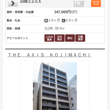
22階２２０４
347,000円
0円
賃料・管理費・共益費
1.0ヶ月
2.0ヶ月
敷金・礼金
1LDK
35.0㎡
間取・面積
アピールポイント
ＴＨＥ ＡＸＩＳ ＫＯＪＩＭＡＣＨＩ