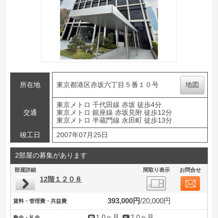
所在地
東京都港区赤坂六丁目５番１０号
地図
東京メトロ 千代田線 赤坂 徒歩4分
交通
東京メトロ 銀座線 赤坂見附 徒歩12分
東京メトロ 半蔵門線 永田町 徒歩13分
竣工日
2007年07月25日
2部屋の募集があります
部屋詳細
間取り表示
お問合せ
12階１２０８
393,000円
20,000円
賃料・管理費・共益費
1.0ヶ月
2.0ヶ月
敷金・礼金