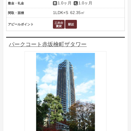
1.0ヶ月
1.0ヶ月
敷金・礼金
1LDK+S
62.35㎡
間取・面積
アピールポイント
パークコート赤坂檜町ザタワー