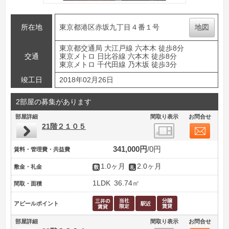
所在地
東京都港区赤坂九丁目４番１号
地図
東京都交通局 大江戸線 六本木 徒歩8分
交通
東京メトロ 日比谷線 六本木 徒歩8分
東京メトロ 千代田線 乃木坂 徒歩3分
竣工日
2018年02月26日
2部屋の募集があります
部屋詳細
間取り表示
お問合せ
21階２１０５
341,000円
0円
賃料・管理費・共益費
1.0ヶ月
2.0ヶ月
敷金・礼金
1LDK
36.74㎡
間取・面積
アピールポイント
部屋詳細
間取り表示
お問合せ