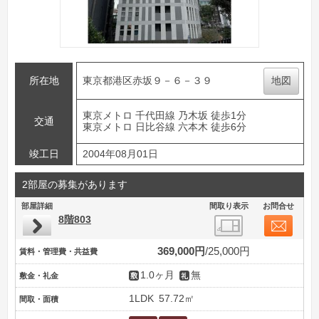
所在地
東京都港区赤坂９－６－３９
地図
東京メトロ 千代田線 乃木坂 徒歩1分
交通
東京メトロ 日比谷線 六本木 徒歩6分
竣工日
2004年08月01日
2部屋の募集があります
部屋詳細
間取り表示
お問合せ
8階803
369,000円
25,000円
賃料・管理費・共益費
1.0ヶ月
無
敷金・礼金
1LDK
57.72㎡
間取・面積