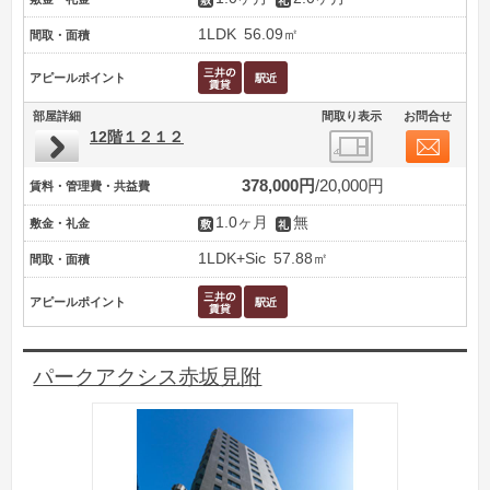
1LDK
56.09㎡
間取・面積
アピールポイント
部屋詳細
間取り表示
お問合せ
12階１２１２
378,000円
20,000円
賃料・管理費・共益費
1.0ヶ月
無
敷金・礼金
1LDK+Sic
57.88㎡
間取・面積
アピールポイント
パークアクシス赤坂見附