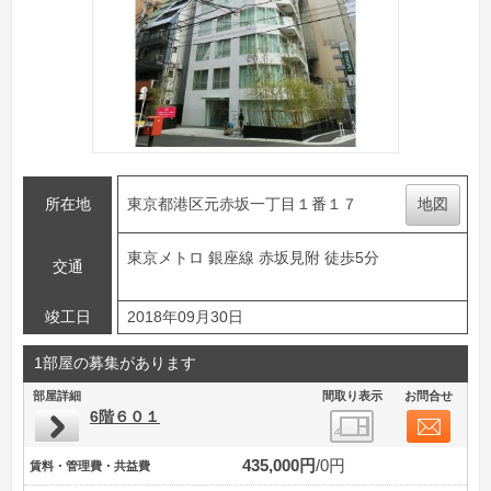
所在地
東京都港区元赤坂一丁目１番１７
地図
東京メトロ 銀座線 赤坂見附 徒歩5分
交通
竣工日
2018年09月30日
1部屋の募集があります
部屋詳細
間取り表示
お問合せ
6階６０１
435,000円
0円
賃料・管理費・共益費