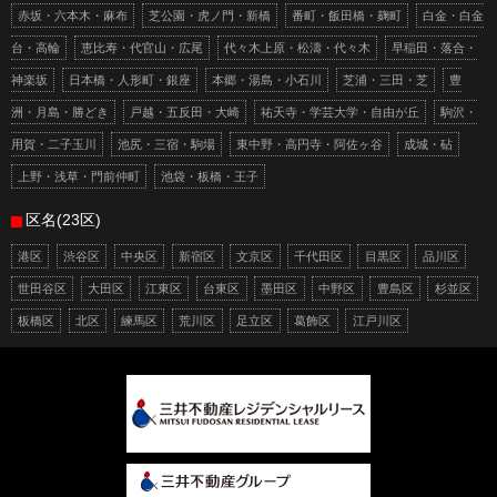
赤坂・六本木・麻布
芝公園・虎ノ門・新橋
番町・飯田橋・麹町
白金・白金
台・高輪
恵比寿・代官山・広尾
代々木上原・松濤・代々木
早稲田・落合・
神楽坂
日本橋・人形町・銀座
本郷・湯島・小石川
芝浦・三田・芝
豊
洲・月島・勝どき
戸越・五反田・大崎
祐天寺・学芸大学・自由が丘
駒沢・
用賀・二子玉川
池尻・三宿・駒場
東中野・高円寺・阿佐ヶ谷
成城・砧
上野・浅草・門前仲町
池袋・板橋・王子
区名(23区)
港区
渋谷区
中央区
新宿区
文京区
千代田区
目黒区
品川区
世田谷区
大田区
江東区
台東区
墨田区
中野区
豊島区
杉並区
板橋区
北区
練馬区
荒川区
足立区
葛飾区
江戸川区