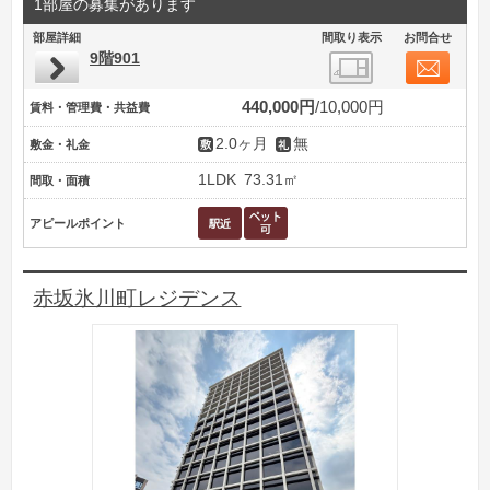
1部屋の募集があります
部屋詳細
間取り表示
お問合せ
9階901
440,000円
10,000円
賃料・管理費・共益費
2.0ヶ月
無
敷金・礼金
1LDK
73.31㎡
間取・面積
アピールポイント
赤坂氷川町レジデンス