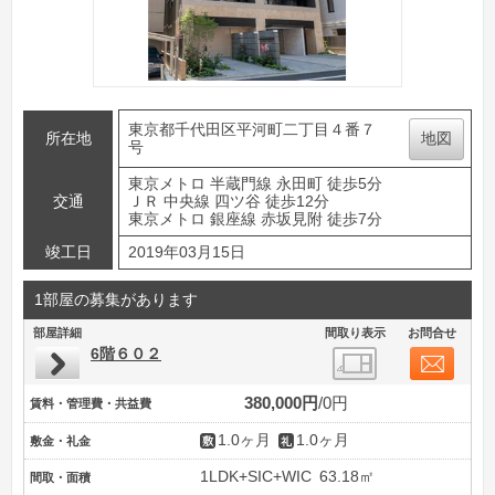
東京都千代田区平河町二丁目４番７
所在地
地図
号
東京メトロ 半蔵門線 永田町 徒歩5分
交通
ＪＲ 中央線 四ツ谷 徒歩12分
東京メトロ 銀座線 赤坂見附 徒歩7分
竣工日
2019年03月15日
1部屋の募集があります
部屋詳細
間取り表示
お問合せ
6階６０２
380,000円
0円
賃料・管理費・共益費
1.0ヶ月
1.0ヶ月
敷金・礼金
1LDK+SIC+WIC
63.18㎡
間取・面積