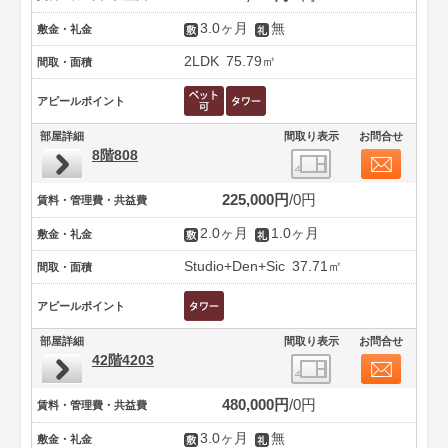
3.0ヶ月
無
敷金・礼金
2LDK
75.79㎡
間取・面積
アピールポイント
部屋詳細
間取り表示
お問合せ
8階808
225,000円
0円
賃料・管理費・共益費
2.0ヶ月
1.0ヶ月
敷金・礼金
Studio+Den+Sic
37.71㎡
間取・面積
アピールポイント
部屋詳細
間取り表示
お問合せ
42階4203
480,000円
0円
賃料・管理費・共益費
3.0ヶ月
無
敷金・礼金