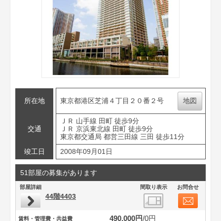
所在地
東京都港区芝浦４丁目２０番２号
地図
ＪＲ 山手線 田町 徒歩9分
交通
ＪＲ 京浜東北線 田町 徒歩9分
東京都交通局 都営三田線 三田 徒歩11分
竣工日
2008年09月01日
51部屋の募集があります
部屋詳細
間取り表示
お問合せ
44階4403
490,000円
0円
賃料・管理費・共益費