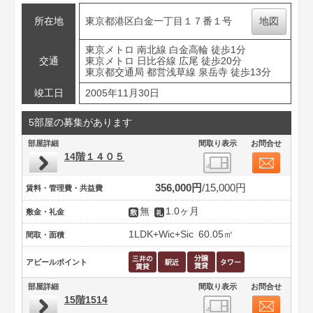
所在地
東京都港区白金一丁目１７番１号
地図
東京メトロ 南北線 白金高輪 徒歩1分
交通
東京メトロ 日比谷線 広尾 徒歩20分
東京都交通局 都営浅草線 泉岳寺 徒歩13分
竣工日
2005年11月30日
5部屋の募集があります
部屋詳細
間取り表示
お問合せ
14階１４０５
356,000円
15,000円
賃料・管理費・共益費
無
1.0ヶ月
敷金・礼金
1LDK+Wic+Sic
60.05㎡
間取・面積
アピールポイント
部屋詳細
間取り表示
お問合せ
15階1514