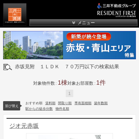
三井の賃貸
メニュー
赤坂見附 １ＬＤＫ ７０万円以下の検索結果
1
1
対象物件数
対象お部屋数
1
おすすめ順
賃料順
間取り順
専有面積順
築年数順
並び替え
駅からの徒歩分数
物件名順
ジオ元赤坂