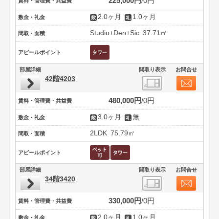
225,000円
0円
賃料・管理費・共益費
2.0ヶ月
1.0ヶ月
敷金・礼金
Studio+Den+Sic
37.71㎡
間取・面積
アピールポイント
部屋詳細
間取り表示
お問合せ
42階4203
480,000円
0円
賃料・管理費・共益費
3.0ヶ月
無
敷金・礼金
2LDK
75.79㎡
間取・面積
アピールポイント
部屋詳細
間取り表示
お問合せ
34階3420
330,000円
0円
賃料・管理費・共益費
2.0ヶ月
1.0ヶ月
敷金・礼金