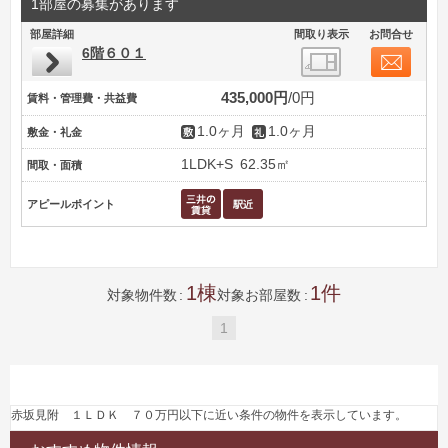
1部屋の募集があります
部屋詳細
間取り表示
お問合せ
6階６０１
435,000円
0円
賃料・管理費・共益費
1.0ヶ月
1.0ヶ月
敷金・礼金
1LDK+S
62.35㎡
間取・面積
アピールポイント
1
1
対象物件数
対象お部屋数
1
赤坂見附 １ＬＤＫ ７０万円以下に近い条件の物件を表示しています。