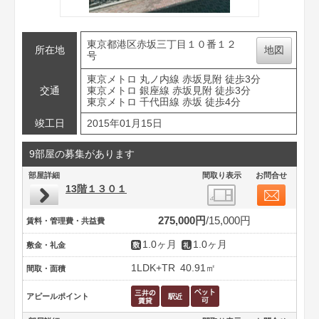
東京都港区赤坂三丁目１０番１２
所在地
地図
号
東京メトロ 丸ノ内線 赤坂見附 徒歩3分
交通
東京メトロ 銀座線 赤坂見附 徒歩3分
東京メトロ 千代田線 赤坂 徒歩4分
竣工日
2015年01月15日
9部屋の募集があります
部屋詳細
間取り表示
お問合せ
13階１３０１
275,000円
15,000円
賃料・管理費・共益費
1.0ヶ月
1.0ヶ月
敷金・礼金
1LDK+TR
40.91㎡
間取・面積
アピールポイント