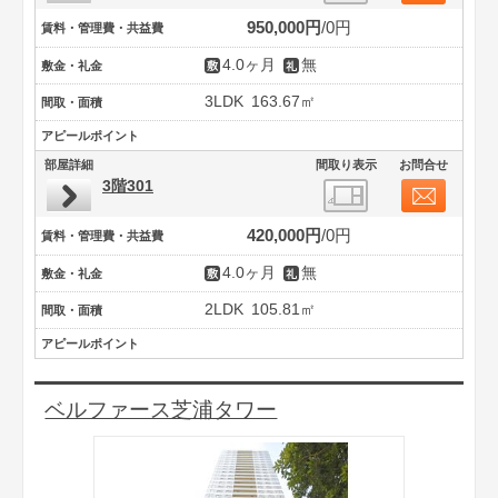
950,000円
0円
賃料・管理費・共益費
4.0ヶ月
無
敷金・礼金
3LDK
163.67㎡
間取・面積
アピールポイント
部屋詳細
間取り表示
お問合せ
3階301
420,000円
0円
賃料・管理費・共益費
4.0ヶ月
無
敷金・礼金
2LDK
105.81㎡
間取・面積
アピールポイント
ベルファース芝浦タワー