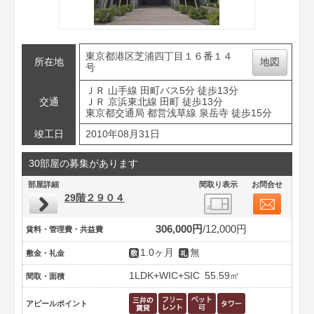
東京都港区芝浦四丁目１６番１４
所在地
地図
号
ＪＲ 山手線 田町バス5分 徒歩13分
交通
ＪＲ 京浜東北線 田町 徒歩13分
東京都交通局 都営浅草線 泉岳寺 徒歩15分
竣工日
2010年08月31日
30部屋の募集があります
部屋詳細
間取り表示
お問合せ
29階２９０４
306,000円
12,000円
賃料・管理費・共益費
1.0ヶ月
無
敷金・礼金
1LDK+WIC+SIC
55.59㎡
間取・面積
アピールポイント