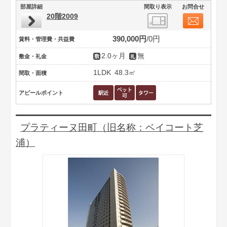
部屋詳細
間取り表示
お問合せ
20階2009
390,000円
0円
賃料・管理費・共益費
2.0ヶ月
無
敷金・礼金
1LDK
48.3㎡
間取・面積
アピールポイント
プラティーヌ田町（旧名称：ベイコート芝
浦）