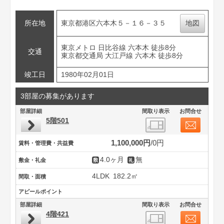
所在地
東京都港区六本木５－１６－３５
地図
東京メトロ 日比谷線 六本木 徒歩8分
交通
東京都交通局 大江戸線 六本木 徒歩8分
竣工日
1980年02月01日
3部屋の募集があります
部屋詳細
間取り表示
お問合せ
5階501
1,100,000円
0円
賃料・管理費・共益費
4.0ヶ月
無
敷金・礼金
4LDK
182.2㎡
間取・面積
アピールポイント
部屋詳細
間取り表示
お問合せ
4階421