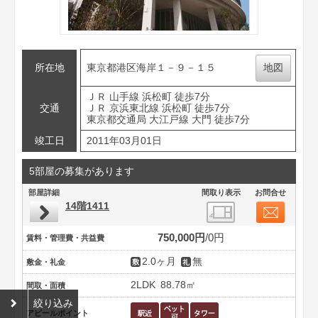
所在地
東京都港区海岸１－９－１５
地図
ＪＲ 山手線 浜松町 徒歩7分
交通
ＪＲ 京浜東北線 浜松町 徒歩7分
東京都交通局 大江戸線 大門 徒歩7分
竣工日
2011年03月01日
5部屋の募集があります
部屋詳細
間取り表示
お問合せ
14階1411
750,000円
0円
賃料・管理費・共益費
2.0ヶ月
無
敷金・礼金
2LDK
88.78㎡
間取・面積
絞り込み
アピールポイント