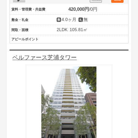
420,000円
0円
賃料・管理費・共益費
4.0ヶ月
無
敷金・礼金
2LDK
105.81㎡
間取・面積
アピールポイント
ベルファース芝浦タワー