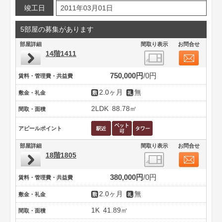
竣工日
2011年03月01日
5部屋の募集があります
部屋詳細
間取り表示
お問合せ
14階1411
750,000円
0円
賃料・管理費・共益費
2.0ヶ月
無
敷金・礼金
2LDK
88.78㎡
間取・面積
アピールポイント
部屋詳細
間取り表示
お問合せ
18階1805
380,000円
0円
賃料・管理費・共益費
2.0ヶ月
無
敷金・礼金
1K
41.89㎡
間取・面積