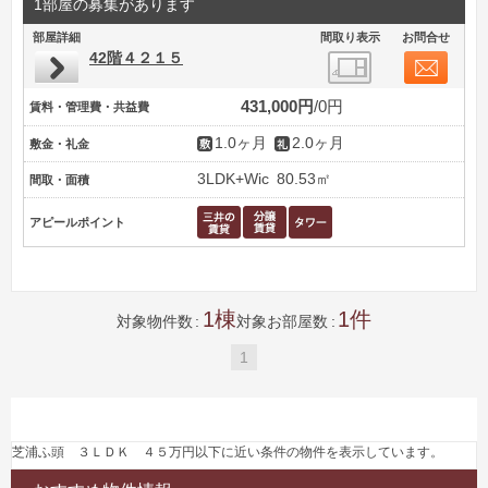
1部屋の募集があります
部屋詳細
間取り表示
お問合せ
42階４２１５
431,000円
0円
賃料・管理費・共益費
1.0ヶ月
2.0ヶ月
敷金・礼金
3LDK+Wic
80.53㎡
間取・面積
アピールポイント
1
1
対象物件数
対象お部屋数
1
芝浦ふ頭 ３ＬＤＫ ４５万円以下に近い条件の物件を表示しています。