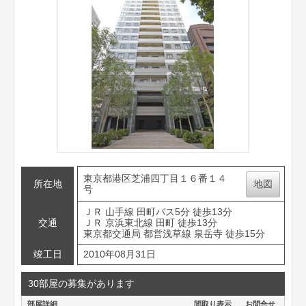
東京都港区芝浦四丁目１６番１４
所在地
地図
号
ＪＲ 山手線 田町バス5分 徒歩13分
交通
ＪＲ 京浜東北線 田町 徒歩13分
東京都交通局 都営浅草線 泉岳寺 徒歩15分
竣工日
2010年08月31日
30部屋の募集があります
部屋詳細
間取り表示
お問合せ