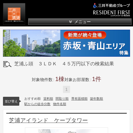
三井の賃貸
メニュー
芝浦ふ頭 ３ＬＤＫ ４５万円以下の検索結果
1
1
対象物件数
対象お部屋数
1
おすすめ順
賃料順
間取り順
専有面積順
築年数順
並び替え
駅からの徒歩分数
物件名順
芝浦アイランド ケープタワー