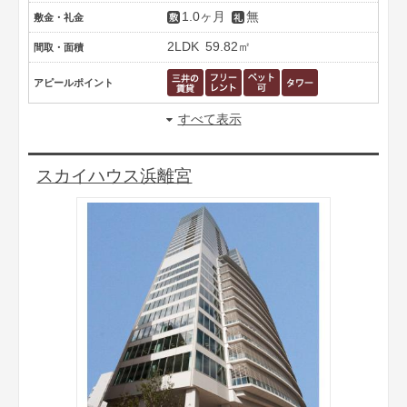
1.0ヶ月
無
敷金・礼金
2LDK
59.82㎡
間取・面積
アピールポイント
すべて表示
スカイハウス浜離宮