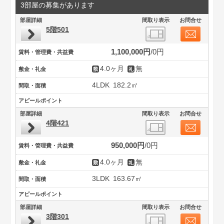
3部屋の募集があります
部屋詳細
間取り表示
お問合せ
5階501
1,100,000円
0円
賃料・管理費・共益費
4.0ヶ月
無
敷金・礼金
4LDK
182.2㎡
間取・面積
アピールポイント
部屋詳細
間取り表示
お問合せ
4階421
950,000円
0円
賃料・管理費・共益費
4.0ヶ月
無
敷金・礼金
3LDK
163.67㎡
間取・面積
アピールポイント
部屋詳細
間取り表示
お問合せ
3階301