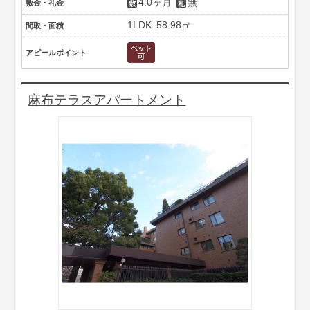
4.0ヶ月
無
敷金・礼金
1LDK
58.98㎡
間取・面積
アピールポイント
麻布テラスアパートメント