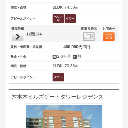
2LDK
74.38㎡
間取・面積
アピールポイント
部屋詳細
間取り表示
お問合せ
12階124
460,000円
0円
賃料・管理費・共益費
2.0ヶ月
無
敷金・礼金
2LDK
70.36㎡
間取・面積
アピールポイント
六本木ヒルズゲートタワーレジデンス