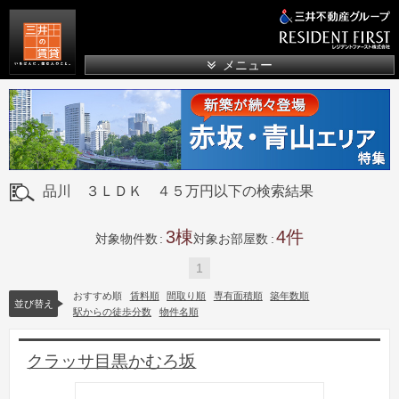
三井の賃貸
メニュー
品川 ３ＬＤＫ ４５万円以下の検索結果
3
4
対象物件数
対象お部屋数
1
おすすめ順
賃料順
間取り順
専有面積順
築年数順
並び替え
駅からの徒歩分数
物件名順
クラッサ目黒かむろ坂