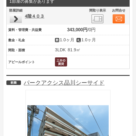
1部屋の募集があります
部屋詳細
間取り表示
お問合せ
4階４０３
343,000円
0円
賃料・管理費・共益費
1.0ヶ月
1.0ヶ月
敷金・礼金
3LDK
81.9㎡
間取・面積
アピールポイント
パークアクシス品川シーサイド
新築