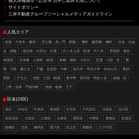
個人情報開示・訂正等 お申し込み方法について
サイトポリシー
三井不動産グループソーシャルメディアガイドライン
人気エリア
赤坂・六本木・麻布
芝公園・虎ノ門・新橋
番町・飯田橋・麹町
白金・白金
台・高輪
恵比寿・代官山・広尾
代々木上原・松濤・代々木
早稲田・落合・
神楽坂
日本橋・人形町・銀座
本郷・湯島・小石川
芝浦・三田・芝
豊
洲・月島・勝どき
戸越・五反田・大崎
祐天寺・学芸大学・自由が丘
駒沢・
用賀・二子玉川
池尻・三宿・駒場
東中野・高円寺・阿佐ヶ谷
成城・砧
上野・浅草・門前仲町
池袋・板橋・王子
区名(23区)
港区
渋谷区
中央区
新宿区
文京区
千代田区
目黒区
品川区
世田谷区
大田区
江東区
台東区
墨田区
中野区
豊島区
杉並区
板橋区
北区
練馬区
荒川区
足立区
葛飾区
江戸川区