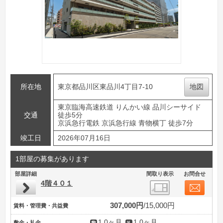
所在地
東京都品川区東品川4丁目7-10
地図
東京臨海高速鉄道 りんかい線 品川シーサイド
交通
徒歩5分
京浜急行電鉄 京浜急行線 青物横丁 徒歩7分
竣工日
2026年07月16日
1部屋の募集があります
部屋詳細
間取り表示
お問合せ
4階４０１
307,000円
15,000円
賃料・管理費・共益費
1.0ヶ月
1.0ヶ月
敷金・礼金