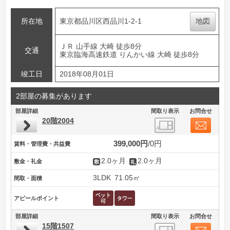
所在地
東京都品川区西品川1-2-1
地図
ＪＲ 山手線 大崎 徒歩8分
交通
東京臨海高速鉄道 りんかい線 大崎 徒歩8分
竣工日
2018年08月01日
2部屋の募集があります
部屋詳細
間取り表示
お問合せ
20階2004
399,000円
0円
賃料・管理費・共益費
2.0ヶ月
2.0ヶ月
敷金・礼金
3LDK
71.05㎡
間取・面積
アピールポイント
部屋詳細
間取り表示
お問合せ
15階1507