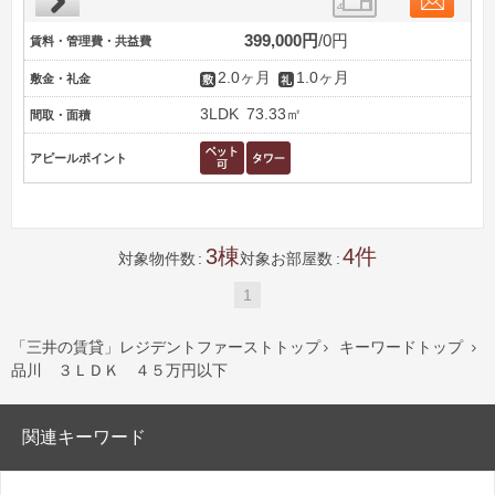
399,000円
0円
賃料・管理費・共益費
2.0ヶ月
1.0ヶ月
敷金・礼金
3LDK
73.33㎡
間取・面積
アピールポイント
3
4
対象物件数
対象お部屋数
1
「三井の賃貸」レジデントファーストトップ
キーワードトップ


品川 ３ＬＤＫ ４５万円以下
関連キーワード