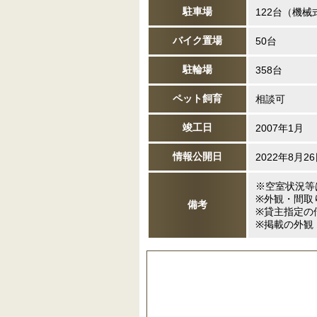
駐車場
122台（機械
バイク置場
50台
駐輪場
358台
ペット飼育
相談可
竣工日
2007年1月
情報公開日
2022年8月2
※空室状況等
※外観・間取
備考
※貸主指定の
※掲載の外観