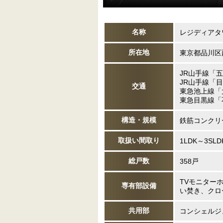
名称
レジディアタ
所在地
東京都品川区
JR山手線「
JR山手線「
交通
東急池上線「
東急目黒線「
構造・規模
鉄筋コンクリ
取扱い間取り
1LDK～3SL
総戸数
358戸
TVモニター
専有部設備
い焚き、クロ
共用部
コンシェルジ