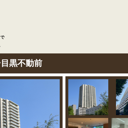
まで
4
ー目黒不動前