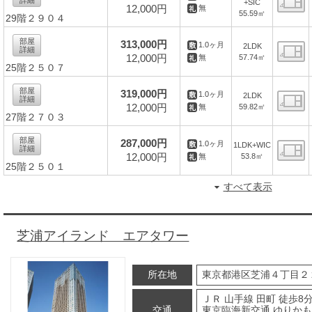
+SIC
12,000円
無
55.59㎡
29階２９０４
間
部屋
313,000円
1.0ヶ月
2LDK
詳細
12,000円
57.74㎡
無
25階２５０７
間
部屋
319,000円
1.0ヶ月
2LDK
詳細
12,000円
59.82㎡
無
27階２７０３
間
部屋
287,000円
1.0ヶ月
1LDK+WIC
詳細
12,000円
53.8㎡
無
25階２５０１
間
すべて表示
芝浦アイランド エアタワー
所在地
東京都港区芝浦４丁目２
ＪＲ 山手線 田町 徒歩8
交通
東京臨海新交通 ゆりかも