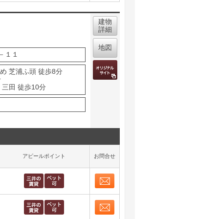
取り表示
建物
詳細
地図
－１１
め 芝浦ふ頭 徒歩8分
分
三田 徒歩10分
アピールポイント
お問合せ
お問合せ
取り表示
お問合せ