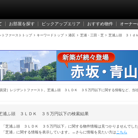
て
お部屋を探す
ピックアップエリア
おすすめ物件
オーナー
ントファーストトップ

キーワードトップ

港区

芝浦・三田・芝

芝浦ふ頭 ３ｌｄ
賃貸］レジデントファースト。芝浦ふ頭 ３ＬＤＫ ３５万円以下に関する情報など、当
芝浦ふ頭 ３ＬＤＫ ３５万円以下の検索結果
「芝浦ふ頭 ３ＬＤＫ ３５万円以下」に関する物件情報は見つかりませんでし
「芝浦」に関する情報を表示しています。→さらに情報を見たい方は
こちら