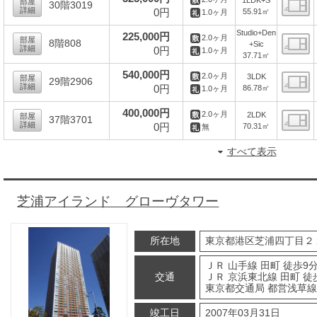
部屋
30階3019
詳細
0円
55.91㎡
1.0ヶ月
間
Studio+Den
225,000円
2.0ヶ月
部屋
8階808
+Sic
詳細
0円
1.0ヶ月
37.71㎡
間
540,000円
2.0ヶ月
3LDK
部屋
29階2906
詳細
0円
86.78㎡
1.0ヶ月
間
400,000円
2.0ヶ月
2LDK
部屋
37階3701
詳細
0円
70.31㎡
無
間
すべて表示
芝浦アイランド グローヴタワー
所在地
東京都港区芝浦四丁目２
ＪＲ 山手線 田町 徒歩9
交通
ＪＲ 京浜東北線 田町 徒
東京都交通局 都営浅草線 
竣工日
2007年03月31日