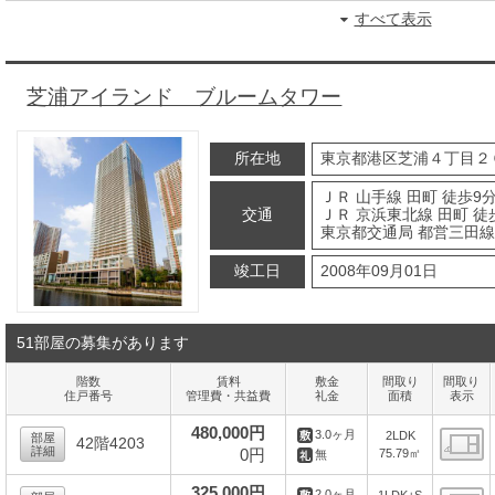
すべて表示
芝浦アイランド ブルームタワー
所在地
東京都港区芝浦４丁目２
ＪＲ 山手線 田町 徒歩9
交通
ＪＲ 京浜東北線 田町 徒
東京都交通局 都営三田線 
竣工日
2008年09月01日
51部屋の募集があります
階数
賃料
敷金
間取り
間取り
住戸番号
管理費・共益費
礼金
面積
表示
480,000円
3.0ヶ月
2LDK
部屋
42階4203
詳細
0円
75.79㎡
無
間
325,000円
2.0ヶ月
1LDK+S