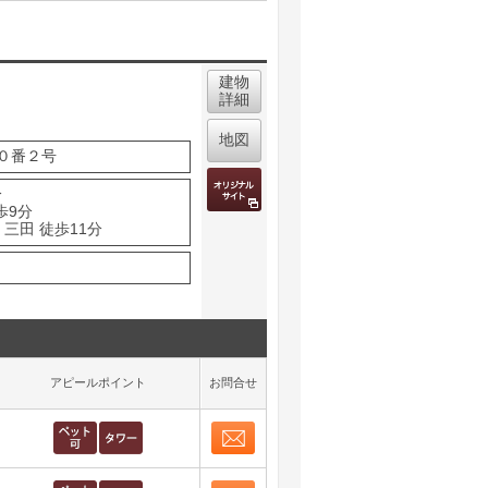
建物
詳細
地図
０番２号
分
歩9分
三田 徒歩11分
アピールポイント
お問合せ
お問合せ
取り表示