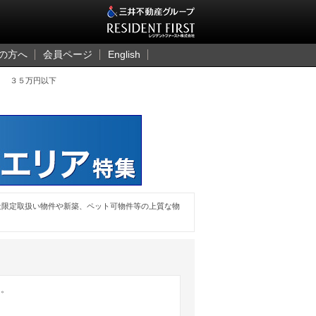
三井のレジデント
の方へ
会員ページ
English
ｋ ３５万円以下
社限定取扱い物件や新築、ペット可物件等の上質な物
た。