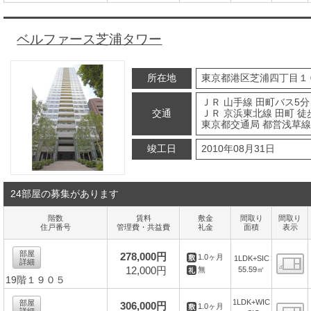
間
ベルファース芝浦タワー
所在地
東京都港区芝浦四丁目１
ＪＲ 山手線 田町バス5分
交通
ＪＲ 京浜東北線 田町 徒
東京都交通局 都営浅草線 
竣工日
2010年08月31日
24部屋の募集があります
階数
賃料
敷金
間取り
間取り
住戸番号
管理費・共益費
礼金
面積
表示
部屋
278,000円
1.0ヶ月
1LDK+SIC
詳細
12,000円
55.59㎡
無
19階１９０５
間
1LDK+WIC
部屋
306,000円
1.0ヶ月
詳細