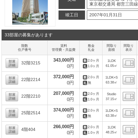
東京都交通局 都営三田線 
竣工日
2007年01月31日
33部屋の募集があります
階数
賃料
敷金
間取り
間取り
住戸番号
管理費・共益費
礼金
面積
表示
343,000円
2.0ヶ月
1LDK
部屋
32階3215
詳細
0円
61.05㎡
1.0ヶ月
間
372,000円
2.0ヶ月
1LDK+S
部屋
22階2214
詳細
0円
63.38㎡
無
間
207,000円
2.0ヶ月
Studio
部屋
22階2210
詳細
0円
37.15㎡
1.0ヶ月
間
374,000円
2.0ヶ月
1LDK+S
部屋
25階2514
詳細
0円
63.38㎡
無
間
266,000円
2.0ヶ月
1LDK
部屋
4階404
詳細
0円
48.25㎡
1.0ヶ月
間