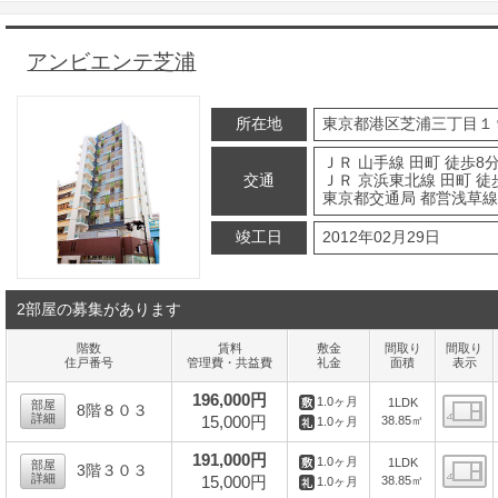
アンビエンテ芝浦
所在地
東京都港区芝浦三丁目１
ＪＲ 山手線 田町 徒歩8
交通
ＪＲ 京浜東北線 田町 徒
東京都交通局 都営浅草線 
竣工日
2012年02月29日
2部屋の募集があります
階数
賃料
敷金
間取り
間取り
住戸番号
管理費・共益費
礼金
面積
表示
196,000円
1.0ヶ月
1LDK
部屋
8階８０３
詳細
15,000円
38.85㎡
1.0ヶ月
間
191,000円
1.0ヶ月
1LDK
部屋
3階３０３
詳細
15,000円
38.85㎡
1.0ヶ月