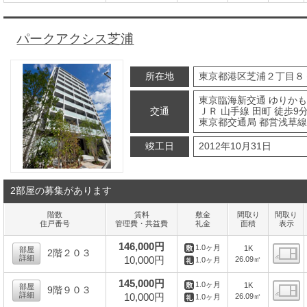
間
パークアクシス芝浦
所在地
東京都港区芝浦２丁目８
東京臨海新交通 ゆりかも
交通
ＪＲ 山手線 田町 徒歩9
東京都交通局 都営浅草線 
竣工日
2012年10月31日
2部屋の募集があります
階数
賃料
敷金
間取り
間取り
住戸番号
管理費・共益費
礼金
面積
表示
146,000円
1.0ヶ月
1K
部屋
2階２０３
詳細
10,000円
26.09㎡
1.0ヶ月
間
145,000円
1.0ヶ月
1K
部屋
9階９０３
詳細
10,000円
26.09㎡
1.0ヶ月