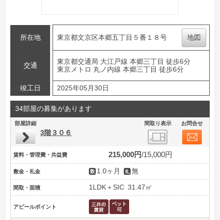
所在地
東京都文京区本郷五丁目５番１８号
地図
東京都交通局 大江戸線 本郷三丁目 徒歩6分
交通
東京メトロ 丸ノ内線 本郷三丁目 徒歩6分
竣工日
2025年05月30日
34部屋の募集があります
部屋詳細
間取り表示
お問合せ
3階３０６
215,000円
15,000円
賃料・管理費・共益費
1.0ヶ月
無
敷金・礼金
1LDK＋SIC
31.47㎡
間取・面積
アピールポイント