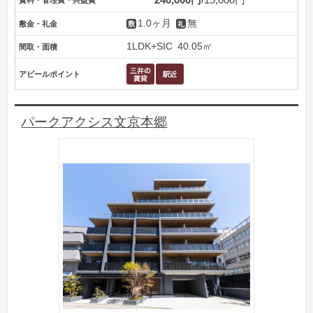
1.0ヶ月
無
敷金・礼金
1LDK+SIC
40.05㎡
間取・面積
アピールポイント
パークアクシス文京本郷