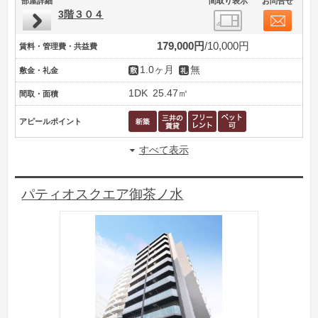
部屋詳細
間取り表示
お問合せ
3階３０４
179,000円
10,000円
賃料・管理費・共益費
1.0ヶ月
無
敷金・礼金
1DK
25.47㎡
間取・面積
アピールポイント
すべて表示
パティオスクエア御茶ノ水