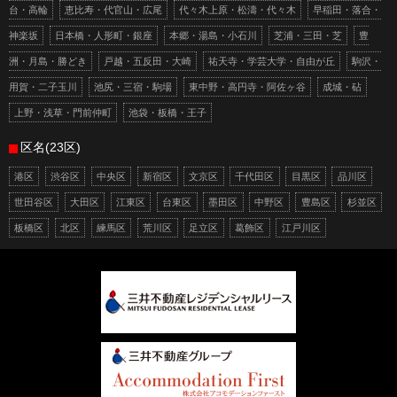
台・高輪
恵比寿・代官山・広尾
代々木上原・松濤・代々木
早稲田・落合・
神楽坂
日本橋・人形町・銀座
本郷・湯島・小石川
芝浦・三田・芝
豊
洲・月島・勝どき
戸越・五反田・大崎
祐天寺・学芸大学・自由が丘
駒沢・
用賀・二子玉川
池尻・三宿・駒場
東中野・高円寺・阿佐ヶ谷
成城・砧
上野・浅草・門前仲町
池袋・板橋・王子
区名(23区)
港区
渋谷区
中央区
新宿区
文京区
千代田区
目黒区
品川区
世田谷区
大田区
江東区
台東区
墨田区
中野区
豊島区
杉並区
板橋区
北区
練馬区
荒川区
足立区
葛飾区
江戸川区