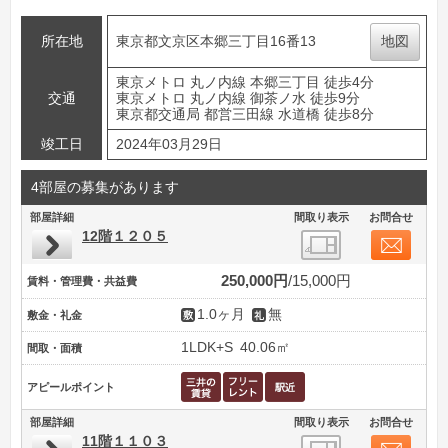
所在地
東京都文京区本郷三丁目16番13
地図
東京メトロ 丸ノ内線 本郷三丁目 徒歩4分
交通
東京メトロ 丸ノ内線 御茶ノ水 徒歩9分
東京都交通局 都営三田線 水道橋 徒歩8分
竣工日
2024年03月29日
4部屋の募集があります
部屋詳細
間取り表示
お問合せ
12階１２０５
250,000円
15,000円
賃料・管理費・共益費
1.0ヶ月
無
敷金・礼金
1LDK+S
40.06㎡
間取・面積
アピールポイント
部屋詳細
間取り表示
お問合せ
11階１１０３