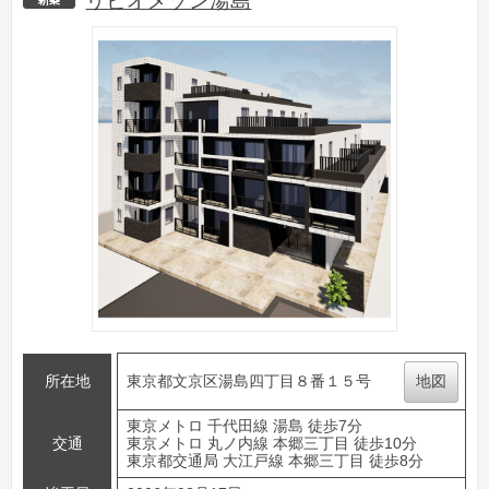
リビオメゾン湯島
新築
所在地
東京都文京区湯島四丁目８番１５号
地図
東京メトロ 千代田線 湯島 徒歩7分
交通
東京メトロ 丸ノ内線 本郷三丁目 徒歩10分
東京都交通局 大江戸線 本郷三丁目 徒歩8分