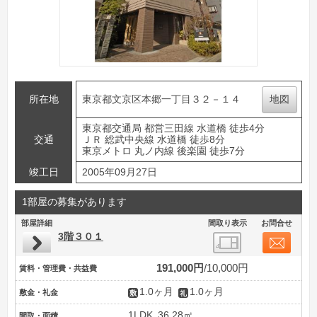
所在地
東京都文京区本郷一丁目３２－１４
地図
東京都交通局 都営三田線 水道橋 徒歩4分
交通
ＪＲ 総武中央線 水道橋 徒歩8分
東京メトロ 丸ノ内線 後楽園 徒歩7分
竣工日
2005年09月27日
1部屋の募集があります
部屋詳細
間取り表示
お問合せ
3階３０１
191,000円
10,000円
賃料・管理費・共益費
1.0ヶ月
1.0ヶ月
敷金・礼金
1LDK
36.28㎡
間取・面積