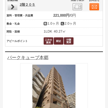
2階２０５
221,000円
0円
賃料・管理費・共益費
1.0ヶ月
2.0ヶ月
敷金・礼金
1LDK
40.27㎡
間取・面積
アピールポイント
パークキューブ本郷