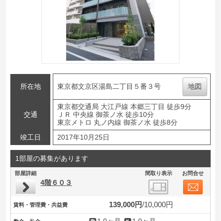
所在地
東京都文京区湯島二丁目５番３号
地図
東京都交通局 大江戸線 本郷三丁目 徒歩9分
交通
ＪＲ 中央線 御茶ノ水 徒歩10分
東京メトロ 丸ノ内線 御茶ノ水 徒歩8分
竣工日
2017年10月25日
1部屋の募集があります
部屋詳細
間取り表示
お問合せ
4階６０３
139,000円
10,000円
賃料・管理費・共益費