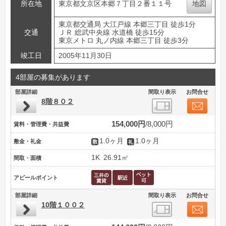
所在地
東京都文京区本郷７丁目２番１１号
地図
東京都交通局 大江戸線 本郷三丁目 徒歩1分
交通
ＪＲ 総武中央線 水道橋 徒歩15分
東京メトロ 丸ノ内線 本郷三丁目 徒歩3分
竣工日
2005年11月30日
4部屋の募集があります
部屋詳細
間取り表示
お問合せ
8階８０２
154,000円
8,000円
賃料・管理費・共益費
1.0ヶ月
1.0ヶ月
敷金・礼金
1K
26.91㎡
間取・面積
アピールポイント
部屋詳細
間取り表示
お問合せ
10階１００２