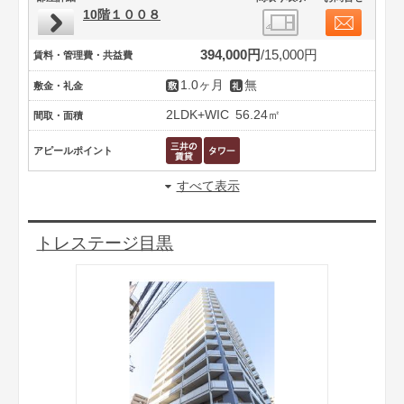
10階１００８
394,000円
15,000円
賃料・管理費・共益費
1.0ヶ月
無
敷金・礼金
2LDK+WIC
56.24㎡
間取・面積
アピールポイント
すべて表示
トレステージ目黒