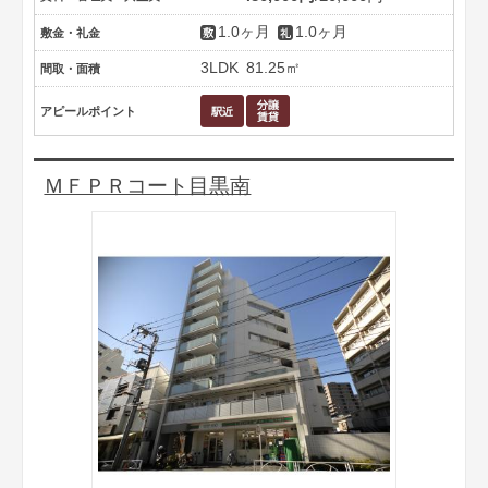
1.0ヶ月
1.0ヶ月
敷金・礼金
3LDK
81.25㎡
間取・面積
アピールポイント
ＭＦＰＲコート目黒南