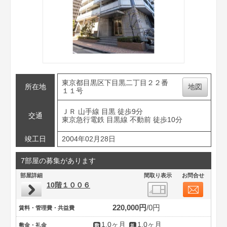
東京都目黒区下目黒二丁目２２番
所在地
地図
１１号
ＪＲ 山手線 目黒 徒歩9分
交通
東京急行電鉄 目黒線 不動前 徒歩10分
竣工日
2004年02月28日
7部屋の募集があります
部屋詳細
間取り表示
お問合せ
10階１００６
220,000円
0円
賃料・管理費・共益費
1.0ヶ月
1.0ヶ月
敷金・礼金