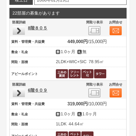
竣工日
2008年02月29日
22部屋の募集があります
部屋詳細
間取り表示
お問合せ
8階８０５
449,000円
15,000円
賃料・管理費・共益費
1.0ヶ月
無
敷金・礼金
2LDK+WIC+SIC
78.95㎡
間取・面積
アピールポイント
部屋詳細
間取り表示
お問合せ
6階６０９
319,000円
10,000円
賃料・管理費・共益費
1.0ヶ月
1.0ヶ月
敷金・礼金
1LDK
44.64㎡
間取・面積
アピールポイント