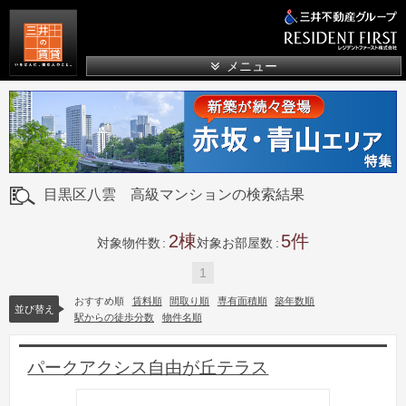
三井の賃貸
メニュー
目黒区八雲 高級マンションの検索結果
2
5
対象物件数
対象お部屋数
1
おすすめ順
賃料順
間取り順
専有面積順
築年数順
並び替え
駅からの徒歩分数
物件名順
パークアクシス自由が丘テラス