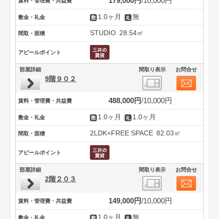
179,000円
10,000円
賃料・管理費・共益費
1.0ヶ月
無
敷金・礼金
STUDIO
28.54㎡
間取・面積
アピールポイント
部屋詳細
間取り表示
お問合せ
9階９０２
488,000円
10,000円
賃料・管理費・共益費
1.0ヶ月
1.0ヶ月
敷金・礼金
2LDK+FREE SPACE
82.03㎡
間取・面積
アピールポイント
部屋詳細
間取り表示
お問合せ
2階２０３
149,000円
10,000円
賃料・管理費・共益費
1.0ヶ月
無
敷金・礼金