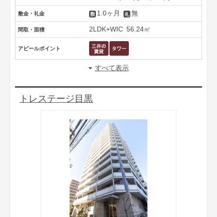
1.0ヶ月
無
敷金・礼金
2LDK+WIC
56.24㎡
間取・面積
アピールポイント
すべて表示
トレステージ目黒