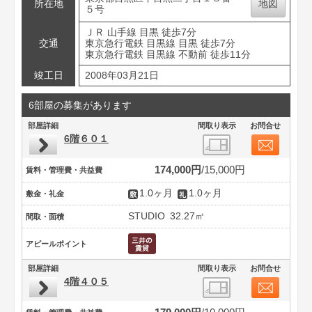
所在地
地図
５号
ＪＲ 山手線 目黒 徒歩7分
交通
東京急行電鉄 目黒線 目黒 徒歩7分
東京急行電鉄 目黒線 不動前 徒歩11分
竣工日
2008年03月21日
6部屋の募集があります
部屋詳細
間取り表示
お問合せ
6階６０１
174,000円
15,000円
賃料・管理費・共益費
1.0ヶ月
1.0ヶ月
敷金・礼金
STUDIO
32.27㎡
間取・面積
アピールポイント
部屋詳細
間取り表示
お問合せ
4階４０５