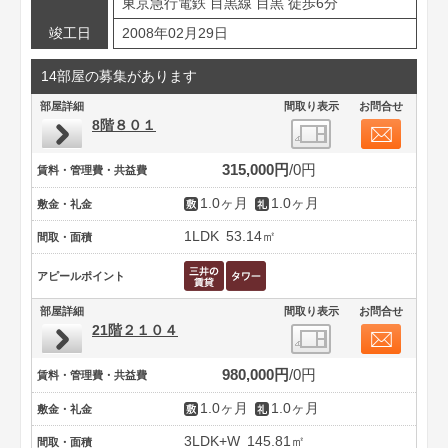
東京急行電鉄 目黒線 目黒 徒歩6分
竣工日
2008年02月29日
14部屋の募集があります
部屋詳細
間取り表示
お問合せ
8階８０１
315,000円
0円
賃料・管理費・共益費
1.0ヶ月
1.0ヶ月
敷金・礼金
1LDK
53.14㎡
間取・面積
アピールポイント
部屋詳細
間取り表示
お問合せ
21階２１０４
980,000円
0円
賃料・管理費・共益費
1.0ヶ月
1.0ヶ月
敷金・礼金
3LDK+W
145.81㎡
間取・面積