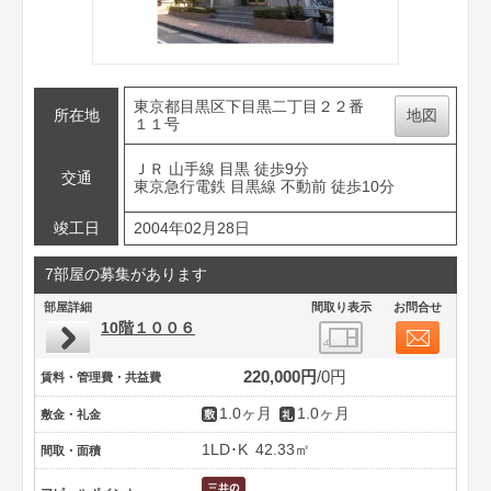
東京都目黒区下目黒二丁目２２番
所在地
地図
１１号
ＪＲ 山手線 目黒 徒歩9分
交通
東京急行電鉄 目黒線 不動前 徒歩10分
竣工日
2004年02月28日
7部屋の募集があります
部屋詳細
間取り表示
お問合せ
10階１００６
220,000円
0円
賃料・管理費・共益費
1.0ヶ月
1.0ヶ月
敷金・礼金
1LD･K
42.33㎡
間取・面積