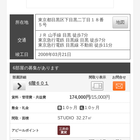
東京都目黒区下目黒二丁目１８番
所在地
地図
５号
ＪＲ 山手線 目黒 徒歩7分
交通
東京急行電鉄 目黒線 目黒 徒歩7分
東京急行電鉄 目黒線 不動前 徒歩11分
竣工日
2008年03月21日
6部屋の募集があります
部屋詳細
間取り表示
お問合せ
6階６０１
174,000円
15,000円
賃料・管理費・共益費
1.0ヶ月
1.0ヶ月
敷金・礼金
STUDIO
32.27㎡
間取・面積
アピールポイント