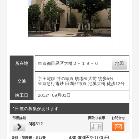
所在地
東京都目黒区大橋２－１９－６
地図
京王電鉄 井の頭線 駒場東大前 徒歩5分
交通
東京急行電鉄 田園都市線 池尻大橋 徒歩12分
竣工日
2012年09月01日
1部屋の募集があります
部屋詳細
間取り表示
お問合せ
3階312
480,000円
20,000円
賃料・管理費・共益費