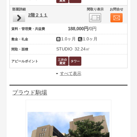
部屋詳細
間取り表示
お問合せ
2階２１１
188,000円
0円
賃料・管理費・共益費
1.0ヶ月
1.0ヶ月
敷金・礼金
STUDIO
32.24㎡
間取・面積
アピールポイント
すべて表示
プラウド駒場