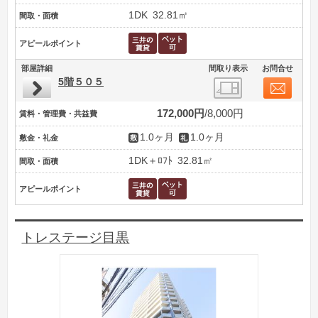
1DK
32.81㎡
間取・面積
アピールポイント
部屋詳細
間取り表示
お問合せ
5階５０５
172,000円
8,000円
賃料・管理費・共益費
1.0ヶ月
1.0ヶ月
敷金・礼金
1DK＋ﾛﾌﾄ
32.81㎡
間取・面積
アピールポイント
トレステージ目黒