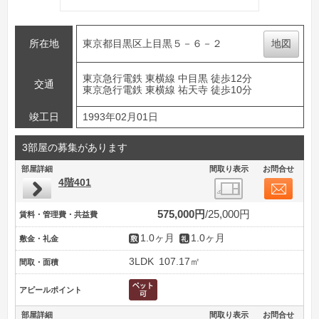
所在地
東京都目黒区上目黒５－６－２
地図
東京急行電鉄 東横線 中目黒 徒歩12分
交通
東京急行電鉄 東横線 祐天寺 徒歩10分
竣工日
1993年02月01日
3部屋の募集があります
部屋詳細
間取り表示
お問合せ
4階401
575,000円
25,000円
賃料・管理費・共益費
1.0ヶ月
1.0ヶ月
敷金・礼金
3LDK
107.17㎡
間取・面積
アピールポイント
部屋詳細
間取り表示
お問合せ