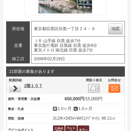
所在地
東京都目黒区目黒一丁目２４－９
地図
ＪＲ 山手線 目黒 徒歩7分
交通
東京急行電鉄 目黒線 目黒 徒歩8分
東京メトロ 南北線 目黒 徒歩7分
竣工日
2008年02月29日
21部屋の募集があります
部屋詳細
間取り表示
お問合せ
1階１０７
650,000円
15,000円
賃料・管理費・共益費
1.0ヶ月
1.0ヶ月
敷金・礼金
2LDK+DEN+WIC(ﾒｿﾞﾈｯﾄ)
98.21㎡
間取・面積
アピールポイント