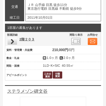
ＪＲ 山手線 目黒 徒歩11分
交通
東京急行電鉄 目黒線 不動前 徒歩9分
竣工日
2011年10月01日
1部屋の募集があります
部屋詳細
間取り表示
お問合せ
2階２０３
210,000円
0円
賃料・管理費・共益費
1.0ヶ月
2.0ヶ月
敷金・礼金
1LD･K+SIC
40.55㎡
間取・面積
アピールポイント
ステラメゾン碑文谷