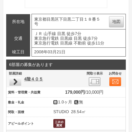
東京都目黒区下目黒二丁目１８番５
所在地
地図
号
ＪＲ 山手線 目黒 徒歩7分
交通
東京急行電鉄 目黒線 目黒 徒歩7分
東京急行電鉄 目黒線 不動前 徒歩11分
竣工日
2008年03月21日
6部屋の募集があります
部屋詳細
間取り表示
お問合せ
4階４０５
179,000円
10,000円
賃料・管理費・共益費
1.0ヶ月
無
敷金・礼金
STUDIO
28.54㎡
間取・面積
アピールポイント