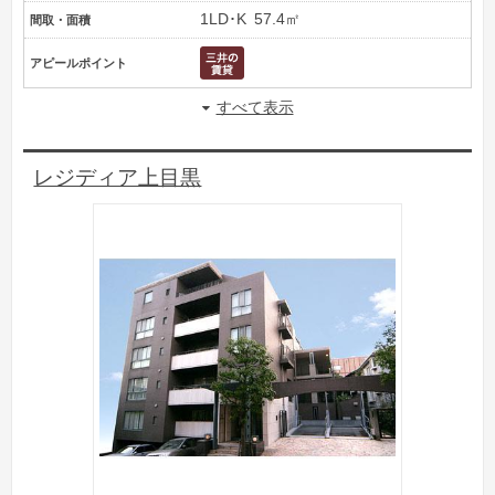
1LD･K
57.4㎡
間取・面積
アピールポイント
すべて表示
レジディア上目黒