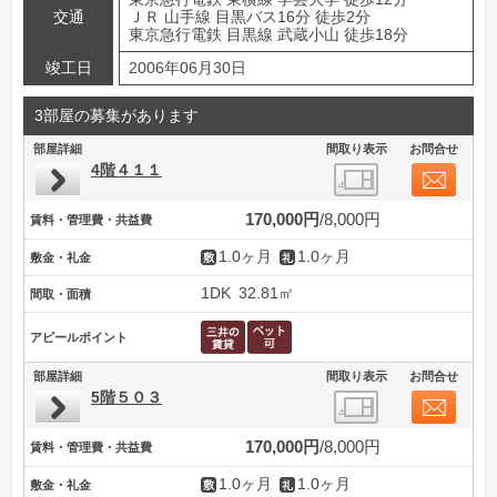
交通
ＪＲ 山手線 目黒バス16分 徒歩2分
東京急行電鉄 目黒線 武蔵小山 徒歩18分
竣工日
2006年06月30日
3部屋の募集があります
部屋詳細
間取り表示
お問合せ
4階４１１
170,000円
8,000円
賃料・管理費・共益費
1.0ヶ月
1.0ヶ月
敷金・礼金
1DK
32.81㎡
間取・面積
アピールポイント
部屋詳細
間取り表示
お問合せ
5階５０３
170,000円
8,000円
賃料・管理費・共益費
1.0ヶ月
1.0ヶ月
敷金・礼金