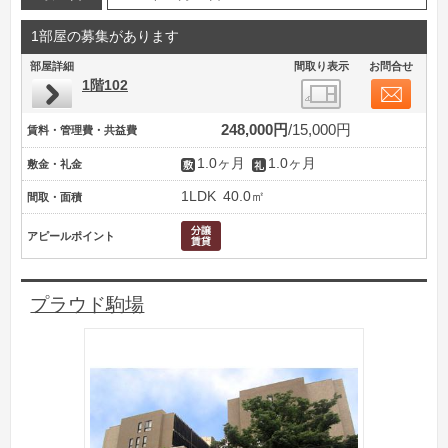
1部屋の募集があります
部屋詳細
間取り表示
お問合せ
1階102
248,000円
15,000円
賃料・管理費・共益費
1.0ヶ月
1.0ヶ月
敷金・礼金
1LDK
40.0㎡
間取・面積
アピールポイント
プラウド駒場