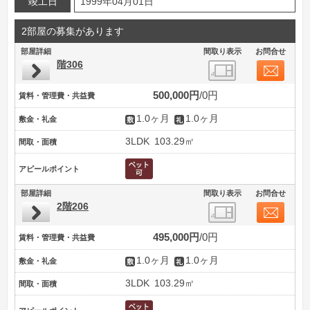
竣工日
1999年04月01日
2部屋の募集があります
部屋詳細
間取り表示
お問合せ
階306
500,000円
0円
賃料・管理費・共益費
1.0ヶ月
1.0ヶ月
敷金・礼金
3LDK
103.29㎡
間取・面積
アピールポイント
部屋詳細
間取り表示
お問合せ
2階206
495,000円
0円
賃料・管理費・共益費
1.0ヶ月
1.0ヶ月
敷金・礼金
3LDK
103.29㎡
間取・面積