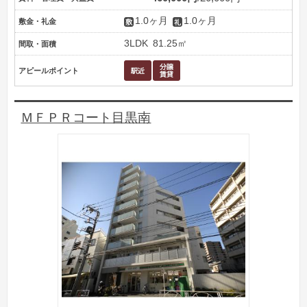
1.0ヶ月
1.0ヶ月
敷金・礼金
3LDK
81.25㎡
間取・面積
アピールポイント
ＭＦＰＲコート目黒南