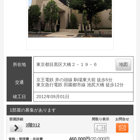
所在地
東京都目黒区大橋２－１９－６
地図
京王電鉄 井の頭線 駒場東大前 徒歩5分
交通
東京急行電鉄 田園都市線 池尻大橋 徒歩12分
竣工日
2012年09月01日
1部屋の募集があります
部屋詳細
間取り表示
お問合せ
3階312
460,000円
20,000円
賃料・管理費・共益費