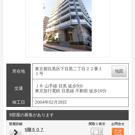
東京都目黒区下目黒二丁目２２番１
所在地
地図
１号
ＪＲ 山手線 目黒 徒歩9分
交通
東京急行電鉄 目黒線 不動前 徒歩10分
竣工日
2004年02月28日
8部屋の募集があります
部屋詳細
間取り表示
お問合せ
5階５０７