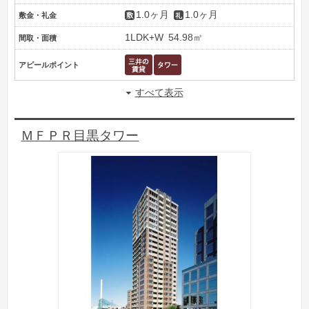
1.0ヶ月
1.0ヶ月
敷金・礼金
1LDK+W
54.98㎡
間取・面積
アピールポイント
すべて表示
ＭＦＰＲ目黒タワー