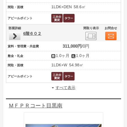
1LDK+DEN
58.6㎡
間取・面積
アピールポイント
部屋詳細
間取り表示
お問合せ
6階６０２
311,000円
0円
賃料・管理費・共益費
1.0ヶ月
1.0ヶ月
敷金・礼金
1LDK+W
54.98㎡
間取・面積
アピールポイント
すべて表示
ＭＦＰＲコート目黒南