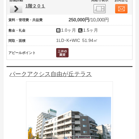
1階２０１
250,000円
10,000円
賃料・管理費・共益費
1.0ヶ月
1.5ヶ月
敷金・礼金
1LD･K+WIC
51.94㎡
間取・面積
アピールポイント
パークアクシス自由が丘テラス