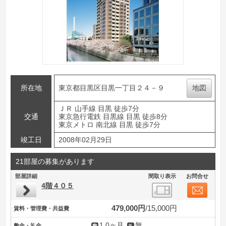
所在地
東京都目黒区目黒一丁目２４－９
地図
ＪＲ 山手線 目黒 徒歩7分
交通
東京急行電鉄 目黒線 目黒 徒歩8分
東京メトロ 南北線 目黒 徒歩7分
竣工日
2008年02月29日
21部屋の募集があります
部屋詳細
間取り表示
お問合せ
4階４０５
479,000円
15,000円
賃料・管理費・共益費
1.0ヶ月
無
敷金・礼金