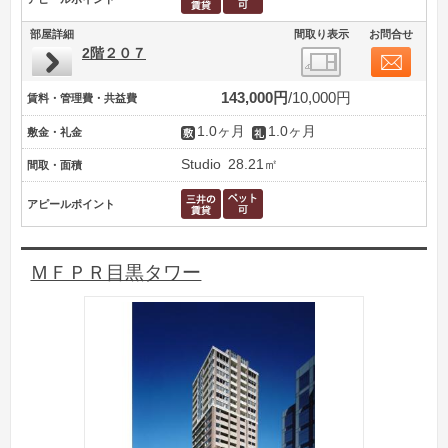
部屋詳細
間取り表示
お問合せ
2階２０７
143,000円
10,000円
賃料・管理費・共益費
1.0ヶ月
1.0ヶ月
敷金・礼金
Studio
28.21㎡
間取・面積
アピールポイント
ＭＦＰＲ目黒タワー