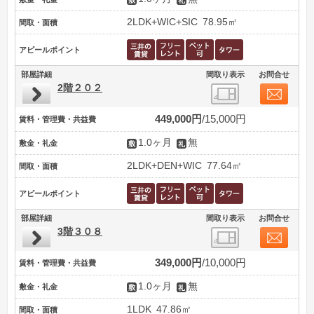
2LDK+WIC+SIC
78.95㎡
間取・面積
アピールポイント
部屋詳細
間取り表示
お問合せ
2階２０２
449,000円
15,000円
賃料・管理費・共益費
1.0ヶ月
無
敷金・礼金
2LDK+DEN+WIC
77.64㎡
間取・面積
アピールポイント
部屋詳細
間取り表示
お問合せ
3階３０８
349,000円
10,000円
賃料・管理費・共益費
1.0ヶ月
無
敷金・礼金
1LDK
47.86㎡
間取・面積