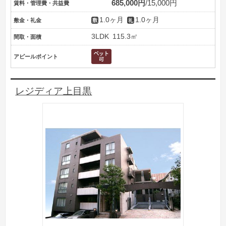
685,000円
15,000円
賃料・管理費・共益費
1.0ヶ月
1.0ヶ月
敷金・礼金
3LDK
115.3㎡
間取・面積
アピールポイント
レジディア上目黒