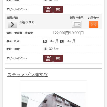
間取・面積
アピールポイント
部屋詳細
間取り表示
お問合せ
6階６０６
122,000円
10,000円
賃料・管理費・共益費
1.0ヶ月
1.0ヶ月
敷金・礼金
1K
32.3㎡
間取・面積
アピールポイント
ステラメゾン碑文谷