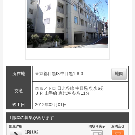
所在地
東京都目黒区中目黒1-8-3
地図
東京メトロ 日比谷線 中目黒 徒歩6分
交通
ＪＲ 山手線 恵比寿 徒歩11分
竣工日
2012年02月01日
1部屋の募集があります
部屋詳細
間取り表示
お問合せ
1階102