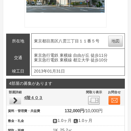
所在地
東京都目黒区八雲三丁目１１番５号
地図
東京急行電鉄 東横線 自由が丘 徒歩11分
交通
東京急行電鉄 東横線 都立大学 徒歩10分
竣工日
2013年01月31日
4部屋の募集があります
部屋詳細
間取り表示
お問合せ
4階４０３
132,000円
10,000円
賃料・管理費・共益費
1.0ヶ月
1.0ヶ月
敷金・礼金
1K
25.2㎡
間取・面積