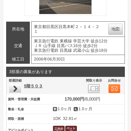
東京都目黒区目黒本町２－１４－２
所在地
地図
１
東京急行電鉄 東横線 学芸大学 徒歩12分
交通
ＪＲ 山手線 目黒バス16分 徒歩2分
東京急行電鉄 目黒線 武蔵小山 徒歩18分
竣工日
2006年06月30日
3部屋の募集があります
部屋詳細
間取り表示
お問合せ
5階５０３
170,000円
8,000円
賃料・管理費・共益費
1.0ヶ月
1.0ヶ月
敷金・礼金
1DK
32.81㎡
間取・面積
アピールポイント