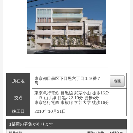
東京都目黒区下目黒六丁目１９番７
所在地
地図
号
東京急行電鉄 目黒線 武蔵小山 徒歩16分
交通
ＪＲ 山手線 目黒バス10分 徒歩4分
東京急行電鉄 東横線 学芸大学 徒歩16分
竣工日
2010年10月31日
1部屋の募集があります
部屋詳細
間取り表示
お問合せ