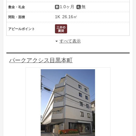
1.0ヶ月
無
敷金・礼金
1K
26.16㎡
間取・面積
アピールポイント
すべて表示
パークアクシス目黒本町