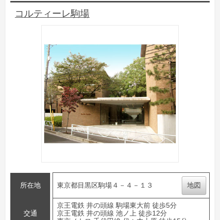
コルティーレ駒場
所在地
東京都目黒区駒場４－４－１３
地図
京王電鉄 井の頭線 駒場東大前 徒歩5分
交通
京王電鉄 井の頭線 池ノ上 徒歩12分