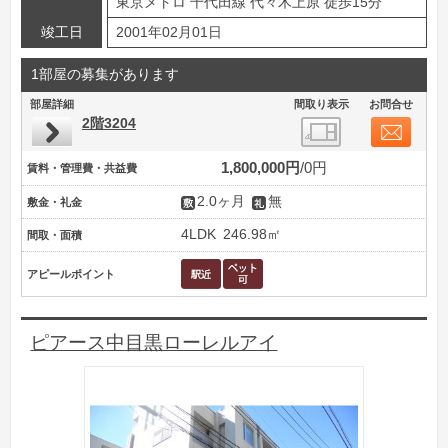
東京メトロ 千代田線 代々木上原 徒歩15分
竣工日
2001年02月01日
1部屋の募集があります
部屋詳細
間取り表示
お問合せ
2階3204
1,800,000円
0円
賃料・管理費・共益費
2.0ヶ月
無
敷金・礼金
4LDK
246.98㎡
間取・面積
アピールポイント
ピアース中目黒ローレルアイ