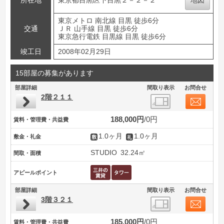
所在地
東京都目黒区下目黒２－２－２
地図
東京メトロ 南北線 目黒 徒歩6分
交通
ＪＲ 山手線 目黒 徒歩6分
東京急行電鉄 目黒線 目黒 徒歩6分
竣工日
2008年02月29日
15部屋の募集があります
部屋詳細
間取り表示
お問合せ
2階２１１
188,000円
0円
賃料・管理費・共益費
1.0ヶ月
1.0ヶ月
敷金・礼金
STUDIO
32.24㎡
間取・面積
アピールポイント
部屋詳細
間取り表示
お問合せ
3階３２１
185,000円
0円
賃料・管理費・共益費