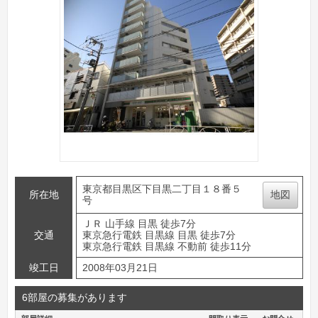
東京都目黒区下目黒二丁目１８番５
所在地
地図
号
ＪＲ 山手線 目黒 徒歩7分
交通
東京急行電鉄 目黒線 目黒 徒歩7分
東京急行電鉄 目黒線 不動前 徒歩11分
竣工日
2008年03月21日
6部屋の募集があります