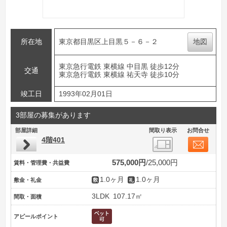
所在地
東京都目黒区上目黒５－６－２
地図
東京急行電鉄 東横線 中目黒 徒歩12分
交通
東京急行電鉄 東横線 祐天寺 徒歩10分
竣工日
1993年02月01日
3部屋の募集があります
部屋詳細
間取り表示
お問合せ
4階401
575,000円
25,000円
賃料・管理費・共益費
1.0ヶ月
1.0ヶ月
敷金・礼金
3LDK
107.17㎡
間取・面積
アピールポイント