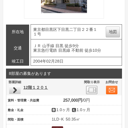
東京都目黒区下目黒二丁目２２番１
所在地
地図
１号
ＪＲ 山手線 目黒 徒歩9分
交通
東京急行電鉄 目黒線 不動前 徒歩10分
竣工日
2004年02月28日
8部屋の募集があります
部屋詳細
間取り表示
お問合せ
12階１２０１
257,000円
0円
賃料・管理費・共益費
1.0ヶ月
1.0ヶ月
敷金・礼金
1LD･K
50.35㎡
間取・面積