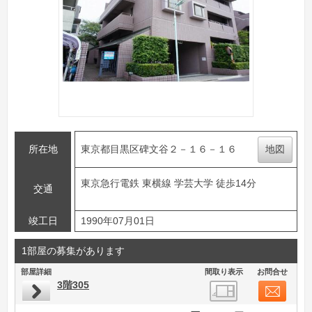
所在地
東京都目黒区碑文谷２－１６－１６
地図
東京急行電鉄 東横線 学芸大学 徒歩14分
交通
竣工日
1990年07月01日
1部屋の募集があります
部屋詳細
間取り表示
お問合せ
3階305