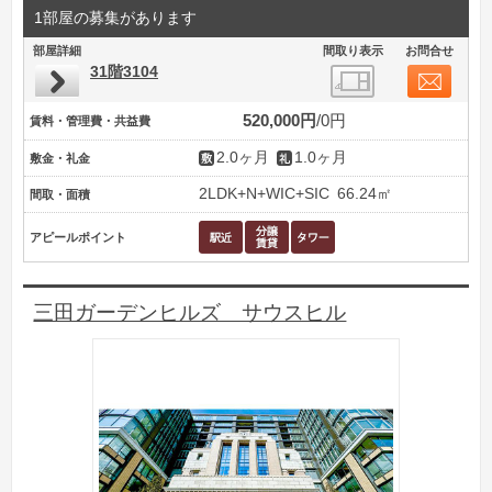
1部屋の募集があります
部屋詳細
間取り表示
お問合せ
31階3104
520,000円
0円
賃料・管理費・共益費
2.0ヶ月
1.0ヶ月
敷金・礼金
2LDK+N+WIC+SIC
66.24㎡
間取・面積
アピールポイント
三田ガーデンヒルズ サウスヒル