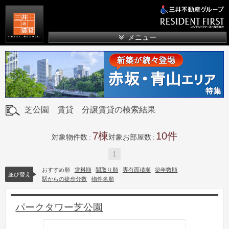
三井の賃貸
メニュー
芝公園 賃貸 分譲賃貸の検索結果
7
10
対象物件数
対象お部屋数
1
おすすめ順
賃料順
間取り順
専有面積順
築年数順
並び替え
駅からの徒歩分数
物件名順
パークタワー芝公園