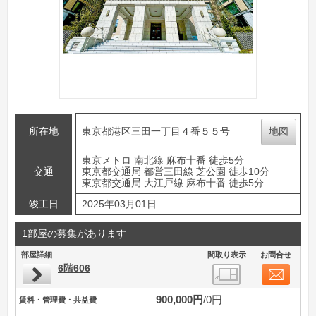
所在地
東京都港区三田一丁目４番５５号
地図
東京メトロ 南北線 麻布十番 徒歩5分
交通
東京都交通局 都営三田線 芝公園 徒歩10分
東京都交通局 大江戸線 麻布十番 徒歩5分
竣工日
2025年03月01日
1部屋の募集があります
部屋詳細
間取り表示
お問合せ
6階606
900,000円
0円
賃料・管理費・共益費