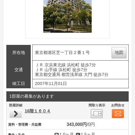
所在地
東京都港区芝一丁目２番１号
地図
ＪＲ 京浜東北線 浜松町 徒歩7分
交通
ＪＲ 山手線 浜松町 徒歩7分
東京都交通局 都営浅草線 大門 徒歩7分
竣工日
2007年11月01日
1部屋の募集があります
部屋詳細
間取り表示
お問合せ
16階１６０４
343,000円
0円
賃料・管理費・共益費
1.0ヶ月
1.5ヶ月
敷金・礼金