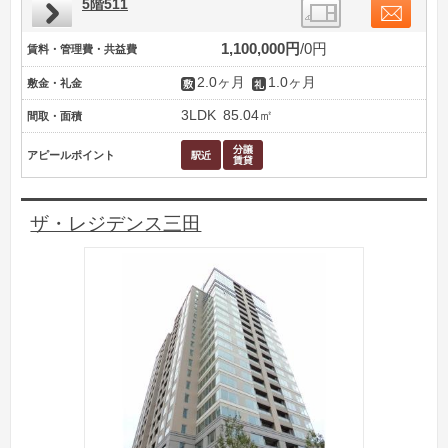
5階511
1,100,000円
0円
賃料・管理費・共益費
2.0ヶ月
1.0ヶ月
敷金・礼金
3LDK
85.04㎡
間取・面積
アピールポイント
ザ・レジデンス三田