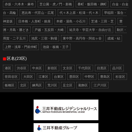
赤坂・六本木・麻布
芝公園・虎ノ門・新橋
番町・飯田橋・麹町
白金・白金
台・高輪
恵比寿・代官山・広尾
代々木上原・松濤・代々木
早稲田・落合・
神楽坂
日本橋・人形町・銀座
本郷・湯島・小石川
芝浦・三田・芝
豊
洲・月島・勝どき
戸越・五反田・大崎
祐天寺・学芸大学・自由が丘
駒沢・
用賀・二子玉川
池尻・三宿・駒場
東中野・高円寺・阿佐ヶ谷
成城・砧
上野・浅草・門前仲町
池袋・板橋・王子
区名(23区)
港区
渋谷区
中央区
新宿区
文京区
千代田区
目黒区
品川区
世田谷区
大田区
江東区
台東区
墨田区
中野区
豊島区
杉並区
板橋区
北区
練馬区
荒川区
足立区
葛飾区
江戸川区