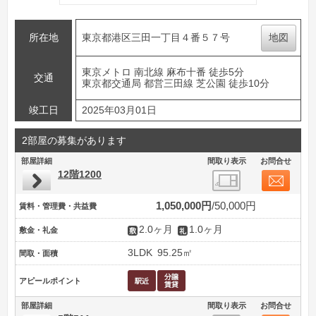
所在地
東京都港区三田一丁目４番５７号
地図
東京メトロ 南北線 麻布十番 徒歩5分
交通
東京都交通局 都営三田線 芝公園 徒歩10分
竣工日
2025年03月01日
2部屋の募集があります
部屋詳細
間取り表示
お問合せ
12階1200
1,050,000円
50,000円
賃料・管理費・共益費
2.0ヶ月
1.0ヶ月
敷金・礼金
3LDK
95.25㎡
間取・面積
アピールポイント
部屋詳細
間取り表示
お問合せ