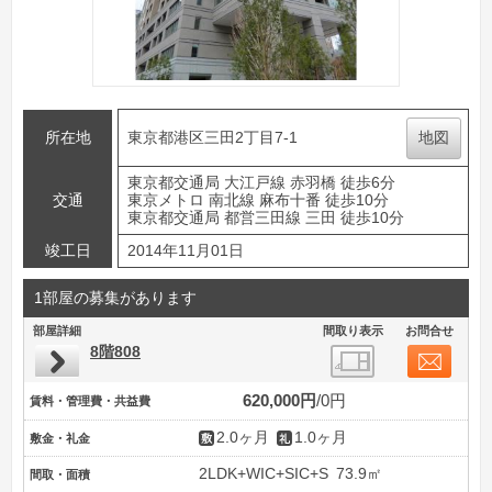
所在地
東京都港区三田2丁目7-1
地図
東京都交通局 大江戸線 赤羽橋 徒歩6分
交通
東京メトロ 南北線 麻布十番 徒歩10分
東京都交通局 都営三田線 三田 徒歩10分
竣工日
2014年11月01日
1部屋の募集があります
部屋詳細
間取り表示
お問合せ
8階808
620,000円
0円
賃料・管理費・共益費
2.0ヶ月
1.0ヶ月
敷金・礼金
2LDK+WIC+SIC+S
73.9㎡
間取・面積