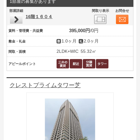
1部屋の募集があります
部屋詳細
間取り表示
お問合せ
16階１６０４
395,000円
0円
賃料・管理費・共益費
1.0ヶ月
2.0ヶ月
敷金・礼金
2LDK+WIC
55.32㎡
間取・面積
アピールポイント
クレストプライムタワー芝