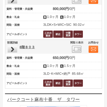
800,000円
0円
賃料・管理費・共益費
1.0ヶ月
1.0ヶ月
敷金・礼金
3LDK+S+WIC+SIC
90.02㎡
間取・面積
アピールポイント
部屋詳細
間取り表示
お問合せ
8階８０３
650,000円
0円
賃料・管理費・共益費
1.0ヶ月
1.5ヶ月
敷金・礼金
3LD･K+WIC+納戸
85.68㎡
間取・面積
アピールポイント
パークコート麻布十番 ザ タワー