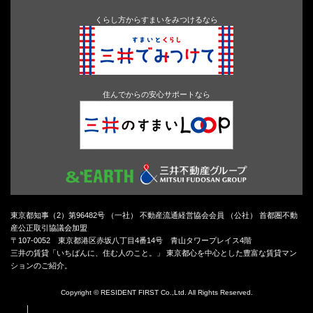
くらし方からすまいをみつけるなら
住んでからの安心サポートなら
東京都知事（2）第96482号 （一社） 不動産流通経営協会会員 （公社） 首都圏不動
産公正取引協議会加盟
〒107-0052 東京都港区赤坂八丁目4番14号 青山タワープレイス4階
三井の賃貸「いちばんに、住む人のこと。」 東京都心を中心とした豊富な賃貸マン
ションのご紹介。
Copyright © RESIDENT FIRST Co.,Ltd. All Rights Reserved.