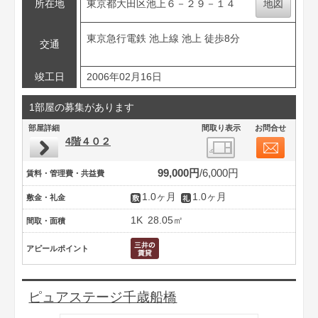
所在地
東京都大田区池上６－２９－１４
地図
東京急行電鉄 池上線 池上 徒歩8分
交通
竣工日
2006年02月16日
1部屋の募集があります
部屋詳細
間取り表示
お問合せ
4階４０２
99,000円
6,000円
賃料・管理費・共益費
1.0ヶ月
1.0ヶ月
敷金・礼金
1K
28.05㎡
間取・面積
アピールポイント
ピュアステージ千歳船橋