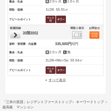
2.0ヶ月
1.0ヶ月
敷金・礼金
1LDK
55.91㎡
間取・面積
アピールポイント
部屋詳細
間取り表示
お問合せ
30階3002
335,000円
0円
賃料・管理費・共益費
2.0ヶ月
無
敷金・礼金
2LDK+Wic+Sic
55.54㎡
間取・面積
アピールポイント
すべて表示
「三井の賃貸」レジデントファーストトップ
キーワードトップ


超高級 マンション