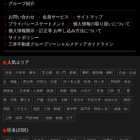
グループ紹介
お問い合わせ
会員サービス
サイトマップ
プライバシーステートメント
個人情報の取り扱いについて
個人情報開示・訂正等 お申し込み方法について
サイトポリシー
三井不動産グループソーシャルメディアガイドライン
人気エリア
赤坂・六本木・麻布
芝公園・虎ノ門・新橋
番町・飯田橋・麹町
白金・白金
台・高輪
恵比寿・代官山・広尾
代々木上原・松濤・代々木
早稲田・落合・
神楽坂
日本橋・人形町・銀座
本郷・湯島・小石川
芝浦・三田・芝
豊
洲・月島・勝どき
戸越・五反田・大崎
祐天寺・学芸大学・自由が丘
駒沢・
用賀・二子玉川
池尻・三宿・駒場
東中野・高円寺・阿佐ヶ谷
成城・砧
上野・浅草・門前仲町
池袋・板橋・王子
区名(23区)