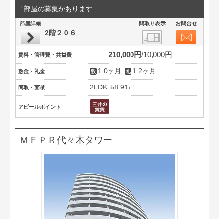
1部屋の募集があります
部屋詳細
間取り表示
お問合せ
2階２０６
210,000円
10,000円
賃料・管理費・共益費
1.0ヶ月
1.2ヶ月
敷金・礼金
2LDK
58.91㎡
間取・面積
アピールポイント
ＭＦＰＲ代々木タワー