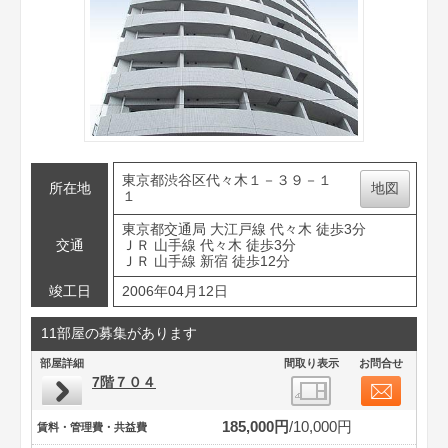
東京都渋谷区代々木１－３９－１
所在地
地図
１
東京都交通局 大江戸線 代々木 徒歩3分
交通
ＪＲ 山手線 代々木 徒歩3分
ＪＲ 山手線 新宿 徒歩12分
竣工日
2006年04月12日
11部屋の募集があります
部屋詳細
間取り表示
お問合せ
7階７０４
185,000円
10,000円
賃料・管理費・共益費