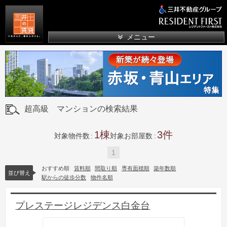
三井の賃貸
メニュー
超高級 マンションの検索結果
1
3
対象物件数
対象お部屋数
1
おすすめ順
賃料順
間取り順
専有面積順
築年数順
並び替え
駅からの徒歩分数
物件名順
プレステージレジデンス白金台