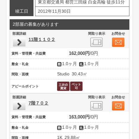
東京都交通局 都営三田線 白金高輪 徒歩11分
竣工日
2012年11月30日
2部屋の募集があります
部屋詳細
間取り表示
お問合せ
11階１１０２
162,000円
0円
賃料・管理費・共益費
1.0ヶ月
1.0ヶ月
敷金・礼金
Studio
30.43㎡
間取・面積
アピールポイント
部屋詳細
間取り表示
お問合せ
7階７０２
163,000円
0円
賃料・管理費・共益費
1.0ヶ月
1.0ヶ月
敷金・礼金
1K
29.88㎡
間取・面積