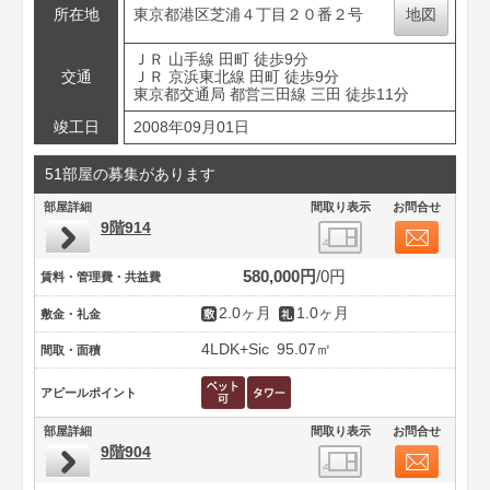
所在地
東京都港区芝浦４丁目２０番２号
地図
ＪＲ 山手線 田町 徒歩9分
交通
ＪＲ 京浜東北線 田町 徒歩9分
東京都交通局 都営三田線 三田 徒歩11分
竣工日
2008年09月01日
51部屋の募集があります
部屋詳細
間取り表示
お問合せ
9階914
580,000円
0円
賃料・管理費・共益費
2.0ヶ月
1.0ヶ月
敷金・礼金
4LDK+Sic
95.07㎡
間取・面積
アピールポイント
部屋詳細
間取り表示
お問合せ
9階904