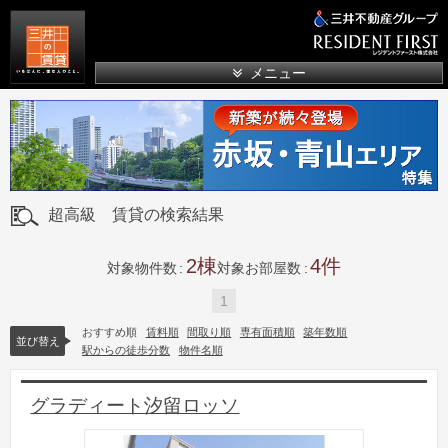
三井の賃貸
メニュー
超高級 賃貸の検索結果
2
4
対象物件数
対象お部屋数
1
おすすめ順
賃料順
間取り順
専有面積順
築年数順
並び替え
駅からの徒歩分数
物件名順
グラディート汐留ロッソ