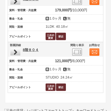
179,000円
10,000円
賃料・管理費・共益費
1.0ヶ月
無
敷金・礼金
1LDK
40.18㎡
間取・面積
アピールポイント
部屋詳細
間取り表示
お問合せ
8階８０４
121,000円
8,000円
賃料・管理費・共益費
1.0ヶ月
無
敷金・礼金
STUDIO
24.24㎡
間取・面積
アピールポイント
「三井の賃貸」レジデントファーストトップ
キーワードトップ

