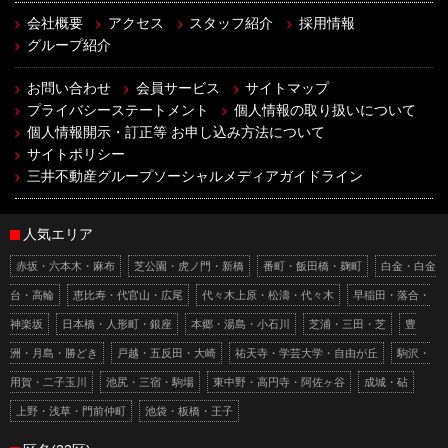
会社概要
アクセス
スタッフ紹介
採用情報
グループ紹介
お問い合わせ
会員サービス
サイトマップ
プライバシーステートメント
個人情報の取り扱いについて
個人情報開示・訂正等 お申し込み方法について
サイトポリシー
三井不動産グループソーシャルメディアガイドライン
人気エリア
赤坂・六本木・麻布
芝公園・虎ノ門・新橋
番町・飯田橋・麹町
白金・白金
台・高輪
恵比寿・代官山・広尾
代々木上原・松濤・代々木
早稲田・落合・
神楽坂
日本橋・人形町・銀座
本郷・湯島・小石川
芝浦・三田・芝
豊
洲・月島・勝どき
戸越・五反田・大崎
祐天寺・学芸大学・自由が丘
駒沢・
用賀・二子玉川
池尻・三宿・駒場
東中野・高円寺・阿佐ヶ谷
成城・砧
上野・浅草・門前仲町
池袋・板橋・王子