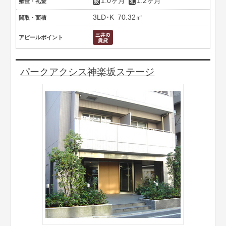
1.0ヶ月
1.2ヶ月
敷金・礼金
3LD･K
70.32㎡
間取・面積
アピールポイント
パークアクシス神楽坂ステージ