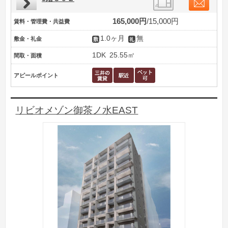
165,000円
15,000円
賃料・管理費・共益費
1.0ヶ月
無
敷金・礼金
1DK
25.55㎡
間取・面積
アピールポイント
リビオメゾン御茶ノ水EAST