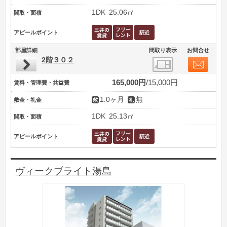
1DK
25.06㎡
間取・面積
アピールポイント
部屋詳細
間取り表示
お問合せ
2階３０２
165,000円
15,000円
賃料・管理費・共益費
1.0ヶ月
無
敷金・礼金
1DK
25.13㎡
間取・面積
アピールポイント
ヴィークブライト湯島