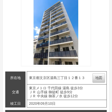
所在地
東京都文京区湯島三丁目１２番１３
地図
東京メトロ 千代田線 湯島 徒歩3分
交通
ＪＲ 山手線 御徒町 徒歩9分
ＪＲ 中央線 御茶ノ水 徒歩12分
竣工日
2020年09月10日