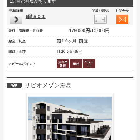
1部屋の募集があります
部屋詳細
間取り表示
お問合せ
5階５０１
179,000円
10,000円
賃料・管理費・共益費
1.0ヶ月
無
敷金・礼金
1DK
36.86㎡
間取・面積
アピールポイント
リビオメゾン湯島
新築