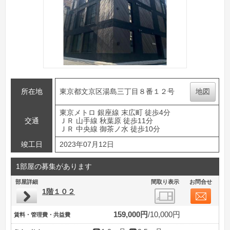
所在地
東京都文京区湯島三丁目８番１２号
地図
東京メトロ 銀座線 末広町 徒歩4分
交通
ＪＲ 山手線 秋葉原 徒歩11分
ＪＲ 中央線 御茶ノ水 徒歩10分
竣工日
2023年07月12日
1部屋の募集があります
部屋詳細
間取り表示
お問合せ
1階１０２
159,000円
10,000円
賃料・管理費・共益費