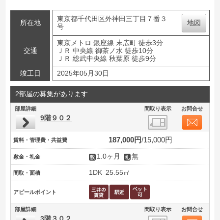
東京都千代田区外神田三丁目７番３
所在地
地図
号
東京メトロ 銀座線 末広町 徒歩3分
交通
ＪＲ 中央線 御茶ノ水 徒歩10分
ＪＲ 総武中央線 秋葉原 徒歩9分
竣工日
2025年05月30日
2部屋の募集があります
部屋詳細
間取り表示
お問合せ
9階９０２
187,000円
15,000円
賃料・管理費・共益費
1.0ヶ月
無
敷金・礼金
1DK
25.55㎡
間取・面積
アピールポイント
部屋詳細
間取り表示
お問合せ
3階３０２