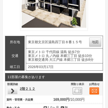
所在地
東京都文京区湯島四丁目８番１５号
地図
東京メトロ 千代田線 湯島 徒歩7分
交通
東京メトロ 丸ノ内線 本郷三丁目 徒歩10分
東京都交通局 大江戸線 本郷三丁目 徒歩8分
竣工日
2026年03月17日
11部屋の募集があります
部屋詳細
間取り表示
お問合せ
2階２１２
169,000円
10,000円
賃料・管理費・共益費
1.0ヶ月
無
敷金・礼金