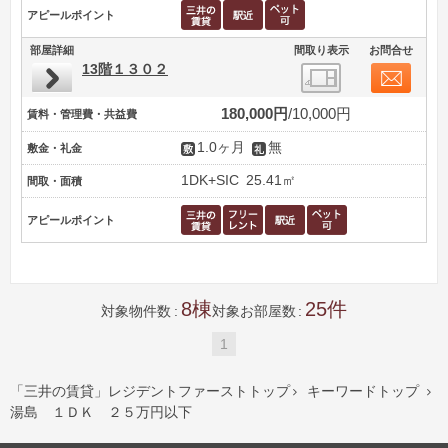
アピールポイント
部屋詳細
間取り表示
お問合せ
13階１３０２
180,000円
10,000円
賃料・管理費・共益費
1.0ヶ月
無
敷金・礼金
1DK+SIC
25.41㎡
間取・面積
アピールポイント
8
25
対象物件数
対象お部屋数
1
「三井の賃貸」レジデントファーストトップ
キーワードトップ


湯島 １ＤＫ ２５万円以下