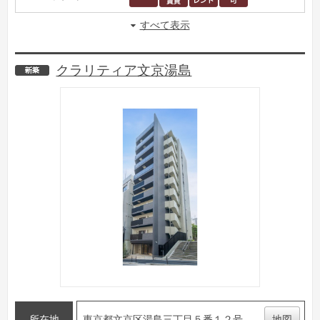
すべて表示
クラリティア文京湯島
新築
所在地
東京都文京区湯島三丁目５番１２号
地図