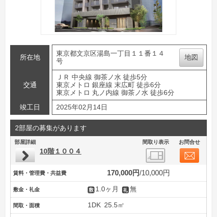
東京都文京区湯島一丁目１１番１４
所在地
地図
号
ＪＲ 中央線 御茶ノ水 徒歩5分
交通
東京メトロ 銀座線 末広町 徒歩6分
東京メトロ 丸ノ内線 御茶ノ水 徒歩6分
竣工日
2025年02月14日
2部屋の募集があります
部屋詳細
間取り表示
お問合せ
10階１００４
170,000円
10,000円
賃料・管理費・共益費
1.0ヶ月
無
敷金・礼金
1DK
25.5㎡
間取・面積