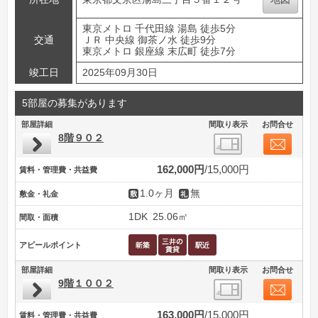
東京メトロ 千代田線 湯島 徒歩5分
交通
ＪＲ 中央線 御茶ノ水 徒歩9分
東京メトロ 銀座線 末広町 徒歩7分
竣工日
2025年09月30日
5部屋の募集があります
部屋詳細
間取り表示
お問合せ
8階９０２
162,000円
15,000円
賃料・管理費・共益費
1.0ヶ月
無
敷金・礼金
1DK
25.06㎡
間取・面積
アピールポイント
部屋詳細
間取り表示
お問合せ
9階１００２
163,000円
15,000円
賃料・管理費・共益費