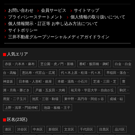
お問い合わせ
会員サービス
サイトマップ
プライバシーステートメント
個人情報の取り扱いについて
個人情報開示・訂正等 お申し込み方法について
サイトポリシー
三井不動産グループソーシャルメディアガイドライン
人気エリア
赤坂・六本木・麻布
芝公園・虎ノ門・新橋
番町・飯田橋・麹町
白金・白金
台・高輪
恵比寿・代官山・広尾
代々木上原・松濤・代々木
早稲田・落合・
神楽坂
日本橋・人形町・銀座
本郷・湯島・小石川
芝浦・三田・芝
豊
洲・月島・勝どき
戸越・五反田・大崎
祐天寺・学芸大学・自由が丘
駒沢・
用賀・二子玉川
池尻・三宿・駒場
東中野・高円寺・阿佐ヶ谷
成城・砧
上野・浅草・門前仲町
池袋・板橋・王子
区名(23区)
港区
渋谷区
中央区
新宿区
文京区
千代田区
目黒区
品川区