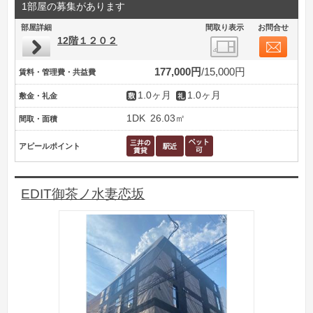
1部屋の募集があります
部屋詳細
間取り表示
お問合せ
12階１２０２
177,000円
15,000円
賃料・管理費・共益費
1.0ヶ月
1.0ヶ月
敷金・礼金
1DK
26.03㎡
間取・面積
アピールポイント
EDIT御茶ノ水妻恋坂