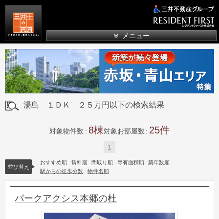
三井の賃貸
メニュー
湯島 １ＤＫ ２５万円以下の検索結果
8
25
対象物件数
対象お部屋数
1
おすすめ順
賃料順
間取り順
専有面積順
築年数順
並び替え
駅からの徒歩分数
物件名順
パークアクシス本郷の杜