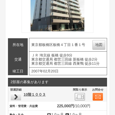
所在地
東京都板橋区板橋４丁目１番１号
地図
ＪＲ 埼京線 板橋 徒歩9分
交通
東京都交通局 都営三田線 新板橋 徒歩2分
東京都交通局 都営三田線 西巣鴨 徒歩11分
竣工日
2007年02月20日
2部屋の募集があります
部屋詳細
間取り表示
お問合せ
10階１００３
225,000円
10,000円
賃料・管理費・共益費
1.0ヶ月
1.0ヶ月
敷金・礼金