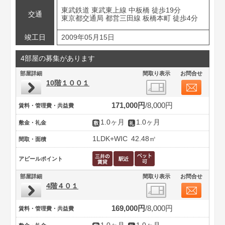
東武鉄道 東武東上線 中板橋 徒歩19分
交通
東京都交通局 都営三田線 板橋本町 徒歩4分
竣工日
2009年05月15日
4部屋の募集があります
部屋詳細
間取り表示
お問合せ
10階１００１
171,000円
8,000円
賃料・管理費・共益費
1.0ヶ月
1.0ヶ月
敷金・礼金
1LDK+WIC
42.48㎡
間取・面積
アピールポイント
部屋詳細
間取り表示
お問合せ
4階４０１
169,000円
8,000円
賃料・管理費・共益費