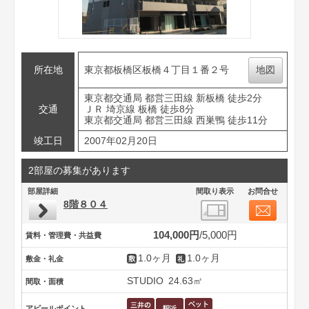
所在地
東京都板橋区板橋４丁目１番２号
地図
東京都交通局 都営三田線 新板橋 徒歩2分
交通
ＪＲ 埼京線 板橋 徒歩8分
東京都交通局 都営三田線 西巣鴨 徒歩11分
竣工日
2007年02月20日
2部屋の募集があります
部屋詳細
間取り表示
お問合せ
8階８０４
104,000円
5,000円
賃料・管理費・共益費
1.0ヶ月
1.0ヶ月
敷金・礼金
STUDIO
24.63㎡
間取・面積
アピールポイント