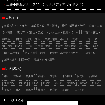
三井不動産グループソーシャルメディアガイドライン
人気エリア
赤坂・六本木・麻布
芝公園・虎ノ門・新橋
番町・飯田橋・麹町
白金・白金
台・高輪
恵比寿・代官山・広尾
代々木上原・松濤・代々木
早稲田・落合・
神楽坂
日本橋・人形町・銀座
本郷・湯島・小石川
芝浦・三田・芝
豊
洲・月島・勝どき
戸越・五反田・大崎
祐天寺・学芸大学・自由が丘
駒沢・
用賀・二子玉川
池尻・三宿・駒場
東中野・高円寺・阿佐ヶ谷
成城・砧
上野・浅草・門前仲町
池袋・板橋・王子
区名(23区)
港区
渋谷区
中央区
新宿区
文京区
千代田区
目黒区
品川区
世田谷区
大田区
江東区
台東区
墨田区
中野区
豊島区
杉並区
板橋区
北区
練馬区
荒川区
足立区
葛飾区
江戸川区
絞り込み