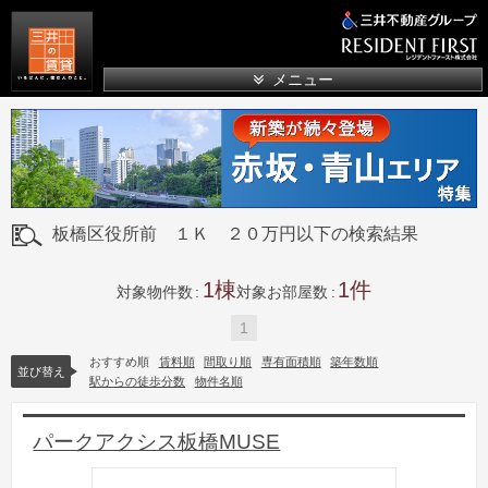
三井の賃貸
メニュー
板橋区役所前 １Ｋ ２０万円以下の検索結果
1
1
対象物件数
対象お部屋数
1
おすすめ順
賃料順
間取り順
専有面積順
築年数順
並び替え
駅からの徒歩分数
物件名順
パークアクシス板橋MUSE