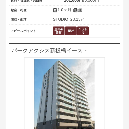
101,000円
5,000円
賃料・管理費・共益費
1.0ヶ月
無
敷金・礼金
STUDIO
23.13㎡
間取・面積
アピールポイント
パークアクシス新板橋イースト