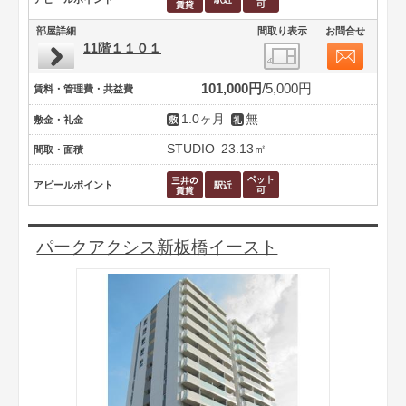
部屋詳細
間取り表示
お問合せ
11階１１０１
101,000円
5,000円
賃料・管理費・共益費
1.0ヶ月
無
敷金・礼金
STUDIO
23.13㎡
間取・面積
アピールポイント
パークアクシス新板橋イースト