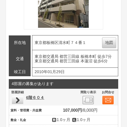
所在地
東京都板橋区清水町７４番１
地図
東京都交通局 都営三田線 板橋本町 徒歩7分
交通
東京都交通局 都営三田線 本蓮沼 徒歩6分
竣工日
2010年01月29日
4部屋の募集があります
部屋詳細
間取り表示
お問合せ
6階６０４
107,000円
8,000円
賃料・管理費・共益費
1.0ヶ月
1.0ヶ月
敷金・礼金