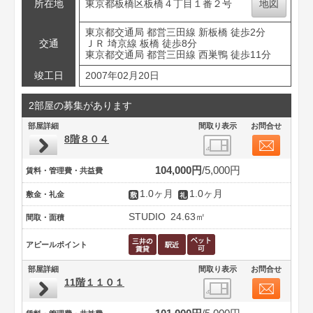
所在地
東京都板橋区板橋４丁目１番２号
地図
東京都交通局 都営三田線 新板橋 徒歩2分
交通
ＪＲ 埼京線 板橋 徒歩8分
東京都交通局 都営三田線 西巣鴨 徒歩11分
竣工日
2007年02月20日
2部屋の募集があります
部屋詳細
間取り表示
お問合せ
8階８０４
104,000円
5,000円
賃料・管理費・共益費
1.0ヶ月
1.0ヶ月
敷金・礼金
STUDIO
24.63㎡
間取・面積
アピールポイント
部屋詳細
間取り表示
お問合せ
11階１１０１