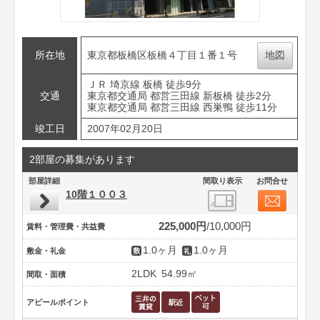
所在地
東京都板橋区板橋４丁目１番１号
地図
ＪＲ 埼京線 板橋 徒歩9分
交通
東京都交通局 都営三田線 新板橋 徒歩2分
東京都交通局 都営三田線 西巣鴨 徒歩11分
竣工日
2007年02月20日
2部屋の募集があります
部屋詳細
間取り表示
お問合せ
10階１００３
225,000円
10,000円
賃料・管理費・共益費
1.0ヶ月
1.0ヶ月
敷金・礼金
2LDK
54.99㎡
間取・面積
アピールポイント