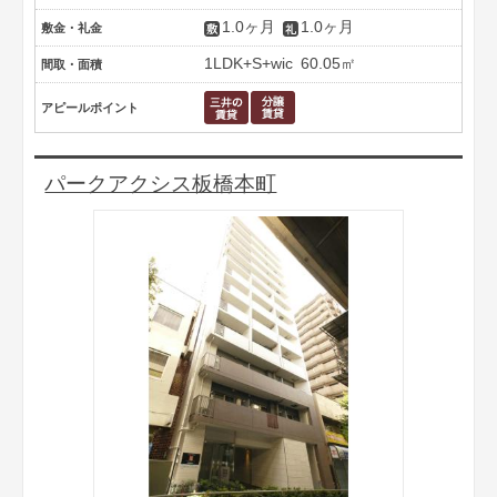
1.0ヶ月
1.0ヶ月
敷金・礼金
1LDK+S+wic
60.05㎡
間取・面積
アピールポイント
パークアクシス板橋本町