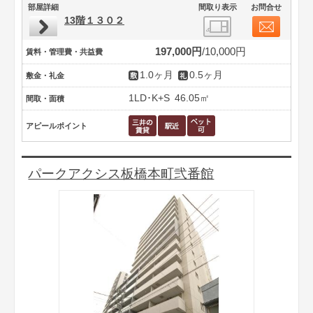
部屋詳細
間取り表示
お問合せ
13階１３０２
197,000円
10,000円
賃料・管理費・共益費
1.0ヶ月
0.5ヶ月
敷金・礼金
1LD･K+S
46.05㎡
間取・面積
アピールポイント
パークアクシス板橋本町弐番館