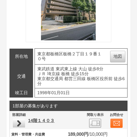
東京都板橋区板橋２丁目１９番１
所在地
地図
０号
東武鉄道 東武東上線 大山 徒歩8分
ＪＲ 埼京線 板橋 徒歩15分
交通
東京都交通局 都営三田線 板橋区役所前 徒歩6
分
竣工日
1998年01月01日
1部屋の募集があります
部屋詳細
間取り表示
お問合せ
14階１４０３
189,000円
10,000円
賃料・管理費・共益費