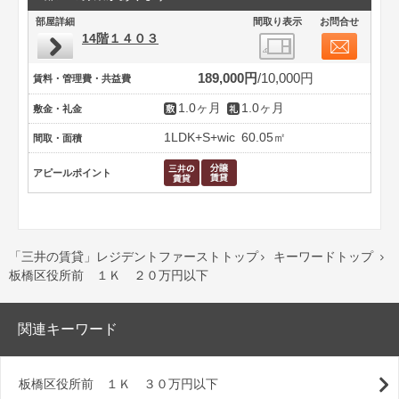
部屋詳細
間取り表示
お問合せ
14階１４０３
189,000円
10,000円
賃料・管理費・共益費
1.0ヶ月
1.0ヶ月
敷金・礼金
1LDK+S+wic
60.05㎡
間取・面積
アピールポイント
「三井の賃貸」レジデントファーストトップ
キーワードトップ


板橋区役所前 １Ｋ ２０万円以下
関連キーワード
板橋区役所前 １Ｋ ３０万円以下