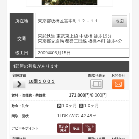
所在地
東京都板橋区宮本町１２－１１
地図
東武鉄道 東武東上線 中板橋 徒歩19分
交通
東京都交通局 都営三田線 板橋本町 徒歩4分
竣工日
2009年05月15日
4部屋の募集があります
部屋詳細
間取り表示
お問合せ
10階１００１
171,000円
8,000円
賃料・管理費・共益費
1.0ヶ月
1.0ヶ月
敷金・礼金
1LDK+WIC
42.48㎡
間取・面積
アピールポイント
部屋詳細
間取り表示
お問合せ