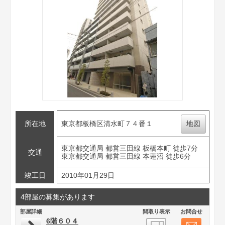
所在地
東京都板橋区清水町７４番１
地図
東京都交通局 都営三田線 板橋本町 徒歩7分
交通
東京都交通局 都営三田線 本蓮沼 徒歩6分
竣工日
2010年01月29日
4部屋の募集があります
部屋詳細
間取り表示
お問合せ
6階６０４