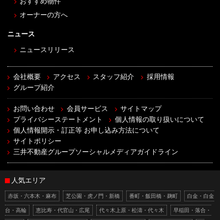
おすすめ物件
オーナーの方へ
ニュース
ニュースリリース
会社概要
アクセス
スタッフ紹介
採用情報
グループ紹介
お問い合わせ
会員サービス
サイトマップ
プライバシーステートメント
個人情報の取り扱いについて
個人情報開示・訂正等 お申し込み方法について
サイトポリシー
三井不動産グループソーシャルメディアガイドライン
人気エリア
赤坂・六本木・麻布
芝公園・虎ノ門・新橋
番町・飯田橋・麹町
白金・白金
台・高輪
恵比寿・代官山・広尾
代々木上原・松濤・代々木
早稲田・落合・