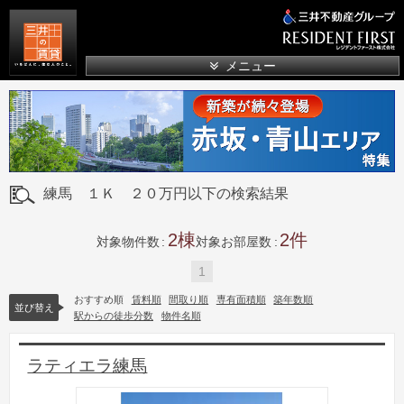
三井の賃貸
メニュー
練馬 １Ｋ ２０万円以下の検索結果
2
2
対象物件数
対象お部屋数
1
おすすめ順
賃料順
間取り順
専有面積順
築年数順
並び替え
駅からの徒歩分数
物件名順
ラティエラ練馬