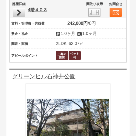
部屋詳細
間取り表示
お問合せ
4階４０３
242,000円
0円
賃料・管理費・共益費
1.0ヶ月
1.0ヶ月
敷金・礼金
2LDK
62.07㎡
間取・面積
アピールポイント
グリーンヒル石神井公園