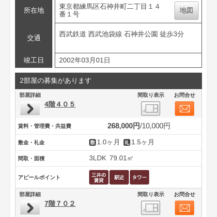
東京都練馬区石神井町二丁目１４
所在地
地図
番１号
西武鉄道 西武池袋線 石神井公園 徒歩3分
交通
竣工日
2002年03月01日
2部屋の募集があります
部屋詳細
間取り表示
お問合せ
4階４０５
268,000円
10,000円
賃料・管理費・共益費
1.0ヶ月
1.5ヶ月
敷金・礼金
3LDK
79.01㎡
間取・面積
アピールポイント
部屋詳細
間取り表示
お問合せ
7階７０２