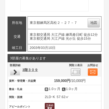
所在地
東京都練馬区高松２－２７－７
地図
東京都交通局 大江戸線 練馬春日町 徒歩12分
交通
東京都交通局 大江戸線 光が丘 徒歩15分
竣工日
2003年03月10日
3部屋の募集があります
部屋詳細
間取り表示
お問合せ
3階３０９
159,000円
10,000円
賃料・管理費・共益費
1.0ヶ月
1.0ヶ月
敷金・礼金
2LD･K
57.62㎡
間取・面積
アピールポイント