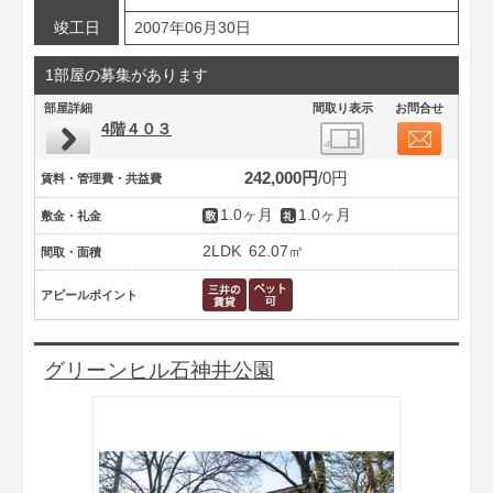
竣工日
2007年06月30日
1部屋の募集があります
部屋詳細
間取り表示
お問合せ
4階４０３
242,000円
0円
賃料・管理費・共益費
1.0ヶ月
1.0ヶ月
敷金・礼金
2LDK
62.07㎡
間取・面積
アピールポイント
グリーンヒル石神井公園