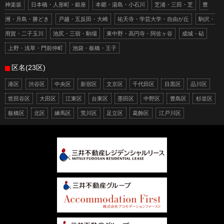
神楽坂
日本橋・人形町・銀座
本郷・湯島・小石川
芝浦・三田・芝
豊
洲・月島・勝どき
戸越・五反田・大崎
祐天寺・学芸大学・自由が丘
駒沢・
用賀・二子玉川
池尻・三宿・駒場
東中野・高円寺・阿佐ヶ谷
成城・砧
上野・浅草・門前仲町
池袋・板橋・王子
区名(23区)
港区
渋谷区
中央区
新宿区
文京区
千代田区
目黒区
品川区
世田谷区
大田区
江東区
台東区
墨田区
中野区
豊島区
杉並区
板橋区
北区
練馬区
荒川区
足立区
葛飾区
江戸川区