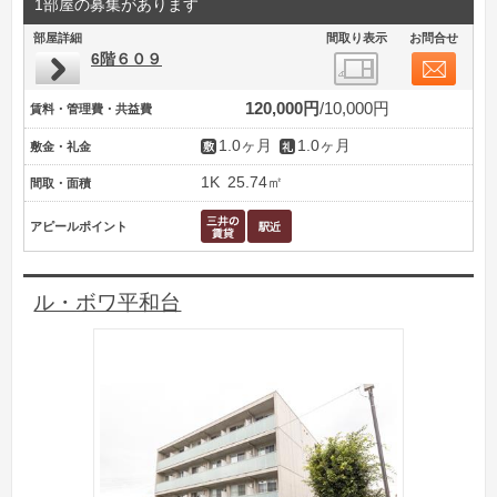
1部屋の募集があります
部屋詳細
間取り表示
お問合せ
6階６０９
120,000円
10,000円
賃料・管理費・共益費
1.0ヶ月
1.0ヶ月
敷金・礼金
1K
25.74㎡
間取・面積
アピールポイント
ル・ボワ平和台