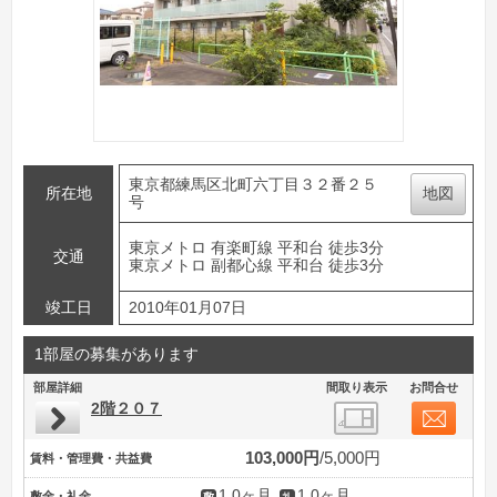
東京都練馬区北町六丁目３２番２５
所在地
地図
号
東京メトロ 有楽町線 平和台 徒歩3分
交通
東京メトロ 副都心線 平和台 徒歩3分
竣工日
2010年01月07日
1部屋の募集があります
部屋詳細
間取り表示
お問合せ
2階２０７
103,000円
5,000円
賃料・管理費・共益費
1.0ヶ月
1.0ヶ月
敷金・礼金