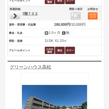
アピールポイント
部屋詳細
間取り表示
お問合せ
7階７０２
190,000円
10,000円
賃料・管理費・共益費
1.0ヶ月
無
敷金・礼金
2LDK
61.23㎡
間取・面積
アピールポイント
グリーンハウス高松