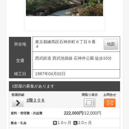
東京都練馬区石神井町６丁目６番
所在地
地図
４
西武鉄道 西武池袋線 石神井公園 徒歩10分
交通
竣工日
1987年04月02日
1部屋の募集があります
部屋詳細
間取り表示
お問合せ
2階２０６
222,000円
12,000円
賃料・管理費・共益費
1.0ヶ月
2.0ヶ月
敷金・礼金