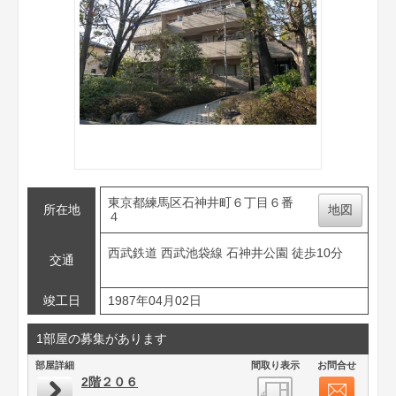
東京都練馬区石神井町６丁目６番
所在地
地図
４
西武鉄道 西武池袋線 石神井公園 徒歩10分
交通
竣工日
1987年04月02日
1部屋の募集があります
部屋詳細
間取り表示
お問合せ
2階２０６