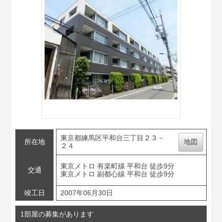
東京都練馬区平和台三丁目２３－
所在地
地図
２４
東京メトロ 有楽町線 平和台 徒歩9分
交通
東京メトロ 副都心線 平和台 徒歩9分
竣工日
2007年06月30日
1部屋の募集があります