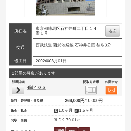
東京都練馬区石神井町二丁目１４
所在地
地図
番１号
西武鉄道 西武池袋線 石神井公園 徒歩3分
交通
竣工日
2002年03月01日
2部屋の募集があります
部屋詳細
間取り表示
お問合せ
4階４０５
268,000円
10,000円
賃料・管理費・共益費
1.0ヶ月
1.5ヶ月
敷金・礼金
3LDK
79.01㎡
間取・面積