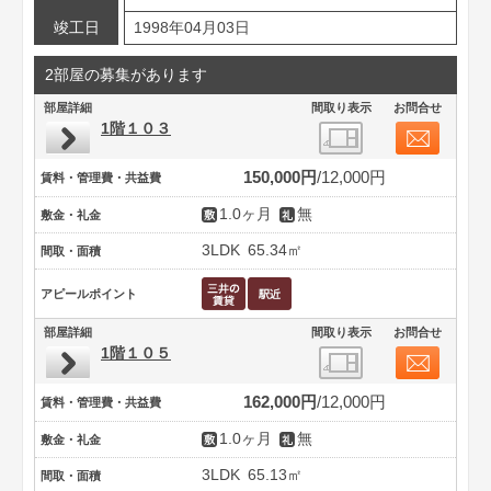
竣工日
1998年04月03日
2部屋の募集があります
部屋詳細
間取り表示
お問合せ
1階１０３
150,000円
12,000円
賃料・管理費・共益費
1.0ヶ月
無
敷金・礼金
3LDK
65.34㎡
間取・面積
アピールポイント
部屋詳細
間取り表示
お問合せ
1階１０５
162,000円
12,000円
賃料・管理費・共益費
1.0ヶ月
無
敷金・礼金
3LDK
65.13㎡
間取・面積