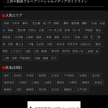
三井不動産グループソーシャルメディアガイドライン
人気エリア
赤坂・六本木・麻布
芝公園・虎ノ門・新橋
番町・飯田橋・麹町
白金・白金
台・高輪
恵比寿・代官山・広尾
代々木上原・松濤・代々木
早稲田・落合・
神楽坂
日本橋・人形町・銀座
本郷・湯島・小石川
芝浦・三田・芝
豊
洲・月島・勝どき
戸越・五反田・大崎
祐天寺・学芸大学・自由が丘
駒沢・
用賀・二子玉川
池尻・三宿・駒場
東中野・高円寺・阿佐ヶ谷
成城・砧
上野・浅草・門前仲町
池袋・板橋・王子
区名(23区)
港区
渋谷区
中央区
新宿区
文京区
千代田区
目黒区
品川区
世田谷区
大田区
江東区
台東区
墨田区
中野区
豊島区
杉並区
板橋区
北区
練馬区
荒川区
足立区
葛飾区
江戸川区