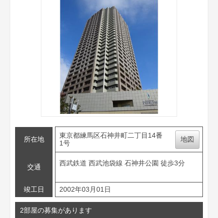
東京都練馬区石神井町二丁目14番
所在地
地図
1号
西武鉄道 西武池袋線 石神井公園 徒歩3分
交通
竣工日
2002年03月01日
2部屋の募集があります