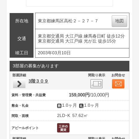
所在地
東京都練馬区高松２－２７－７
地図
東京都交通局 大江戸線 練馬春日町 徒歩12分
交通
東京都交通局 大江戸線 光が丘 徒歩15分
竣工日
2003年03月10日
3部屋の募集があります
部屋詳細
間取り表示
お問合せ
3階３０９
159,000円
10,000円
賃料・管理費・共益費
1.0ヶ月
1.0ヶ月
敷金・礼金
2LD･K
57.62㎡
間取・面積
アピールポイント
部屋詳細
間取り表示
お問合せ