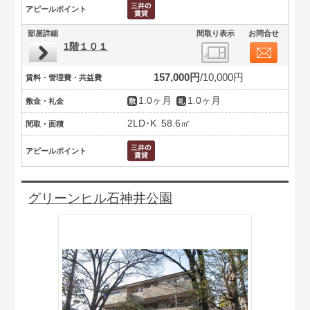
アピールポイント
部屋詳細
間取り表示
お問合せ
1階１０１
157,000円
10,000円
賃料・管理費・共益費
1.0ヶ月
1.0ヶ月
敷金・礼金
2LD･K
58.6㎡
間取・面積
アピールポイント
グリーンヒル石神井公園