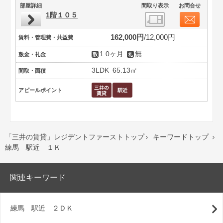
部屋詳細
間取り表示
お問合せ
1階１０５
162,000円
12,000円
賃料・管理費・共益費
1.0ヶ月
無
敷金・礼金
3LDK
65.13㎡
間取・面積
アピールポイント
「三井の賃貸」レジデントファーストトップ
キーワードトップ


練馬 駅近 １Ｋ
関連キーワード
練馬 駅近 ２ＤＫ