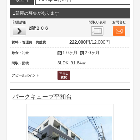
1部屋の募集があります
部屋詳細
間取り表示
お問合せ
2階２０６
222,000円
12,000円
賃料・管理費・共益費
1.0ヶ月
2.0ヶ月
敷金・礼金
3LDK
91.84㎡
間取・面積
アピールポイント
パークキューブ平和台