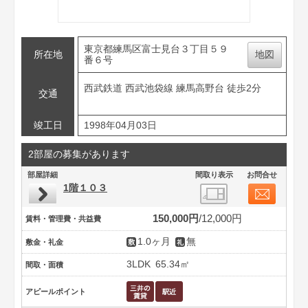
東京都練馬区富士見台３丁目５９
所在地
地図
番６号
西武鉄道 西武池袋線 練馬高野台 徒歩2分
交通
竣工日
1998年04月03日
2部屋の募集があります
部屋詳細
間取り表示
お問合せ
1階１０３
150,000円
12,000円
賃料・管理費・共益費
1.0ヶ月
無
敷金・礼金
3LDK
65.34㎡
間取・面積
アピールポイント