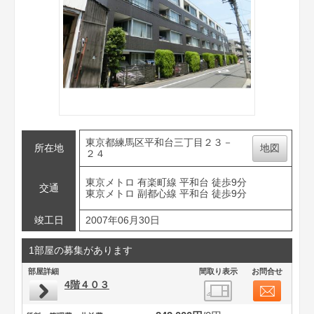
東京都練馬区平和台三丁目２３－
所在地
地図
２４
東京メトロ 有楽町線 平和台 徒歩9分
交通
東京メトロ 副都心線 平和台 徒歩9分
竣工日
2007年06月30日
1部屋の募集があります
部屋詳細
間取り表示
お問合せ
4階４０３