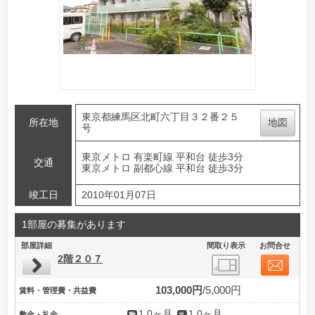
東京都練馬区北町六丁目３２番２５
所在地
地図
号
東京メトロ 有楽町線 平和台 徒歩3分
交通
東京メトロ 副都心線 平和台 徒歩3分
竣工日
2010年01月07日
1部屋の募集があります
部屋詳細
間取り表示
お問合せ
2階２０７
103,000円
5,000円
賃料・管理費・共益費
1.0ヶ月
1.0ヶ月
敷金・礼金