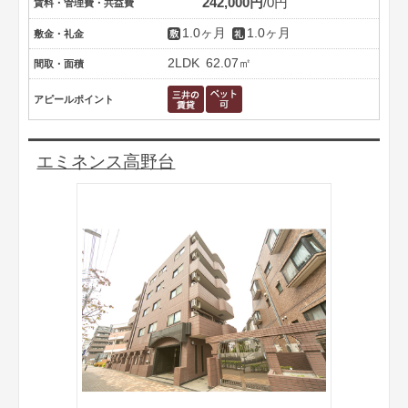
242,000円
0円
賃料・管理費・共益費
1.0ヶ月
1.0ヶ月
敷金・礼金
2LDK
62.07㎡
間取・面積
アピールポイント
エミネンス高野台