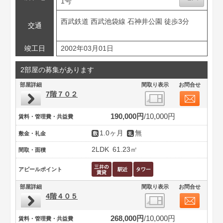
1号
西武鉄道 西武池袋線 石神井公園 徒歩3分
交通
竣工日
2002年03月01日
2部屋の募集があります
部屋詳細
間取り表示
お問合せ
7階７０２
190,000円
10,000円
賃料・管理費・共益費
1.0ヶ月
無
敷金・礼金
2LDK
61.23㎡
間取・面積
アピールポイント
部屋詳細
間取り表示
お問合せ
4階４０５
268,000円
10,000円
賃料・管理費・共益費