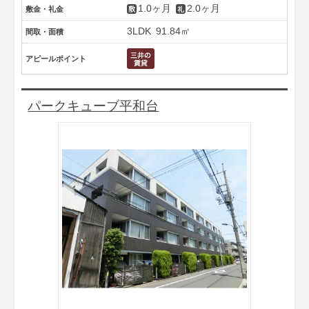
1.0ヶ月
2.0ヶ月
敷金・礼金
3LDK
91.84㎡
間取・面積
アピールポイント
パークキューブ平和台