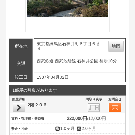
東京都練馬区石神井町６丁目６番
所在地
地図
４
西武鉄道 西武池袋線 石神井公園 徒歩10分
交通
竣工日
1987年04月02日
1部屋の募集があります
部屋詳細
間取り表示
お問合せ
2階２０６
222,000円
12,000円
賃料・管理費・共益費
1.0ヶ月
2.0ヶ月
敷金・礼金