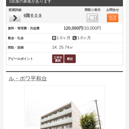
1部屋の募集があります
部屋詳細
間取り表示
お問合せ
6階６０９
120,000円
10,000円
賃料・管理費・共益費
1.0ヶ月
1.0ヶ月
敷金・礼金
1K
25.74㎡
間取・面積
アピールポイント
ル・ボワ平和台