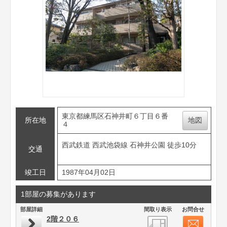
東京都練馬区石神井町６丁目６番
所在地
地図
４
西武鉄道 西武池袋線 石神井公園 徒歩10分
交通
竣工日
1987年04月02日
1部屋の募集があります
部屋詳細
間取り表示
お問合せ
2階２０６