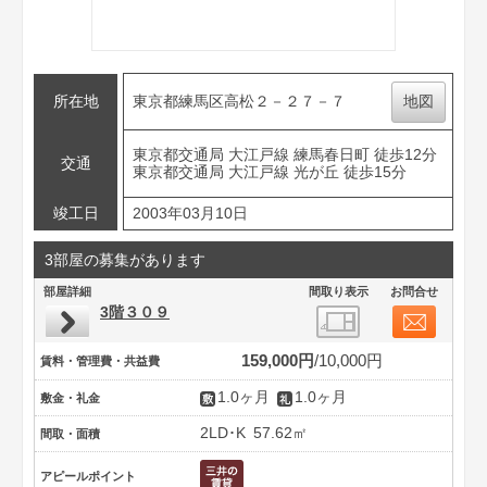
所在地
東京都練馬区高松２－２７－７
地図
東京都交通局 大江戸線 練馬春日町 徒歩12分
交通
東京都交通局 大江戸線 光が丘 徒歩15分
竣工日
2003年03月10日
3部屋の募集があります
部屋詳細
間取り表示
お問合せ
3階３０９
159,000円
10,000円
賃料・管理費・共益費
1.0ヶ月
1.0ヶ月
敷金・礼金
2LD･K
57.62㎡
間取・面積
アピールポイント