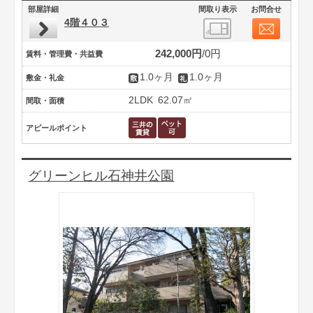
部屋詳細
間取り表示
お問合せ
4階４０３
242,000円
0円
賃料・管理費・共益費
1.0ヶ月
1.0ヶ月
敷金・礼金
2LDK
62.07㎡
間取・面積
アピールポイント
グリーンヒル石神井公園