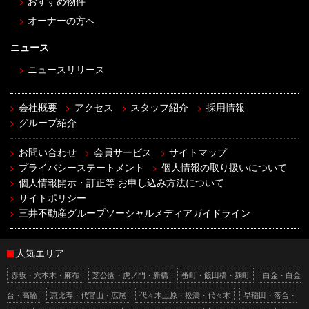
おすすめ物件
オーナーの方へ
ニュース
ニュースリリース
会社概要
アクセス
スタッフ紹介
採用情報
グループ紹介
お問い合わせ
会員サービス
サイトマップ
プライバシーステートメント
個人情報の取り扱いについて
個人情報開示・訂正等 お申し込み方法について
サイトポリシー
三井不動産グループソーシャルメディアガイドライン
人気エリア
赤坂・六本木・麻布
芝公園・虎ノ門・新橋
番町・飯田橋・麹町
白金・白金
台・高輪
恵比寿・代官山・広尾
代々木上原・松濤・代々木
早稲田・落合・