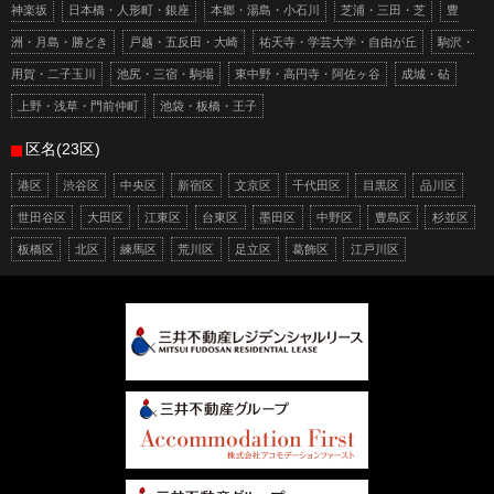
神楽坂
日本橋・人形町・銀座
本郷・湯島・小石川
芝浦・三田・芝
豊
洲・月島・勝どき
戸越・五反田・大崎
祐天寺・学芸大学・自由が丘
駒沢・
用賀・二子玉川
池尻・三宿・駒場
東中野・高円寺・阿佐ヶ谷
成城・砧
上野・浅草・門前仲町
池袋・板橋・王子
区名(23区)
港区
渋谷区
中央区
新宿区
文京区
千代田区
目黒区
品川区
世田谷区
大田区
江東区
台東区
墨田区
中野区
豊島区
杉並区
板橋区
北区
練馬区
荒川区
足立区
葛飾区
江戸川区