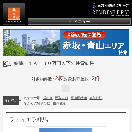
三井の賃貸
メニュー
練馬 １Ｋ ３０万円以下の検索結果
2
2
対象物件数
対象お部屋数
1
おすすめ順
賃料順
間取り順
専有面積順
築年数順
並び替え
駅からの徒歩分数
物件名順
ラティエラ練馬