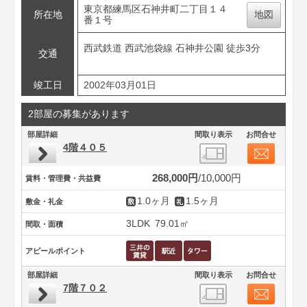
東京都練馬区石神井町二丁目１４
所在地
地図
番１号
西武鉄道 西武池袋線 石神井公園 徒歩3分
交通
竣工日
2002年03月01日
2部屋の募集があります
部屋詳細
間取り表示
お問合せ
4階４０５
268,000円
10,000円
賃料・管理費・共益費
1.0ヶ月
1.5ヶ月
敷金・礼金
3LDK
79.01㎡
間取・面積
アピールポイント
部屋詳細
間取り表示
お問合せ
7階７０２