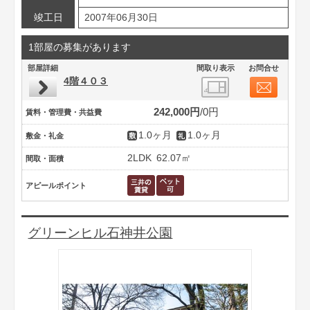
竣工日
2007年06月30日
1部屋の募集があります
部屋詳細
間取り表示
お問合せ
4階４０３
242,000円
0円
賃料・管理費・共益費
1.0ヶ月
1.0ヶ月
敷金・礼金
2LDK
62.07㎡
間取・面積
アピールポイント
グリーンヒル石神井公園