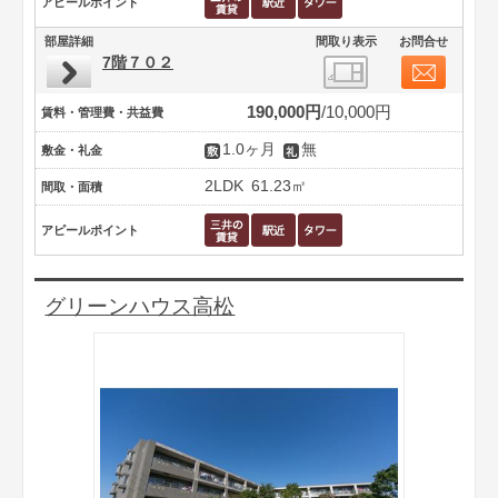
アピールポイント
部屋詳細
間取り表示
お問合せ
7階７０２
190,000円
10,000円
賃料・管理費・共益費
1.0ヶ月
無
敷金・礼金
2LDK
61.23㎡
間取・面積
アピールポイント
グリーンハウス高松