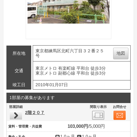
東京都練馬区北町六丁目３２番２５
所在地
地図
号
東京メトロ 有楽町線 平和台 徒歩3分
交通
東京メトロ 副都心線 平和台 徒歩3分
竣工日
2010年01月07日
1部屋の募集があります
部屋詳細
間取り表示
お問合せ
2階２０７
103,000円
5,000円
賃料・管理費・共益費
1.0ヶ月
1.0ヶ月
敷金・礼金