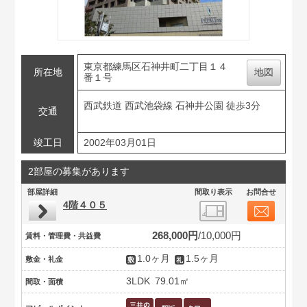
東京都練馬区石神井町二丁目１４
所在地
地図
番１号
西武鉄道 西武池袋線 石神井公園 徒歩3分
交通
竣工日
2002年03月01日
2部屋の募集があります
部屋詳細
間取り表示
お問合せ
4階４０５
268,000円
10,000円
賃料・管理費・共益費
1.0ヶ月
1.5ヶ月
敷金・礼金
3LDK
79.01㎡
間取・面積