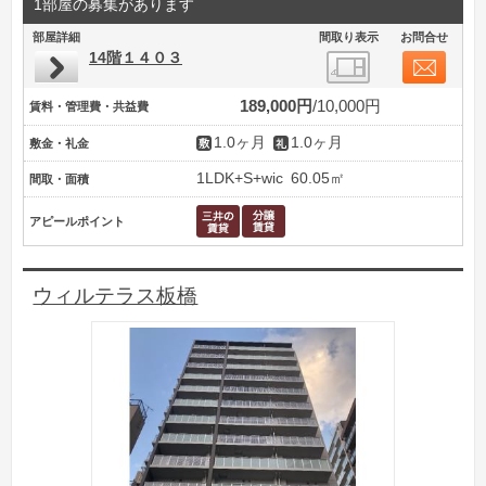
1部屋の募集があります
部屋詳細
間取り表示
お問合せ
14階１４０３
189,000円
10,000円
賃料・管理費・共益費
1.0ヶ月
1.0ヶ月
敷金・礼金
1LDK+S+wic
60.05㎡
間取・面積
アピールポイント
ウィルテラス板橋