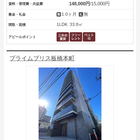
148,000円
15,000円
賃料・管理費・共益費
1.0ヶ月
無
敷金・礼金
1LDK
33.8㎡
間取・面積
アピールポイント
プライムブリス板橋本町