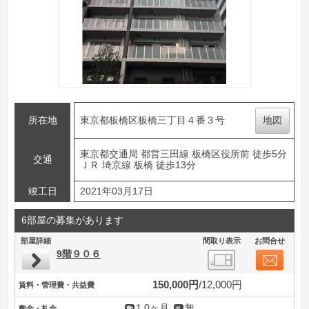
所在地
東京都板橋区板橋三丁目４番３号
地図
東京都交通局 都営三田線 板橋区役所前 徒歩5分
交通
ＪＲ 埼京線 板橋 徒歩13分
竣工日
2021年03月17日
6部屋の募集があります
部屋詳細
間取り表示
お問合せ
9階９０６
150,000円
12,000円
賃料・管理費・共益費
1.0ヶ月
無
敷金・礼金