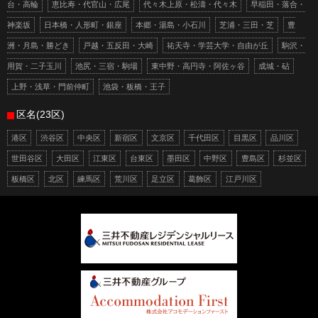
台・高輪
恵比寿・代官山・広尾
代々木上原・松濤・代々木
早稲田・落合・
神楽坂
日本橋・人形町・銀座
本郷・湯島・小石川
芝浦・三田・芝
豊
洲・月島・勝どき
戸越・五反田・大崎
祐天寺・学芸大学・自由が丘
駒沢・
用賀・二子玉川
池尻・三宿・駒場
東中野・高円寺・阿佐ヶ谷
成城・砧
上野・浅草・門前仲町
池袋・板橋・王子
区名(23区)
港区
渋谷区
中央区
新宿区
文京区
千代田区
目黒区
品川区
世田谷区
大田区
江東区
台東区
墨田区
中野区
豊島区
杉並区
板橋区
北区
練馬区
荒川区
足立区
葛飾区
江戸川区