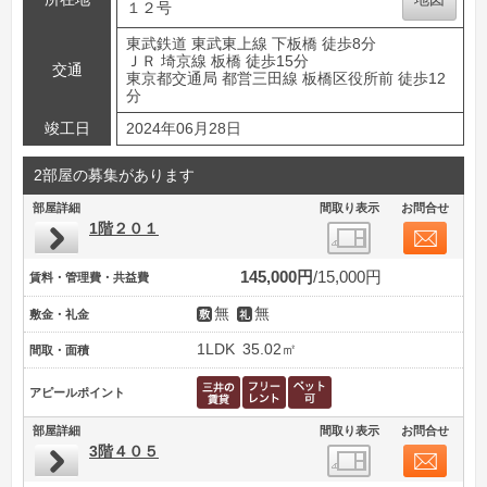
１２号
東武鉄道 東武東上線 下板橋 徒歩8分
ＪＲ 埼京線 板橋 徒歩15分
交通
東京都交通局 都営三田線 板橋区役所前 徒歩12
分
竣工日
2024年06月28日
2部屋の募集があります
部屋詳細
間取り表示
お問合せ
1階２０１
145,000円
15,000円
賃料・管理費・共益費
無
無
敷金・礼金
1LDK
35.02㎡
間取・面積
アピールポイント
部屋詳細
間取り表示
お問合せ
3階４０５