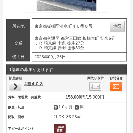
所在地
東京都板橋区清水町４６番８号
地図
東京都交通局 都営三田線 板橋本町 徒歩6分
交通
ＪＲ 埼京線 十条 徒歩27分
ＪＲ 埼京線 赤羽 徒歩30分
竣工日
2025年09月26日
1部屋の募集があります
部屋詳細
間取り表示
お問合せ
4階４０３
158,000円
15,000円
賃料・管理費・共益費
1.0ヶ月
無
敷金・礼金
1LDK
36.25㎡
間取・面積
アピールポイント