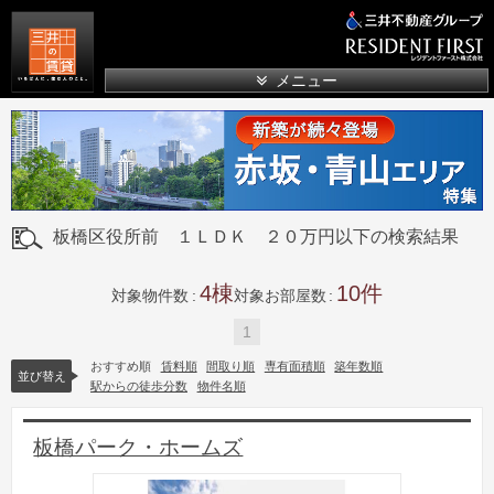
三井の賃貸
メニュー
板橋区役所前 １ＬＤＫ ２０万円以下の検索結果
4
10
対象物件数
対象お部屋数
1
おすすめ順
賃料順
間取り順
専有面積順
築年数順
並び替え
駅からの徒歩分数
物件名順
板橋パーク・ホームズ