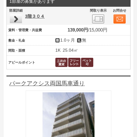
1部屋の募集があります
部屋詳細
間取り表示
お問合せ
3階３０４
139,000円
15,000円
賃料・管理費・共益費
1.0ヶ月
無
敷金・礼金
1K
25.04㎡
間取・面積
アピールポイント
パークアクシス両国馬車通り