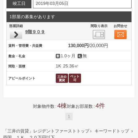
竣工日
2019年03月05日
1部屋の募集があります
部屋詳細
間取り表示
お問合せ
9階９０９
130,000円
20,000円
賃料・管理費・共益費
1.0ヶ月
無
敷金・礼金
1K
25.36㎡
間取・面積
アピールポイント
4
4
対象物件数
対象お部屋数
1
「三井の賃貸」レジデントファーストトップ
キーワードトップ


両国 １Ｋ ２０万円以下