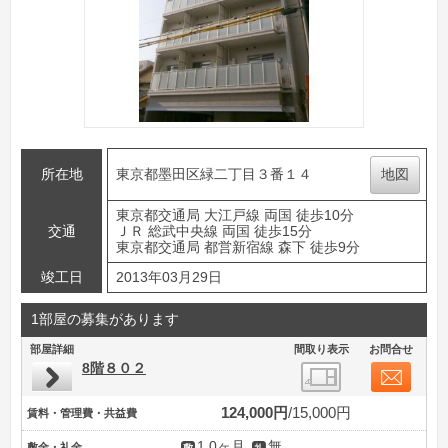
所在地
東京都墨田区緑二丁目３番１４
地図
東京都交通局 大江戸線 両国 徒歩10分
交通
ＪＲ 総武中央線 両国 徒歩15分
東京都交通局 都営新宿線 森下 徒歩9分
竣工日
2013年03月29日
1部屋の募集があります
部屋詳細
間取り表示
お問合せ
8階８０２
124,000円
15,000円
賃料・管理費・共益費
1.0ヶ月
無
敷金・礼金