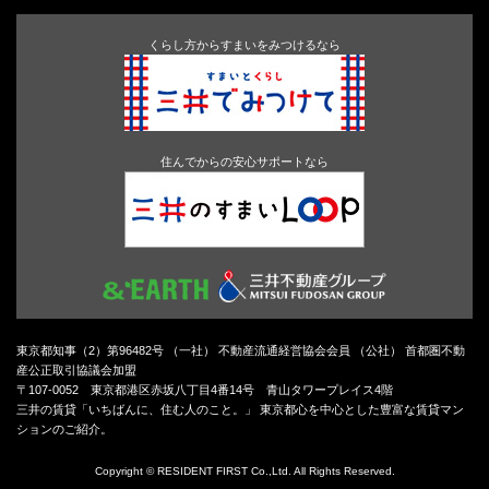
くらし方からすまいをみつけるなら
住んでからの安心サポートなら
東京都知事（2）第96482号 （一社） 不動産流通経営協会会員 （公社） 首都圏不動
産公正取引協議会加盟
〒107-0052 東京都港区赤坂八丁目4番14号 青山タワープレイス4階
三井の賃貸「いちばんに、住む人のこと。」 東京都心を中心とした豊富な賃貸マン
ションのご紹介。
Copyright © RESIDENT FIRST Co.,Ltd. All Rights Reserved.