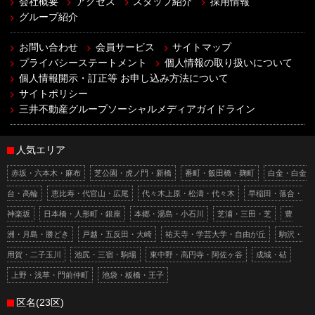
会社概要
アクセス
スタッフ紹介
採用情報
グループ紹介
お問い合わせ
会員サービス
サイトマップ
プライバシーステートメント
個人情報の取り扱いについて
個人情報開示・訂正等 お申し込み方法について
サイトポリシー
三井不動産グループソーシャルメディアガイドライン
人気エリア
赤坂・六本木・麻布
芝公園・虎ノ門・新橋
番町・飯田橋・麹町
白金・白金
台・高輪
恵比寿・代官山・広尾
代々木上原・松濤・代々木
早稲田・落合・
神楽坂
日本橋・人形町・銀座
本郷・湯島・小石川
芝浦・三田・芝
豊
洲・月島・勝どき
戸越・五反田・大崎
祐天寺・学芸大学・自由が丘
駒沢・
用賀・二子玉川
池尻・三宿・駒場
東中野・高円寺・阿佐ヶ谷
成城・砧
上野・浅草・門前仲町
池袋・板橋・王子
区名(23区)