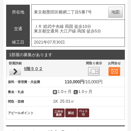
所在地
東京都墨田区横網二丁目5番7号
地図
ＪＲ 総武中央線 両国 徒歩10分
交通
東京都交通局 大江戸線 両国 徒歩5分
竣工日
2021年07月30日
1部屋の募集があります
部屋詳細
間取り表示
お問合せ
5階５０２
110,000円
10,000円
賃料・管理費・共益費
1.0ヶ月
1.0ヶ月
敷金・礼金
1K
25.01㎡
間取・面積
アピールポイント