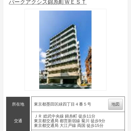
パークアクシス錦糸町ＷＥＳＴ
所在地
東京都墨田区緑四丁目４番５号
地図
ＪＲ 総武中央線 錦糸町 徒歩11分
交通
東京都交通局 都営新宿線 菊川 徒歩9分
東京都交通局 大江戸線 両国 徒歩15分