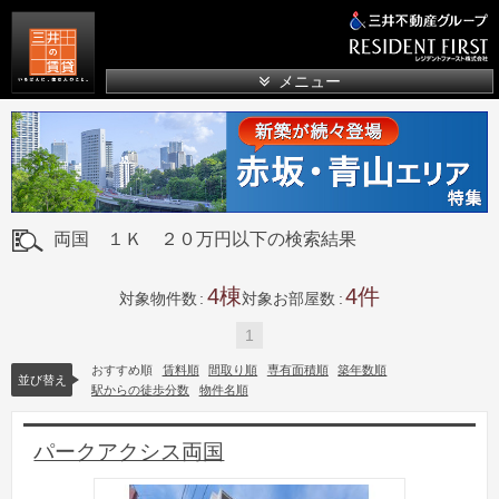
三井の賃貸
メニュー
両国 １Ｋ ２０万円以下の検索結果
4
4
対象物件数
対象お部屋数
1
おすすめ順
賃料順
間取り順
専有面積順
築年数順
並び替え
駅からの徒歩分数
物件名順
パークアクシス両国