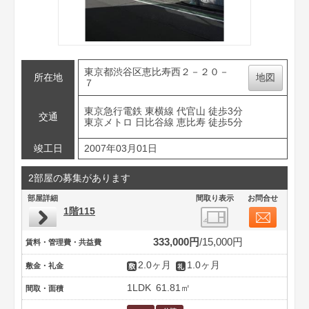
東京都渋谷区恵比寿西２－２０－
所在地
地図
７
東京急行電鉄 東横線 代官山 徒歩3分
交通
東京メトロ 日比谷線 恵比寿 徒歩5分
竣工日
2007年03月01日
2部屋の募集があります
部屋詳細
間取り表示
お問合せ
1階115
333,000円
15,000円
賃料・管理費・共益費
2.0ヶ月
1.0ヶ月
敷金・礼金
1LDK
61.81㎡
間取・面積