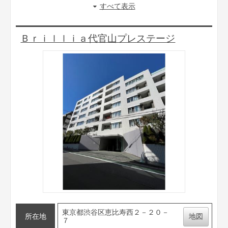
すべて表示
Ｂｒｉｌｌｉａ代官山プレステージ
東京都渋谷区恵比寿西２－２０－
所在地
地図
７