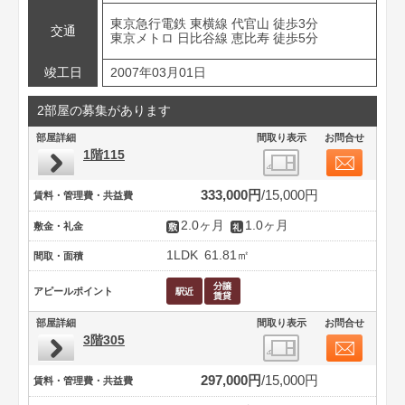
東京急行電鉄 東横線 代官山 徒歩3分
交通
東京メトロ 日比谷線 恵比寿 徒歩5分
竣工日
2007年03月01日
2部屋の募集があります
部屋詳細
間取り表示
お問合せ
1階115
333,000円
15,000円
賃料・管理費・共益費
2.0ヶ月
1.0ヶ月
敷金・礼金
1LDK
61.81㎡
間取・面積
アピールポイント
部屋詳細
間取り表示
お問合せ
3階305
297,000円
15,000円
賃料・管理費・共益費