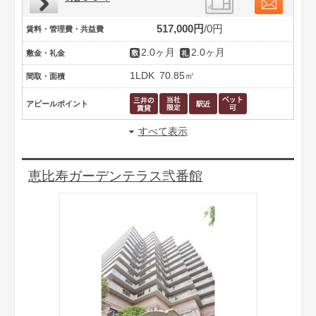
517,000円
0円
賃料・管理費・共益費
2.0ヶ月
2.0ヶ月
敷金・礼金
1LDK
70.85㎡
間取・面積
アピールポイント
すべて表示
恵比寿ガーデンテラス弐番館