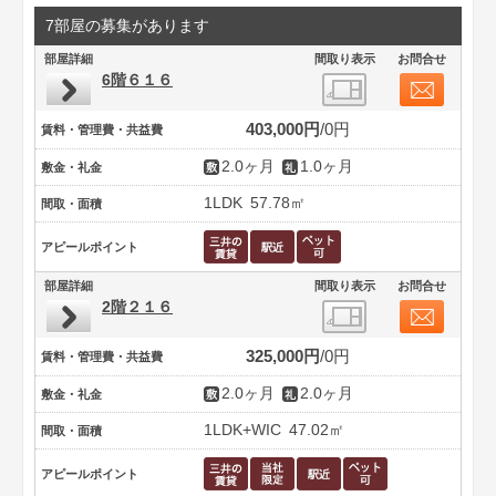
7部屋の募集があります
部屋詳細
間取り表示
お問合せ
6階６１６
403,000円
0円
賃料・管理費・共益費
2.0ヶ月
1.0ヶ月
敷金・礼金
1LDK
57.78㎡
間取・面積
アピールポイント
部屋詳細
間取り表示
お問合せ
2階２１６
325,000円
0円
賃料・管理費・共益費
2.0ヶ月
2.0ヶ月
敷金・礼金
1LDK+WIC
47.02㎡
間取・面積
アピールポイント