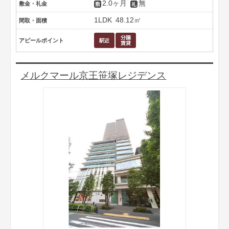
2.0ヶ月
無
敷金・礼金
1LDK
48.12㎡
間取・面積
アピールポイント
メルクマール京王笹塚レジデンス