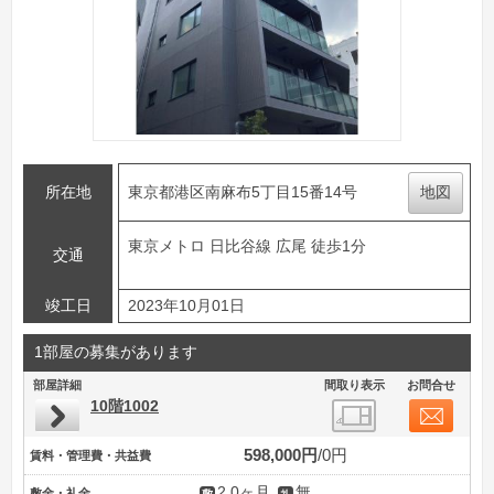
所在地
東京都港区南麻布5丁目15番14号
地図
東京メトロ 日比谷線 広尾 徒歩1分
交通
竣工日
2023年10月01日
1部屋の募集があります
部屋詳細
間取り表示
お問合せ
10階1002
598,000円
0円
賃料・管理費・共益費
2.0ヶ月
無
敷金・礼金