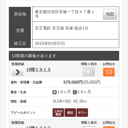
東京都渋谷区笹塚一丁目４７番１
所在地
地図
号
京王電鉄 京王線 笹塚 徒歩1分
交通
竣工日
2015年03月07日
10部屋の募集があります
部屋詳細
間取り表示
お問合せ
19階１９１３
579,000円
25,000円
賃料・管理費・共益費
1.0ヶ月
1.0ヶ月
敷金・礼金
3LDK+SIC
82.39㎡
間取・面積
アピールポイント
部屋詳細
間取り表示
お問合せ