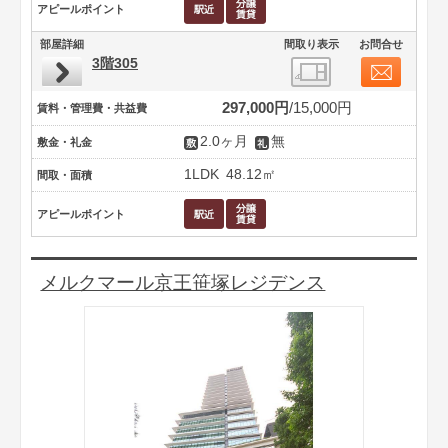
アピールポイント
部屋詳細
間取り表示
お問合せ
3階305
297,000円
15,000円
賃料・管理費・共益費
2.0ヶ月
無
敷金・礼金
1LDK
48.12㎡
間取・面積
アピールポイント
メルクマール京王笹塚レジデンス