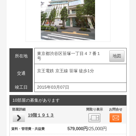
東京都渋谷区笹塚一丁目４７番１
所在地
地図
号
京王電鉄 京王線 笹塚 徒歩1分
交通
竣工日
2015年03月07日
10部屋の募集があります
部屋詳細
間取り表示
お問合せ
19階１９１３
579,000円
25,000円
賃料・管理費・共益費