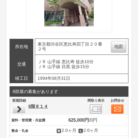
東京都渋谷区恵比寿四丁目２０番
所在地
地図
２号
ＪＲ 山手線 恵比寿 徒歩10分
交通
ＪＲ 山手線 目黒 徒歩15分
竣工日
1994年08月31日
8部屋の募集があります
部屋詳細
間取り表示
お問合せ
8階８１４
625,000円
0円
賃料・管理費・共益費
2.0ヶ月
2.0ヶ月
敷金・礼金