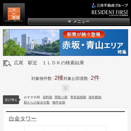
三井の賃貸
メニュー
広尾 駅近 １ＬＤＫの検索結果
2
2
対象物件数
対象お部屋数
1
おすすめ順
賃料順
間取り順
専有面積順
築年数順
並び替え
駅からの徒歩分数
物件名順
白金タワー