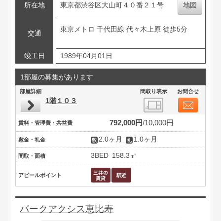
所在地
東京都渋谷区大山町４０番２１号
地図
東京メトロ 千代田線 代々木上原 徒歩5分
交通
竣工日
1989年04月01日
1部屋の募集があります
部屋詳細
間取り表示
お問合せ
1階１０３
792,000円
10,000円
賃料・管理費・共益費
2.0ヶ月
1.0ヶ月
敷金・礼金
3BED
158.3㎡
間取・面積
アピールポイント
パークアクシス恵比寿