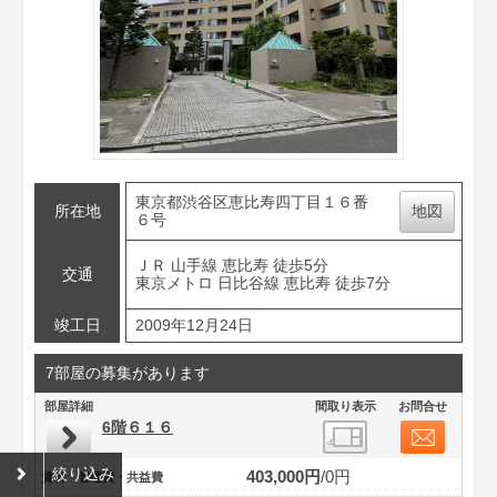
東京都渋谷区恵比寿四丁目１６番
所在地
地図
６号
ＪＲ 山手線 恵比寿 徒歩5分
交通
東京メトロ 日比谷線 恵比寿 徒歩7分
竣工日
2009年12月24日
7部屋の募集があります
部屋詳細
間取り表示
お問合せ
6階６１６
絞り込み
403,000円
0円
賃料・管理費・共益費