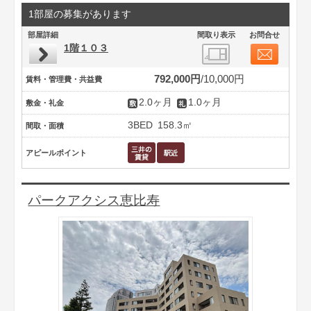
1部屋の募集があります
部屋詳細
間取り表示
お問合せ
1階１０３
792,000円
10,000円
賃料・管理費・共益費
2.0ヶ月
1.0ヶ月
敷金・礼金
3BED
158.3㎡
間取・面積
アピールポイント
パークアクシス恵比寿