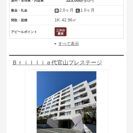
325,000円
0円
賃料・管理費・共益費
2.0ヶ月
1.0ヶ月
敷金・礼金
1K
42.96㎡
間取・面積
アピールポイント
すべて表示
Ｂｒｉｌｌｉａ代官山プレステージ