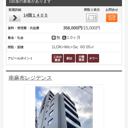
1部屋の募集があります
部屋詳細
間取り表示
お問合せ
14階１４０５
356,000円
15,000円
賃料・管理費・共益費
無
1.0ヶ月
敷金・礼金
1LDK+Wic+Sic
60.05㎡
間取・面積
アピールポイント
南麻布レジデンス