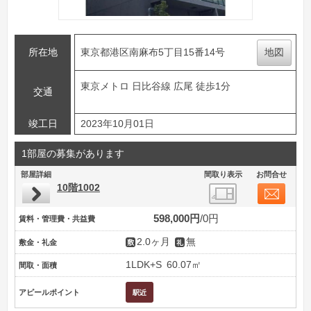
所在地
東京都港区南麻布5丁目15番14号
地図
東京メトロ 日比谷線 広尾 徒歩1分
交通
竣工日
2023年10月01日
1部屋の募集があります
部屋詳細
間取り表示
お問合せ
10階1002
598,000円
0円
賃料・管理費・共益費
2.0ヶ月
無
敷金・礼金
1LDK+S
60.07㎡
間取・面積
アピールポイント