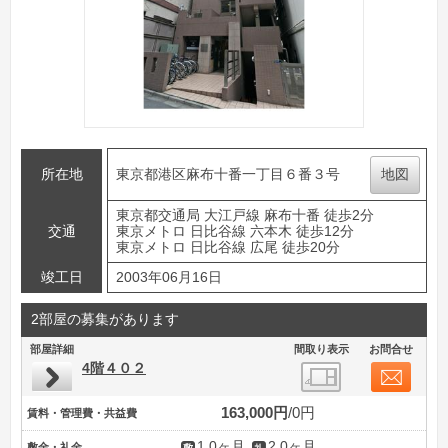
所在地
東京都港区麻布十番一丁目６番３号
地図
東京都交通局 大江戸線 麻布十番 徒歩2分
交通
東京メトロ 日比谷線 六本木 徒歩12分
東京メトロ 日比谷線 広尾 徒歩20分
竣工日
2003年06月16日
2部屋の募集があります
部屋詳細
間取り表示
お問合せ
4階４０２
163,000円
0円
賃料・管理費・共益費
1.0ヶ月
2.0ヶ月
敷金・礼金