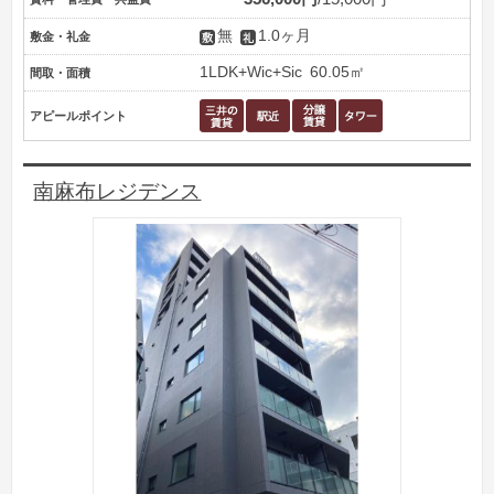
無
1.0ヶ月
敷金・礼金
1LDK+Wic+Sic
60.05㎡
間取・面積
アピールポイント
南麻布レジデンス