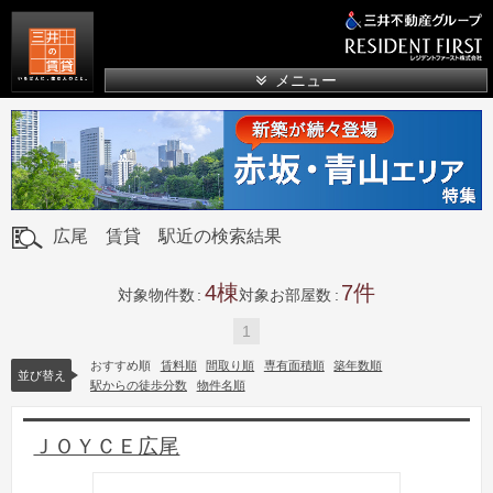
三井の賃貸
メニュー
広尾 賃貸 駅近の検索結果
4
7
対象物件数
対象お部屋数
1
おすすめ順
賃料順
間取り順
専有面積順
築年数順
並び替え
駅からの徒歩分数
物件名順
ＪＯＹＣＥ広尾