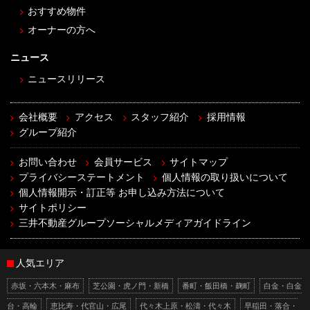
おすすめ物件
オーナーの方へ
ニュース
ニュースリリース
会社概要
アクセス
スタッフ紹介
採用情報
グループ紹介
お問い合わせ
会員サービス
サイトマップ
プライバシーステートメント
個人情報の取り扱いについて
個人情報開示・訂正等 お申し込み方法について
サイトポリシー
三井不動産グループソーシャルメディアガイドライン
人気エリア
赤坂・六本木・麻布
芝公園・虎ノ門・新橋
番町・飯田橋・麹町
白金・白金
台・高輪
恵比寿・代官山・広尾
代々木上原・松濤・代々木
早稲田・落合・