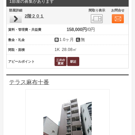
1部屋の募集があります
部屋詳細
間取り表示
お問合せ
2階２０１
158,000円
0円
賃料・管理費・共益費
1.0ヶ月
無
敷金・礼金
1K
28.08㎡
間取・面積
アピールポイント
テラス麻布十番