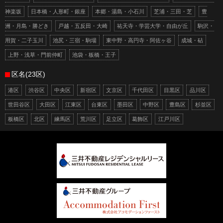
神楽坂
日本橋・人形町・銀座
本郷・湯島・小石川
芝浦・三田・芝
豊
洲・月島・勝どき
戸越・五反田・大崎
祐天寺・学芸大学・自由が丘
駒沢・
用賀・二子玉川
池尻・三宿・駒場
東中野・高円寺・阿佐ヶ谷
成城・砧
上野・浅草・門前仲町
池袋・板橋・王子
区名(23区)
港区
渋谷区
中央区
新宿区
文京区
千代田区
目黒区
品川区
世田谷区
大田区
江東区
台東区
墨田区
中野区
豊島区
杉並区
板橋区
北区
練馬区
荒川区
足立区
葛飾区
江戸川区