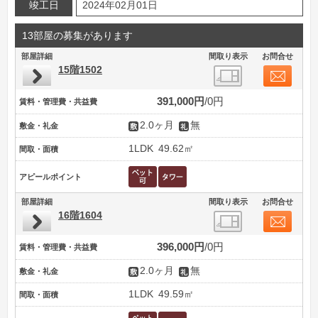
竣工日
2024年02月01日
13部屋の募集があります
部屋詳細
間取り表示
お問合せ
15階1502
391,000円
0円
賃料・管理費・共益費
2.0ヶ月
無
敷金・礼金
1LDK
49.62㎡
間取・面積
アピールポイント
部屋詳細
間取り表示
お問合せ
16階1604
396,000円
0円
賃料・管理費・共益費
2.0ヶ月
無
敷金・礼金
1LDK
49.59㎡
間取・面積