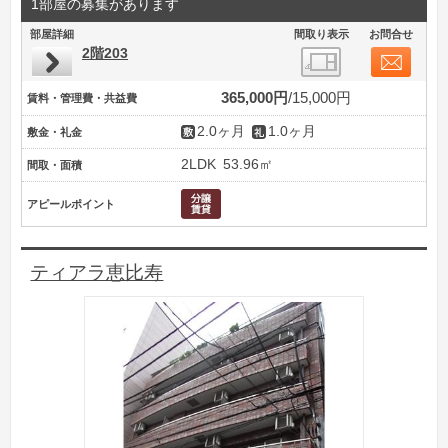
1部屋の募集があります
部屋詳細
間取り表示
お問合せ
2階203
365,000円
15,000円
賃料・管理費・共益費
2.0ヶ月
1.0ヶ月
敷金・礼金
2LDK
53.96㎡
間取・面積
アピールポイント
ティアラ恵比寿