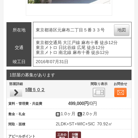
所在地
東京都港区元麻布二丁目５番３３号
地図
東京都交通局 大江戸線 麻布十番 徒歩12分
交通
東京メトロ 日比谷線 広尾 徒歩12分
東京メトロ 南北線 麻布十番 徒歩12分
竣工日
2016年07月31日
1部屋の募集があります
部屋詳細
間取り表示
お問合せ
5階５０２
499,000円
0円
賃料・管理費・共益費
1.0ヶ月
2.0ヶ月
敷金・礼金
2LDK+ST+WIC+SIC
70.92㎡
間取・面積
アピールポイント