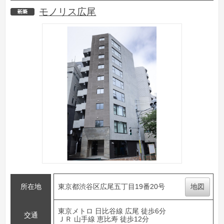
モノリス広尾
新築
所在地
東京都渋谷区広尾五丁目19番20号
地図
東京メトロ 日比谷線 広尾 徒歩6分
交通
ＪＲ 山手線 恵比寿 徒歩12分