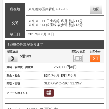
所在地
東京都港区南青山7-12-16
地図
東京メトロ 日比谷線 広尾 徒歩11分
交通
東京メトロ 銀座線 表参道 徒歩13分
竣工日
2017年08月01日
1部屋の募集があります
部屋詳細
間取り表示
お問合せ
5階509
750,000円
0円
賃料・管理費・共益費
2.0ヶ月
1.0ヶ月
敷金・礼金
3LDK+WIC+SIC
91.39㎡
間取・面積
アピールポイント