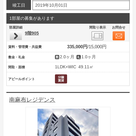
竣工日
2019年10月01日
1部屋の募集があります
部屋詳細
間取り表示
お問合せ
9階905
335,000円
15,000円
賃料・管理費・共益費
2.0ヶ月
1.0ヶ月
敷金・礼金
1LDK+WIC
49.11㎡
間取・面積
アピールポイント
南麻布レジデンス