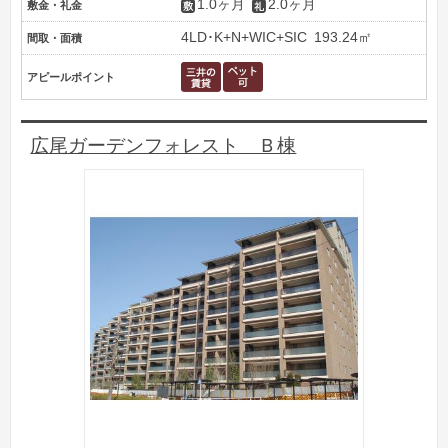
1.0ヶ月
2.0ヶ月
敷金・礼金
4LD･K+N+WIC+SIC
193.24㎡
間取・面積
アピールポイント
広尾ガーデンフォレスト Ｂ棟