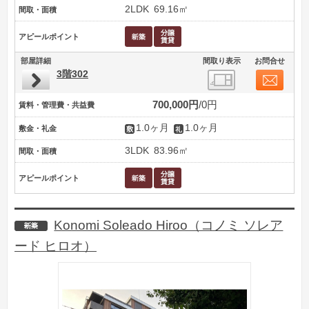
2LDK
69.16㎡
間取・面積
アピールポイント
部屋詳細
間取り表示
お問合せ
3階302
700,000円
0円
賃料・管理費・共益費
1.0ヶ月
1.0ヶ月
敷金・礼金
3LDK
83.96㎡
間取・面積
アピールポイント
Konomi Soleado Hiroo（コノミ ソレア
新築
ード ヒロオ）