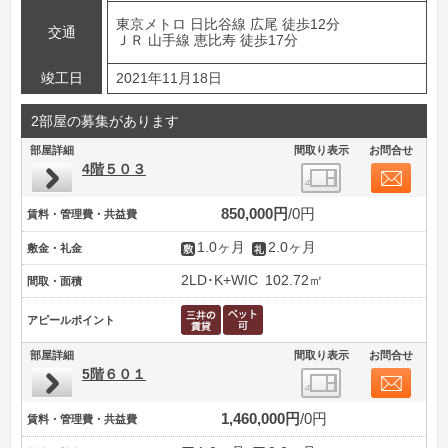
東京メトロ 日比谷線 広尾 徒歩12分
交通
ＪＲ 山手線 恵比寿 徒歩17分
竣工日
2021年11月18日
2部屋の募集があります
部屋詳細
間取り表示
お問合せ
4階５０３
850,000円
0円
賃料・管理費・共益費
1.0ヶ月
2.0ヶ月
敷金・礼金
2LD･K+WIC
102.72㎡
間取・面積
アピールポイント
部屋詳細
間取り表示
お問合せ
5階６０１
1,460,000円
0円
賃料・管理費・共益費