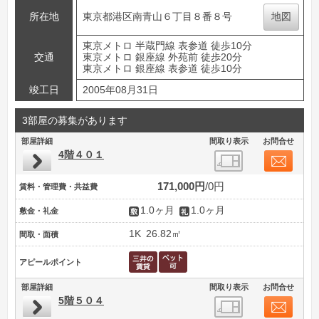
所在地
東京都港区南青山６丁目８番８号
地図
東京メトロ 半蔵門線 表参道 徒歩10分
交通
東京メトロ 銀座線 外苑前 徒歩20分
東京メトロ 銀座線 表参道 徒歩10分
竣工日
2005年08月31日
3部屋の募集があります
部屋詳細
間取り表示
お問合せ
4階４０１
171,000円
0円
賃料・管理費・共益費
1.0ヶ月
1.0ヶ月
敷金・礼金
1K
26.82㎡
間取・面積
アピールポイント
部屋詳細
間取り表示
お問合せ
5階５０４