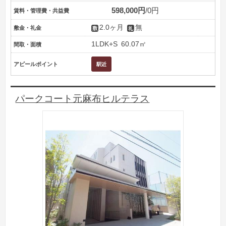
598,000円
0円
賃料・管理費・共益費
2.0ヶ月
無
敷金・礼金
1LDK+S
60.07㎡
間取・面積
アピールポイント
パークコート元麻布ヒルテラス