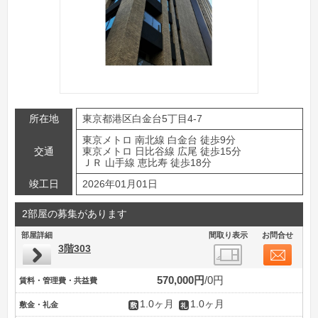
所在地
東京都港区白金台5丁目4-7
東京メトロ 南北線 白金台 徒歩9分
交通
東京メトロ 日比谷線 広尾 徒歩15分
ＪＲ 山手線 恵比寿 徒歩18分
竣工日
2026年01月01日
2部屋の募集があります
部屋詳細
間取り表示
お問合せ
3階303
570,000円
0円
賃料・管理費・共益費
1.0ヶ月
1.0ヶ月
敷金・礼金