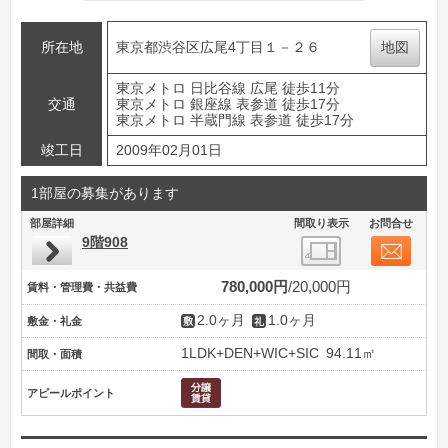
所在地
東京都渋谷区広尾4丁目１－２６
地図
東京メトロ 日比谷線 広尾 徒歩11分
交通
東京メトロ 銀座線 表参道 徒歩17分
東京メトロ 半蔵門線 表参道 徒歩17分
竣工日
2009年02月01日
1部屋の募集があります
部屋詳細
間取り表示
お問合せ
9階908
780,000円
20,000円
賃料・管理費・共益費
2.0ヶ月
1.0ヶ月
敷金・礼金
1LDK+DEN+WIC+SIC
94.11㎡
間取・面積
アピールポイント