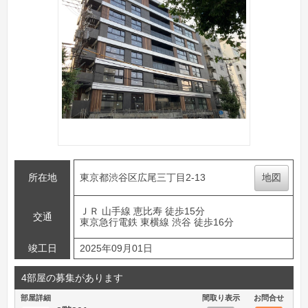
所在地
東京都渋谷区広尾三丁目2-13
地図
ＪＲ 山手線 恵比寿 徒歩15分
交通
東京急行電鉄 東横線 渋谷 徒歩16分
竣工日
2025年09月01日
4部屋の募集があります
部屋詳細
間取り表示
お問合せ