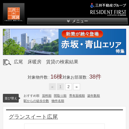
三井の賃貸
メニュー
広尾 床暖房 賃貸の検索結果
16
38
対象物件数
対象お部屋数
«
1
2
»
おすすめ順
賃料順
間取り順
専有面積順
築年数順
並び替え
駅からの徒歩分数
物件名順
グランスイート広尾