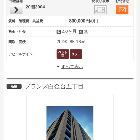
部屋詳細
間取り表示
お問合せ
20階2004
800,000円
0円
賃料・管理費・共益費
2.0ヶ月
無
敷金・礼金
2LDK
85.16㎡
間取・面積
アピールポイント
すべて表示
ブランズ白金台五丁目
新築