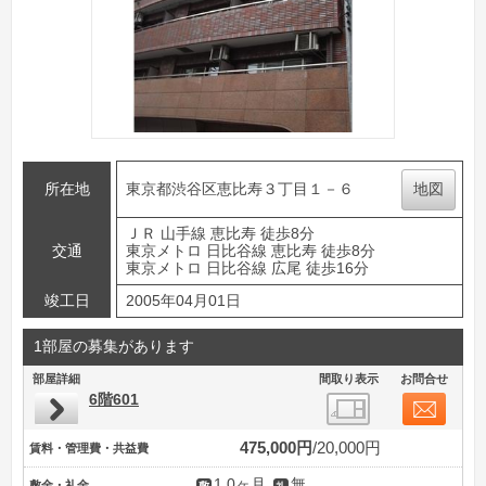
所在地
東京都渋谷区恵比寿３丁目１－６
地図
ＪＲ 山手線 恵比寿 徒歩8分
交通
東京メトロ 日比谷線 恵比寿 徒歩8分
東京メトロ 日比谷線 広尾 徒歩16分
竣工日
2005年04月01日
1部屋の募集があります
部屋詳細
間取り表示
お問合せ
6階601
475,000円
20,000円
賃料・管理費・共益費
1.0ヶ月
無
敷金・礼金