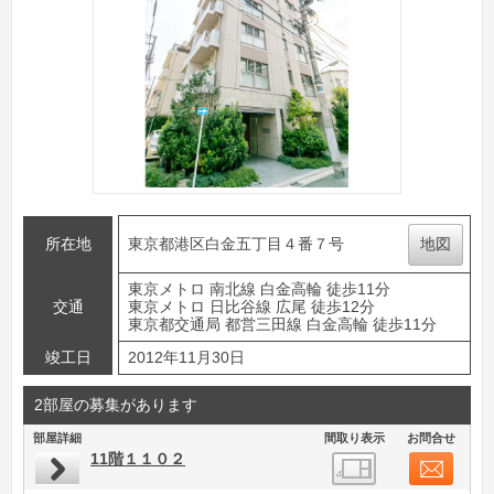
所在地
東京都港区白金五丁目４番７号
地図
東京メトロ 南北線 白金高輪 徒歩11分
交通
東京メトロ 日比谷線 広尾 徒歩12分
東京都交通局 都営三田線 白金高輪 徒歩11分
竣工日
2012年11月30日
2部屋の募集があります
部屋詳細
間取り表示
お問合せ
11階１１０２