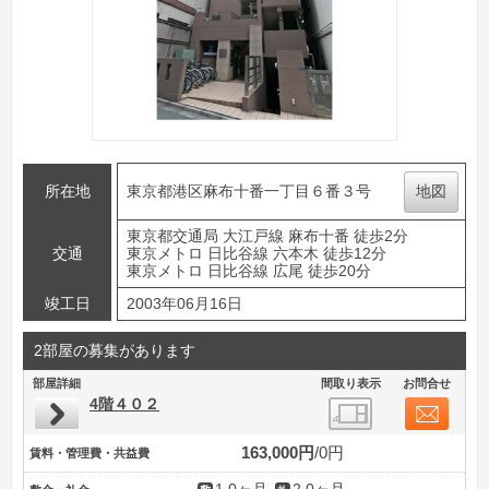
所在地
東京都港区麻布十番一丁目６番３号
地図
東京都交通局 大江戸線 麻布十番 徒歩2分
交通
東京メトロ 日比谷線 六本木 徒歩12分
東京メトロ 日比谷線 広尾 徒歩20分
竣工日
2003年06月16日
2部屋の募集があります
部屋詳細
間取り表示
お問合せ
4階４０２
163,000円
0円
賃料・管理費・共益費