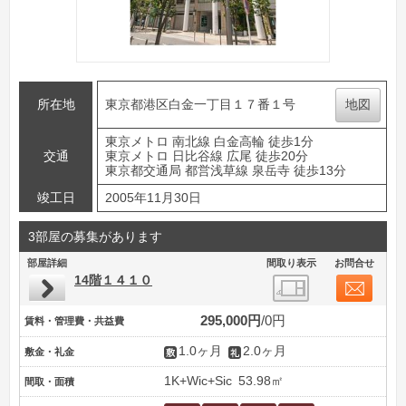
所在地
東京都港区白金一丁目１７番１号
地図
東京メトロ 南北線 白金高輪 徒歩1分
交通
東京メトロ 日比谷線 広尾 徒歩20分
東京都交通局 都営浅草線 泉岳寺 徒歩13分
竣工日
2005年11月30日
3部屋の募集があります
部屋詳細
間取り表示
お問合せ
14階１４１０
295,000円
0円
賃料・管理費・共益費
1.0ヶ月
2.0ヶ月
敷金・礼金
1K+Wic+Sic
53.98㎡
間取・面積