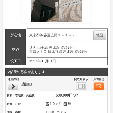
所在地
東京都渋谷区広尾１－１－７
地図
ＪＲ 山手線 恵比寿 徒歩7分
交通
東京メトロ 日比谷線 恵比寿 徒歩8分
竣工日
1997年01月01日
2部屋の募集があります
部屋詳細
間取り表示
お問合せ
3階301
530,000円
0円
賃料・管理費・共益費
1.0ヶ月
無
敷金・礼金
1LDK
79.8㎡
間取・面積