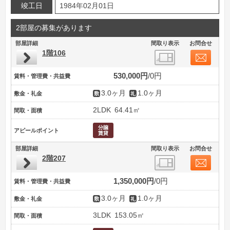
竣工日
1984年02月01日
2部屋の募集があります
部屋詳細
間取り表示
お問合せ
1階106
530,000円
0円
賃料・管理費・共益費
3.0ヶ月
1.0ヶ月
敷金・礼金
2LDK
64.41㎡
間取・面積
アピールポイント
部屋詳細
間取り表示
お問合せ
2階207
1,350,000円
0円
賃料・管理費・共益費
3.0ヶ月
1.0ヶ月
敷金・礼金
3LDK
153.05㎡
間取・面積