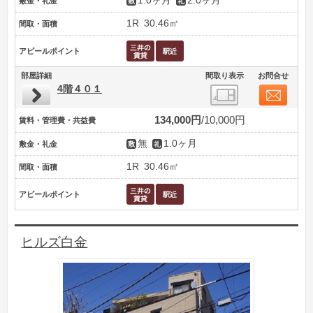
1.0ヶ月
2.0ヶ月
敷金・礼金
1R
30.46㎡
間取・面積
アピールポイント
部屋詳細
間取り表示
お問合せ
4階４０１
134,000円
10,000円
賃料・管理費・共益費
無
1.0ヶ月
敷金・礼金
1R
30.46㎡
間取・面積
アピールポイント
ヒルズ白金