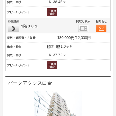
1K
38.45㎡
間取・面積
アピールポイント
部屋詳細
間取り表示
お問合せ
3階３０２
180,000円
12,000円
賃料・管理費・共益費
無
1.0ヶ月
敷金・礼金
1K
37.72㎡
間取・面積
アピールポイント
パークアクシス白金