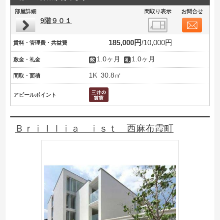
部屋詳細
間取り表示
お問合せ
9階９０１
185,000円
10,000円
賃料・管理費・共益費
1.0ヶ月
1.0ヶ月
敷金・礼金
1K
30.8㎡
間取・面積
アピールポイント
Ｂｒｉｌｌｉａ ｉｓｔ 西麻布霞町