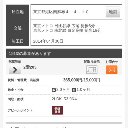
所在地
東京都港区南麻布４－４－１０
地図
東京メトロ 日比谷線 広尾 徒歩6分
交通
東京メトロ 南北線 白金高輪 徒歩16分
竣工日
2014年04月30日
1部屋の募集があります
部屋詳細
間取り表示
お問合せ
2階203
365,000円
15,000円
賃料・管理費・共益費
2.0ヶ月
1.0ヶ月
敷金・礼金
2LDK
53.96㎡
間取・面積
アピールポイント