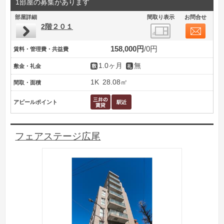
1部屋の募集があります
部屋詳細
間取り表示
お問合せ
2階２０１
158,000円
0円
賃料・管理費・共益費
1.0ヶ月
無
敷金・礼金
1K
28.08㎡
間取・面積
アピールポイント
フェアステージ広尾