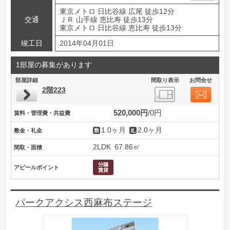
東京メトロ 日比谷線 広尾 徒歩12分
交通
ＪＲ 山手線 恵比寿 徒歩13分
東京メトロ 日比谷線 恵比寿 徒歩13分
竣工日
2014年04月01日
1部屋の募集があります
部屋詳細
間取り表示
お問合せ
2階223
520,000円
0円
賃料・管理費・共益費
1.0ヶ月
2.0ヶ月
敷金・礼金
2LDK
67.86㎡
間取・面積
アピールポイント
パークアクシス西麻布ステージ