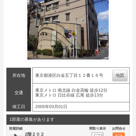
所在地
東京都港区白金五丁目１２番１６号
地図
東京メトロ 南北線 白金高輪 徒歩12分
交通
東京メトロ 日比谷線 広尾 徒歩13分
竣工日
2005年03月01日
1部屋の募集があります
部屋詳細
間取り表示
お問合せ
2階２０２