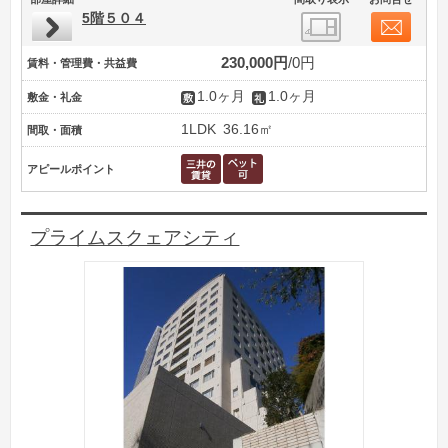
5階５０４
230,000円
0円
賃料・管理費・共益費
1.0ヶ月
1.0ヶ月
敷金・礼金
1LDK
36.16㎡
間取・面積
アピールポイント
プライムスクェアシティ