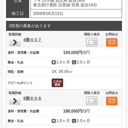
交通
ＪＲ 山手線 恵比寿 徒歩16分
東京急行電鉄 目黒線 目黒 徒歩19分
竣工日
2008年05月15日
3部屋の募集があります
部屋詳細
間取り表示
お問合せ
4階４０７
194,000円
0円
賃料・管理費・共益費
1.0ヶ月
2.0ヶ月
敷金・礼金
1K
38.45㎡
間取・面積
アピールポイント
部屋詳細
間取り表示
お問合せ
6階６０６
188,000円
0円
賃料・管理費・共益費
1.0ヶ月
2.0ヶ月
敷金・礼金