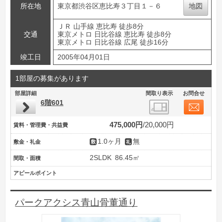
所在地
東京都渋谷区恵比寿３丁目１－６
地図
ＪＲ 山手線 恵比寿 徒歩8分
交通
東京メトロ 日比谷線 恵比寿 徒歩8分
東京メトロ 日比谷線 広尾 徒歩16分
竣工日
2005年04月01日
1部屋の募集があります
部屋詳細
間取り表示
お問合せ
6階601
475,000円
20,000円
賃料・管理費・共益費
1.0ヶ月
無
敷金・礼金
2SLDK
86.45㎡
間取・面積
アピールポイント
パークアクシス青山骨董通り