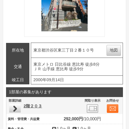
所在地
東京都渋谷区東三丁目２番１０号
地図
東京メトロ 日比谷線 恵比寿 徒歩8分
交通
ＪＲ 山手線 恵比寿 徒歩9分
竣工日
2000年09月14日
1部屋の募集があります
部屋詳細
間取り表示
お問合せ
2階２０３
292,000円
10,000円
賃料・管理費・共益費
1.0ヶ月
1.0ヶ月
敷金・礼金