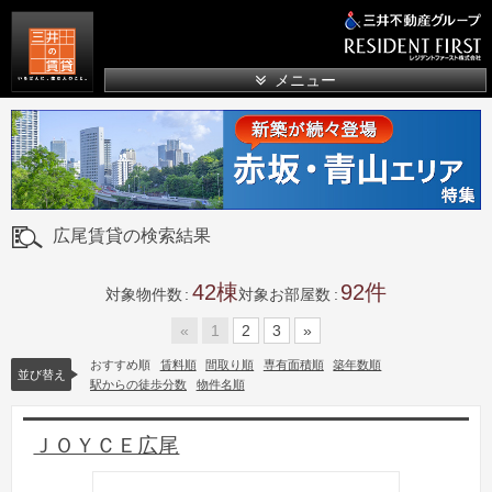
三井の賃貸
メニュー
広尾賃貸の検索結果
42
92
対象物件数
対象お部屋数
«
1
2
3
»
おすすめ順
賃料順
間取り順
専有面積順
築年数順
並び替え
駅からの徒歩分数
物件名順
ＪＯＹＣＥ広尾