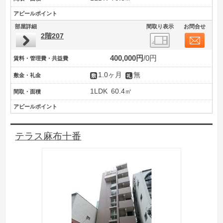
アピールポイント
部屋詳細
間取り表示
お問合せ
2階207
400,000円
0円
賃料・管理費・共益費
1.0ヶ月
無
敷金・礼金
1LDK
60.4㎡
間取・面積
アピールポイント
テラス麻布十番