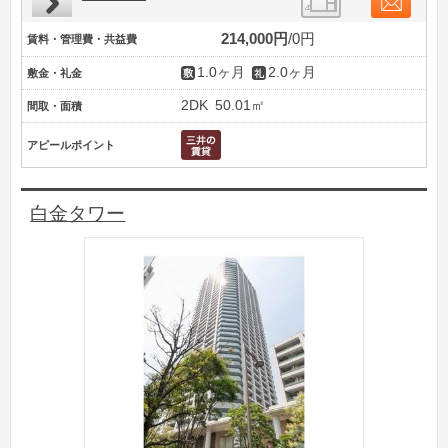
214,000円
0円
賃料・管理費・共益費
1.0ヶ月
2.0ヶ月
敷金・礼金
2DK
50.01㎡
間取・面積
アピールポイント
白金タワー