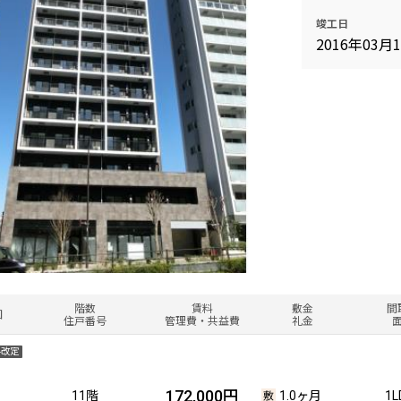
竣工日
2016年03月
階数
賃料
敷金
間
図
住戸番号
管理費・共益費
礼金
料改定
172,000円
11階
1.0ヶ月
1L