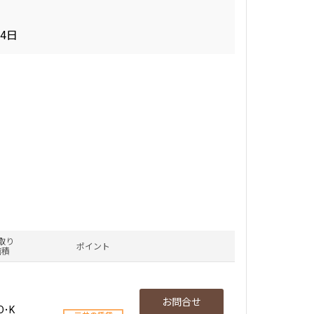
14日
取り
ポイント
面積
お問合せ
D･K