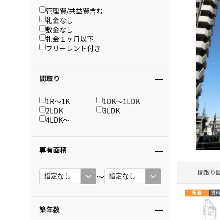
管理費/共益費含む
礼金なし
敷金なし
礼金１ヶ月以下
フリーレント付き
間取り
1R〜1K
1DK〜1LDK
2LDK
3LDK
4LDK〜
専有面積
間取り
〜
新着
賃
築年数