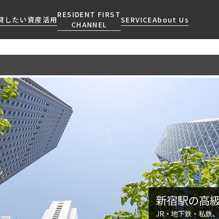
RESIDENT FIRST
貸したい
資産活用
SERVICE
About Us
CHANNEL
検索する
こだわりから探す
レジデントファーストについて
賃貸運営
販売マンション
NEWS
営業窓口
会社情報
お問い合わせ
お問い合わせ
マンションレポート
会員ページ
人気エリアから探す
こだわり一覧
事業案内
商店街のある暮らし
RESIDENT FIRST
区から探す
プレミアムマンション
MEMBERS登録
採用情報
住まいのコラム
駅・沿線から探す
新築
ご入居・提携サービス
ニュースリリース
RESIDENT FIRST
地図から探す
当社限定(港区・渋谷区)
MEMBERS登録
お部屋探しからご契約まで
お問い合わせ
キーワードから探す
当社限定(港区・渋谷区以外)
よくあるご質問
三井不動産企画
社宅紹介
新着情報から探す
新宿駅の高
分譲賃貸
【仲介会社様向け】当社仲介
JR・地下鉄・私鉄
ニュースから探す
賃料改定
事業部取り扱い物件入居申