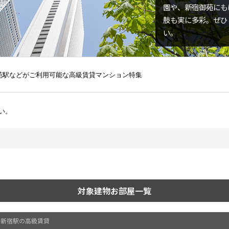
園や、新宿御苑にも
込
新着募集情報
フリーレント
肢も実に多彩。ぜひ
い。
ペット可
コンシェルジュ付き
ブランドマンション
苑駅などがご利用可能な高級賃貸マンション特集
い。
対象建物お部屋一覧
新宿駅の高級賃貸