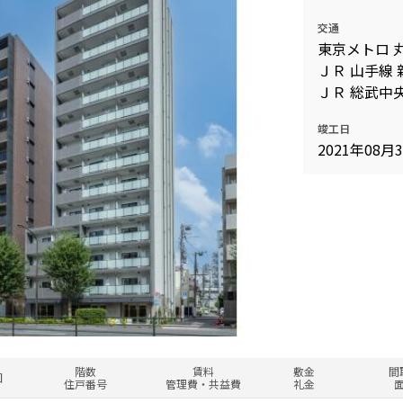
交通
東京メトロ 
ＪＲ 山手線 
ＪＲ 総武中央
竣工日
2021年08月
階数
賃料
敷金
間
図
住戸番号
管理費・共益費
礼金