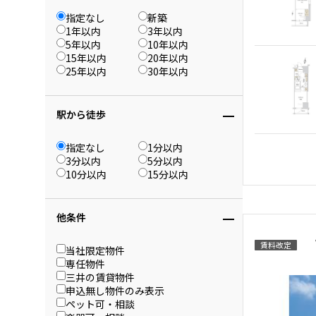
指定なし
新築
1年以内
3年以内
5年以内
10年以内
15年以内
20年以内
25年以内
30年以内
駅から徒歩
指定なし
1分以内
3分以内
5分以内
10分以内
15分以内
他条件
賃料改定
当社限定物件
専任物件
三井の賃貸物件
申込無し物件のみ表示
ペット可・相談