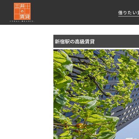
借りたい
新宿駅の高級賃貸
About Us
借りたい
貸したい
資産活用
RESIDENT
SERVICE
FIRST CHANNEL
私たちレジデントファーストの思いや
厳選した都心の上質な賃貸マンションを数多
賃貸運営をお考えのオーナー様に
分譲マンションのご購入、売却の
レジデントファーストが提供する
ご提供するサービスをご紹介します
くご提案します
最適なプランをご提案します
ご相談も承ります
各種サービスをご紹介します
新しい住まいと暮らしの探しに関わる
様々な情報を発信します