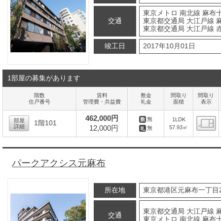
東京メトロ 南北線 麻布十
交通
東京都交通局 大江戸線 
東京都交通局 大江戸線 赤
竣工日
2017年10月01日
1部屋の募集があります
階数
賃料
敷金
間取り
間取り
住戸番号
管理費・共益費
礼金
面積
表示
462,000円
無
1LDK
部屋
1階101
詳細
12,000円
57.93㎡
無
間
パークアクシス元麻布
所在地
東京都港区元麻布一丁目2
東京都交通局 大江戸線 
交通
東京メトロ 南北線 麻布十