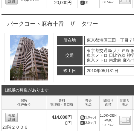
詳細
20,000円
60.54㎡
無
間
パークコート麻布十番 ザ タワー
所在地
東京都港区三田一丁目７
東京都交通局 大江戸線 
交通
東京メトロ 日比谷線 神谷
東京メトロ 南北線 麻布十
竣工日
2010年05月31日
1部屋の募集があります
階数
賃料
敷金
間取り
間取り
住戸番号
管理費・共益費
礼金
面積
表示
1LDK+DEN
部屋
414,000円
1.0ヶ月
詳細
+WIC
0円
2.0ヶ月
57.73㎡
20階２００６
間