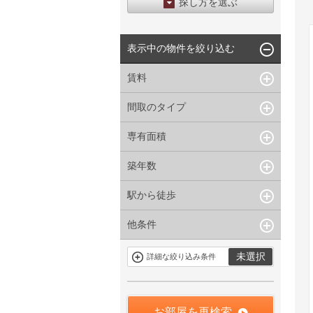
探し方を選ぶ
エリアから探す
表示中の物件を絞り込む
区から探す
地図から探す
賃料
沿線から探す
間取のタイプ
~
下限なし
上限なし
管理費/共益費含む
専有面積
1R〜1K
1DK〜1LDK
礼金なし
2K〜2LDK
3K〜3LDK
敷金なし
築年数
~
指定なし
指定なし
4LDK〜
礼金１ヶ月以下
駅から徒歩
指定なし
新築
フリーレント付き
1年以内
3年以内
他条件
指定なし
1分以内
5年以内
10年以内
3分以内
5分以内
15年以内
駐車場有
当社限定物件
未選択
詳細な絞り込み条件
10分以内
15分以内
定期借家を含
三井の賃貸物
まない
件
申込無し物件
のみ表示
お部屋を再検索