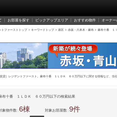
て
お部屋を探す
ピックアップエリア
おすすめ物件
オーナー
ントファーストトップ

キーワードトップ

港区

赤坂・六本木・麻布

麻布十番 １
賃貸］レジデントファースト。麻布十番 １ＬＤＫ ６０万円以下に関する情報など、当
麻布十番 １ＬＤＫ ６０万円以下の検索結果
6
9
対象物件数
対象お部屋数