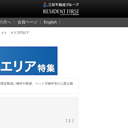
三井のレジデント
の方へ
会員ページ
English
ｌｄｋ ６０万円以下
社限定取扱い物件や新築、ペット可物件等の上質な物
1