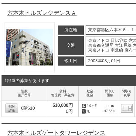
六本木ヒルズレジデンスＡ
所在地
東京都港区六本木６－１
東京メトロ 日比谷線 六本
交通
東京都交通局 大江戸線 六
東京メトロ 南北線 麻布十
竣工日
2003年03月01日
1部屋の募集があります
階数
賃料
敷金
間取り
間取り
住戸番号
管理費・共益費
礼金
面積
表示
510,000円
4.0ヶ月
1LDK
部屋
6階610
詳細
0円
47.58㎡
無
間
六本木ヒルズゲートタワーレジデンス