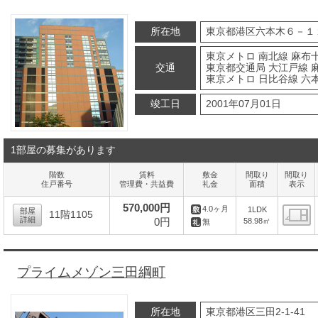
所在地
東京都港区六本木６－１
東京メトロ 南北線 麻布十
交通
東京都交通局 大江戸線 
東京メトロ 日比谷線 六本
竣工日
2001年07月01日
1部屋の募集があります
階数
賃料
敷金
間取り
間取り
住戸番号
管理費・共益費
礼金
面積
表示
570,000円
4.0ヶ月
1LDK
部屋
11階1105
詳細
0円
58.98㎡
無
間
プライムメゾン三田綱町
所在地
東京都港区三田2-1-41