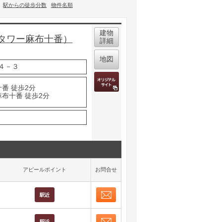
駅からの徒歩分数
物件名順
建物
タワー麻布十番）
詳細
地図
４－３
番 徒歩2分
麻布十番 徒歩2分
アピールポイント
お問合せ
お問合せ
取り表示