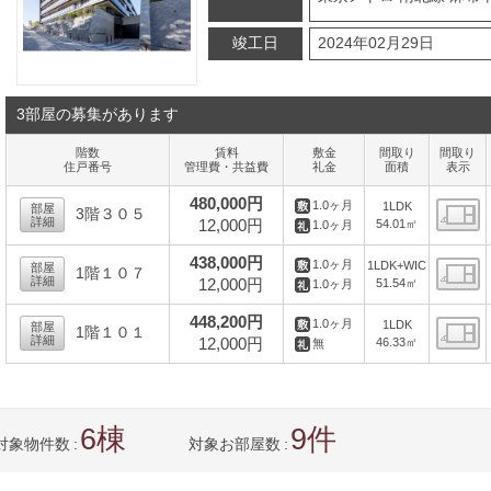
竣工日
2024年02月29日
3部屋の募集があります
階数
賃料
敷金
間取り
間取り
住戸番号
管理費・共益費
礼金
面積
表示
480,000円
1.0ヶ月
1LDK
部屋
3階３０５
詳細
12,000円
54.01㎡
1.0ヶ月
間
438,000円
1.0ヶ月
1LDK+WIC
部屋
1階１０７
詳細
12,000円
51.54㎡
1.0ヶ月
間
448,200円
1.0ヶ月
1LDK
部屋
1階１０１
詳細
12,000円
46.33㎡
無
間
6
9
対象物件数
対象お部屋数