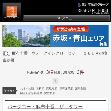
三井の賃貸
メニュー
麻布十番 ウォークインクローゼット １ＬＤＫの検
索結果
3
3
対象物件数
対象お部屋数
1
おすすめ順
賃料順
間取り順
専有面積順
築年数順
並び替え
駅からの徒歩分数
物件名順
パークコート麻布十番 ザ タワー