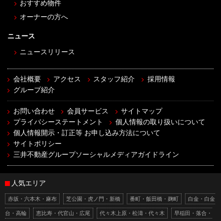
おすすめ物件
オーナーの方へ
ニュース
ニュースリリース
会社概要
アクセス
スタッフ紹介
採用情報
グループ紹介
お問い合わせ
会員サービス
サイトマップ
プライバシーステートメント
個人情報の取り扱いについて
個人情報開示・訂正等 お申し込み方法について
サイトポリシー
三井不動産グループソーシャルメディアガイドライン
人気エリア
赤坂・六本木・麻布
芝公園・虎ノ門・新橋
番町・飯田橋・麹町
白金・白金
台・高輪
恵比寿・代官山・広尾
代々木上原・松濤・代々木
早稲田・落合・