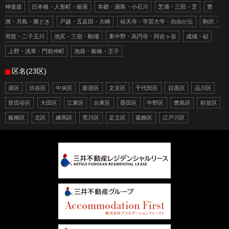
神楽坂
日本橋・人形町・銀座
本郷・湯島・小石川
芝浦・三田・芝
豊
洲・月島・勝どき
戸越・五反田・大崎
祐天寺・学芸大学・自由が丘
駒沢・
用賀・二子玉川
池尻・三宿・駒場
東中野・高円寺・阿佐ヶ谷
成城・砧
上野・浅草・門前仲町
池袋・板橋・王子
区名(23区)
港区
渋谷区
中央区
新宿区
文京区
千代田区
目黒区
品川区
世田谷区
大田区
江東区
台東区
墨田区
中野区
豊島区
杉並区
板橋区
北区
練馬区
荒川区
足立区
葛飾区
江戸川区