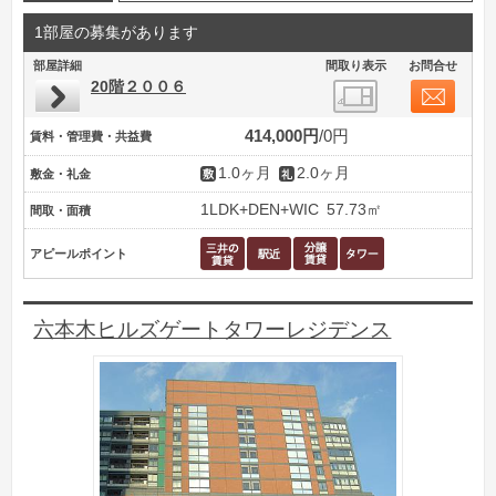
1部屋の募集があります
部屋詳細
間取り表示
お問合せ
20階２００６
414,000円
0円
賃料・管理費・共益費
1.0ヶ月
2.0ヶ月
敷金・礼金
1LDK+DEN+WIC
57.73㎡
間取・面積
アピールポイント
六本木ヒルズゲートタワーレジデンス