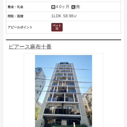
4.0ヶ月
無
敷金・礼金
1LDK
58.98㎡
間取・面積
アピールポイント
ピアース麻布十番