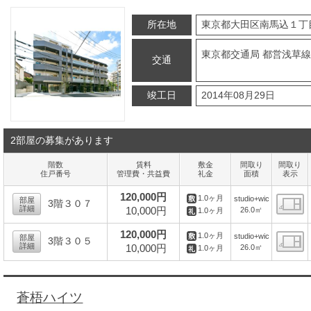
所在地
東京都大田区南馬込１丁
東京都交通局 都営浅草線
交通
竣工日
2014年08月29日
2部屋の募集があります
階数
賃料
敷金
間取り
間取り
住戸番号
管理費・共益費
礼金
面積
表示
120,000円
1.0ヶ月
studio+wic
部屋
3階３０７
詳細
10,000円
26.0㎡
1.0ヶ月
間
120,000円
1.0ヶ月
studio+wic
部屋
3階３０５
詳細
10,000円
26.0㎡
1.0ヶ月
間
蒼梧ハイツ