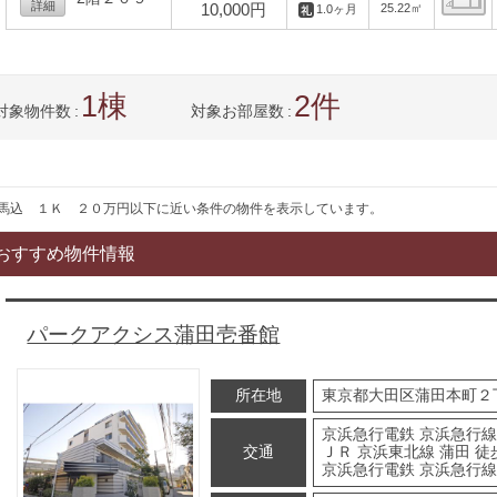
詳細
10,000円
25.22㎡
1.0ヶ月
間
1
2
対象物件数
対象お部屋数
馬込 １Ｋ ２０万円以下に近い条件の物件を表示しています。
おすすめ物件情報
パークアクシス蒲田壱番館
所在地
東京都大田区蒲田本町２
京浜急行電鉄 京浜急行線
交通
ＪＲ 京浜東北線 蒲田 徒
京浜急行電鉄 京浜急行線 