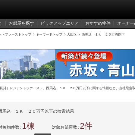
て
お部屋を探す
ピックアップエリア
おすすめ物件
オーナー
ントファーストトップ

キーワードトップ

大田区

西馬込 １ｋ ２０万円以下
賃貸］レジデントファースト。西馬込 １Ｋ ２０万円以下に関する情報など、当社限定
西馬込 １Ｋ ２０万円以下の検索結果
1
2
対象物件数
対象お部屋数