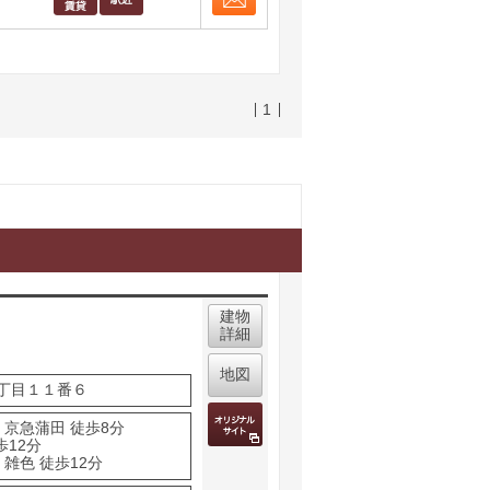
お問合せ
取り表示
1
建物
詳細
地図
丁目１１番６
 京急蒲田 徒歩8分
歩12分
雑色 徒歩12分