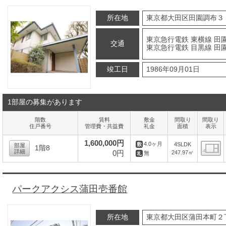
所在地
東京都大田区田園調布３
東京急行電鉄 東横線 田
交通
東京急行電鉄 目黒線 田
竣工日
1986年09月01日
1部屋の募集があります
階数
賃料
敷金
間取り
間取り
住戸番号
管理費・共益費
礼金
面積
表示
1,600,000円
4.0ヶ月
4SLDK
部屋
1階8
詳細
0円
247.97㎡
無
間
パークアクシス蒲田壱番館
所在地
東京都大田区蒲田本町２