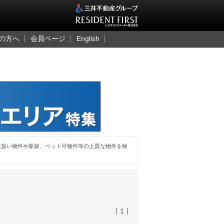
三井のレジデント
の方へ
会員ページ
English
取扱い物件や新築、ペット可物件等の上質な物件を検
1