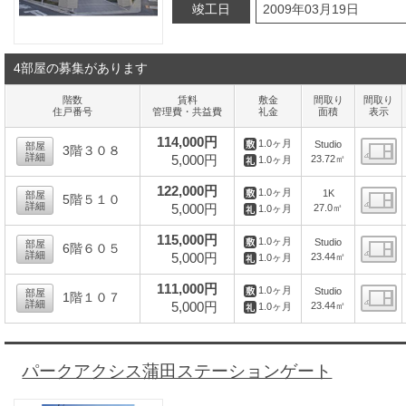
竣工日
2009年03月19日
4部屋の募集があります
階数
賃料
敷金
間取り
間取り
住戸番号
管理費・共益費
礼金
面積
表示
114,000円
1.0ヶ月
Studio
部屋
3階３０８
詳細
5,000円
23.72㎡
1.0ヶ月
間
122,000円
1.0ヶ月
1K
部屋
5階５１０
詳細
5,000円
27.0㎡
1.0ヶ月
間
115,000円
1.0ヶ月
Studio
部屋
6階６０５
詳細
5,000円
23.44㎡
1.0ヶ月
間
111,000円
1.0ヶ月
Studio
部屋
1階１０７
詳細
5,000円
23.44㎡
1.0ヶ月
間
パークアクシス蒲田ステーションゲート