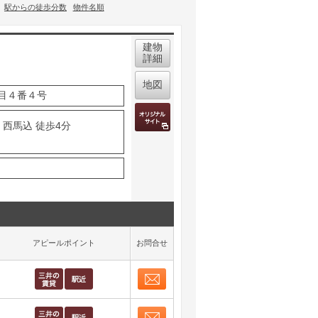
駅からの徒歩分数
物件名順
建物
詳細
地図
目４番４号
 西馬込 徒歩4分
アピールポイント
お問合せ
お問合せ
取り表示