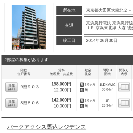
所在地
東京都大田区大森北２－
京浜急行電鉄 京浜急行線
交通
ＪＲ 京浜東北線 大森 徒
竣工日
2014年06月30日
2部屋の募集があります
階数
賃料
敷金
間取り
間取り
住戸番号
管理費・共益費
礼金
面積
表示
198,000円
1.0ヶ月
1LDK+WIC
部屋
9階９０３
詳細
12,000円
36.04㎡
無
間
142,000円
1.0ヶ月
1R
部屋
8階８０６
詳細
10,000円
25.34㎡
無
間
パークアクシス馬込レジデンス