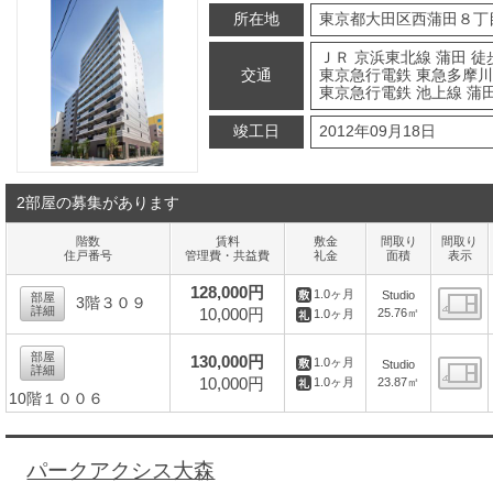
所在地
東京都大田区西蒲田８丁
ＪＲ 京浜東北線 蒲田 徒
交通
東京急行電鉄 東急多摩川
東京急行電鉄 池上線 蒲田
竣工日
2012年09月18日
2部屋の募集があります
階数
賃料
敷金
間取り
間取り
住戸番号
管理費・共益費
礼金
面積
表示
128,000円
1.0ヶ月
Studio
部屋
3階３０９
詳細
10,000円
25.76㎡
1.0ヶ月
間
部屋
130,000円
1.0ヶ月
Studio
詳細
10,000円
23.87㎡
1.0ヶ月
10階１００６
間
パークアクシス大森