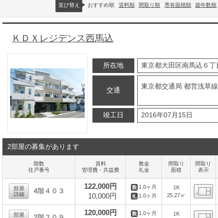
並び替え
おすすめ順
賃料順
間取り順
専有面積順
築年数順
ＫＤＸレジデンス西馬込
所在地
東京都大田区南馬込６丁
東京都交通局 都営浅草線
交通
竣工日
2016年07月15日
2部屋の募集があります
階数
賃料
敷金
間取り
間取り
住戸番号
管理費・共益費
礼金
面積
表示
122,000円
1.0ヶ月
1K
部屋
4階４０３
詳細
10,000円
25.27㎡
1.0ヶ月
間
120,000円
1.0ヶ月
1K
部屋
2階２０９