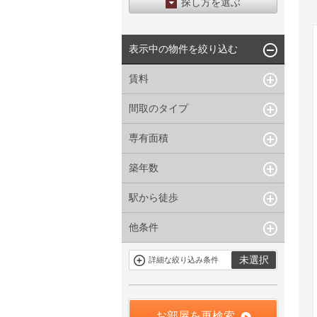
探し方を選ぶ
エリアから探す
表示中の物件を絞り込む
区から探す
地図から探す
賃料
沿線から探す
間取のタイプ
~
下限なし
上限なし
管理費/共益費含む
専有面積
1R〜1K
1DK〜1LDK
礼金なし
2K〜2LDK
3K〜3LDK
敷金なし
築年数
~
指定なし
指定なし
4LDK〜
礼金１ヶ月以下
駅から徒歩
指定なし
新築
フリーレント付き
1年以内
3年以内
他条件
指定なし
1分以内
5年以内
10年以内
3分以内
5分以内
15年以内
駐車場有
当社限定物件
未選択
詳細な絞り込み条件
10分以内
15分以内
定期借家を含
三井の賃貸物
まない
件
申込無し物件
のみ表示
お部屋を再検索