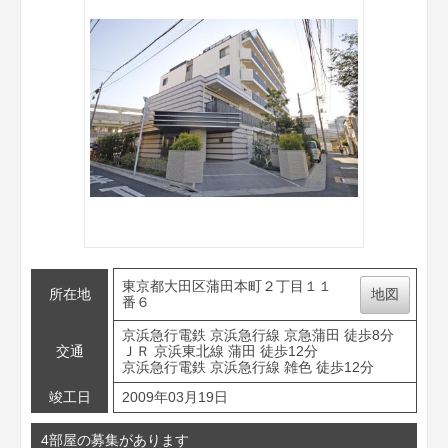
東京都大田区蒲田本町２丁目１１
所在地
地図
番６
京浜急行電鉄 京浜急行線 京急蒲田 徒歩8分
交通
ＪＲ 京浜東北線 蒲田 徒歩12分
京浜急行電鉄 京浜急行線 雑色 徒歩12分
竣工日
2009年03月19日
4部屋の募集があります