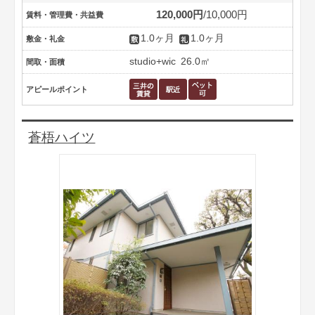
120,000円
10,000円
賃料・管理費・共益費
1.0ヶ月
1.0ヶ月
敷金・礼金
studio+wic
26.0㎡
間取・面積
アピールポイント
蒼梧ハイツ