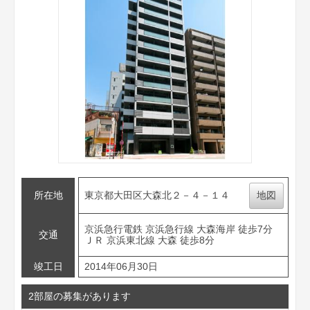
所在地
東京都大田区大森北２－４－１４
地図
京浜急行電鉄 京浜急行線 大森海岸 徒歩7分
交通
ＪＲ 京浜東北線 大森 徒歩8分
竣工日
2014年06月30日
2部屋の募集があります