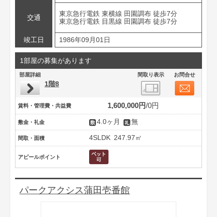
東京急行電鉄 東横線 田園調布 徒歩7分
交通
東京急行電鉄 目黒線 田園調布 徒歩7分
竣工日
1986年09月01日
1部屋の募集があります
部屋詳細
間取り表示
お問合せ
1階8
1,600,000円
0円
賃料・管理費・共益費
4.0ヶ月
無
敷金・礼金
4SLDK
247.97㎡
間取・面積
アピールポイント
パークアクシス蒲田壱番館