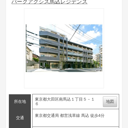
パークアクシス馬込レジデンス
東京都大田区南馬込１丁目５－１
所在地
地図
６
東京都交通局 都営浅草線 馬込 徒歩4分
交通