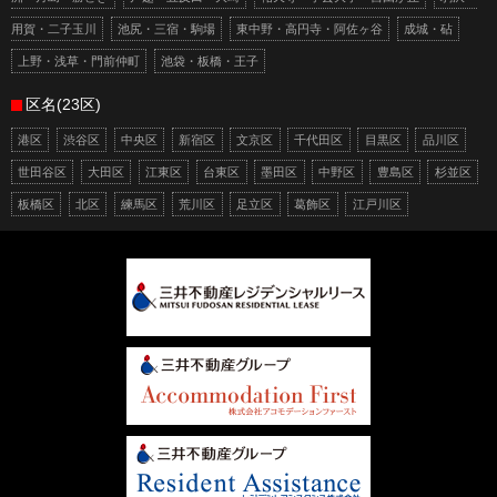
用賀・二子玉川
池尻・三宿・駒場
東中野・高円寺・阿佐ヶ谷
成城・砧
上野・浅草・門前仲町
池袋・板橋・王子
区名(23区)
港区
渋谷区
中央区
新宿区
文京区
千代田区
目黒区
品川区
世田谷区
大田区
江東区
台東区
墨田区
中野区
豊島区
杉並区
板橋区
北区
練馬区
荒川区
足立区
葛飾区
江戸川区