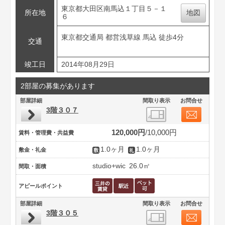
東京都大田区南馬込１丁目５－１
所在地
地図
６
東京都交通局 都営浅草線 馬込 徒歩4分
交通
竣工日
2014年08月29日
2部屋の募集があります
部屋詳細
間取り表示
お問合せ
3階３０７
120,000円
10,000円
賃料・管理費・共益費
1.0ヶ月
1.0ヶ月
敷金・礼金
studio+wic
26.0㎡
間取・面積
アピールポイント
部屋詳細
間取り表示
お問合せ
3階３０５