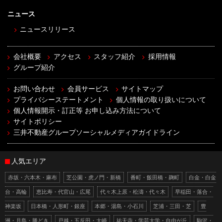
ニュース
ニュースリリース
会社概要
アクセス
スタッフ紹介
採用情報
グループ紹介
お問い合わせ
会員サービス
サイトマップ
プライバシーステートメント
個人情報の取り扱いについて
個人情報開示・訂正等 お申し込み方法について
サイトポリシー
三井不動産グループソーシャルメディアガイドライン
人気エリア
赤坂・六本木・麻布
芝公園・虎ノ門・新橋
番町・飯田橋・麹町
白金・白金
台・高輪
恵比寿・代官山・広尾
代々木上原・松濤・代々木
早稲田・落合・
神楽坂
日本橋・人形町・銀座
本郷・湯島・小石川
芝浦・三田・芝
豊
洲・月島・勝どき
戸越・五反田・大崎
祐天寺・学芸大学・自由が丘
駒沢・