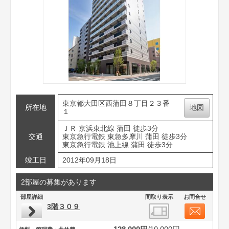
東京都大田区西蒲田８丁目２３番
所在地
地図
１
ＪＲ 京浜東北線 蒲田 徒歩3分
交通
東京急行電鉄 東急多摩川 蒲田 徒歩3分
東京急行電鉄 池上線 蒲田 徒歩3分
竣工日
2012年09月18日
2部屋の募集があります
部屋詳細
間取り表示
お問合せ
3階３０９