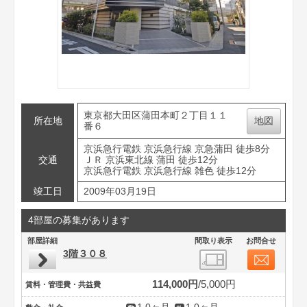
東京都大田区蒲田本町２丁目１１
所在地
地図
番６
京浜急行電鉄 京浜急行線 京急蒲田 徒歩8分
交通
ＪＲ 京浜東北線 蒲田 徒歩12分
京浜急行電鉄 京浜急行線 雑色 徒歩12分
竣工日
2009年03月19日
4部屋の募集があります
部屋詳細
間取り表示
お問合せ
3階３０８
114,000円
5,000円
賃料・管理費・共益費