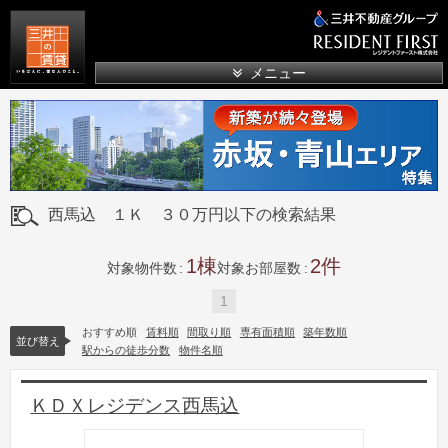
三井の賃貸
メニュー
西馬込 １Ｋ ３０万円以下の検索結果
1
2
対象物件数
対象お部屋数
1
おすすめ順
賃料順
間取り順
専有面積順
築年数順
並び替え
駅からの徒歩分数
物件名順
ＫＤＸレジデンス西馬込