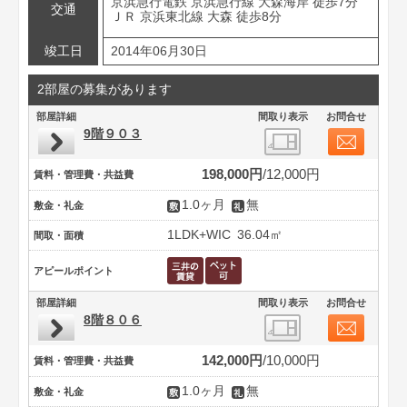
京浜急行電鉄 京浜急行線 大森海岸 徒歩7分
交通
ＪＲ 京浜東北線 大森 徒歩8分
竣工日
2014年06月30日
2部屋の募集があります
部屋詳細
間取り表示
お問合せ
9階９０３
198,000円
12,000円
賃料・管理費・共益費
1.0ヶ月
無
敷金・礼金
1LDK+WIC
36.04㎡
間取・面積
アピールポイント
部屋詳細
間取り表示
お問合せ
8階８０６
142,000円
10,000円
賃料・管理費・共益費
1.0ヶ月
無
敷金・礼金