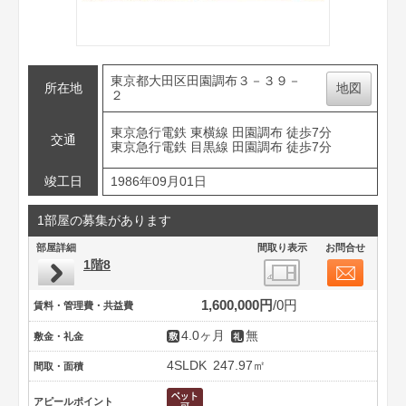
東京都大田区田園調布３－３９－
所在地
地図
２
東京急行電鉄 東横線 田園調布 徒歩7分
交通
東京急行電鉄 目黒線 田園調布 徒歩7分
竣工日
1986年09月01日
1部屋の募集があります
部屋詳細
間取り表示
お問合せ
1階8
1,600,000円
0円
賃料・管理費・共益費
4.0ヶ月
無
敷金・礼金
4SLDK
247.97㎡
間取・面積
アピールポイント