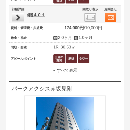
部屋詳細
間取り表示
お問合せ
4階４０１
174,000円
10,000円
賃料・管理費・共益費
2.0ヶ月
1.0ヶ月
敷金・礼金
1R
30.53㎡
間取・面積
アピールポイント
すべて表示
パークアクシス赤坂見附