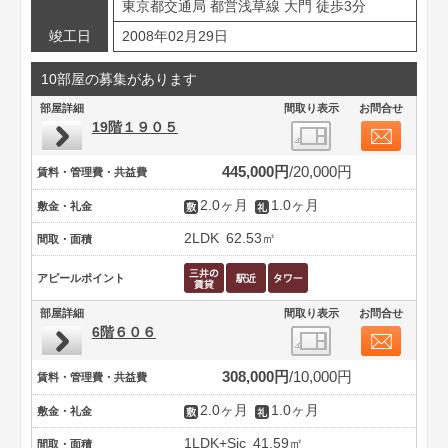
東京都交通局 都営浅草線 大門 徒歩3分
竣工日
2008年02月29日
10部屋の募集があります
部屋詳細
間取り表示
お問合せ
19階１９０５
445,000円
20,000円
賃料・管理費・共益費
2.0ヶ月
1.0ヶ月
敷金・礼金
2LDK
62.53㎡
間取・面積
アピールポイント
部屋詳細
間取り表示
お問合せ
6階６０６
308,000円
10,000円
賃料・管理費・共益費
2.0ヶ月
1.0ヶ月
敷金・礼金
1LDK+Sic
41.59㎡
間取・面積