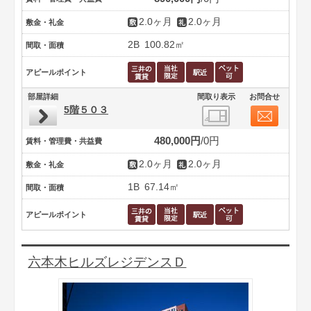
2.0ヶ月
2.0ヶ月
敷金・礼金
2B
100.82㎡
間取・面積
アピールポイント
部屋詳細
間取り表示
お問合せ
5階５０３
480,000円
0円
賃料・管理費・共益費
2.0ヶ月
2.0ヶ月
敷金・礼金
1B
67.14㎡
間取・面積
アピールポイント
六本木ヒルズレジデンスＤ