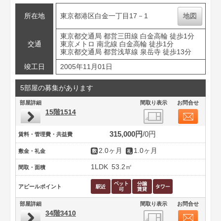
所在地
東京都港区白金一丁目17－1
地図
東京都交通局 都営三田線 白金高輪 徒歩1分
交通
東京メトロ 南北線 白金高輪 徒歩1分
東京都交通局 都営浅草線 泉岳寺 徒歩13分
竣工日
2005年11月01日
5部屋の募集があります
部屋詳細
間取り表示
お問合せ
15階1514
315,000円
0円
賃料・管理費・共益費
2.0ヶ月
1.0ヶ月
敷金・礼金
1LDK
53.2㎡
間取・面積
アピールポイント
部屋詳細
間取り表示
お問合せ
34階3410