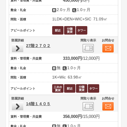
450,000円
0円
賃料・管理費・共益費
2.0ヶ月
1.0ヶ月
敷金・礼金
1LDK+DEN+WIC+SIC
71.09㎡
間取・面積
アピールポイント
部屋詳細
間取り表示
お問合せ
27階２７０２
333,000円
12,000円
賃料・管理費・共益費
無
1.0ヶ月
敷金・礼金
1K+Wic
63.98㎡
間取・面積
アピールポイント
部屋詳細
間取り表示
お問合せ
14階１４０５
356,000円
15,000円
賃料・管理費・共益費
無
1.0ヶ月
敷金・礼金