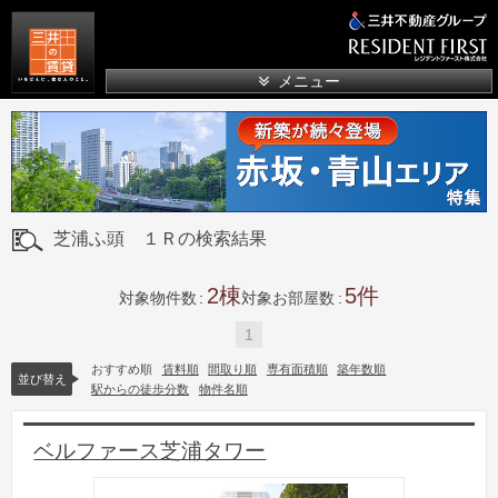
三井の賃貸
メニュー
芝浦ふ頭 １Ｒの検索結果
2
5
対象物件数
対象お部屋数
1
おすすめ順
賃料順
間取り順
専有面積順
築年数順
並び替え
駅からの徒歩分数
物件名順
ベルファース芝浦タワー