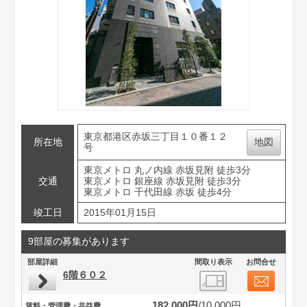
東京都港区赤坂三丁目１０番１２
所在地
地図
号
東京メトロ 丸ノ内線 赤坂見附 徒歩3分
交通
東京メトロ 銀座線 赤坂見附 徒歩3分
東京メトロ 千代田線 赤坂 徒歩4分
竣工日
2015年01月15日
9部屋の募集があります
部屋詳細
間取り表示
お問合せ
6階６０２
182,000円
10,000円
賃料・管理費・共益費