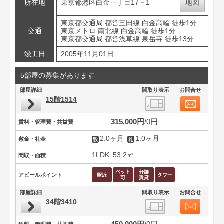
所在地
東京都港区白金一丁目17－1
地図
東京都交通局 都営三田線 白金高輪 徒歩1分
交通
東京メトロ 南北線 白金高輪 徒歩1分
東京都交通局 都営浅草線 泉岳寺 徒歩13分
竣工日
2005年11月01日
5部屋の募集があります
部屋詳細
間取り表示
お問合せ
15階1514
315,000円
0円
賃料・管理費・共益費
2.0ヶ月
1.0ヶ月
敷金・礼金
1LDK
53.2㎡
間取・面積
アピールポイント
部屋詳細
間取り表示
お問合せ
34階3410