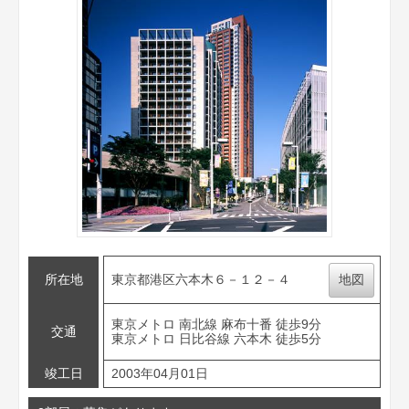
所在地
東京都港区六本木６－１２－４
地図
東京メトロ 南北線 麻布十番 徒歩9分
交通
東京メトロ 日比谷線 六本木 徒歩5分
竣工日
2003年04月01日