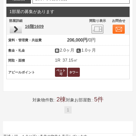
1部屋の募集があります
部屋詳細
間取り表示
お問合せ
16階1609
206,000円
0円
賃料・管理費・共益費
2.0ヶ月
1.0ヶ月
敷金・礼金
1R
37.15㎡
間取・面積
アピールポイント
2
5
対象物件数
対象お部屋数
1