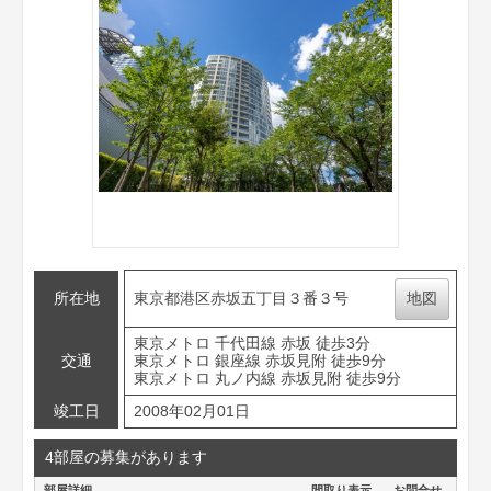
所在地
東京都港区赤坂五丁目３番３号
地図
東京メトロ 千代田線 赤坂 徒歩3分
交通
東京メトロ 銀座線 赤坂見附 徒歩9分
東京メトロ 丸ノ内線 赤坂見附 徒歩9分
竣工日
2008年02月01日
4部屋の募集があります
部屋詳細
間取り表示
お問合せ