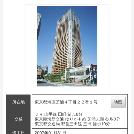
所在地
東京都港区芝浦４丁目２２番１号
地図
ＪＲ 山手線 田町 徒歩8分
交通
東京臨海新交通 ゆりかもめ 芝浦ふ頭 徒歩9分
東京都交通局 都営三田線 三田 徒歩10分
竣工日
2007年01月31日