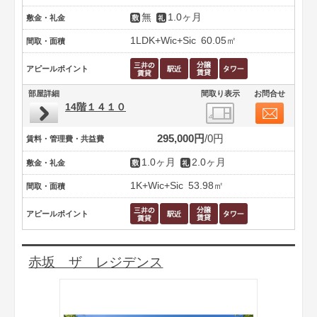
無
1.0ヶ月
敷金・礼金
1LDK+Wic+Sic
60.05㎡
間取・面積
アピールポイント
部屋詳細
間取り表示
お問合せ
14階１４１０
295,000円
0円
賃料・管理費・共益費
1.0ヶ月
2.0ヶ月
敷金・礼金
1K+Wic+Sic
53.98㎡
間取・面積
アピールポイント
赤坂 ザ レジデンス