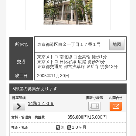
所在地
東京都港区白金一丁目１７番１号
地図
東京メトロ 南北線 白金高輪 徒歩1分
交通
東京メトロ 日比谷線 広尾 徒歩20分
東京都交通局 都営浅草線 泉岳寺 徒歩13分
竣工日
2005年11月30日
5部屋の募集があります
部屋詳細
間取り表示
お問合せ
14階１４０５
356,000円
15,000円
賃料・管理費・共益費
無
1.0ヶ月
敷金・礼金