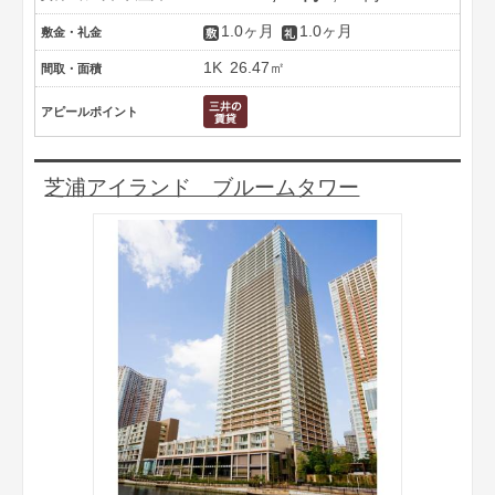
1.0ヶ月
1.0ヶ月
敷金・礼金
1K
26.47㎡
間取・面積
アピールポイント
芝浦アイランド ブルームタワー