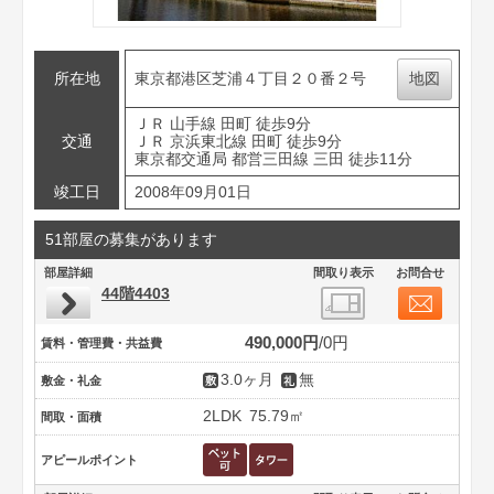
所在地
東京都港区芝浦４丁目２０番２号
地図
ＪＲ 山手線 田町 徒歩9分
交通
ＪＲ 京浜東北線 田町 徒歩9分
東京都交通局 都営三田線 三田 徒歩11分
竣工日
2008年09月01日
51部屋の募集があります
部屋詳細
間取り表示
お問合せ
44階4403
490,000円
0円
賃料・管理費・共益費
3.0ヶ月
無
敷金・礼金
2LDK
75.79㎡
間取・面積
アピールポイント