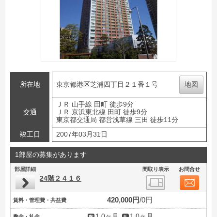
所在地
東京都港区芝浦四丁目２１番１号
地図
ＪＲ 山手線 田町 徒歩9分
交通
ＪＲ 京浜東北線 田町 徒歩9分
東京都交通局 都営浅草線 三田 徒歩11分
竣工日
2007年03月31日
1部屋の募集があります
部屋詳細
間取り表示
お問合せ
24階２４１６
420,000円
0円
賃料・管理費・共益費
1.0ヶ月
1.0ヶ月
敷金・礼金