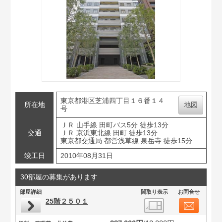
東京都港区芝浦四丁目１６番１４
所在地
地図
号
ＪＲ 山手線 田町バス5分 徒歩13分
交通
ＪＲ 京浜東北線 田町 徒歩13分
東京都交通局 都営浅草線 泉岳寺 徒歩15分
竣工日
2010年08月31日
30部屋の募集があります
部屋詳細
間取り表示
お問合せ
25階２５０１