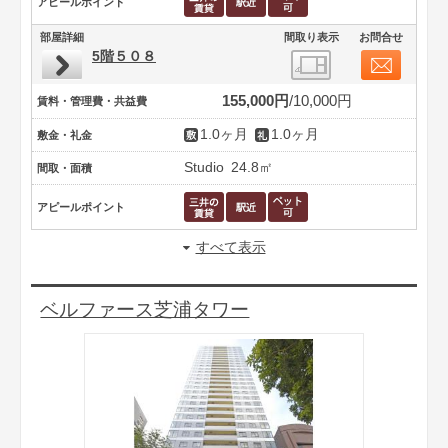
アピールポイント
部屋詳細
間取り表示
お問合せ
5階５０８
155,000円
10,000円
賃料・管理費・共益費
1.0ヶ月
1.0ヶ月
敷金・礼金
Studio
24.8㎡
間取・面積
アピールポイント
すべて表示
ベルファース芝浦タワー