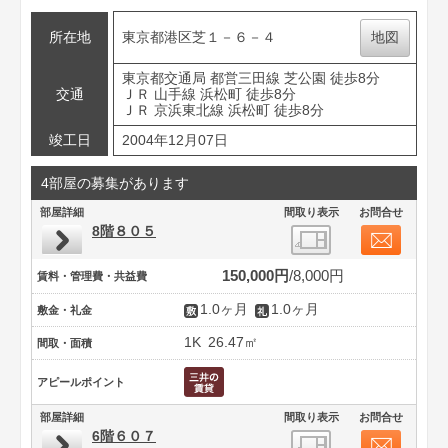
所在地
東京都港区芝１－６－４
地図
東京都交通局 都営三田線 芝公園 徒歩8分
交通
ＪＲ 山手線 浜松町 徒歩8分
ＪＲ 京浜東北線 浜松町 徒歩8分
竣工日
2004年12月07日
4部屋の募集があります
部屋詳細
間取り表示
お問合せ
8階８０５
150,000円
8,000円
賃料・管理費・共益費
1.0ヶ月
1.0ヶ月
敷金・礼金
1K
26.47㎡
間取・面積
アピールポイント
部屋詳細
間取り表示
お問合せ
6階６０７