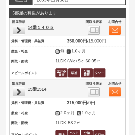
竣工日
2005年11月30日
5部屋の募集があります
部屋詳細
間取り表示
お問合せ
14階１４０５
356,000円
15,000円
賃料・管理費・共益費
無
1.0ヶ月
敷金・礼金
1LDK+Wic+Sic
60.05㎡
間取・面積
アピールポイント
部屋詳細
間取り表示
お問合せ
15階1514
315,000円
0円
賃料・管理費・共益費
2.0ヶ月
1.0ヶ月
敷金・礼金
1LDK
53.2㎡
間取・面積
アピールポイント