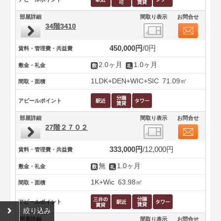
部屋詳細
間取り表示
お問合せ
34階3410
450,000円
0円
賃料・管理費・共益費
2.0ヶ月
1.0ヶ月
敷金・礼金
1LDK+DEN+WIC+SIC
71.09㎡
間取・面積
アピールポイント
部屋詳細
間取り表示
お問合せ
27階２７０２
333,000円
12,000円
賃料・管理費・共益費
無
1.0ヶ月
敷金・礼金
1K+Wic
63.98㎡
間取・面積
アピールポイント
絞り込み
部屋詳細
間取り表示
お問合せ