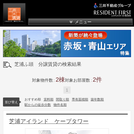
三井の賃貸
メニュー
芝浦ふ頭 分譲賃貸の検索結果
2
2
対象物件数
対象お部屋数
1
おすすめ順
賃料順
間取り順
専有面積順
築年数順
並び替え
駅からの徒歩分数
物件名順
芝浦アイランド ケープタワー