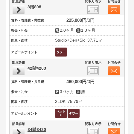
部屋詳細
間取り表示
お問合せ
8階808
225,000円
0円
賃料・管理費・共益費
2.0ヶ月
1.0ヶ月
敷金・礼金
Studio+Den+Sic
37.71㎡
間取・面積
アピールポイント
部屋詳細
間取り表示
お問合せ
42階4203
480,000円
0円
賃料・管理費・共益費
3.0ヶ月
無
敷金・礼金
2LDK
75.79㎡
間取・面積
アピールポイント
部屋詳細
間取り表示
お問合せ
34階3420