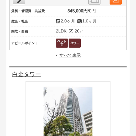
345,000円
0円
賃料・管理費・共益費
2.0ヶ月
1.0ヶ月
敷金・礼金
2LDK
55.26㎡
間取・面積
アピールポイント
すべて表示
白金タワー