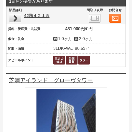
1部屋の募集があります
部屋詳細
間取り表示
お問合せ
42階４２１５
431,000円
0円
賃料・管理費・共益費
1.0ヶ月
2.0ヶ月
敷金・礼金
3LDK+Wic
80.53㎡
間取・面積
アピールポイント
芝浦アイランド グローヴタワー