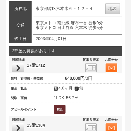
所在地
東京都港区六本木６－１２－４
地図
東京メトロ 南北線 麻布十番 徒歩9分
交通
東京メトロ 日比谷線 六本木 徒歩5分
竣工日
2003年04月01日
2部屋の募集があります
部屋詳細
間取り表示
お問合せ
17階1712
640,000円
0円
賃料・管理費・共益費
4.0ヶ月
無
敷金・礼金
1LDK
56.7㎡
間取・面積
アピールポイント
部屋詳細
間取り表示
お問合せ
13階1304