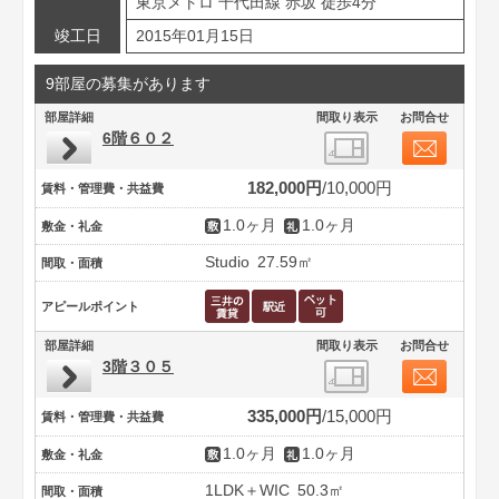
東京メトロ 千代田線 赤坂 徒歩4分
竣工日
2015年01月15日
9部屋の募集があります
部屋詳細
間取り表示
お問合せ
6階６０２
182,000円
10,000円
賃料・管理費・共益費
1.0ヶ月
1.0ヶ月
敷金・礼金
Studio
27.59㎡
間取・面積
アピールポイント
部屋詳細
間取り表示
お問合せ
3階３０５
335,000円
15,000円
賃料・管理費・共益費
1.0ヶ月
1.0ヶ月
敷金・礼金
1LDK＋WIC
50.3㎡
間取・面積