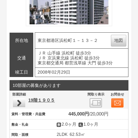
所在地
東京都港区浜松町１－１３－２
地図
ＪＲ 山手線 浜松町 徒歩3分
交通
ＪＲ 京浜東北線 浜松町 徒歩3分
東京都交通局 都営浅草線 大門 徒歩3分
竣工日
2008年02月29日
10部屋の募集があります
部屋詳細
間取り表示
お問合せ
19階１９０５
445,000円
20,000円
賃料・管理費・共益費
2.0ヶ月
1.0ヶ月
敷金・礼金
2LDK
62.53㎡
間取・面積