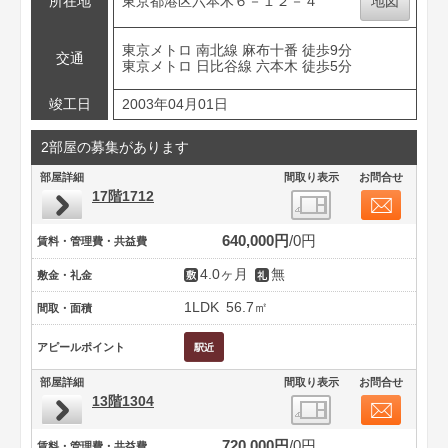
所在地
東京都港区六本木６－１２－４
地図
東京メトロ 南北線 麻布十番 徒歩9分
交通
東京メトロ 日比谷線 六本木 徒歩5分
竣工日
2003年04月01日
2部屋の募集があります
部屋詳細
間取り表示
お問合せ
17階1712
640,000円
0円
賃料・管理費・共益費
4.0ヶ月
無
敷金・礼金
1LDK
56.7㎡
間取・面積
アピールポイント
部屋詳細
間取り表示
お問合せ
13階1304
720,000円
0円
賃料・管理費・共益費