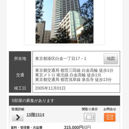
所在地
東京都港区白金一丁目17－1
地図
東京都交通局 都営三田線 白金高輪 徒歩1分
交通
東京メトロ 南北線 白金高輪 徒歩1分
東京都交通局 都営浅草線 泉岳寺 徒歩13分
竣工日
2005年11月01日
5部屋の募集があります
部屋詳細
間取り表示
お問合せ
15階1514
315,000円
0円
賃料・管理費・共益費