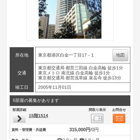
所在地
東京都港区白金一丁目17－1
地図
東京都交通局 都営三田線 白金高輪 徒歩1分
交通
東京メトロ 南北線 白金高輪 徒歩1分
東京都交通局 都営浅草線 泉岳寺 徒歩13分
竣工日
2005年11月01日
5部屋の募集があります
部屋詳細
間取り表示
お問合せ
15階1514
315,000円
0円
賃料・管理費・共益費