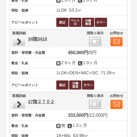
2.0ヶ月
1.0ヶ月
敷金・礼金
1LDK
53.2㎡
間取・面積
アピールポイント
部屋詳細
間取り表示
お問合せ
34階3410
450,000円
0円
賃料・管理費・共益費
2.0ヶ月
1.0ヶ月
敷金・礼金
1LDK+DEN+WIC+SIC
71.09㎡
間取・面積
アピールポイント
部屋詳細
間取り表示
お問合せ
27階２７０２
333,000円
12,000円
賃料・管理費・共益費
無
1.0ヶ月
敷金・礼金
1K+Wic
63.98㎡
間取・面積