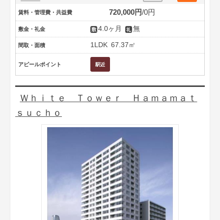
720,000円
0円
賃料・管理費・共益費
4.0ヶ月
無
敷金・礼金
1LDK
67.37㎡
間取・面積
アピールポイント
Ｗｈｉｔｅ Ｔｏｗｅｒ Ｈａｍａｍａｔ
ｓｕｃｈｏ