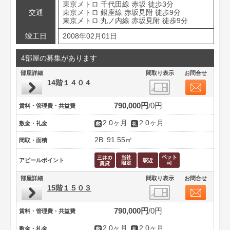
東京メトロ 千代田線 赤坂 徒歩3分
交通
東京メトロ 銀座線 赤坂見附 徒歩9分
東京メトロ 丸ノ内線 赤坂見附 徒歩9分
竣工日
2008年02月01日
4部屋の募集があります
部屋詳細
間取り表示
お問合せ
14階１４０４
790,000円
0円
賃料・管理費・共益費
2.0ヶ月
2.0ヶ月
敷金・礼金
2B
91.55㎡
間取・面積
アピールポイント
部屋詳細
間取り表示
お問合せ
15階１５０３
790,000円
0円
賃料・管理費・共益費
2.0ヶ月
2.0ヶ月
敷金・礼金