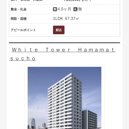
4.0ヶ月
無
敷金・礼金
1LDK
67.37㎡
間取・面積
アピールポイント
Ｗｈｉｔｅ Ｔｏｗｅｒ Ｈａｍａｍａｔ
ｓｕｃｈｏ