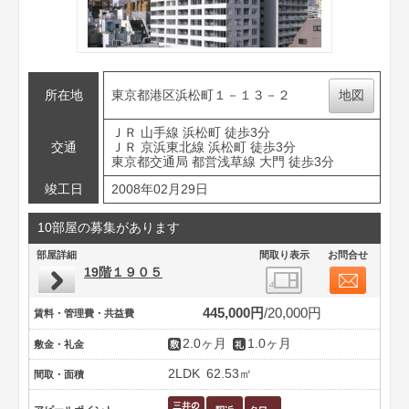
所在地
東京都港区浜松町１－１３－２
地図
ＪＲ 山手線 浜松町 徒歩3分
交通
ＪＲ 京浜東北線 浜松町 徒歩3分
東京都交通局 都営浅草線 大門 徒歩3分
竣工日
2008年02月29日
10部屋の募集があります
部屋詳細
間取り表示
お問合せ
19階１９０５
445,000円
20,000円
賃料・管理費・共益費
2.0ヶ月
1.0ヶ月
敷金・礼金
2LDK
62.53㎡
間取・面積