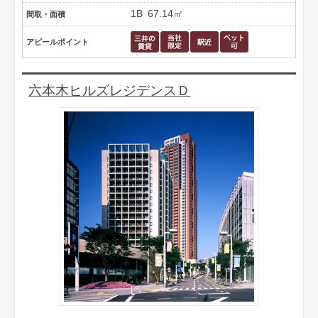
1B
67.14㎡
間取・面積
アピールポイント
六本木ヒルズレジデンスＤ