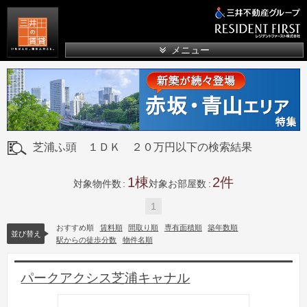
三井の賃貸
メニュー
芝浦ふ頭 １ＤＫ ２０万円以下の検索結果
1
2
対象物件数
対象お部屋数
1
おすすめ順
賃料順
間取り順
専有面積順
築年数順
並び替え
駅からの徒歩分数
物件名順
パークアクシス芝浦キャナル