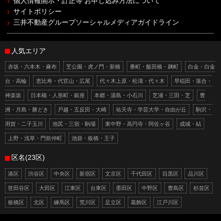
個人情報開示・訂正等 お申し込み方法について
サイトポリシー
三井不動産グループソーシャルメディアガイドライン
人気エリア
赤坂・六本木・麻布
芝公園・虎ノ門・新橋
番町・飯田橋・麹町
白金・白金
台・高輪
恵比寿・代官山・広尾
代々木上原・松濤・代々木
早稲田・落合・
神楽坂
日本橋・人形町・銀座
本郷・湯島・小石川
芝浦・三田・芝
豊
洲・月島・勝どき
戸越・五反田・大崎
祐天寺・学芸大学・自由が丘
駒沢・
用賀・二子玉川
池尻・三宿・駒場
東中野・高円寺・阿佐ヶ谷
成城・砧
上野・浅草・門前仲町
池袋・板橋・王子
区名(23区)
港区
渋谷区
中央区
新宿区
文京区
千代田区
目黒区
品川区
世田谷区
大田区
江東区
台東区
墨田区
中野区
豊島区
杉並区
板橋区
北区
練馬区
荒川区
足立区
葛飾区
江戸川区