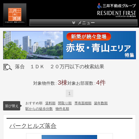
三井の賃貸
メニュー
落合 １ＤＫ ２０万円以下の検索結果
3
4
対象物件数
対象お部屋数
1
おすすめ順
賃料順
間取り順
専有面積順
築年数順
並び替え
駅からの徒歩分数
物件名順
パークヒルズ落合