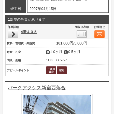
竣工日
2007年04月15日
1部屋の募集があります
部屋詳細
間取り表示
お問合せ
4階４０５
101,000円
5,000円
賃料・管理費・共益費
1.0ヶ月
0.5ヶ月
敷金・礼金
1DK
33.57㎡
間取・面積
アピールポイント
パークアクシス新宿西落合