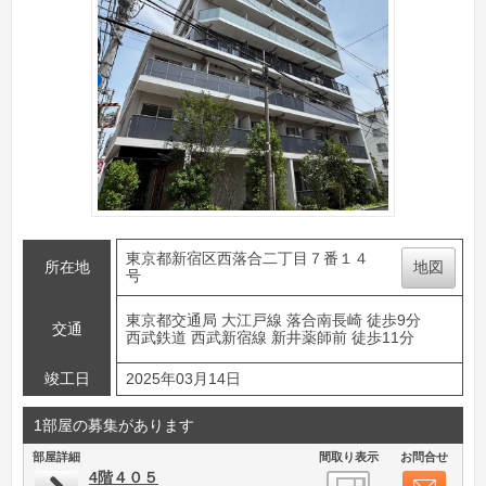
東京都新宿区西落合二丁目７番１４
所在地
地図
号
東京都交通局 大江戸線 落合南長崎 徒歩9分
交通
西武鉄道 西武新宿線 新井薬師前 徒歩11分
竣工日
2025年03月14日
1部屋の募集があります
部屋詳細
間取り表示
お問合せ
4階４０５