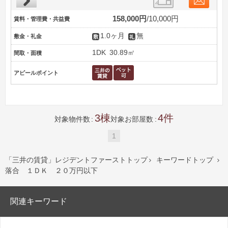
158,000円
10,000円
賃料・管理費・共益費
1.0ヶ月
無
敷金・礼金
1DK
30.89㎡
間取・面積
アピールポイント
3
4
対象物件数
対象お部屋数
1
「三井の賃貸」レジデントファーストトップ
キーワードトップ


落合 １ＤＫ ２０万円以下
関連キーワード