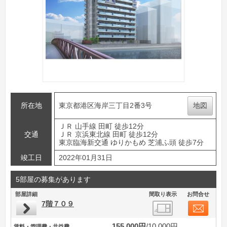
所在地
東京都港区海岸三丁目2番3号
地図
ＪＲ 山手線 田町 徒歩12分
交通
ＪＲ 京浜東北線 田町 徒歩12分
東京臨海新交通 ゆりかもめ 芝浦ふ頭 徒歩7分
竣工日
2022年01月31日
5部屋の募集があります
部屋詳細
間取り表示
お問合せ
7階７０９
155,000円
10,000円
賃料・管理費・共益費