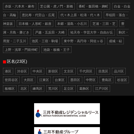
赤坂・六本木・麻布
芝公園・虎ノ門・新橋
番町・飯田橋・麹町
白金・白金
台・高輪
恵比寿・代官山・広尾
代々木上原・松濤・代々木
早稲田・落合・
神楽坂
日本橋・人形町・銀座
本郷・湯島・小石川
芝浦・三田・芝
豊
洲・月島・勝どき
戸越・五反田・大崎
祐天寺・学芸大学・自由が丘
駒沢・
用賀・二子玉川
池尻・三宿・駒場
東中野・高円寺・阿佐ヶ谷
成城・砧
上野・浅草・門前仲町
池袋・板橋・王子
区名(23区)
港区
渋谷区
中央区
新宿区
文京区
千代田区
目黒区
品川区
世田谷区
大田区
江東区
台東区
墨田区
中野区
豊島区
杉並区
板橋区
北区
練馬区
荒川区
足立区
葛飾区
江戸川区