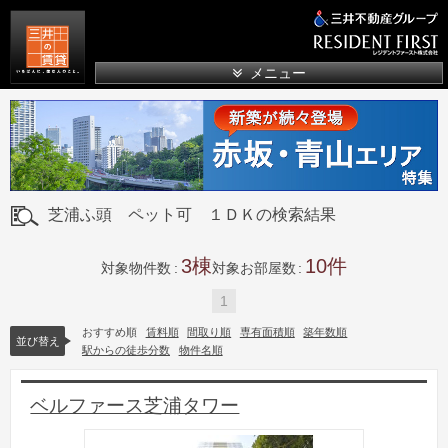
三井の賃貸
メニュー
芝浦ふ頭 ペット可 １ＤＫの検索結果
3
10
対象物件数
対象お部屋数
1
おすすめ順
賃料順
間取り順
専有面積順
築年数順
並び替え
駅からの徒歩分数
物件名順
ベルファース芝浦タワー