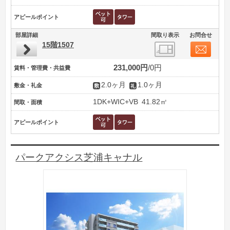
アピールポイント
部屋詳細
間取り表示
お問合せ
15階1507
231,000円
0円
賃料・管理費・共益費
2.0ヶ月
1.0ヶ月
敷金・礼金
1DK+WIC+VB
41.82㎡
間取・面積
アピールポイント
パークアクシス芝浦キャナル