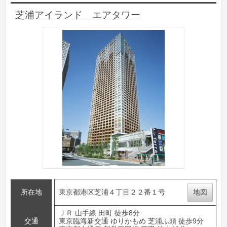
芝浦アイランド エアタワー
所在地
東京都港区芝浦４丁目２２番１号
地図
ＪＲ 山手線 田町 徒歩8分
交通
東京臨海新交通 ゆりかもめ 芝浦ふ頭 徒歩9分