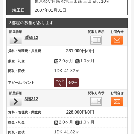
東京都交通局 都営三田線 三田 徒歩10分
竣工日
2007年01月31日
3部屋の募集があります
部屋詳細
間取り表示
お問合せ
8階812
231,000円
0円
賃料・管理費・共益費
2.0ヶ月
1.0ヶ月
敷金・礼金
1DK
41.82㎡
間取・面積
アピールポイント
部屋詳細
間取り表示
お問合せ
3階312
228,000円
0円
賃料・管理費・共益費
2.0ヶ月
1.0ヶ月
敷金・礼金
1DK
41.82㎡
間取・面積