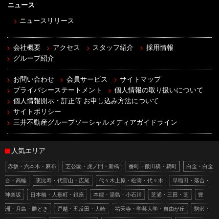
ニュース
ニュースリリース
会社概要
アクセス
スタッフ紹介
採用情報
グループ紹介
お問い合わせ
会員サービス
サイトマップ
プライバシーステートメント
個人情報の取り扱いについて
個人情報開示・訂正等 お申し込み方法について
サイトポリシー
三井不動産グループソーシャルメディアガイドライン
人気エリア
赤坂・六本木・麻布
芝公園・虎ノ門・新橋
番町・飯田橋・麹町
白金・白金
台・高輪
恵比寿・代官山・広尾
代々木上原・松濤・代々木
早稲田・落合・
神楽坂
日本橋・人形町・銀座
本郷・湯島・小石川
芝浦・三田・芝
豊
洲・月島・勝どき
戸越・五反田・大崎
祐天寺・学芸大学・自由が丘
駒沢・