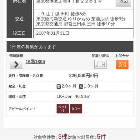
所在地
東京都港区芝浦４丁目２２番１号
地図
ＪＲ 山手線 田町 徒歩8分
交通
東京臨海新交通 ゆりかもめ 芝浦ふ頭 徒歩9分
東京都交通局 都営三田線 三田 徒歩10分
竣工日
2007年01月31日
1部屋の募集があります
部屋詳細
間取り表示
お問合せ
16階1605
226,000円
0円
賃料・管理費・共益費
2.0ヶ月
1.0ヶ月
敷金・礼金
1K+Den
40.93㎡
間取・面積
アピールポイント
3
5
対象物件数
対象お部屋数