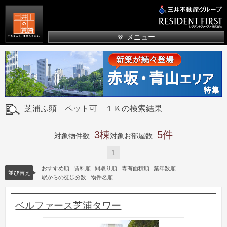
三井の賃貸
メニュー
芝浦ふ頭 ペット可 １Ｋの検索結果
3
5
対象物件数
対象お部屋数
1
おすすめ順
賃料順
間取り順
専有面積順
築年数順
並び替え
駅からの徒歩分数
物件名順
ベルファース芝浦タワー