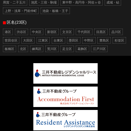
用賀・二子玉川
池尻・三宿・駒場
東中野・高円寺・阿佐ヶ谷
成城・砧
上野・浅草・門前仲町
池袋・板橋・王子
区名(23区)
港区
渋谷区
中央区
新宿区
文京区
千代田区
目黒区
品川区
世田谷区
大田区
江東区
台東区
墨田区
中野区
豊島区
杉並区
板橋区
北区
練馬区
荒川区
足立区
葛飾区
江戸川区