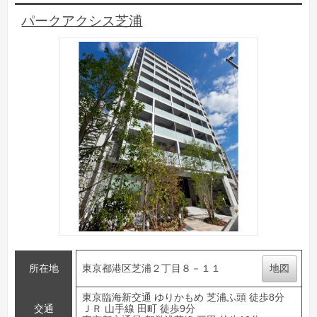
パークアクシス芝浦
所在地
東京都港区芝浦２丁目８－１１
地図
東京臨海新交通 ゆりかもめ 芝浦ふ頭 徒歩8分
交通
ＪＲ 山手線 田町 徒歩9分